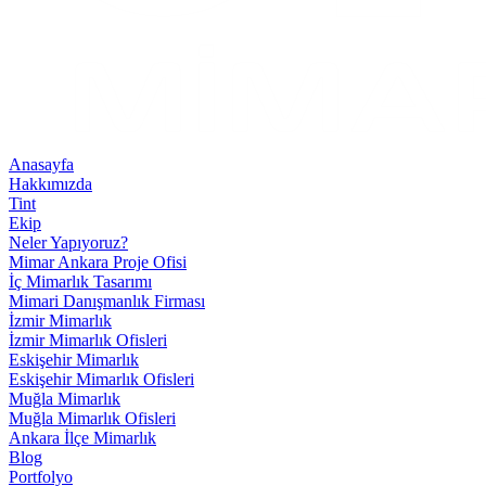
Anasayfa
Hakkımızda
Tint
Ekip
Neler Yapıyoruz?
Mimar Ankara Proje Ofisi
İç Mimarlık Tasarımı
Mimari Danışmanlık Firması
İzmir Mimarlık
İzmir Mimarlık Ofisleri
Eskişehir Mimarlık
Eskişehir Mimarlık Ofisleri
Muğla Mimarlık
Muğla Mimarlık Ofisleri
Ankara İlçe Mimarlık
Blog
Portfolyo