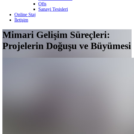
Ofis
Sanayi Tesisleri
Online Staj
İletişim
Mimari Gelişim Süreçleri:
Projelerin Doğuşu ve Büyümesi