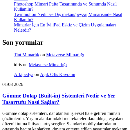
Photoshop Mimari Pafta Tasarımında ve Sunumda Nasıl
Kullanılır?
Twinmotion Nedir ve Dış mekan/peyzaj Mimarisinde Nasıl
Kullanılır?
Mimarlar İçin En İyi iPad Eskiz ve Çizim Uygulamaları
Nelerdir?
Son yorumlar
Tint Mimarlık
on
Metaverse Mimarlığı
idris
on
Metaverse Mimarlığı
Arkipedya
on
Açık Ofis Kavramı
01/08 2026
Gömme Dolap (Built-in) Sistemleri Nedir ve Yer
Tasarrufu Nasıl Sağlar?
Gömme dolap sistemleri, dar alanları işlevsel hale getiren mimari
çözümlerdir. Yaşam alanlarındaki metrekareler daraldıkça, eşyaları
düzenli tutma ihtiyacı artış sergiler. Standart mobilyalar odanın
ortasında hacim kaplarken, duvara entegre edilen tasarımlar mekanın