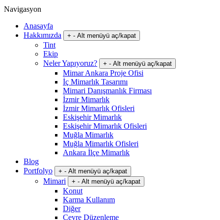
Navigasyon
Anasayfa
Hakkımızda
+
-
Alt menüyü aç/kapat
Tint
Ekip
Neler Yapıyoruz?
+
-
Alt menüyü aç/kapat
Mimar Ankara Proje Ofisi
İç Mimarlık Tasarımı
Mimari Danışmanlık Firması
İzmir Mimarlık
İzmir Mimarlık Ofisleri
Eskişehir Mimarlık
Eskişehir Mimarlık Ofisleri
Muğla Mimarlık
Muğla Mimarlık Ofisleri
Ankara İlçe Mimarlık
Blog
Portfolyo
+
-
Alt menüyü aç/kapat
Mimari
+
-
Alt menüyü aç/kapat
Konut
Karma Kullanım
Diğer
Çevre Düzenleme