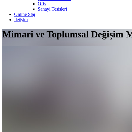
Ofis
Sanayi Tesisleri
Online Staj
İletişim
Mimari ve Toplumsal Değişim 