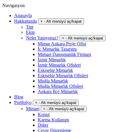
Navigasyon
Anasayfa
Hakkımızda
+
-
Alt menüyü aç/kapat
Tint
Ekip
Neler Yapıyoruz?
+
-
Alt menüyü aç/kapat
Mimar Ankara Proje Ofisi
İç Mimarlık Tasarımı
Mimari Danışmanlık Firması
İzmir Mimarlık
İzmir Mimarlık Ofisleri
Eskişehir Mimarlık
Eskişehir Mimarlık Ofisleri
Muğla Mimarlık
Muğla Mimarlık Ofisleri
Ankara İlçe Mimarlık
Blog
Portfolyo
+
-
Alt menüyü aç/kapat
Mimari
+
-
Alt menüyü aç/kapat
Konut
Karma Kullanım
Diğer
Çevre Düzenleme