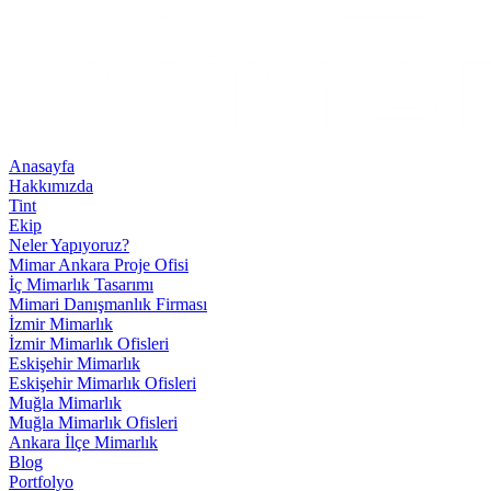
Anasayfa
Hakkımızda
Tint
Ekip
Neler Yapıyoruz?
Mimar Ankara Proje Ofisi
İç Mimarlık Tasarımı
Mimari Danışmanlık Firması
İzmir Mimarlık
İzmir Mimarlık Ofisleri
Eskişehir Mimarlık
Eskişehir Mimarlık Ofisleri
Muğla Mimarlık
Muğla Mimarlık Ofisleri
Ankara İlçe Mimarlık
Blog
Portfolyo