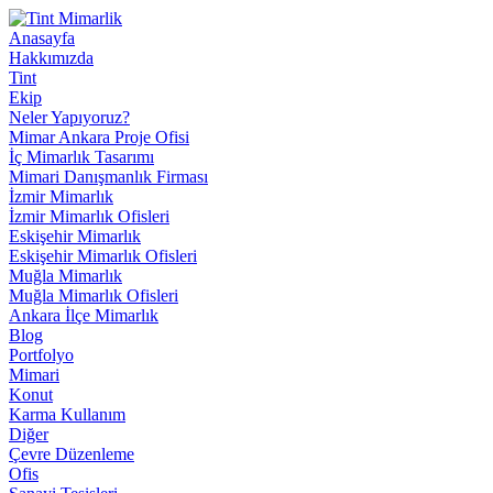
Anasayfa
Hakkımızda
Tint
Ekip
Neler Yapıyoruz?
Mimar Ankara Proje Ofisi
İç Mimarlık Tasarımı
Mimari Danışmanlık Firması
İzmir Mimarlık
İzmir Mimarlık Ofisleri
Eskişehir Mimarlık
Eskişehir Mimarlık Ofisleri
Muğla Mimarlık
Muğla Mimarlık Ofisleri
Ankara İlçe Mimarlık
Blog
Portfolyo
Mimari
Konut
Karma Kullanım
Diğer
Çevre Düzenleme
Ofis