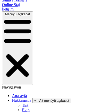
Sanayi Tesisleri
Online Staj
İletişim
Menüyü aç/kapat
Navigasyon
Anasayfa
Hakkımızda
+
-
Alt menüyü aç/kapat
Tint
Ekip