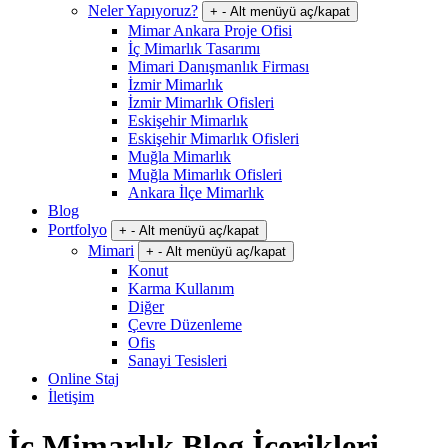
Neler Yapıyoruz?
+
-
Alt menüyü aç/kapat
Mimar Ankara Proje Ofisi
İç Mimarlık Tasarımı
Mimari Danışmanlık Firması
İzmir Mimarlık
İzmir Mimarlık Ofisleri
Eskişehir Mimarlık
Eskişehir Mimarlık Ofisleri
Muğla Mimarlık
Muğla Mimarlık Ofisleri
Ankara İlçe Mimarlık
Blog
Portfolyo
+
-
Alt menüyü aç/kapat
Mimari
+
-
Alt menüyü aç/kapat
Konut
Karma Kullanım
Diğer
Çevre Düzenleme
Ofis
Sanayi Tesisleri
Online Staj
İletişim
İç Mimarlık Blog İçerikleri