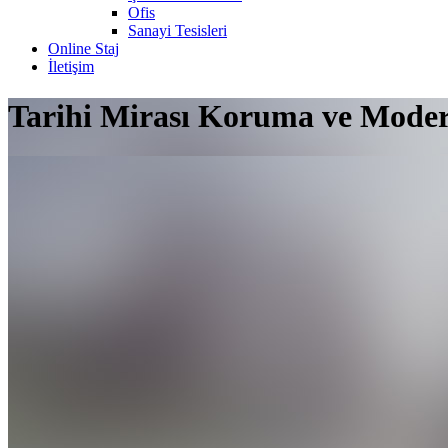
Ofis
Sanayi Tesisleri
Online Staj
İletişim
Tarihi Mirası Koruma ve Moder