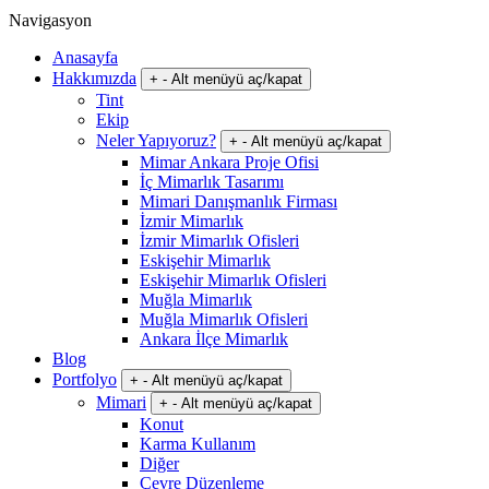
Navigasyon
Anasayfa
Hakkımızda
+
-
Alt menüyü aç/kapat
Tint
Ekip
Neler Yapıyoruz?
+
-
Alt menüyü aç/kapat
Mimar Ankara Proje Ofisi
İç Mimarlık Tasarımı
Mimari Danışmanlık Firması
İzmir Mimarlık
İzmir Mimarlık Ofisleri
Eskişehir Mimarlık
Eskişehir Mimarlık Ofisleri
Muğla Mimarlık
Muğla Mimarlık Ofisleri
Ankara İlçe Mimarlık
Blog
Portfolyo
+
-
Alt menüyü aç/kapat
Mimari
+
-
Alt menüyü aç/kapat
Konut
Karma Kullanım
Diğer
Çevre Düzenleme