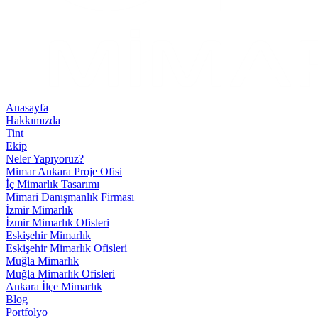
Anasayfa
Hakkımızda
Tint
Ekip
Neler Yapıyoruz?
Mimar Ankara Proje Ofisi
İç Mimarlık Tasarımı
Mimari Danışmanlık Firması
İzmir Mimarlık
İzmir Mimarlık Ofisleri
Eskişehir Mimarlık
Eskişehir Mimarlık Ofisleri
Muğla Mimarlık
Muğla Mimarlık Ofisleri
Ankara İlçe Mimarlık
Blog
Portfolyo