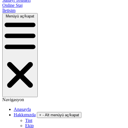
Sanayi Tesisleri
Online Staj
İletişim
Menüyü aç/kapat
Navigasyon
Anasayfa
Hakkımızda
+
-
Alt menüyü aç/kapat
Tint
Ekip