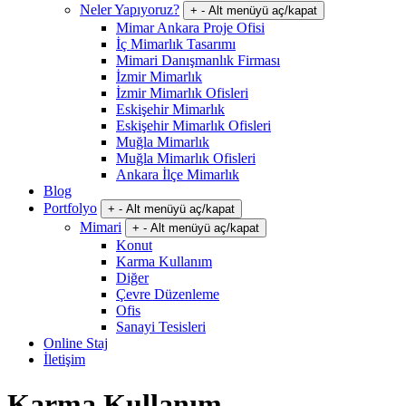
Neler Yapıyoruz?
+
-
Alt menüyü aç/kapat
Mimar Ankara Proje Ofisi
İç Mimarlık Tasarımı
Mimari Danışmanlık Firması
İzmir Mimarlık
İzmir Mimarlık Ofisleri
Eskişehir Mimarlık
Eskişehir Mimarlık Ofisleri
Muğla Mimarlık
Muğla Mimarlık Ofisleri
Ankara İlçe Mimarlık
Blog
Portfolyo
+
-
Alt menüyü aç/kapat
Mimari
+
-
Alt menüyü aç/kapat
Konut
Karma Kullanım
Diğer
Çevre Düzenleme
Ofis
Sanayi Tesisleri
Online Staj
İletişim
Karma Kullanım