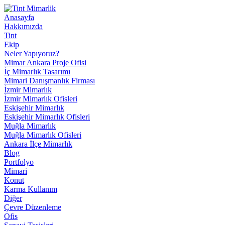
Anasayfa
Hakkımızda
Tint
Ekip
Neler Yapıyoruz?
Mimar Ankara Proje Ofisi
İç Mimarlık Tasarımı
Mimari Danışmanlık Firması
İzmir Mimarlık
İzmir Mimarlık Ofisleri
Eskişehir Mimarlık
Eskişehir Mimarlık Ofisleri
Muğla Mimarlık
Muğla Mimarlık Ofisleri
Ankara İlçe Mimarlık
Blog
Portfolyo
Mimari
Konut
Karma Kullanım
Diğer
Çevre Düzenleme
Ofis