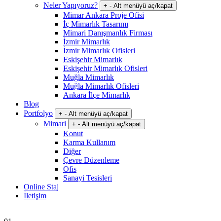
Neler Yapıyoruz?
+
-
Alt menüyü aç/kapat
Mimar Ankara Proje Ofisi
İç Mimarlık Tasarımı
Mimari Danışmanlık Firması
İzmir Mimarlık
İzmir Mimarlık Ofisleri
Eskişehir Mimarlık
Eskişehir Mimarlık Ofisleri
Muğla Mimarlık
Muğla Mimarlık Ofisleri
Ankara İlçe Mimarlık
Blog
Portfolyo
+
-
Alt menüyü aç/kapat
Mimari
+
-
Alt menüyü aç/kapat
Konut
Karma Kullanım
Diğer
Çevre Düzenleme
Ofis
Sanayi Tesisleri
Online Staj
İletişim