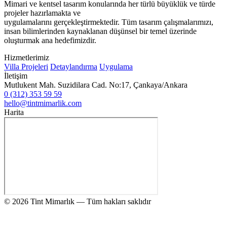
Mimari ve kentsel tasarım konularında her türlü büyüklük ve türde
projeler hazırlamakta ve
uygulamalarını gerçekleştirmektedir. Tüm tasarım çalışmalarımızı,
insan bilimlerinden kaynaklanan düşünsel bir temel üzerinde
oluşturmak ana hedefimizdir.
Hizmetlerimiz
Villa Projeleri
Detaylandırma
Uygulama
İletişim
Mutlukent Mah. Suzidilara Cad. No:17, Çankaya/Ankara
0 (312) 353 59 59
hello@tintmimarlik.com
Harita
© 2026 Tint Mimarlık — Tüm hakları saklıdır