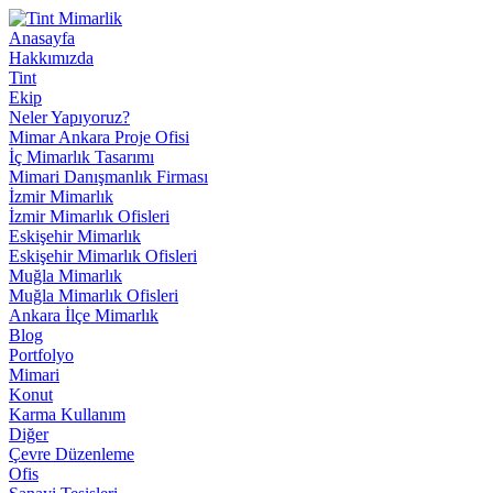
Anasayfa
Hakkımızda
Tint
Ekip
Neler Yapıyoruz?
Mimar Ankara Proje Ofisi
İç Mimarlık Tasarımı
Mimari Danışmanlık Firması
İzmir Mimarlık
İzmir Mimarlık Ofisleri
Eskişehir Mimarlık
Eskişehir Mimarlık Ofisleri
Muğla Mimarlık
Muğla Mimarlık Ofisleri
Ankara İlçe Mimarlık
Blog
Portfolyo
Mimari
Konut
Karma Kullanım
Diğer
Çevre Düzenleme
Ofis