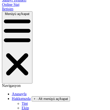
Sanayi Tesisleri
Online Staj
İletişim
Menüyü aç/kapat
Navigasyon
Anasayfa
Hakkımızda
+
-
Alt menüyü aç/kapat
Tint
Ekip