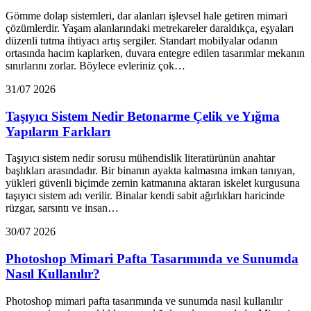
Gömme dolap sistemleri, dar alanları işlevsel hale getiren mimari
çözümlerdir. Yaşam alanlarındaki metrekareler daraldıkça, eşyaları
düzenli tutma ihtiyacı artış sergiler. Standart mobilyalar odanın
ortasında hacim kaplarken, duvara entegre edilen tasarımlar mekanın
sınırlarını zorlar. Böylece evleriniz çok…
31/07 2026
Taşıyıcı Sistem Nedir Betonarme Çelik ve Yığma
Yapıların Farkları
Taşıyıcı sistem nedir sorusu mühendislik literatürünün anahtar
başlıkları arasındadır. Bir binanın ayakta kalmasına imkan tanıyan,
yükleri güvenli biçimde zemin katmanına aktaran iskelet kurgusuna
taşıyıcı sistem adı verilir. Binalar kendi sabit ağırlıkları haricinde
rüzgar, sarsıntı ve insan…
30/07 2026
Photoshop Mimari Pafta Tasarımında ve Sunumda
Nasıl Kullanılır?
Photoshop mimari pafta tasarımında ve sunumda nasıl kullanılır