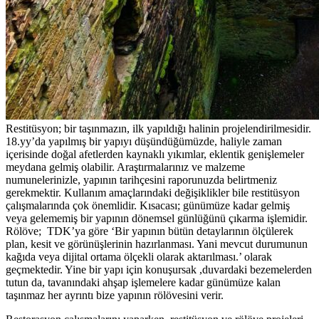
Restitüsyon; bir taşınmazın, ilk yapıldığı halinin projelendirilmesidir.
18.yy’da yapılmış bir yapıyı düşündüğümüzde, haliyle zaman
içerisinde doğal afetlerden kaynaklı yıkımlar, eklentik genişlemeler
meydana gelmiş olabilir. Araştırmalarınız ve malzeme
numunelerinizle, yapının tarihçesini raporunuzda belirtmeniz
gerekmektir. Kullanım amaçlarındaki değişiklikler bile restitüsyon
çalışmalarında çok önemlidir. Kısacası; günümüze kadar gelmiş
veya gelememiş bir yapının dönemsel günlüğünü çıkarma işlemidir.
Rölöve; TDK’ya göre ‘Bir yapının bütün detaylarının ölçülerek
plan, kesit ve görünüşlerinin hazırlanması. Yani mevcut durumunun
kağıda veya dijital ortama ölçekli olarak aktarılması.’ olarak
geçmektedir. Yine bir yapı için konuşursak ,duvardaki bezemelerden
tutun da, tavanındaki ahşap işlemelere kadar günümüze kalan
taşınmaz her ayrıntı bize yapının rölövesini verir.