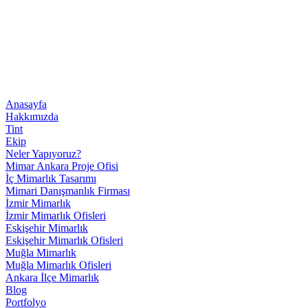
Anasayfa
Hakkımızda
Tint
Ekip
Neler Yapıyoruz?
Mimar Ankara Proje Ofisi
İç Mimarlık Tasarımı
Mimari Danışmanlık Firması
İzmir Mimarlık
İzmir Mimarlık Ofisleri
Eskişehir Mimarlık
Eskişehir Mimarlık Ofisleri
Muğla Mimarlık
Muğla Mimarlık Ofisleri
Ankara İlçe Mimarlık
Blog
Portfolyo