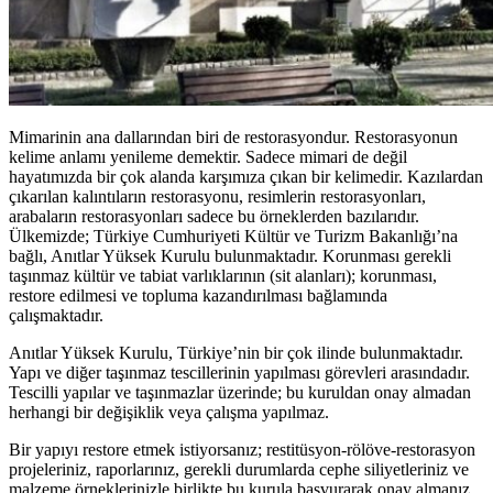
Mimarinin ana dallarından biri de restorasyondur. Restorasyonun
kelime anlamı yenileme demektir. Sadece mimari de değil
hayatımızda bir çok alanda karşımıza çıkan bir kelimedir. Kazılardan
çıkarılan kalıntıların restorasyonu, resimlerin restorasyonları,
arabaların restorasyonları sadece bu örneklerden bazılarıdır.
Ülkemizde; Türkiye Cumhuriyeti Kültür ve Turizm Bakanlığı’na
bağlı, Anıtlar Yüksek Kurulu bulunmaktadır. Korunması gerekli
taşınmaz kültür ve tabiat varlıklarının (sit alanları); korunması,
restore edilmesi ve topluma kazandırılması bağlamında
çalışmaktadır.
Anıtlar Yüksek Kurulu, Türkiye’nin bir çok ilinde bulunmaktadır.
Yapı ve diğer taşınmaz tescillerinin yapılması görevleri arasındadır.
Tescilli yapılar ve taşınmazlar üzerinde; bu kuruldan onay almadan
herhangi bir değişiklik veya çalışma yapılmaz.
Bir yapıyı restore etmek istiyorsanız; restitüsyon-rölöve-restorasyon
projeleriniz, raporlarınız, gerekli durumlarda cephe siliyetleriniz ve
malzeme örneklerinizle birlikte bu kurula başvurarak onay almanız