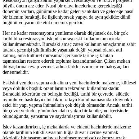
Restorasyon çalışmalarını yaparken, restitüsyon ve rölöve projeleri
büyük önem arz eder. Nasıl bir olayı incelerken; gerçekleştiği
dönemin şartları, günümüze kadar gelen yankıları ve geleceğe nasıl
bir izlenim bıraktığı ile ilgileniyorsak yapıyı da aynı şekilde; dünü,
bugünü ve yarını ile etüt etmemiz gerekir.
Her ne kadar restorasyonu yenileme olarak düşünsek de, bir çok
tarihi bina restorasyon işlemi sonrası eski kullanım amacında
kullanılmamaktadır. Buradaki amaç zaten kullanım amaçlarının sabit
tutarak geçmişi günümüzde yaşamak değil, yapısal olarak atıl
kalmış, ama kültürel mirasımız içerisinde tarihe ışık tutan
taşınmazları restore ederek topluma kazandırmaktır. Çıkan mekan
ihtiyaçlarına cevap vermek adına farklı tasarımlar ve bakış açıları
denenmelidir.
Eskisini yeniden yapma adı altına yeni hacimlerde malzeme, kütlesel
veya doluluk boşluk orantılarının tekrarları kullanılmaktadır.
Buradaki tekerürün en belirgin özelliği, tarihi bir çevrede, silüetle
uyumlu ve baskılayıcı bir fikrin ortaya konulmamasından kaynaklı
ezici bir yapı yapma ihtimalinin çok düşük olmasıdır. Ancak, tarihi
bir çevre yerinde, günümüze daha yakın bir kentleşme içerisinde
olunduğunda, yansıtma ve saydamlaştırma kullanılabilir.
İşlev kazandırırken, iç mekanlarda ve eklenti hacimlerde malzeme
olarak tarihinin kıtıklı sıvasının tuğla duvar üzerine yapmak
(ekolojik bir tasarım anlayışı benimsenmemişse) çağımıza uzak