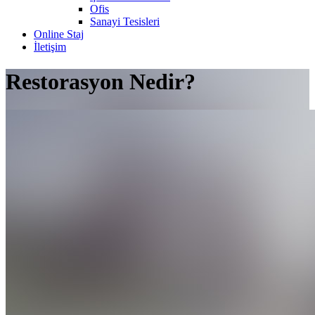
Ofis
Sanayi Tesisleri
Online Staj
İletişim
Restorasyon Nedir?