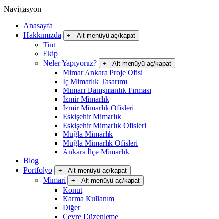
Navigasyon
Anasayfa
Hakkımızda
+
-
Alt menüyü aç/kapat
Tint
Ekip
Neler Yapıyoruz?
+
-
Alt menüyü aç/kapat
Mimar Ankara Proje Ofisi
İç Mimarlık Tasarımı
Mimari Danışmanlık Firması
İzmir Mimarlık
İzmir Mimarlık Ofisleri
Eskişehir Mimarlık
Eskişehir Mimarlık Ofisleri
Muğla Mimarlık
Muğla Mimarlık Ofisleri
Ankara İlçe Mimarlık
Blog
Portfolyo
+
-
Alt menüyü aç/kapat
Mimari
+
-
Alt menüyü aç/kapat
Konut
Karma Kullanım
Diğer
Çevre Düzenleme