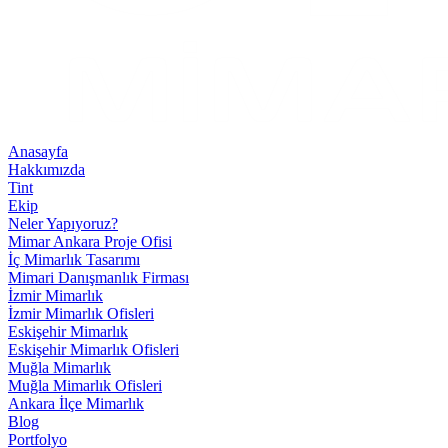
Anasayfa
Hakkımızda
Tint
Ekip
Neler Yapıyoruz?
Mimar Ankara Proje Ofisi
İç Mimarlık Tasarımı
Mimari Danışmanlık Firması
İzmir Mimarlık
İzmir Mimarlık Ofisleri
Eskişehir Mimarlık
Eskişehir Mimarlık Ofisleri
Muğla Mimarlık
Muğla Mimarlık Ofisleri
Ankara İlçe Mimarlık
Blog
Portfolyo