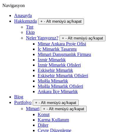
Navigasyon
Anasayfa
Hakkımızda
+
-
Alt menüyü aç/kapat
Tint
Ekip
Neler Yapıyoruz?
+
-
Alt menüyü aç/kapat
Mimar Ankara Proje Ofisi
İç Mimarlık Tasarımı
Mimari Danışmanlık Firması
İzmir Mimarlık
İzmir Mimarlık Ofisleri
Eskişehir Mimarlık
Eskişehir Mimarlık Ofisleri
Muğla Mimarlık
Muğla Mimarlık Ofisleri
Ankara İlçe Mimarlık
Blog
Portfolyo
+
-
Alt menüyü aç/kapat
Mimari
+
-
Alt menüyü aç/kapat
Konut
Karma Kullanım
Diğer
Çevre Düzenleme