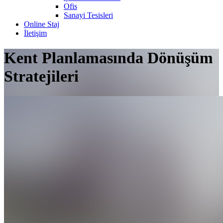
Ofis
Sanayi Tesisleri
Online Staj
İletişim
Kent Planlamasında Dönüşüm
Stratejileri