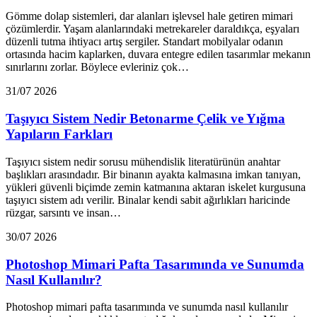
Gömme dolap sistemleri, dar alanları işlevsel hale getiren mimari
çözümlerdir. Yaşam alanlarındaki metrekareler daraldıkça, eşyaları
düzenli tutma ihtiyacı artış sergiler. Standart mobilyalar odanın
ortasında hacim kaplarken, duvara entegre edilen tasarımlar mekanın
sınırlarını zorlar. Böylece evleriniz çok…
31/07 2026
Taşıyıcı Sistem Nedir Betonarme Çelik ve Yığma
Yapıların Farkları
Taşıyıcı sistem nedir sorusu mühendislik literatürünün anahtar
başlıkları arasındadır. Bir binanın ayakta kalmasına imkan tanıyan,
yükleri güvenli biçimde zemin katmanına aktaran iskelet kurgusuna
taşıyıcı sistem adı verilir. Binalar kendi sabit ağırlıkları haricinde
rüzgar, sarsıntı ve insan…
30/07 2026
Photoshop Mimari Pafta Tasarımında ve Sunumda
Nasıl Kullanılır?
Photoshop mimari pafta tasarımında ve sunumda nasıl kullanılır