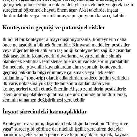
görüşmek, güncel yönetmelikleri detaylıca incelemek ve gerekli izin
süreçlerini öğrenmek hayati önem taşır. Aksi takdirde, inşaat
durdurulabilir veya tamamlanmış yapı için yıkım kararı çıkabilir.
Konteynerin geçmişi ve potansiyel riskler
İkinci el bir konteyner almayı düşünüyorsanız, konteynerin daha
önce ne taşıdığını bilmek önemlidir. Kimyasal maddeler, pestisitler
veya diğer tehlikeli atıkların taşındığı konteynerler, sağlık açısından
risk taşıyabilir. Konteynerin duvarlarına veya zeminine sinmiş
olabilecek kalıntılar, temizlense bile uzun vadede sorun yaratabilir.
Bu nedenle, güvenilir kaynaklardan alım yapmak, konteynerin
geçmişi hakkında bilgi edinmeye çalışmak veya “tek sefer
kullanılmış” (one-trip) olarak adlandırılan, sadece üretim yerinden
ilk varış noktasına yük taşıdıktan sonra satılan daha yeni
konteynerleri tercih etmek önerilir. Ahşap zeminlerin pestisitlerle
işlem görmüş olabileceği ihtimali de göz önünde bulundurularak,
zeminin tamamen değiştirilmesi gerekebilir.
İnşaat sürecindeki karmaşıklıklar
Konteyner ev yapımı, dışarıdan bakıldığında basit bir “birleştir ve
yaşa” süreci gibi görünse de, nitelikli işçilik gerektiren detaylar
barındırır. Çelik yapıda pencere ve kapı boşlukları açmak, kaynak