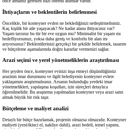
önce atmanız gereken bazı önemli adımlar vardır.
İhtiyaçların ve beklentilerin belirlenmesi
Öncelikle, bir konteyner evden ne beklediğinizi netleştirmelisiniz.
Kaç kişilik bir aile yaşayacak? Ne kadar alana ihtiyacınız var?
Yaşam tarzınız bu tür bir eve uygun mu? Minimalist bir yaşam mı
hedefliyorsunuz, yoksa daha geniş ve konforlu bir alan mı
arıyorsunuz? Beklentilerinizi gerçekçi bir şekilde belirlemek, tasarım
ve bütçeleme aşamalarında doğru kararlar vermenizi sağlar.
Arazi seçimi ve yerel yönetmeliklerin araştırılması
Her şeyden önce, konteyner evinizi inşa etmeyi düşündüğünüz
arazinin imar durumunu ve ilgili belediyenin konteyner evlere
yaklaşımını araştırmalısınız. Arsanın bulunduğu yerdeki imar
yönetmelikleri, yapılaşma koşulları, izin süreçleri detaylıca
öğrenilmelidir. Bu araştırma yapılmadan konteyner veya arazi satın
almak büyük bir risk taşır.
Bütçeleme ve maliyet analizi
Detaylı bir bütçe hazırlamak, projenin olmazsa olmazıdır. Konteyner
maliyeti (yeni/ikinci el, nakliye dahil), arazi bedeli, temel yapımı,