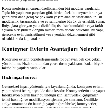
Konteynerlerin en çarpıcı özelliklerinden biri modüler yapılarıdır.
Tıpkı bir yapbozun parçaları gibi, birden fazla konteyner bir araya
getirilerek daha geniş ve çok katlı yaşam alanları tasarlanabilir. Bu
modülerlik, tasarımcılara ve ev sahiplerine büyük bir esneklik sunar.
İhtiyaçlara göre yan yana dizilebilir, üst üste konulabilir veya farklı
açılarla birleştirilerek özgün mimari formlar elde edilebilir. Bu yapı,
gelecekte evin genişletilmesi veya yeniden düzenlenmesi gibi
olasılıklara da kapı aralar.
Konteyner Evlerin Avantajları Nelerdir?
Konteyner evlerin popülerleşmesinde rol oynayan pek çok çekici
yön bulunur. Hızlı kurulumdan çevre dostu yaklaşıma kadar birçok
faktör, bu yapıları cazip kılar.
Hızlı inşaat süreci
Geleneksel inşaat yöntemleriyle kıyaslandığında, konteyner evlerin
yapım süresi belirgin şekilde daha kısadır. Konteynerlerin ana yapısı
fabrikasyon olarak hazır bulunduğu için, şantiyedeki çalışmalar
temel hazırlığı ve modifikasyon işlemleriyle sınırlanır. Özellikle
atölye ortamında ön hazırlığı yapılan (prefabrike) konteynerler,