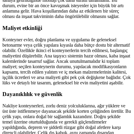
sahaya getirildiğinde montajı çok daha süratli tamamlanır. Bu
durum, evine bir an önce kavuşmak isteyenler için büyük bir artı
anlamına gelir. Hava koşullarından daha az etkilenen bir süreç
olması da inşaat takviminin daha öngörülebilir olmasını sağlar.
Maliyet etkinliği
Konteyner evler, doğru planlama ve uygulama ile geleneksel
betonarme veya çelik yapılara kıyasla daha bütçe dostu bir alternatif
olabilir. Özellikle ikinci el konteynerlerin tercih edilmesi, başlangıç
maliyetini düşürebilir. Ana taşıyıcı sistemin hazır olması, kaba inşaat
kalemlerinde tasarruf sağlar. Ancak unutulmamalıdır ki toplam
maliyet; seçilen konteynerin durumu, yapılacak modifikasyonların
kapsamı, tercih edilen yalıtım ve iç mekan malzemelerinin kalitesi,
işçilik ücretleri ve arsa maliyeti gibi pek çok değişkene bağlıdır. Çok
lüks ve detaylı bir tasarım, geleneksel bir evin maliyetini aşabilir.
Dayanıklılık ve güvenlik
Nakliye konteynerleri, zorlu deniz yolculuklarına, ağır yüklere ve
üst üste istiflenmeye dayanacak şekilde korten çeliğinden üretilir. Bu
çelik yapı, onlara doğal bir sağlamlık kazandırır. Doğru şekilde
temel üzerine oturtulduğunda ve gerekli güçlendirmeler
yapıldığında, deprem ve şiddetli rüzgar gibi doğal afetlere karşı
dirençli olabilirler. Çelik dış kabuk, aynı zamanda dışarıdan