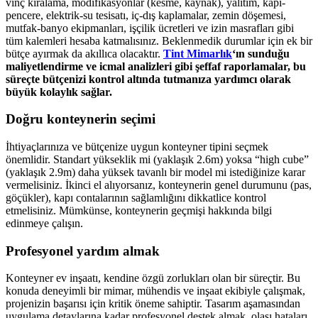
vinç kiralama, modifikasyonlar (kesme, kaynak), yalıtım, kapı-
pencere, elektrik-su tesisatı, iç-dış kaplamalar, zemin döşemesi,
mutfak-banyo ekipmanları, işçilik ücretleri ve izin masrafları gibi
tüm kalemleri hesaba katmalısınız. Beklenmedik durumlar için ek bir
bütçe ayırmak da akıllıca olacaktır.
Tint Mimarlık
‘ın sunduğu
maliyetlendirme ve icmal analizleri gibi şeffaf raporlamalar, bu
süreçte bütçenizi kontrol altında tutmanıza yardımcı olarak
büyük kolaylık sağlar.
Doğru konteynerin seçimi
İhtiyaçlarınıza ve bütçenize uygun konteyner tipini seçmek
önemlidir. Standart yükseklik mi (yaklaşık 2.6m) yoksa “high cube”
(yaklaşık 2.9m) daha yüksek tavanlı bir model mi istediğinize karar
vermelisiniz. İkinci el alıyorsanız, konteynerin genel durumunu (pas,
göçükler), kapı contalarının sağlamlığını dikkatlice kontrol
etmelisiniz. Mümkünse, konteynerin geçmişi hakkında bilgi
edinmeye çalışın.
Profesyonel yardım almak
Konteyner ev inşaatı, kendine özgü zorlukları olan bir süreçtir. Bu
konuda deneyimli bir mimar, mühendis ve inşaat ekibiyle çalışmak,
projenizin başarısı için kritik öneme sahiptir. Tasarım aşamasından
uygulama detaylarına kadar profesyonel destek almak, olası hataları