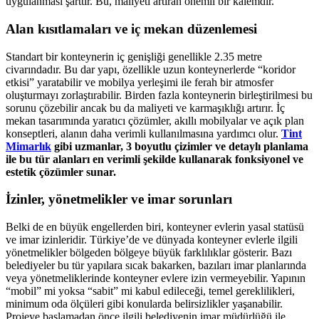
uygulanması şarttır. Bu, maliyeti artıran önemli bir kalemdir.
Alan kısıtlamaları ve iç mekan düzenlemesi
Standart bir konteynerin iç genişliği genellikle 2.35 metre
civarındadır. Bu dar yapı, özellikle uzun konteynerlerde “koridor
etkisi” yaratabilir ve mobilya yerleşimi ile ferah bir atmosfer
oluşturmayı zorlaştırabilir. Birden fazla konteynerin birleştirilmesi bu
sorunu çözebilir ancak bu da maliyeti ve karmaşıklığı artırır. İç
mekan tasarımında yaratıcı çözümler, akıllı mobilyalar ve açık plan
konseptleri, alanın daha verimli kullanılmasına yardımcı olur.
Tint
Mimarlık
gibi uzmanlar, 3 boyutlu çizimler ve detaylı planlama
ile bu tür alanları en verimli şekilde kullanarak fonksiyonel ve
estetik çözümler sunar.
İzinler, yönetmelikler ve imar sorunları
Belki de en büyük engellerden biri, konteyner evlerin yasal statüsü
ve imar izinleridir. Türkiye’de ve dünyada konteyner evlerle ilgili
yönetmelikler bölgeden bölgeye büyük farklılıklar gösterir. Bazı
belediyeler bu tür yapılara sıcak bakarken, bazıları imar planlarında
veya yönetmeliklerinde konteyner evlere izin vermeyebilir. Yapının
“mobil” mi yoksa “sabit” mi kabul edileceği, temel gereklilikleri,
minimum oda ölçüleri gibi konularda belirsizlikler yaşanabilir.
Projeye başlamadan önce ilgili belediyenin imar müdürlüğü ile