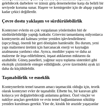
gelebilecek darbelere ve izinsiz giriş denemelerine karşı da belirli bir
seviyede koruma sunar. Haşere ve kemirgenler için de ahşap yapılar
kadar çekici değillerdir.
Çevre dostu yaklaşım ve sürdürülebilirlik
Konteyner evlerin en çok vurgulanan yönlerinden biri de
sürdürülebilirliğe yaptığı katkıdır. Görevini tamamlamış milyonlarca
konteynerin atıl kalması yerine yeniden işlevlendirilmesi
(upcycling), önemli bir geri dönüşüm hamlesidir. Bu durum, yeni
yapı malzemesi üretimi için harcanacak enerji ve kaynağın
azalmasına yardımcı olur. Ayrıca, modüler yapısı ve daha az
malzeme ile inşa edilebilmesi, inşaat atıklarının miktarını da
azaltabilir. Güneş panelleri, yağmur suyu toplama sistemleri gibi
ekolojik çözümlerle entegre edildiğinde, çevre üzerindeki ayak izi
daha da küçültülebilir.
Taşınabilirlik ve esneklik
Konteynerlerin temel tasarım amacı taşımacılık olduğu için, teorik
olarak konteyner evler de taşınabilir. Elbette bu, bir karavan gibi
kolayca yer değiştirebileceği anlamına gelmez. Özel vinçler ve
nakliye araçları gerektirir ve evin temel bağlantılarının sökülüp
yeniden kurulması gerekir. Yine de, kiralık bir arazide yaşayanlar