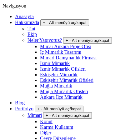
Navigasyon
Anasayfa
Hakkımızda
+
-
Alt menüyü aç/kapat
Tint
Ekip
Neler Yapıyoruz?
+
-
Alt menüyü aç/kapat
Mimar Ankara Proje Ofisi
İç Mimarlık Tasarımı
Mimari Danışmanlık Firması
İzmir Mimarlık
İzmir Mimarlık Ofisleri
Eskişehir Mimarlık
Eskişehir Mimarlık Ofisleri
Muğla Mimarlık
Muğla Mimarlık Ofisleri
Ankara İlçe Mimarlık
Blog
Portfolyo
+
-
Alt menüyü aç/kapat
Mimari
+
-
Alt menüyü aç/kapat
Konut
Karma Kullanım
Diğer
Çevre Düzenleme