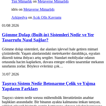
Tint Mimarlık
on
Metaverse Mimarlığı
idris
on
Metaverse Mimarlığı
Arkipedya
on
Açık Ofis Kavramı
01/08 2026
Gömme Dolap (Built-in) Sistemleri Nedir ve Yer
Tasarrufu Nasıl Sağlar?
Gömme dolap sistemleri, dar alanları işlevsel hale getiren mimari
çözümlerdir. Yaşam alanlarındaki metrekareler daraldıkça, eşyaları
düzenli tutma ihtiyacı artış sergiler. Standart mobilyalar odanın
ortasında hacim kaplarken, duvara entegre edilen tasarımlar mekanın
sınırlarını zorlar. Böylece evleriniz çok…
31/07 2026
Taşıyıcı Sistem Nedir Betonarme Çelik ve Yığma
Yapıların Farkları
Taşıyıcı sistem nedir sorusu mühendislik literatürünün anahtar
başlıkları arasındadır. Bir binanın ayakta kalmasına imkan tanıyan,