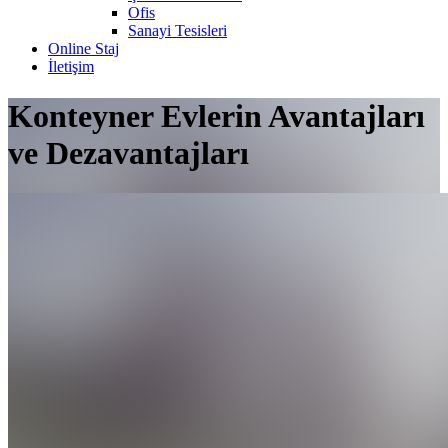
Ofis
Sanayi Tesisleri
Online Staj
İletişim
Konteyner Evlerin Avantajları
ve Dezavantajları