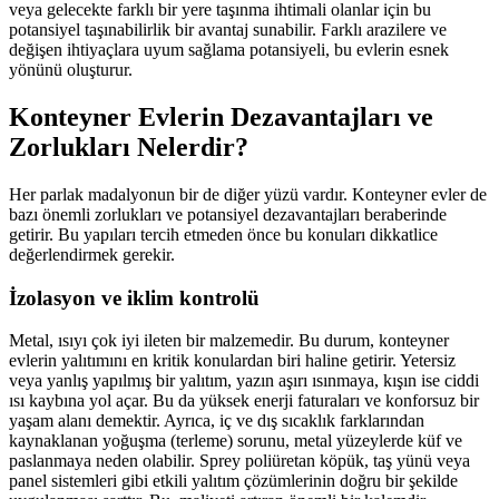
veya gelecekte farklı bir yere taşınma ihtimali olanlar için bu
potansiyel taşınabilirlik bir avantaj sunabilir. Farklı arazilere ve
değişen ihtiyaçlara uyum sağlama potansiyeli, bu evlerin esnek
yönünü oluşturur.
Konteyner Evlerin Dezavantajları ve
Zorlukları Nelerdir?
Her parlak madalyonun bir de diğer yüzü vardır. Konteyner evler de
bazı önemli zorlukları ve potansiyel dezavantajları beraberinde
getirir. Bu yapıları tercih etmeden önce bu konuları dikkatlice
değerlendirmek gerekir.
İzolasyon ve iklim kontrolü
Metal, ısıyı çok iyi ileten bir malzemedir. Bu durum, konteyner
evlerin yalıtımını en kritik konulardan biri haline getirir. Yetersiz
veya yanlış yapılmış bir yalıtım, yazın aşırı ısınmaya, kışın ise ciddi
ısı kaybına yol açar. Bu da yüksek enerji faturaları ve konforsuz bir
yaşam alanı demektir. Ayrıca, iç ve dış sıcaklık farklarından
kaynaklanan yoğuşma (terleme) sorunu, metal yüzeylerde küf ve
paslanmaya neden olabilir. Sprey poliüretan köpük, taş yünü veya
panel sistemleri gibi etkili yalıtım çözümlerinin doğru bir şekilde