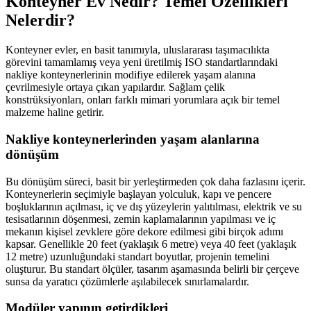
Konteyner Ev Nedir? Temel Özellikleri
Nelerdir?
Konteyner evler, en basit tanımıyla, uluslararası taşımacılıkta
görevini tamamlamış veya yeni üretilmiş ISO standartlarındaki
nakliye konteynerlerinin modifiye edilerek yaşam alanına
çevrilmesiyle ortaya çıkan yapılardır. Sağlam çelik
konstrüksiyonları, onları farklı mimari yorumlara açık bir temel
malzeme haline getirir.
Nakliye konteynerlerinden yaşam alanlarına
dönüşüm
Bu dönüşüm süreci, basit bir yerleştirmeden çok daha fazlasını içerir.
Konteynerlerin seçimiyle başlayan yolculuk, kapı ve pencere
boşluklarının açılması, iç ve dış yüzeylerin yalıtılması, elektrik ve su
tesisatlarının döşenmesi, zemin kaplamalarının yapılması ve iç
mekanın kişisel zevklere göre dekore edilmesi gibi birçok adımı
kapsar. Genellikle 20 feet (yaklaşık 6 metre) veya 40 feet (yaklaşık
12 metre) uzunluğundaki standart boyutlar, projenin temelini
oluşturur. Bu standart ölçüler, tasarım aşamasında belirli bir çerçeve
sunsa da yaratıcı çözümlerle aşılabilecek sınırlamalardır.
Modüler yapının getirdikleri