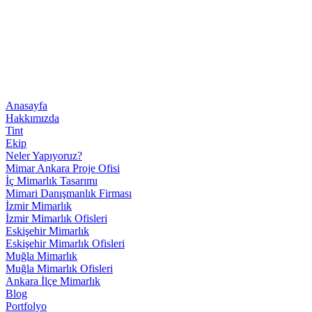
Anasayfa
Hakkımızda
Tint
Ekip
Neler Yapıyoruz?
Mimar Ankara Proje Ofisi
İç Mimarlık Tasarımı
Mimari Danışmanlık Firması
İzmir Mimarlık
İzmir Mimarlık Ofisleri
Eskişehir Mimarlık
Eskişehir Mimarlık Ofisleri
Muğla Mimarlık
Muğla Mimarlık Ofisleri
Ankara İlçe Mimarlık
Blog
Portfolyo