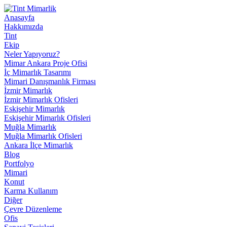
Anasayfa
Hakkımızda
Tint
Ekip
Neler Yapıyoruz?
Mimar Ankara Proje Ofisi
İç Mimarlık Tasarımı
Mimari Danışmanlık Firması
İzmir Mimarlık
İzmir Mimarlık Ofisleri
Eskişehir Mimarlık
Eskişehir Mimarlık Ofisleri
Muğla Mimarlık
Muğla Mimarlık Ofisleri
Ankara İlçe Mimarlık
Blog
Portfolyo
Mimari
Konut
Karma Kullanım
Diğer
Çevre Düzenleme
Ofis