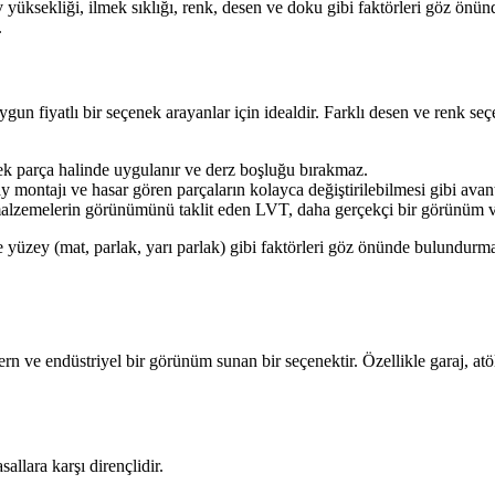
av yüksekliği, ilmek sıklığı, renk, desen ve doku gibi faktörleri göz önü
.
un fiyatlı bir seçenek arayanlar için idealdir. Farklı desen ve renk seç
 tek parça halinde uygulanır ve derz boşluğu bırakmaz.
y montajı ve hasar gören parçaların kolayca değiştirilebilmesi gibi avanta
alzemelerin görünümünü taklit eden LVT, daha gerçekçi bir görünüm ve
 yüzey (mat, parlak, yarı parlak) gibi faktörleri göz önünde bulundurma
rn ve endüstriyel bir görünüm sunan bir seçenektir. Özellikle garaj, atöl
llara karşı dirençlidir.