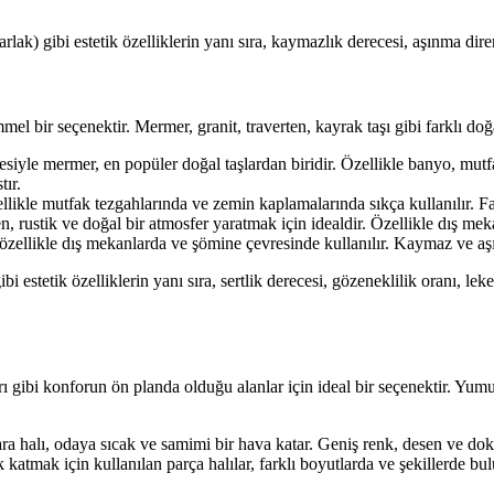
lak) gibi estetik özelliklerin yanı sıra, kaymazlık derecesi, aşınma dir
 bir seçenektir. Mermer, granit, traverten, kayrak taşı gibi farklı doğal
siyle mermer, en popüler doğal taşlardan biridir. Özellikle banyo, mutfa
tır.
zellikle mutfak tezgahlarında ve zemin kaplamalarında sıkça kullanılır. F
en, rustik ve doğal bir atmosfer yaratmak için idealdir. Özellikle dış mek
özellikle dış mekanlarda ve şömine çevresinde kullanılır. Kaymaz ve aş
i estetik özelliklerin yanı sıra, sertlik derecesi, gözeneklilik oranı, le
ı gibi konforun ön planda olduğu alanlar için ideal bir seçenektir. Yumu
halı, odaya sıcak ve samimi bir hava katar. Geniş renk, desen ve doku
atmak için kullanılan parça halılar, farklı boyutlarda ve şekillerde bulu