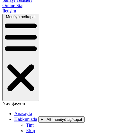
Sanayi Tesisleri
Online Staj
İletişim
Menüyü aç/kapat
Navigasyon
Anasayfa
Hakkımızda
+
-
Alt menüyü aç/kapat
Tint
Ekip