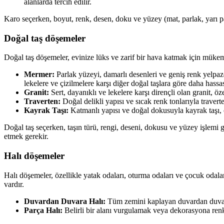
alanlarda tercih edilir.
Karo seçerken, boyut, renk, desen, doku ve yüzey (mat, parlak, yarı par
Doğal taş döşemeler
Doğal taş döşemeler, evinize lüks ve zarif bir hava katmak için mükemmel
Mermer:
Parlak yüzeyi, damarlı desenleri ve geniş renk yelpaze
lekelere ve çizilmelere karşı diğer doğal taşlara göre daha hassas
Granit:
Sert, dayanıklı ve lekelere karşı dirençli olan granit, ö
Traverten:
Doğal delikli yapısı ve sıcak renk tonlarıyla travert
Kayrak Taşı:
Katmanlı yapısı ve doğal dokusuyla kayrak taşı, 
Doğal taş seçerken, taşın türü, rengi, deseni, dokusu ve yüzey işlemi gib
etmek gerekir.
Halı döşemeler
Halı döşemeler, özellikle yatak odaları, oturma odaları ve çocuk odalar
vardır.
Duvardan Duvara Halı:
Tüm zemini kaplayan duvardan duvara 
Parça Halı:
Belirli bir alanı vurgulamak veya dekorasyona renk k