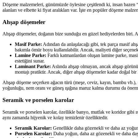
Döşeme malzemeleri, günümüzde öylesine çeşitlendi ki, insan bazen “
alanları ve elbette ki fiyat aralıkları var. İşte en popüler döşeme mal
Ahşap döşemeler
Ahşap döşemeler, doğanın bize sunduğu en güzel hediyelerden biri. Ağ
Masif Parke:
Adından da anlaşılacağı gibi, tek parça masif ahşap
bakımla ömür boyu kullanılabilir. Ancak, maliyeti diğer seçenek
Lamine Parke:
Farklı katmanlardan oluşan lamine parke, masif
estetiğini sunar.
Laminant Parke:
Aslında ahşap olmayan, ancak ahşap görünümü
montajı pratiktir. Ancak, diğer ahşap döşemeler kadar doğal bir 
Ahşap döşeme seçerken ağacın türü (meşe, ceviz, kayın, bambu vb.), se
yoğunluğu, nem oranı ve güneş ışığına maruz kalma durumu da öneml
Seramik ve porselen karolar
Seramik ve porselen karolar, özellikle banyo, mutfak ve koridor gibi ıs
aynı zamanda hijyenik ve kolay temizlenir özelliktedir.
Seramik Karolar:
Genellikle daha gözenekli ve daha az yoğun o
Porselen Karolar:
Daha yoğun, daha az gözenekli ve daha dayan