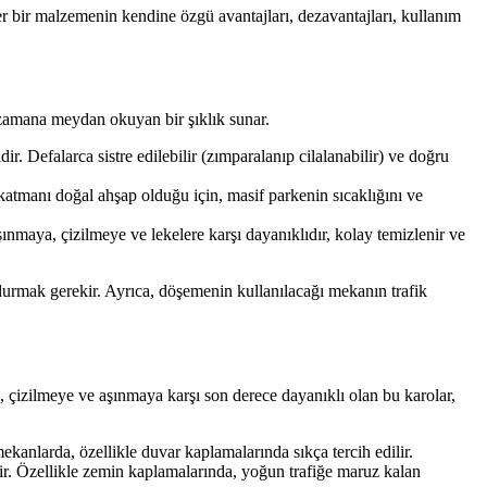
 bir malzemenin kendine özgü avantajları, dezavantajları, kullanım
 zamana meydan okuyan bir şıklık sunar.
r. Defalarca sistre edilebilir (zımparalanıp cilalanabilir) ve doğru
katmanı doğal ahşap olduğu için, masif parkenin sıcaklığını ve
maya, çizilmeye ve lekelere karşı dayanıklıdır, kolay temizlenir ve
ndurmak gerekir. Ayrıca, döşemenin kullanılacağı mekanın trafik
e, çizilmeye ve aşınmaya karşı son derece dayanıklı olan bu karolar,
kanlarda, özellikle duvar kaplamalarında sıkça tercih edilir.
ir. Özellikle zemin kaplamalarında, yoğun trafiğe maruz kalan