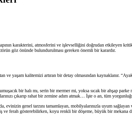
yapının karakterini, atmosferini ve işlevselliğini doğrudan etkileyen kriti
aktörün göz önünde bulundurulması gereken önemli bir karardır.
an ve yaşam kalitemizi artıran bir detay olmasından kaynaklanır. “Ayak
muşacık bir halı mı, serin bir mermer mi, yoksa sıcak bir ahşap parke m
rınızı çıkarıp rahat bir zemine adım atmak… İşte o an, tüm yorgunluğu
da, evinizin genel tarzını tamamlayan, mobilyalarınızla uyum sağlayan v
ş ve ferah gösterebilirken, koyu renkli bir döşeme, büyük bir mekana da