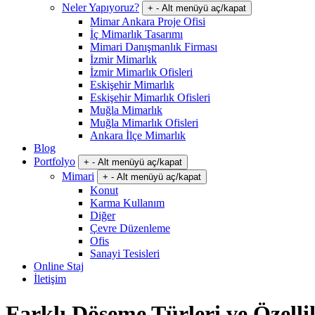
Neler Yapıyoruz?
+
-
Alt menüyü aç/kapat
Mimar Ankara Proje Ofisi
İç Mimarlık Tasarımı
Mimari Danışmanlık Firması
İzmir Mimarlık
İzmir Mimarlık Ofisleri
Eskişehir Mimarlık
Eskişehir Mimarlık Ofisleri
Muğla Mimarlık
Muğla Mimarlık Ofisleri
Ankara İlçe Mimarlık
Blog
Portfolyo
+
-
Alt menüyü aç/kapat
Mimari
+
-
Alt menüyü aç/kapat
Konut
Karma Kullanım
Diğer
Çevre Düzenleme
Ofis
Sanayi Tesisleri
Online Staj
İletişim
Farklı Döşeme Türleri ve Özelli