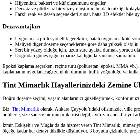
Hijyeniktir, bakteri ve küf oluşumunu engeller.
Derzsiz ve pürüzsüz bir yüzey oluşturur, bu da temizliği kolaylaş
Farklı renk ve desen seçenekleri sunar, hatta 3D efektler bile uy
Dezavantajları
Uygulaması profesyonellik gerektirir, hatalı uygulama kötü sonuç
Maliyeti diğer döşeme seçeneklerine göre daha yüksek olabilir.
Sert bir yüzey olduğu için, uzun süre ayakta durmak yorucu olab
Doğrudan güneş ışığına maruz kaldığında zamanla sararabilir.
Epoksi kaplama seçerken, reçine türü (poliüretan, epoksi, MMA vb.), k
kaplamanın uygulanacağı zeminin durumu, trafik yoğunluğu ve kullan
Tint Mimarlık Hayallerinizdeki Zemine Ul
Doğru döşeme seçimi, yaşam alanlarınızı güzelleştirmek, konforunuzu 
Biz,
Tint Mimarlık
olarak, Ankara Çayyolu’ndaki ofisimizde, villa pr
ödüllerle, size sadece bir mimarlık ofisi değil, aynı zamanda bir yol a
İzmir, Eskişehir ve Muğla’da da hizmet veren Tint Mimarlık, mimariyi s
ölçeğe kadar her detayı titizlikle düşünüyor, 3 boyutlu çizimlerle pro