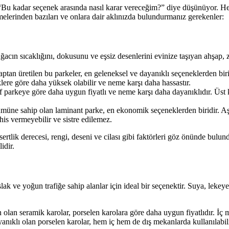
Bu kadar seçenek arasında nasıl karar vereceğim?” diye düşünüyor. Her
zemelerinden bazıları ve onlara dair aklınızda bulundurmanız gerekenler:
acın sıcaklığını, dokusunu ve eşsiz desenlerini evinize taşıyan ahşap,
tan üretilen bu parkeler, en geleneksel ve dayanıklı seçeneklerden biridi
lere göre daha yüksek olabilir ve neme karşı daha hassastır.
 parkeye göre daha uygun fiyatlı ve neme karşı daha dayanıklıdır. Üst 
ne sahip olan laminant parke, en ekonomik seçeneklerden biridir. Aşın
his vermeyebilir ve sistre edilemez.
rtlik derecesi, rengi, deseni ve cilası gibi faktörleri göz önünde bulu
idir.
lak ve yoğun trafiğe sahip alanlar için ideal bir seçenektir. Suya, lekey
lan seramik karolar, porselen karolara göre daha uygun fiyatlıdır. İç me
ıklı olan porselen karolar, hem iç hem de dış mekanlarda kullanılabil