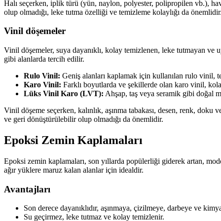
Halı seçerken, iplik türü (yün, naylon, polyester, polipropilen vb.), h
olup olmadığı, leke tutma özelliği ve temizleme kolaylığı da önemlidir
Vinil döşemeler
Vinil döşemeler, suya dayanıklı, kolay temizlenen, leke tutmayan ve uyg
gibi alanlarda tercih edilir.
Rulo Vinil:
Geniş alanları kaplamak için kullanılan rulo vinil,
Karo Vinil:
Farklı boyutlarda ve şekillerde olan karo vinil, kola
Lüks Vinil Karo (LVT):
Ahşap, taş veya seramik gibi doğal m
Vinil döşeme seçerken, kalınlık, aşınma tabakası, desen, renk, doku ve
ve geri dönüştürülebilir olup olmadığı da önemlidir.
Epoksi Zemin Kaplamaları
Epoksi zemin kaplamaları, son yıllarda popülerliği giderek artan, mode
ağır yüklere maruz kalan alanlar için idealdir.
Avantajları
Son derece dayanıklıdır, aşınmaya, çizilmeye, darbeye ve kimyasa
Su geçirmez, leke tutmaz ve kolay temizlenir.