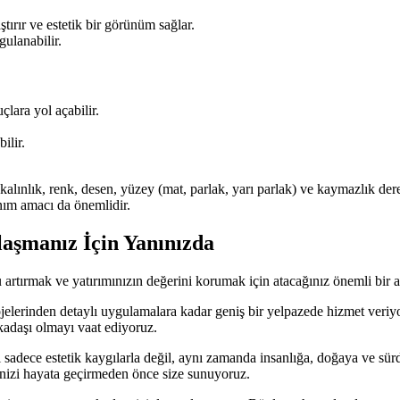
tırır ve estetik bir görünüm sağlar.
gulanabilir.
lara yol açabilir.
ilir.
alınlık, renk, desen, yüzey (mat, parlak, yarı parlak) ve kaymazlık der
ım amacı da önemlidir.
aşmanız İçin Yanınızda
artırmak ve yatırımınızın değerini korumak için atacağınız önemli bir a
ojelerinden detaylı uygulamalara kadar geniş bir yelpazede hizmet veri
rkadaşı olmayı vaat ediyoruz.
adece estetik kaygılarla değil, aynı zamanda insanlığa, doğaya ve sürdür
jenizi hayata geçirmeden önce size sunuyoruz.