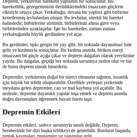
Deprem, yerkürenin hareketli yapısının bir sonucudur. Bu
hareketlilik, gezegenimizin derinliklerindeki muazzam güçlerin
etkisiyle ortaya çıkar. Yerkabuğu, devasa bir yapboz gibi birbirine
kenetlenmiş levhalardan oluşur. Bu levhalar, sürekli bir hareket
halindedir; birbirlerine sürtünür, birbirlerinin altına girer veya
birbirlerinden uzaklaşırlar. İşte bu hareketler, zaman zaman
yerkabuğunda büyük gerilimlere yol açar.
Bu gerilimler, tıpkı gergin bir yay gibi, bir noktada dayanılmaz hale
gelir ve kırılmayla sonuçlanır. Bu kırılma anında, biriken enerji
muazzam bir güçle açığa çıkar ve deprem dalgaları olarak yeryüzüne
yayılır. Bu dalgalar, geçtiği her noktada sarsıntıya neden olur ve biz
de bunu deprem olarak hissederiz.
Depremler, yerkürenin doğal bir süreci olmasına rağmen, insanlık
için büyük bir tehdit oluşturabilir. Özellikle yerleşim yerlerinde
meydana gelen depremler, can ve mal kaybına yol açabilir. Bu
nedenle, depreme dayanıklı yapılar inşa etmek ve deprem anında
doğru davranışları öğrenmek hayati önem taşır.
Depremin Etkileri
Depremin etkileri, sadece sarsıntıyla sınırlı değildir. Deprem,
beraberinde bir dizi başka tehlikeyi de getirebilir. Bunların başında,
toprak kaymaları, tsunamiler ve yangınlar gelir.