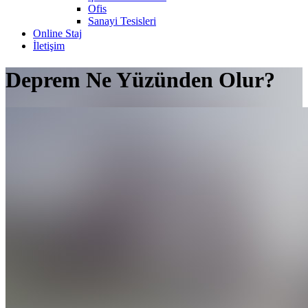
Ofis
Sanayi Tesisleri
Online Staj
İletişim
Deprem Ne Yüzünden Olur?