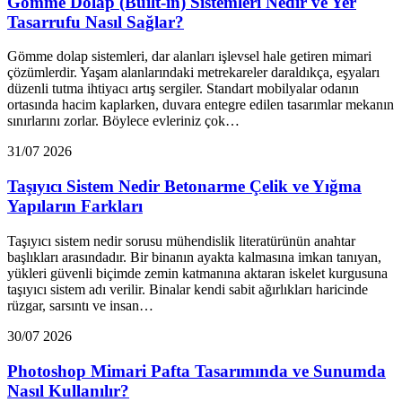
Gömme Dolap (Built-in) Sistemleri Nedir ve Yer
Tasarrufu Nasıl Sağlar?
Gömme dolap sistemleri, dar alanları işlevsel hale getiren mimari
çözümlerdir. Yaşam alanlarındaki metrekareler daraldıkça, eşyaları
düzenli tutma ihtiyacı artış sergiler. Standart mobilyalar odanın
ortasında hacim kaplarken, duvara entegre edilen tasarımlar mekanın
sınırlarını zorlar. Böylece evleriniz çok…
31/07 2026
Taşıyıcı Sistem Nedir Betonarme Çelik ve Yığma
Yapıların Farkları
Taşıyıcı sistem nedir sorusu mühendislik literatürünün anahtar
başlıkları arasındadır. Bir binanın ayakta kalmasına imkan tanıyan,
yükleri güvenli biçimde zemin katmanına aktaran iskelet kurgusuna
taşıyıcı sistem adı verilir. Binalar kendi sabit ağırlıkları haricinde
rüzgar, sarsıntı ve insan…
30/07 2026
Photoshop Mimari Pafta Tasarımında ve Sunumda
Nasıl Kullanılır?