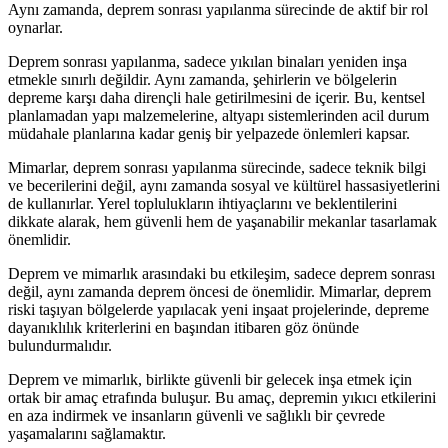
Aynı zamanda, deprem sonrası yapılanma sürecinde de aktif bir rol
oynarlar.
Deprem sonrası yapılanma, sadece yıkılan binaları yeniden inşa
etmekle sınırlı değildir. Aynı zamanda, şehirlerin ve bölgelerin
depreme karşı daha dirençli hale getirilmesini de içerir. Bu, kentsel
planlamadan yapı malzemelerine, altyapı sistemlerinden acil durum
müdahale planlarına kadar geniş bir yelpazede önlemleri kapsar.
Mimarlar, deprem sonrası yapılanma sürecinde, sadece teknik bilgi
ve becerilerini değil, aynı zamanda sosyal ve kültürel hassasiyetlerini
de kullanırlar. Yerel toplulukların ihtiyaçlarını ve beklentilerini
dikkate alarak, hem güvenli hem de yaşanabilir mekanlar tasarlamak
önemlidir.
Deprem ve mimarlık arasındaki bu etkileşim, sadece deprem sonrası
değil, aynı zamanda deprem öncesi de önemlidir. Mimarlar, deprem
riski taşıyan bölgelerde yapılacak yeni inşaat projelerinde, depreme
dayanıklılık kriterlerini en başından itibaren göz önünde
bulundurmalıdır.
Deprem ve mimarlık, birlikte güvenli bir gelecek inşa etmek için
ortak bir amaç etrafında buluşur. Bu amaç, depremin yıkıcı etkilerini
en aza indirmek ve insanların güvenli ve sağlıklı bir çevrede
yaşamalarını sağlamaktır.