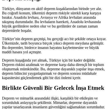
Türkiye, dünyanın en aktif deprem kuşaklarından birinde yer alır.
Bu coğrafi konum, ülkemizi deprem riskiyle sürekli karşı karşıya
bırakır. Anadolu levhası, Avrasya ve Afrika levhaları arasında
sıkışmış durumdadır. Bu levhaların hareketi, Anadolu levhasında
büyük gerilimlere neden olur ve bu gerilimler de zaman zaman
depremlerle boşalır.
Türkiye’nin deprem geçmişi, bu gerçeği acı bir şekilde ortaya koyar.
Ülkemizde, tarih boyunca birçok yıkıcı deprem meydana gelmiştir.
Bu depremler, binlerce insanın hayatını kaybetmesine ve büyük
maddi hasara yol açmıştır.
Deprem kuşağında yer almak, Türkiye için bir kader değildir.
Deprem riskini azaltmak ve depreme karşı daha dirençli bir toplum
oluşturmak mümkündür. Bu, depreme dayanıklı yapılar inşa etmek,
deprem bilincini yaygınlaştırmak ve deprem sonrası müdahale
kapasitesini güçlendirmek gibi bir dizi önlemi içerir.
Birlikte Güvenli Bir Gelecek İnşa Etmek
Deprem ve mimarlık arasındaki ilişki, karşılıklı bir etkileşim ve
sorumluluk anlayışıyla şekillenir. Mimarlar, depreme dayanıklı
yapılar tasarlayarak insanların güvenliğini sağlamaktan sorumludur.