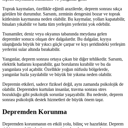
Toprak kaymaları, özellikle eğimli arazilerde, deprem sonrası sıkça
görülen bir durumdur. Sarsıntı, zeminin dengesini bozar ve toprak
kütlesinin kaymasına neden olabilir. Bu kaymalar, yolları kapatabilir,
binaları yıkabilir ve hatta tüm yerleşim yerlerini yok edebilir.
Tsunamiler, deniz veya okyanus tabanında meydana gelen
depremler sonucu oluşan dev dalgalardır. Bu dalgalar, kıyıya
ulaştığında büyük bir yıkıcı güçle çarpar ve kıyı şeridindeki yerleşim
yerlerini sular altında bırakabilir.
Yangınlar, deprem sonrası ortaya çıkan bir diğer tehlikedir. Sarsıntı,
elektrik hatlarını koparabilir, gaz borularını kırabilir ve bu da
yangınlara yol açabilir. Özellikle yoğun nüfuslu bölgelerde,
yangınlar hızla yayılabilir ve büyük bir yıkıma neden olabilir.
Depremin etkileri, sadece fiziksel değil, aynı zamanda psikolojik de
olabilir. Depremden kurtulan insanlar, travma sonrası stres
bozukluğu gibi psikolojik sorunlar yaşayabilir. Bu nedenle, deprem
sonrası psikolojik destek hizmetleri de büyük önem taşır.
Depremden Korunma
Depremden korunmanın en etkili yolu, bilinç ve hazırlıktır. Deprem