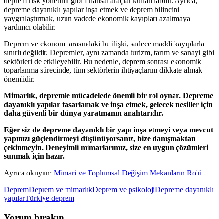
deprem risk yönetimi gibi finansal araçlar kullanılabilir. Ayrıca,
depreme dayanıklı yapılar inşa etmek ve deprem bilincini
yaygınlaştırmak, uzun vadede ekonomik kayıpları azaltmaya
yardımcı olabilir.
Deprem ve ekonomi arasındaki bu ilişki, sadece maddi kayıplarla
sınırlı değildir. Depremler, aynı zamanda turizm, tarım ve sanayi gibi
sektörleri de etkileyebilir. Bu nedenle, deprem sonrası ekonomik
toparlanma sürecinde, tüm sektörlerin ihtiyaçlarını dikkate almak
önemlidir.
Mimarlık, depremle mücadelede önemli bir rol oynar. Depreme
dayanıklı yapılar tasarlamak ve inşa etmek, gelecek nesiller için
daha güvenli bir dünya yaratmanın anahtarıdır.
Eğer siz de depreme dayanıklı bir yapı inşa etmeyi veya mevcut
yapınızı güçlendirmeyi düşünüyorsanız, bize danışmaktan
çekinmeyin. Deneyimli mimarlarımız, size en uygun çözümleri
sunmak için hazır.
Ayrıca okuyun:
Mimari ve Toplumsal Değişim Mekanların Rolü
Deprem
Deprem ve mimarlık
Deprem ve psikoloji
Depreme dayanıklı
yapılar
Türkiye deprem
Yorum bırakın