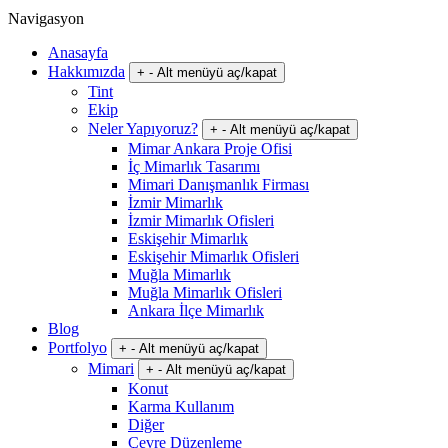
Navigasyon
Anasayfa
Hakkımızda
+
-
Alt menüyü aç/kapat
Tint
Ekip
Neler Yapıyoruz?
+
-
Alt menüyü aç/kapat
Mimar Ankara Proje Ofisi
İç Mimarlık Tasarımı
Mimari Danışmanlık Firması
İzmir Mimarlık
İzmir Mimarlık Ofisleri
Eskişehir Mimarlık
Eskişehir Mimarlık Ofisleri
Muğla Mimarlık
Muğla Mimarlık Ofisleri
Ankara İlçe Mimarlık
Blog
Portfolyo
+
-
Alt menüyü aç/kapat
Mimari
+
-
Alt menüyü aç/kapat
Konut
Karma Kullanım
Diğer
Çevre Düzenleme