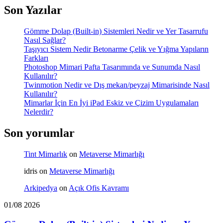
Son Yazılar
Gömme Dolap (Built-in) Sistemleri Nedir ve Yer Tasarrufu
Nasıl Sağlar?
Taşıyıcı Sistem Nedir Betonarme Çelik ve Yığma Yapıların
Farkları
Photoshop Mimari Pafta Tasarımında ve Sunumda Nasıl
Kullanılır?
Twinmotion Nedir ve Dış mekan/peyzaj Mimarisinde Nasıl
Kullanılır?
Mimarlar İçin En İyi iPad Eskiz ve Çizim Uygulamaları
Nelerdir?
Son yorumlar
Tint Mimarlık
on
Metaverse Mimarlığı
idris
on
Metaverse Mimarlığı
Arkipedya
on
Açık Ofis Kavramı
01/08 2026