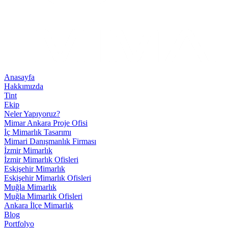
Anasayfa
Hakkımızda
Tint
Ekip
Neler Yapıyoruz?
Mimar Ankara Proje Ofisi
İç Mimarlık Tasarımı
Mimari Danışmanlık Firması
İzmir Mimarlık
İzmir Mimarlık Ofisleri
Eskişehir Mimarlık
Eskişehir Mimarlık Ofisleri
Muğla Mimarlık
Muğla Mimarlık Ofisleri
Ankara İlçe Mimarlık
Blog
Portfolyo