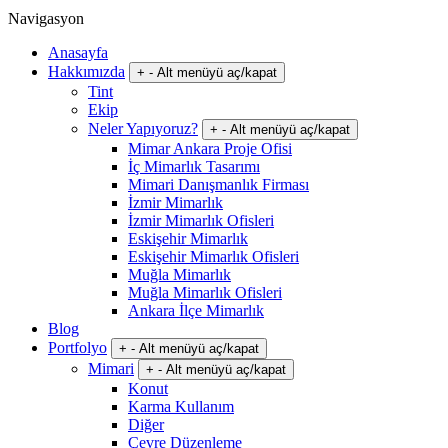
Navigasyon
Anasayfa
Hakkımızda
+
-
Alt menüyü aç/kapat
Tint
Ekip
Neler Yapıyoruz?
+
-
Alt menüyü aç/kapat
Mimar Ankara Proje Ofisi
İç Mimarlık Tasarımı
Mimari Danışmanlık Firması
İzmir Mimarlık
İzmir Mimarlık Ofisleri
Eskişehir Mimarlık
Eskişehir Mimarlık Ofisleri
Muğla Mimarlık
Muğla Mimarlık Ofisleri
Ankara İlçe Mimarlık
Blog
Portfolyo
+
-
Alt menüyü aç/kapat
Mimari
+
-
Alt menüyü aç/kapat
Konut
Karma Kullanım
Diğer
Çevre Düzenleme