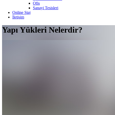
Ofis
Sanayi Tesisleri
Online Staj
İletişim
Yapı Yükleri Nelerdir?