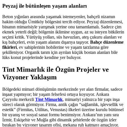
Peyzaj ile bütünleşen yaşam alanları
Beton yığınları arasında yaşamak istemeyenler, bahçeli nizamın
hakim olduğu Ümitköy bölgesini tercih ediyor. Peyzaj düzenlemesi,
binanın mimarisiyle yarışmak yerine onu tamamlamalı. Sadece çim
ekmek yeterli değil; bölgenin iklimine uygun, az su isteyen bitkilerin
seçimi kritik. Yürüyüş yolları, süs havuzları, ateş çukuru alanları ve
kış bahçeleri, evin yaşam alanını dışarıya taşıyor.
Bahçe düzenleme
fikirleri
, ev sahiplerinin hobilerine ve yaşam tarzlarına göre
şekilleniyor. Organik tarım için ayrılan küçük bostan alanları bile
lüks konut projelerinde kendine yer buluyor.
Tint Mimarlık ile Özgün Projeler ve
Vizyoner Yaklaşım
Bölgedeki mimari dönüşümün merkezinde yer alan firmalar, sadece
inşaat yapmıyor; bir yaşam felsefesi ortaya koyuyor. Ankara
Çayyolu merkezli
Tint Mimarlık
, mimariyi yalnızca bir yapı inşa
süreci olarak görmüyor. Firma, antik çağın “sağlamlık, işlevsellik ve
estetik” (Firmitas, Utilitas, Venustas) ilkeleri üzerine kurulu bütünsel
bir uyanış ve sosyal sanat formu benimsiyor. Ankara’nın yanı sıra
İzmir, Eskişehir ve Muğla gibi dinamik şehirlerde de özgün izler
bırakan bu vizyoner tasarım ofisi, mekana ruh katmayı amaçlıyor.