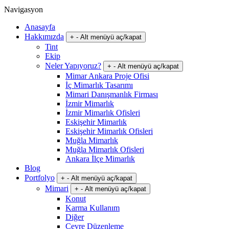
Navigasyon
Anasayfa
Hakkımızda
+
-
Alt menüyü aç/kapat
Tint
Ekip
Neler Yapıyoruz?
+
-
Alt menüyü aç/kapat
Mimar Ankara Proje Ofisi
İç Mimarlık Tasarımı
Mimari Danışmanlık Firması
İzmir Mimarlık
İzmir Mimarlık Ofisleri
Eskişehir Mimarlık
Eskişehir Mimarlık Ofisleri
Muğla Mimarlık
Muğla Mimarlık Ofisleri
Ankara İlçe Mimarlık
Blog
Portfolyo
+
-
Alt menüyü aç/kapat
Mimari
+
-
Alt menüyü aç/kapat
Konut
Karma Kullanım
Diğer
Çevre Düzenleme