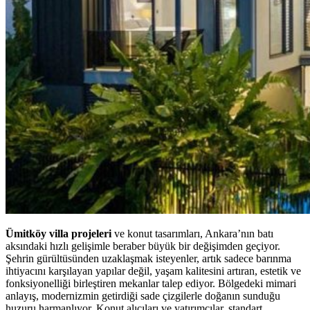
Ümitköy villa projeleri
ve konut tasarımları, Ankara’nın batı
aksındaki hızlı gelişimle beraber büyük bir değişimden geçiyor.
Şehrin gürültüsünden uzaklaşmak isteyenler, artık sadece barınma
ihtiyacını karşılayan yapılar değil, yaşam kalitesini artıran, estetik ve
fonksiyonelliği birleştiren mekanlar talep ediyor. Bölgedeki mimari
anlayış, modernizmin getirdiği sade çizgilerle doğanın sunduğu
huzuru harmanlıyor. Konut alıcıları ve yatırımcılar, standart