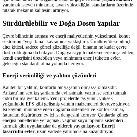
yaratmak isteyen mimarlar, tavan yüksekliğini standartların üzerinde
tutarak mekanın kalitesini artırıyor.
Sürdürülebilir ve Doğa Dostu Yapılar
Çevre bilincinin artması ve enerji maliyetlerinin yükselmesi, konut
sektörünü “yeşil bina” kavramına yaklaştırdı. Ümitköy’deki bilinçli
alıcı kitlesi, sadece görsel güzelliğe değil, binanın ne kadar çevre
dostu olduğuna da bakıyor. Doğaya saygılı malzemelerle inşa edilen,
kendi enerjisini üretebilen veya minimum enerji tüketen evler,
geleceğin standardı olma yolunda ilerliyor.
Enerji verimliliği ve yalıtım çözümleri
Kaliteli bir yalıtım, konforlu bir yaşamın olmazsa olmazıdır.
Ankara’nın sert kış şartlarında evi ısıtmak, yazın ise serin tutmak
ciddi bir maliyet kalemi. Yeni projelerde taş yünü, yüksek
yoğunluklu EPS gibi gelişmiş yalıtım malzemeleri devreye giriyor.
Isı kaybını minimize eden doğrama sistemleri ve konfor camlar,
faturaları düşürürken ev içi ısı dengesini koruyor. Çatılarda güneş
enerjisi panellerine yer açmak, yağmur suyu toplama sistemleri
kurmak gibi uygulamalar da giderek yaygınlaşıyor.
Enerji
tasarruflu evler
, uzun vadede yatırımcısına kazandırıyor.