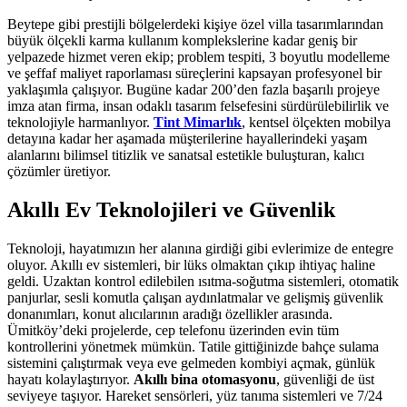
Beytepe gibi prestijli bölgelerdeki kişiye özel villa tasarımlarından
büyük ölçekli karma kullanım komplekslerine kadar geniş bir
yelpazede hizmet veren ekip; problem tespiti, 3 boyutlu modelleme
ve şeffaf maliyet raporlaması süreçlerini kapsayan profesyonel bir
yaklaşımla çalışıyor. Bugüne kadar 200’den fazla başarılı projeye
imza atan firma, insan odaklı tasarım felsefesini sürdürülebilirlik ve
teknolojiyle harmanlıyor.
Tint Mimarlık
, kentsel ölçekten mobilya
detayına kadar her aşamada müşterilerine hayallerindeki yaşam
alanlarını bilimsel titizlik ve sanatsal estetikle buluşturan, kalıcı
çözümler üretiyor.
Akıllı Ev Teknolojileri ve Güvenlik
Teknoloji, hayatımızın her alanına girdiği gibi evlerimize de entegre
oluyor. Akıllı ev sistemleri, bir lüks olmaktan çıkıp ihtiyaç haline
geldi. Uzaktan kontrol edilebilen ısıtma-soğutma sistemleri, otomatik
panjurlar, sesli komutla çalışan aydınlatmalar ve gelişmiş güvenlik
donanımları, konut alıcılarının aradığı özellikler arasında.
Ümitköy’deki projelerde, cep telefonu üzerinden evin tüm
kontrollerini yönetmek mümkün. Tatile gittiğinizde bahçe sulama
sistemini çalıştırmak veya eve gelmeden kombiyi açmak, günlük
hayatı kolaylaştırıyor.
Akıllı bina otomasyonu
, güvenliği de üst
seviyeye taşıyor. Hareket sensörleri, yüz tanıma sistemleri ve 7/24