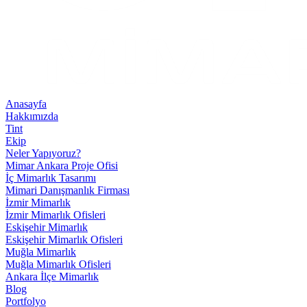
Anasayfa
Hakkımızda
Tint
Ekip
Neler Yapıyoruz?
Mimar Ankara Proje Ofisi
İç Mimarlık Tasarımı
Mimari Danışmanlık Firması
İzmir Mimarlık
İzmir Mimarlık Ofisleri
Eskişehir Mimarlık
Eskişehir Mimarlık Ofisleri
Muğla Mimarlık
Muğla Mimarlık Ofisleri
Ankara İlçe Mimarlık
Blog
Portfolyo