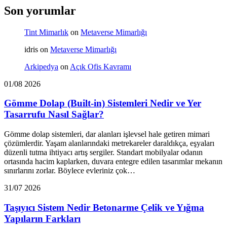
Son yorumlar
Tint Mimarlık
on
Metaverse Mimarlığı
idris
on
Metaverse Mimarlığı
Arkipedya
on
Açık Ofis Kavramı
01/08 2026
Gömme Dolap (Built-in) Sistemleri Nedir ve Yer
Tasarrufu Nasıl Sağlar?
Gömme dolap sistemleri, dar alanları işlevsel hale getiren mimari
çözümlerdir. Yaşam alanlarındaki metrekareler daraldıkça, eşyaları
düzenli tutma ihtiyacı artış sergiler. Standart mobilyalar odanın
ortasında hacim kaplarken, duvara entegre edilen tasarımlar mekanın
sınırlarını zorlar. Böylece evleriniz çok…
31/07 2026
Taşıyıcı Sistem Nedir Betonarme Çelik ve Yığma
Yapıların Farkları