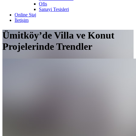
Ofis
Sanayi Tesisleri
Online Staj
İletişim
Ümitköy’de Villa ve Konut
Projelerinde Trendler