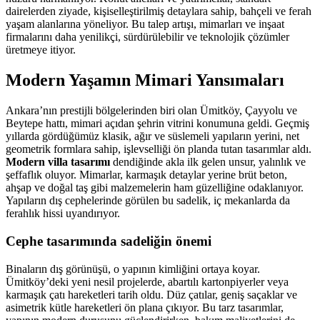
dairelerden ziyade, kişiselleştirilmiş detaylara sahip, bahçeli ve ferah
yaşam alanlarına yöneliyor. Bu talep artışı, mimarları ve inşaat
firmalarını daha yenilikçi, sürdürülebilir ve teknolojik çözümler
üretmeye itiyor.
Modern Yaşamın Mimari Yansımaları
Ankara’nın prestijli bölgelerinden biri olan Ümitköy, Çayyolu ve
Beytepe hattı, mimari açıdan şehrin vitrini konumuna geldi. Geçmiş
yıllarda gördüğümüz klasik, ağır ve süslemeli yapıların yerini, net
geometrik formlara sahip, işlevselliği ön planda tutan tasarımlar aldı.
Modern villa tasarımı
dendiğinde akla ilk gelen unsur, yalınlık ve
şeffaflık oluyor. Mimarlar, karmaşık detaylar yerine brüt beton,
ahşap ve doğal taş gibi malzemelerin ham güzelliğine odaklanıyor.
Yapıların dış cephelerinde görülen bu sadelik, iç mekanlarda da
ferahlık hissi uyandırıyor.
Cephe tasarımında sadeliğin önemi
Binaların dış görünüşü, o yapının kimliğini ortaya koyar.
Ümitköy’deki yeni nesil projelerde, abartılı kartonpiyerler veya
karmaşık çatı hareketleri tarih oldu. Düz çatılar, geniş saçaklar ve
asimetrik kütle hareketleri ön plana çıkıyor. Bu tarz tasarımlar,