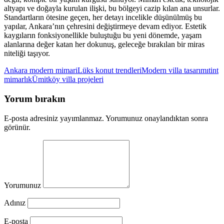
altyapı ve doğayla kurulan ilişki, bu bölgeyi cazip kılan ana unsurlar.
Standartların ötesine geçen, her detayı incelikle düşünülmüş bu
yapılar, Ankara’nın çehresini değiştirmeye devam ediyor. Estetik
kaygıların fonksiyonellikle buluştuğu bu yeni dönemde, yaşam
alanlarına değer katan her dokunuş, geleceğe bırakılan bir miras
niteliği taşıyor.
Ankara modern mimari
Lüks konut trendleri
Modern villa tasarımı
tint
mimarlık
Ümitköy villa projeleri
Yorum bırakın
E-posta adresiniz yayımlanmaz. Yorumunuz onaylandıktan sonra
görünür.
Yorumunuz
Adınız
E-posta