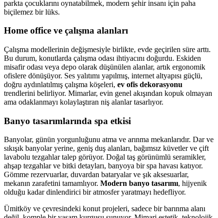
parkta çocuklarını oynatabilmek, modern şehir insanı için paha
biçilemez bir lüks.
Home office ve çalışma alanları
Çalışma modellerinin değişmesiyle birlikte, evde geçirilen süre arttı.
Bu durum, konutlarda çalışma odası ihtiyacını doğurdu. Eskiden
misafir odası veya depo olarak düşünülen alanlar, artık ergonomik
ofislere dönüşüyor. Ses yalıtımı yapılmış, internet altyapısı güçlü,
doğru aydınlatılmış çalışma köşeleri,
ev ofis dekorasyonu
trendlerini belirliyor. Mimarlar, evin genel akışından kopuk olmayan
ama odaklanmayı kolaylaştıran niş alanlar tasarlıyor.
Banyo tasarımlarında spa etkisi
Banyolar, günün yorgunluğunu atma ve arınma mekanlarıdır. Dar ve
sıkışık banyolar yerine, geniş duş alanları, bağımsız küvetler ve çift
lavabolu tezgahlar talep görüyor. Doğal taş görünümlü seramikler,
ahşap tezgahlar ve bitki detayları, banyoya bir spa havası katıyor.
Gömme rezervuarlar, duvardan bataryalar ve şık aksesuarlar,
mekanın zarafetini tamamlıyor.
Modern banyo tasarımı
, hijyenik
olduğu kadar dinlendirici bir atmosfer yaratmayı hedefliyor.
Ümitköy ve çevresindeki konut projeleri, sadece bir barınma alanı
değil, komple bir yaşam kurgusu sunuyor. Mimari estetik, teknolojik