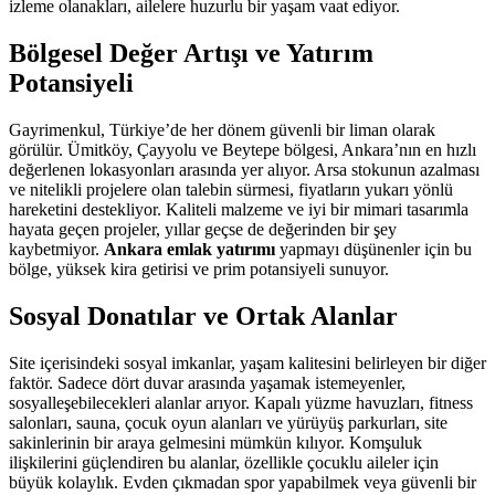
izleme olanakları, ailelere huzurlu bir yaşam vaat ediyor.
Bölgesel Değer Artışı ve Yatırım
Potansiyeli
Gayrimenkul, Türkiye’de her dönem güvenli bir liman olarak
görülür. Ümitköy, Çayyolu ve Beytepe bölgesi, Ankara’nın en hızlı
değerlenen lokasyonları arasında yer alıyor. Arsa stokunun azalması
ve nitelikli projelere olan talebin sürmesi, fiyatların yukarı yönlü
hareketini destekliyor. Kaliteli malzeme ve iyi bir mimari tasarımla
hayata geçen projeler, yıllar geçse de değerinden bir şey
kaybetmiyor.
Ankara emlak yatırımı
yapmayı düşünenler için bu
bölge, yüksek kira getirisi ve prim potansiyeli sunuyor.
Sosyal Donatılar ve Ortak Alanlar
Site içerisindeki sosyal imkanlar, yaşam kalitesini belirleyen bir diğer
faktör. Sadece dört duvar arasında yaşamak istemeyenler,
sosyalleşebilecekleri alanlar arıyor. Kapalı yüzme havuzları, fitness
salonları, sauna, çocuk oyun alanları ve yürüyüş parkurları, site
sakinlerinin bir araya gelmesini mümkün kılıyor. Komşuluk
ilişkilerini güçlendiren bu alanlar, özellikle çocuklu aileler için
büyük kolaylık. Evden çıkmadan spor yapabilmek veya güvenli bir