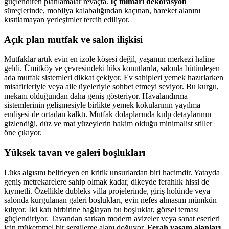
güçlendiren planlamalar revaçta.
İç mimari dekorasyon
süreçlerinde, mobilya kalabalığından kaçınan, hareket alanını
kısıtlamayan yerleşimler tercih ediliyor.
Açık plan mutfak ve salon ilişkisi
Mutfaklar artık evin en izole köşesi değil, yaşamın merkezi haline
geldi. Ümitköy ve çevresindeki lüks konutlarda, salonla bütünleşen
ada mutfak sistemleri dikkat çekiyor. Ev sahipleri yemek hazırlarken
misafirleriyle veya aile üyeleriyle sohbet etmeyi seviyor. Bu kurgu,
mekanı olduğundan daha geniş gösteriyor. Havalandırma
sistemlerinin gelişmesiyle birlikte yemek kokularının yayılma
endişesi de ortadan kalktı. Mutfak dolaplarında kulp detaylarının
gizlendiği, düz ve mat yüzeylerin hakim olduğu minimalist stiller
öne çıkıyor.
Yüksek tavan ve galeri boşlukları
Lüks algısını belirleyen en kritik unsurlardan biri hacimdir. Yatayda
geniş metrekarelere sahip olmak kadar, dikeyde ferahlık hissi de
kıymetli. Özellikle dubleks villa projelerinde, giriş holünde veya
salonda kurgulanan galeri boşlukları, evin nefes almasını mümkün
kılıyor. İki katı birbirine bağlayan bu boşluklar, görsel teması
güçlendiriyor. Tavandan sarkan modern avizeler veya sanat eserleri
için mükemmel bir sergileme alanı doğuyor.
Ferah yaşam alanları