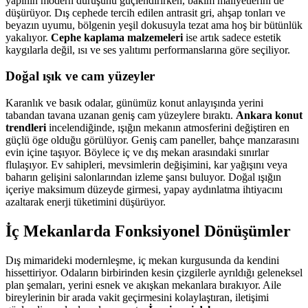
yapının modern duruşunu güçlendirirken, bakım maliyetlerini de
düşürüyor. Dış cephede tercih edilen antrasit gri, ahşap tonları ve
beyazın uyumu, bölgenin yeşil dokusuyla tezat ama hoş bir bütünlük
yakalıyor.
Cephe kaplama malzemeleri
ise artık sadece estetik
kaygılarla değil, ısı ve ses yalıtımı performanslarına göre seçiliyor.
Doğal ışık ve cam yüzeyler
Karanlık ve basık odalar, günümüz konut anlayışında yerini
tabandan tavana uzanan geniş cam yüzeylere bıraktı.
Ankara konut
trendleri
incelendiğinde, ışığın mekanın atmosferini değiştiren en
güçlü öge olduğu görülüyor. Geniş cam paneller, bahçe manzarasını
evin içine taşıyor. Böylece iç ve dış mekan arasındaki sınırlar
flulaşıyor. Ev sahipleri, mevsimlerin değişimini, kar yağışını veya
baharın gelişini salonlarından izleme şansı buluyor. Doğal ışığın
içeriye maksimum düzeyde girmesi, yapay aydınlatma ihtiyacını
azaltarak enerji tüketimini düşürüyor.
İç Mekanlarda Fonksiyonel Dönüşümler
Dış mimarideki modernleşme, iç mekan kurgusunda da kendini
hissettiriyor. Odaların birbirinden kesin çizgilerle ayrıldığı geleneksel
plan şemaları, yerini esnek ve akışkan mekanlara bırakıyor. Aile
bireylerinin bir arada vakit geçirmesini kolaylaştıran, iletişimi