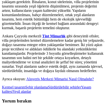
yaklaşım gerektirir. Binaların, konut sitelerinin, villa projelerinin
tasarımı sırasında yeşil öğelerin düşünülmesi, projenin değerini
artırır, kullanıcıların yaşam kalitesini yükseltir. Yapıların
konumlandırılması, bahçe düzenlemeleri, ortak yeşil alanların
tasarımı, hem estetik bütünlüğü hem de ekolojik işlevselliği
gözetmelidir. İnsan ölçeği ile kentsel bağlam arasındaki dengeyi
kurmak, başarılı projelerin temelini oluşturur.
Ankara Çayyolu merkezli
Tint Mimarlık
gibi deneyimli ofisler,
villa projelerinden kentsel düzenlemelere kadar geniş bir yelpazede,
doğayı tasarıma entegre eden yaklaşımlar benimser. İki yüzü aşkın
proje tecrübesi ve aldıkları ödüllerle bu alandaki yetkinliklerini
kanıtlamışlardır. Projelerinde 3 boyutlu görselleştirmeler kullanarak
tasarımın son halini net bir şekilde ortaya koyarken, detaylı
maliyetlendirme ve icmal analizleri ile şeffaf bir süreç yönetimi
sunarlar. Yeşil alanların sadece estetik değil, aynı zamanda işlevsel,
sürdürülebilir, insanlığa ve doğaya faydalı olmasını hedeflerler.
Ayrıca okuyun:
Alışveriş Merkezi Mimarisi Nasıl Olmalıdır?
Kentsel tasarım
Şehir planlama
Sürdürülebilir şehirler
Yaşam
kalitesi
Yeşil alanlar
Yorum bırakın