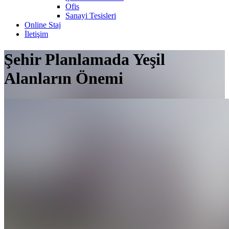
Ofis
Sanayi Tesisleri
Online Staj
İletişim
Şehir Planlamada Yeşil
Alanların Önemi