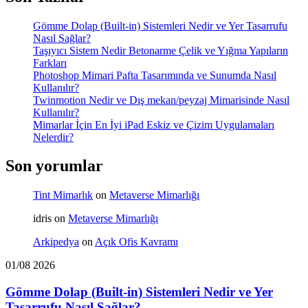
Gömme Dolap (Built-in) Sistemleri Nedir ve Yer Tasarrufu
Nasıl Sağlar?
Taşıyıcı Sistem Nedir Betonarme Çelik ve Yığma Yapıların
Farkları
Photoshop Mimari Pafta Tasarımında ve Sunumda Nasıl
Kullanılır?
Twinmotion Nedir ve Dış mekan/peyzaj Mimarisinde Nasıl
Kullanılır?
Mimarlar İçin En İyi iPad Eskiz ve Çizim Uygulamaları
Nelerdir?
Son yorumlar
Tint Mimarlık
on
Metaverse Mimarlığı
idris
on
Metaverse Mimarlığı
Arkipedya
on
Açık Ofis Kavramı
01/08 2026
Gömme Dolap (Built-in) Sistemleri Nedir ve Yer
Tasarrufu Nasıl Sağlar?