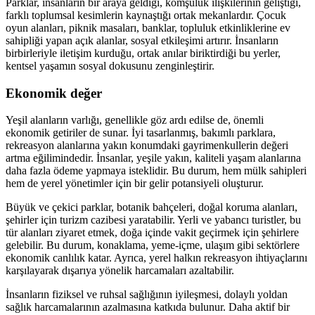
Parklar, insanların bir araya geldiği, komşuluk ilişkilerinin geliştiği,
farklı toplumsal kesimlerin kaynaştığı ortak mekanlardır. Çocuk
oyun alanları, piknik masaları, banklar, topluluk etkinliklerine ev
sahipliği yapan açık alanlar, sosyal etkileşimi artırır. İnsanların
birbirleriyle iletişim kurduğu, ortak anılar biriktirdiği bu yerler,
kentsel yaşamın sosyal dokusunu zenginleştirir.
Ekonomik değer
Yeşil alanların varlığı, genellikle göz ardı edilse de, önemli
ekonomik getiriler de sunar. İyi tasarlanmış, bakımlı parklara,
rekreasyon alanlarına yakın konumdaki gayrimenkullerin değeri
artma eğilimindedir. İnsanlar, yeşile yakın, kaliteli yaşam alanlarına
daha fazla ödeme yapmaya isteklidir. Bu durum, hem mülk sahipleri
hem de yerel yönetimler için bir gelir potansiyeli oluşturur.
Büyük ve çekici parklar, botanik bahçeleri, doğal koruma alanları,
şehirler için turizm cazibesi yaratabilir. Yerli ve yabancı turistler, bu
tür alanları ziyaret etmek, doğa içinde vakit geçirmek için şehirlere
gelebilir. Bu durum, konaklama, yeme-içme, ulaşım gibi sektörlere
ekonomik canlılık katar. Ayrıca, yerel halkın rekreasyon ihtiyaçlarını
karşılayarak dışarıya yönelik harcamaları azaltabilir.
İnsanların fiziksel ve ruhsal sağlığının iyileşmesi, dolaylı yoldan
sağlık harcamalarının azalmasına katkıda bulunur. Daha aktif bir