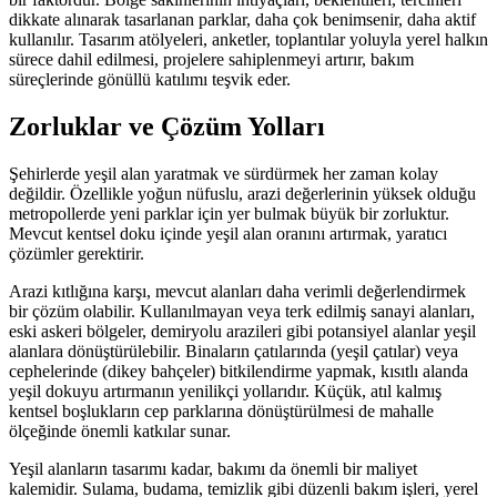
dikkate alınarak tasarlanan parklar, daha çok benimsenir, daha aktif
kullanılır. Tasarım atölyeleri, anketler, toplantılar yoluyla yerel halkın
sürece dahil edilmesi, projelere sahiplenmeyi artırır, bakım
süreçlerinde gönüllü katılımı teşvik eder.
Zorluklar ve Çözüm Yolları
Şehirlerde yeşil alan yaratmak ve sürdürmek her zaman kolay
değildir. Özellikle yoğun nüfuslu, arazi değerlerinin yüksek olduğu
metropollerde yeni parklar için yer bulmak büyük bir zorluktur.
Mevcut kentsel doku içinde yeşil alan oranını artırmak, yaratıcı
çözümler gerektirir.
Arazi kıtlığına karşı, mevcut alanları daha verimli değerlendirmek
bir çözüm olabilir. Kullanılmayan veya terk edilmiş sanayi alanları,
eski askeri bölgeler, demiryolu arazileri gibi potansiyel alanlar yeşil
alanlara dönüştürülebilir. Binaların çatılarında (yeşil çatılar) veya
cephelerinde (dikey bahçeler) bitkilendirme yapmak, kısıtlı alanda
yeşil dokuyu artırmanın yenilikçi yollarıdır. Küçük, atıl kalmış
kentsel boşlukların cep parklarına dönüştürülmesi de mahalle
ölçeğinde önemli katkılar sunar.
Yeşil alanların tasarımı kadar, bakımı da önemli bir maliyet
kalemidir. Sulama, budama, temizlik gibi düzenli bakım işleri, yerel