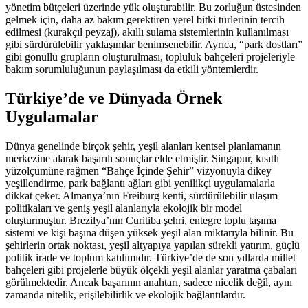
yönetim bütçeleri üzerinde yük oluşturabilir. Bu zorluğun üstesinden
gelmek için, daha az bakım gerektiren yerel bitki türlerinin tercih
edilmesi (kurakçıl peyzaj), akıllı sulama sistemlerinin kullanılması
gibi sürdürülebilir yaklaşımlar benimsenebilir. Ayrıca, “park dostları”
gibi gönüllü grupların oluşturulması, topluluk bahçeleri projeleriyle
bakım sorumluluğunun paylaşılması da etkili yöntemlerdir.
Türkiye’de ve Dünyada Örnek
Uygulamalar
Dünya genelinde birçok şehir, yeşil alanları kentsel planlamanın
merkezine alarak başarılı sonuçlar elde etmiştir. Singapur, kısıtlı
yüzölçümüne rağmen “Bahçe İçinde Şehir” vizyonuyla dikey
yeşillendirme, park bağlantı ağları gibi yenilikçi uygulamalarla
dikkat çeker. Almanya’nın Freiburg kenti, sürdürülebilir ulaşım
politikaları ve geniş yeşil alanlarıyla ekolojik bir model
oluşturmuştur. Brezilya’nın Curitiba şehri, entegre toplu taşıma
sistemi ve kişi başına düşen yüksek yeşil alan miktarıyla bilinir. Bu
şehirlerin ortak noktası, yeşil altyapıya yapılan sürekli yatırım, güçlü
politik irade ve toplum katılımıdır. Türkiye’de de son yıllarda millet
bahçeleri gibi projelerle büyük ölçekli yeşil alanlar yaratma çabaları
görülmektedir. Ancak başarının anahtarı, sadece nicelik değil, aynı
zamanda nitelik, erişilebilirlik ve ekolojik bağlantılardır.