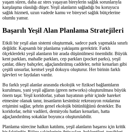
yaşam süren, daha az stres yaşayan bireylerin sağlık sorunlarıyla
karşılaşma olasılığı düşer. Yeşil alanların sağladığı bu koruyucu
sağlık hizmeti, uzun vadede kamu ve bireysel sağlık bütçelerine
olumlu yansır.
Başarılı Yeşil Alan Planlama Stratejileri
Etkili bir yeşil alan sistemi oluşturmak, sadece park yapmakla sınırlı
değildir. Kapsamlı bir planlama yaklaşımı gerektirir. Farklı
ölçeklerdeki yeşil alanların bir arada düşünülmesi önemlidir. Büyük
kent parkları, mahalle parkları, cep parkları (pocket parks), yeşil
çatılar, dikey bahçeler, ağaçlandırılmış caddeler, nehir kenarları gibi
çeşitli unsurlar, kentsel yeşil dokuyu oluşturur. Her birinin farklı
işlevleri ve faydaları vardır.
Bu farklı yeşil alanlar arasında ekolojik ve fiziksel bağlantıların
kurulması, yani yeşil ağların (green networks) oluşturulması büyük
önem taşır. Yeşil koridorlar, yaban hayatının şehir içinde hareket
etmesine olanak tanır, insanların kesintisiz rekreasyon rotalarına
erişimini sağlar, şehrin genel ekolojik bütünlüğünü destekler. Bu
koridorlar, nehir vadileri, demiryolu hatları kenarları, hatta
ağaçlandırılmış sokaklar boyunca oluşturulabilir.
Planlama sürecine halkın katılımı, yeşil alanların başarısı için kritik
bir faktördür. Bölge sakinlerinin ihtiyaçları, beklentileri, tercihleri