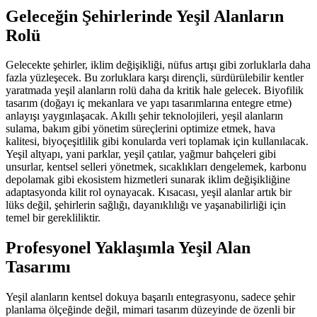
Geleceğin Şehirlerinde Yeşil Alanların
Rolü
Gelecekte şehirler, iklim değişikliği, nüfus artışı gibi zorluklarla daha
fazla yüzleşecek. Bu zorluklara karşı dirençli, sürdürülebilir kentler
yaratmada yeşil alanların rolü daha da kritik hale gelecek. Biyofilik
tasarım (doğayı iç mekanlara ve yapı tasarımlarına entegre etme)
anlayışı yaygınlaşacak. Akıllı şehir teknolojileri, yeşil alanların
sulama, bakım gibi yönetim süreçlerini optimize etmek, hava
kalitesi, biyoçeşitlilik gibi konularda veri toplamak için kullanılacak.
Yeşil altyapı, yani parklar, yeşil çatılar, yağmur bahçeleri gibi
unsurlar, kentsel selleri yönetmek, sıcaklıkları dengelemek, karbonu
depolamak gibi ekosistem hizmetleri sunarak iklim değişikliğine
adaptasyonda kilit rol oynayacak. Kısacası, yeşil alanlar artık bir
lüks değil, şehirlerin sağlığı, dayanıklılığı ve yaşanabilirliği için
temel bir gerekliliktir.
Profesyonel Yaklaşımla Yeşil Alan
Tasarımı
Yeşil alanların kentsel dokuya başarılı entegrasyonu, sadece şehir
planlama ölçeğinde değil, mimari tasarım düzeyinde de özenli bir