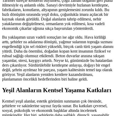
Tarihsel süreçte kentlerin büyümesi, çoğu zaman doğanın geri plana
itilmesiyle eş anlamlı oldu. Sanayi devrimiyle hızlanan kentleşme,
fabrikaların, konutların, altyapının genişlemesini zorunlu kıldı. Bu
hızlı dönüşüm sırasında yeşil doku, çoğunlukla imara açılacak bir
kaynak olarak görüldü. Doğal alanların tahrip edilmesi, nehir
yataklarının değiştirilmesi, ormanların yok edilmesi, kısa vadeli
ekonomik çıkarlar uğruna sıkça başvurulan yöntemlerdi.
Bu yaklaşımın uzun vadeli sonuçları ise ağır oldu. Hava kirliliği
arttı, şehirler ısı adalarına dönüştü, yağmur sularının toprağa sızması
engellendiği için sel riskleri yükseldi, birçok canlı türü yaşam alanını
yitirdi. Daha da önemlisi, doğadan kopan kent insanının fiziksel ve
ruhsal sağlığı olumsuz etkilendi. Beton duvarlar arasına sıkışan
yaşamlar, stresi, kaygıyı artırdı. Neyse ki, günümüzde bu hatalardan
ders çıkarılıyor. Sürdürülebilir kentleşme anlayışı, doğayı bir engel
değil, şehrin ayrılmaz bir parçası, yaşam kalitesinin temel taşı olarak
görüyor. Yeşil alanların yeniden kentlere kazandırılması,
planlamanın öncelikli hedeflerinden biri haline geldi.
Yeşil Alanların Kentsel Yaşama Katkıları
Kentsel yeşil alanlar, estetik görünüm sunmanın çok ötesinde,
şehirlere ve sakinlerine sayısız fayda sunar. Bu katkıları çevresel,
sosyal, psikolojik ve ekonomik başlıklar altında incelemek
mümkündür. Her biri, şehirlerin daha sağlıklı, dirençli, yaşanabilir