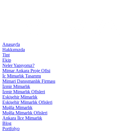
Anasayfa
Hakkımızda
Tint
Ekip
Neler Yapıyoruz?
Mimar Ankara Proje Ofisi
İç Mimarlık Tasarımı
Mimari Danışmanlık Firması
İzmir Mimarlık
İzmir Mimarlık Ofisleri
Eskişehir Mimarlık
Eskişehir Mimarlık Ofisleri
Muğla Mimarlık
Muğla Mimarlık Ofisleri
Ankara İlçe Mimarlık
Blog
Portfolyo