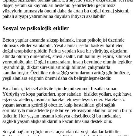
düşer, yeraltı su kaynakları beslenir. Şehirlerdeki geçirimsiz
yüzeylerin artmasıyla önemi daha da artan bu doğal drenaj sistemi,
pahalı altyapı yatırımlarına duyulan ihtiyacı azaltabilir.
Sosyal ve psikolojik etkiler
Beton yapılar arasında sıkışıp kalmak, insan psikolojisi üzerinde
olumsuz etkiler yaratabilir. Yeşil alanlar ise bu baskıyı hafifleten
doğal terapistler gibidir. Parkta yapılan kısa bir yürüyüş, ağaçların
altında oturup dinlenmek, stresi azaltır, ruh halini iyileştirir, zihinsel
yorgunluğu alır. Doğal manzaraların insan beyninde olumlu tepkiler
uyandırdığı, dikkat süresini artırdığı bilimsel çalışmalarla
kanıtlanmıştır. Özellikle ruh sağlığı sorunlarının arttığı günümüzde,
yeşil alanlara erişimin önemi daha da belirginleşmektedir.
Bu alanlar, fiziksel aktivite için de mükemmel fırsatlar sunar.
Yürüyüş ve koşu parkurları, spor sahaları, bisiklet yolları, açık hava
egzersiz aletleri, insanları hareket etmeye teşvik eder. Hareketsiz
yaşam tarzının getirdiği obezite, kalp hastalıkları gibi sağlık
sorunlarıyla mücadelede parklar ve rekreasyon alanları önemli bir rol
üstlenir. Her yaştan insanın kolayca erişebileceği bu mekanlar,
sağlıklı yaşam alışkanlıklarının kazanılmasına destek olur.
Sosyal bağların güçlenmesi açısından da yeşil alanlar kritiktir.