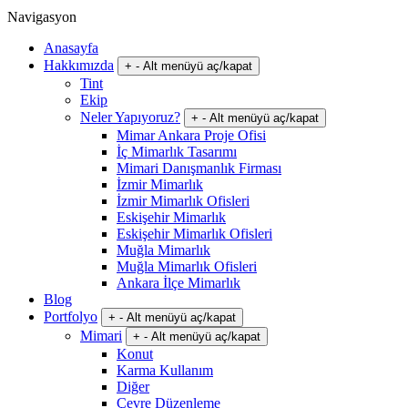
Navigasyon
Anasayfa
Hakkımızda
+
-
Alt menüyü aç/kapat
Tint
Ekip
Neler Yapıyoruz?
+
-
Alt menüyü aç/kapat
Mimar Ankara Proje Ofisi
İç Mimarlık Tasarımı
Mimari Danışmanlık Firması
İzmir Mimarlık
İzmir Mimarlık Ofisleri
Eskişehir Mimarlık
Eskişehir Mimarlık Ofisleri
Muğla Mimarlık
Muğla Mimarlık Ofisleri
Ankara İlçe Mimarlık
Blog
Portfolyo
+
-
Alt menüyü aç/kapat
Mimari
+
-
Alt menüyü aç/kapat
Konut
Karma Kullanım
Diğer
Çevre Düzenleme