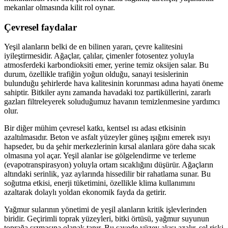
mekanlar olmasında kilit rol oynar.
Çevresel faydalar
Yeşil alanların belki de en bilinen yararı, çevre kalitesini
iyileştirmesidir. Ağaçlar, çalılar, çimenler fotosentez yoluyla
atmosferdeki karbondioksiti emer, yerine temiz oksijen salar. Bu
durum, özellikle trafiğin yoğun olduğu, sanayi tesislerinin
bulunduğu şehirlerde hava kalitesinin korunması adına hayati öneme
sahiptir. Bitkiler aynı zamanda havadaki toz partiküllerini, zararlı
gazları filtreleyerek soluduğumuz havanın temizlenmesine yardımcı
olur.
Bir diğer mühim çevresel katkı, kentsel ısı adası etkisinin
azaltılmasıdır. Beton ve asfalt yüzeyler güneş ışığını emerek ısıyı
hapseder, bu da şehir merkezlerinin kırsal alanlara göre daha sıcak
olmasına yol açar. Yeşil alanlar ise gölgelendirme ve terleme
(evapotranspirasyon) yoluyla ortam sıcaklığını düşürür. Ağaçların
altındaki serinlik, yaz aylarında hissedilir bir rahatlama sunar. Bu
soğutma etkisi, enerji tüketimini, özellikle klima kullanımını
azaltarak dolaylı yoldan ekonomik fayda da getirir.
Yağmur sularının yönetimi de yeşil alanların kritik işlevlerinden
biridir. Geçirimli toprak yüzeyleri, bitki örtüsü, yağmur suyunun
toprağa sızmasına olanak tanır. Bu sayede yüzey akışı azalır, sel riski