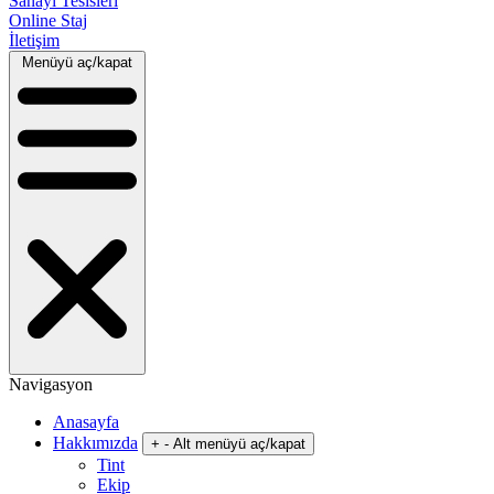
Sanayi Tesisleri
Online Staj
İletişim
Menüyü aç/kapat
Navigasyon
Anasayfa
Hakkımızda
+
-
Alt menüyü aç/kapat
Tint
Ekip