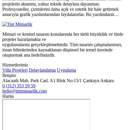
projelerin aktarımı, yalnız teknik detaylara dayanmaz.
Profesyoneller, çizimlerini daha açık ve estetik bir hale getirmek
amacıyla grafik yazılımlarından faydalanırlar. Bu yazılımların…
Mimari ve kentsel tasarım konularında her türlü büyüklük ve türde
projeler hazırlamakta ve
uygulamalarını gerçekleştirmektedir. Tüm tasarım çalışmalarımızı,
insan bilimlerinden kaynaklanan düşünsel bir temel üzerinde
oluşturmak ana hedefimizdir.
Hizmetlerimiz
Villa Projeleri
Detaylandırma
Uygulama
İletişim
Alacaatlı Mah. Park Cad. A1 Blok No:15/1 Çankaya Ankara
0 (312) 353 59 59
hello@tintmimarlik.com
Harita