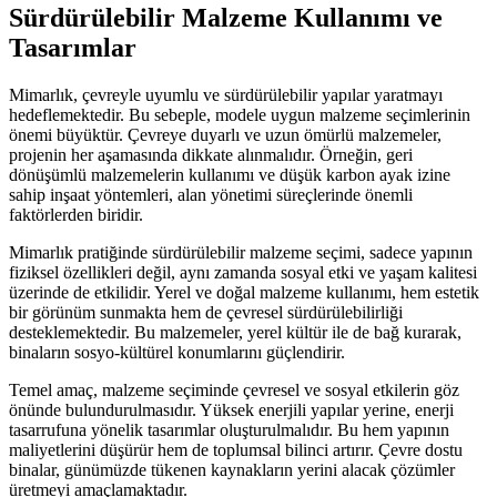
Sürdürülebilir Malzeme Kullanımı ve
Tasarımlar
Mimarlık, çevreyle uyumlu ve sürdürülebilir yapılar yaratmayı
hedeflemektedir. Bu sebeple, modele uygun malzeme seçimlerinin
önemi büyüktür. Çevreye duyarlı ve uzun ömürlü malzemeler,
projenin her aşamasında dikkate alınmalıdır. Örneğin, geri
dönüşümlü malzemelerin kullanımı ve düşük karbon ayak izine
sahip inşaat yöntemleri, alan yönetimi süreçlerinde önemli
faktörlerden biridir.
Mimarlık pratiğinde sürdürülebilir malzeme seçimi, sadece yapının
fiziksel özellikleri değil, aynı zamanda sosyal etki ve yaşam kalitesi
üzerinde de etkilidir. Yerel ve doğal malzeme kullanımı, hem estetik
bir görünüm sunmakta hem de çevresel sürdürülebilirliği
desteklemektedir. Bu malzemeler, yerel kültür ile de bağ kurarak,
binaların sosyo-kültürel konumlarını güçlendirir.
Temel amaç, malzeme seçiminde çevresel ve sosyal etkilerin göz
önünde bulundurulmasıdır. Yüksek enerjili yapılar yerine, enerji
tasarrufuna yönelik tasarımlar oluşturulmalıdır. Bu hem yapının
maliyetlerini düşürür hem de toplumsal bilinci artırır. Çevre dostu
binalar, günümüzde tükenen kaynakların yerini alacak çözümler
üretmeyi amaçlamaktadır.