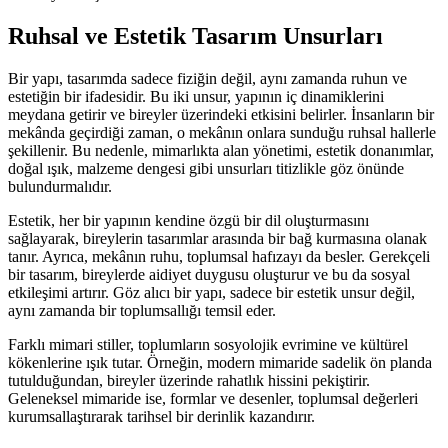
Ruhsal ve Estetik Tasarım Unsurları
Bir yapı, tasarımda sadece fiziğin değil, aynı zamanda ruhun ve
estetiğin bir ifadesidir. Bu iki unsur, yapının iç dinamiklerini
meydana getirir ve bireyler üzerindeki etkisini belirler. İnsanların bir
mekânda geçirdiği zaman, o mekânın onlara sunduğu ruhsal hallerle
şekillenir. Bu nedenle, mimarlıkta alan yönetimi, estetik donanımlar,
doğal ışık, malzeme dengesi gibi unsurları titizlikle göz önünde
bulundurmalıdır.
Estetik, her bir yapının kendine özgü bir dil oluşturmasını
sağlayarak, bireylerin tasarımlar arasında bir bağ kurmasına olanak
tanır. Ayrıca, mekânın ruhu, toplumsal hafızayı da besler. Gerekçeli
bir tasarım, bireylerde aidiyet duygusu oluşturur ve bu da sosyal
etkileşimi artırır. Göz alıcı bir yapı, sadece bir estetik unsur değil,
aynı zamanda bir toplumsallığı temsil eder.
Farklı mimari stiller, toplumların sosyolojik evrimine ve kültürel
kökenlerine ışık tutar. Örneğin, modern mimaride sadelik ön planda
tutulduğundan, bireyler üzerinde rahatlık hissini pekiştirir.
Geleneksel mimaride ise, formlar ve desenler, toplumsal değerleri
kurumsallaştırarak tarihsel bir derinlik kazandırır.