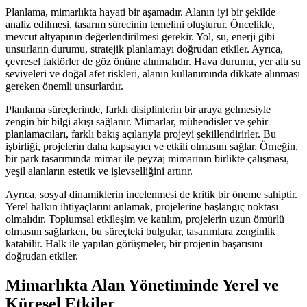
Planlama, mimarlıkta hayati bir aşamadır. Alanın iyi bir şekilde
analiz edilmesi, tasarım sürecinin temelini oluşturur. Öncelikle,
mevcut altyapının değerlendirilmesi gerekir. Yol, su, enerji gibi
unsurların durumu, stratejik planlamayı doğrudan etkiler. Ayrıca,
çevresel faktörler de göz önüne alınmalıdır. Hava durumu, yer altı su
seviyeleri ve doğal afet riskleri, alanın kullanımında dikkate alınması
gereken önemli unsurlardır.
Planlama süreçlerinde, farklı disiplinlerin bir araya gelmesiyle
zengin bir bilgi akışı sağlanır. Mimarlar, mühendisler ve şehir
planlamacıları, farklı bakış açılarıyla projeyi şekillendirirler. Bu
işbirliği, projelerin daha kapsayıcı ve etkili olmasını sağlar. Örneğin,
bir park tasarımında mimar ile peyzaj mimarının birlikte çalışması,
yeşil alanların estetik ve işlevselliğini artırır.
Ayrıca, sosyal dinamiklerin incelenmesi de kritik bir öneme sahiptir.
Yerel halkın ihtiyaçlarını anlamak, projelerine başlangıç noktası
olmalıdır. Toplumsal etkileşim ve katılım, projelerin uzun ömürlü
olmasını sağlarken, bu süreçteki bulgular, tasarımlara zenginlik
katabilir. Halk ile yapılan görüşmeler, bir projenin başarısını
doğrudan etkiler.
Mimarlıkta Alan Yönetiminde Yerel ve
Küresel Etkiler