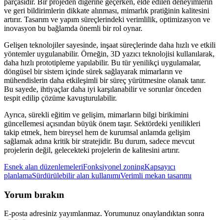
parçasıdır. Bir projeden diğerine geçerken, elde edilen deneyimlerin
ve geri bildirimlerin dikkate alınması, mimarlık pratiğinin kalitesini
artırır. Tasarım ve yapım süreçlerindeki verimlilik, optimizasyon ve
inovasyon bu bağlamda önemli bir rol oynar.
Gelişen teknolojiler sayesinde, inşaat süreçlerinde daha hızlı ve etkili
yöntemler uygulanabilir. Örneğin, 3D yazıcı teknolojisi kullanılarak,
daha hızlı prototipleme yapılabilir. Bu tür yenilikçi uygulamalar,
döngüsel bir sistem içinde sürek sağlayarak mimarların ve
mühendislerin daha etkileşimli bir süreç yürütmesine olanak tanır.
Bu sayede, ihtiyaçlar daha iyi karşılanabilir ve sorunlar önceden
tespit edilip çözüme kavuşturulabilir.
Ayrıca, sürekli eğitim ve gelişim, mimarların bilgi birikimini
güncellemesi açısından büyük önem taşır. Sektördeki yenilikleri
takip etmek, hem bireysel hem de kurumsal anlamda gelişim
sağlamak adına kritik bir stratejidir. Bu durum, sadece mevcut
projelerin değil, gelecekteki projelerin de kalitesini artırır.
Esnek alan düzenlemeleri
Fonksiyonel zoning
Kapsayıcı
planlama
Sürdürülebilir alan kullanımı
Verimli mekan tasarımı
Yorum bırakın
E-posta adresiniz yayımlanmaz. Yorumunuz onaylandıktan sonra