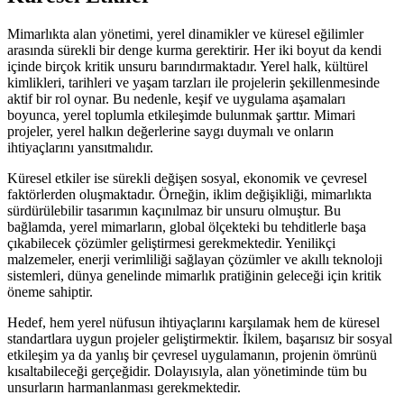
Mimarlıkta alan yönetimi, yerel dinamikler ve küresel eğilimler
arasında sürekli bir denge kurma gerektirir. Her iki boyut da kendi
içinde birçok kritik unsuru barındırmaktadır. Yerel halk, kültürel
kimlikleri, tarihleri ve yaşam tarzları ile projelerin şekillenmesinde
aktif bir rol oynar. Bu nedenle, keşif ve uygulama aşamaları
boyunca, yerel toplumla etkileşimde bulunmak şarttır. Mimari
projeler, yerel halkın değerlerine saygı duymalı ve onların
ihtiyaçlarını yansıtmalıdır.
Küresel etkiler ise sürekli değişen sosyal, ekonomik ve çevresel
faktörlerden oluşmaktadır. Örneğin, iklim değişikliği, mimarlıkta
sürdürülebilir tasarımın kaçınılmaz bir unsuru olmuştur. Bu
bağlamda, yerel mimarların, global ölçekteki bu tehditlerle başa
çıkabilecek çözümler geliştirmesi gerekmektedir. Yenilikçi
malzemeler, enerji verimliliği sağlayan çözümler ve akıllı teknoloji
sistemleri, dünya genelinde mimarlık pratiğinin geleceği için kritik
öneme sahiptir.
Hedef, hem yerel nüfusun ihtiyaçlarını karşılamak hem de küresel
standartlara uygun projeler geliştirmektir. İkilem, başarısız bir sosyal
etkileşim ya da yanlış bir çevresel uygulamanın, projenin ömrünü
kısaltabileceği gerçeğidir. Dolayısıyla, alan yönetiminde tüm bu
unsurların harmanlanması gerekmektedir.