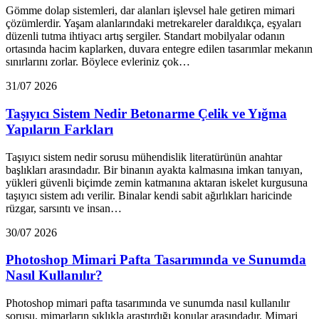
Gömme dolap sistemleri, dar alanları işlevsel hale getiren mimari
çözümlerdir. Yaşam alanlarındaki metrekareler daraldıkça, eşyaları
düzenli tutma ihtiyacı artış sergiler. Standart mobilyalar odanın
ortasında hacim kaplarken, duvara entegre edilen tasarımlar mekanın
sınırlarını zorlar. Böylece evleriniz çok…
31/07 2026
Taşıyıcı Sistem Nedir Betonarme Çelik ve Yığma
Yapıların Farkları
Taşıyıcı sistem nedir sorusu mühendislik literatürünün anahtar
başlıkları arasındadır. Bir binanın ayakta kalmasına imkan tanıyan,
yükleri güvenli biçimde zemin katmanına aktaran iskelet kurgusuna
taşıyıcı sistem adı verilir. Binalar kendi sabit ağırlıkları haricinde
rüzgar, sarsıntı ve insan…
30/07 2026
Photoshop Mimari Pafta Tasarımında ve Sunumda
Nasıl Kullanılır?
Photoshop mimari pafta tasarımında ve sunumda nasıl kullanılır
sorusu, mimarların sıklıkla araştırdığı konular arasındadır. Mimari