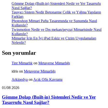
Gömme Dolap (Built-in) Sistemleri Nedir ve Yer Tasarrufu
Nasıl Sağlar?
Taşıyıcı Sistem Nedir Betonarme Çelik ve Yığma Yapıların
Farkları
Photoshop Mimari Pafta Tasarımında ve Sunumda Nasıl
Kullanılır?
Twinmotion Nedir ve Dış mekan/peyzaj Mimarisinde Nasıl
Kullanılır?
Mimarlar İçin En İyi iPad Eskiz ve Çizim Uygulamaları
Nelerdir?
Son yorumlar
Tint Mimarlık
on
Metaverse Mimarlığı
idris
on
Metaverse Mimarlığı
Arkipedya
on
Açık Ofis Kavramı
01/08 2026
Gömme Dolap (Built-in) Sistemleri Nedir ve Yer
Tasarrufu Nasıl Sağlar?