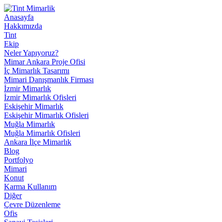
Anasayfa
Hakkımızda
Tint
Ekip
Neler Yapıyoruz?
Mimar Ankara Proje Ofisi
İç Mimarlık Tasarımı
Mimari Danışmanlık Firması
İzmir Mimarlık
İzmir Mimarlık Ofisleri
Eskişehir Mimarlık
Eskişehir Mimarlık Ofisleri
Muğla Mimarlık
Muğla Mimarlık Ofisleri
Ankara İlçe Mimarlık
Blog
Portfolyo
Mimari
Konut
Karma Kullanım
Diğer
Çevre Düzenleme
Ofis