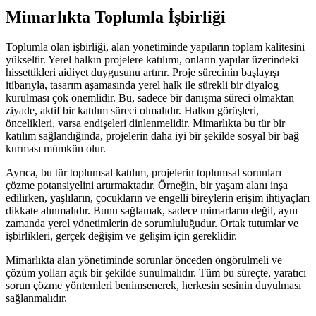
Mimarlıkta Toplumla İşbirliği
Toplumla olan işbirliği, alan yönetiminde yapıların toplam kalitesini
yükseltir. Yerel halkın projelere katılımı, onların yapılar üzerindeki
hissettikleri aidiyet duygusunu artırır. Proje sürecinin başlayışı
itibarıyla, tasarım aşamasında yerel halk ile sürekli bir diyalog
kurulması çok önemlidir. Bu, sadece bir danışma süreci olmaktan
ziyade, aktif bir katılım süreci olmalıdır. Halkın görüşleri,
öncelikleri, varsa endişeleri dinlenmelidir. Mimarlıkta bu tür bir
katılım sağlandığında, projelerin daha iyi bir şekilde sosyal bir bağ
kurması mümkün olur.
Ayrıca, bu tür toplumsal katılım, projelerin toplumsal sorunları
çözme potansiyelini artırmaktadır. Örneğin, bir yaşam alanı inşa
edilirken, yaşlıların, çocukların ve engelli bireylerin erişim ihtiyaçları
dikkate alınmalıdır. Bunu sağlamak, sadece mimarların değil, aynı
zamanda yerel yönetimlerin de sorumluluğudur. Ortak tutumlar ve
işbirlikleri, gerçek değişim ve gelişim için gereklidir.
Mimarlıkta alan yönetiminde sorunlar önceden öngörülmeli ve
çözüm yolları açık bir şekilde sunulmalıdır. Tüm bu süreçte, yaratıcı
sorun çözme yöntemleri benimsenerek, herkesin sesinin duyulması
sağlanmalıdır.