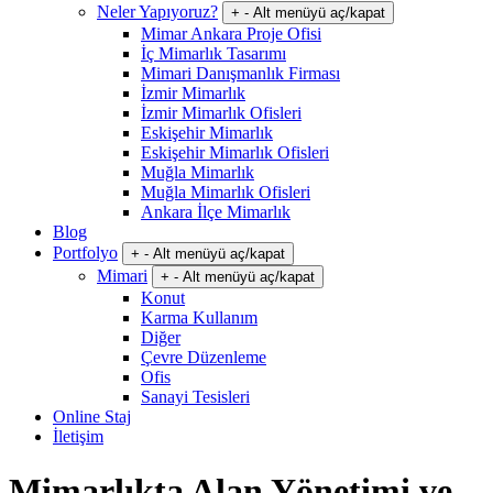
Neler Yapıyoruz?
+
-
Alt menüyü aç/kapat
Mimar Ankara Proje Ofisi
İç Mimarlık Tasarımı
Mimari Danışmanlık Firması
İzmir Mimarlık
İzmir Mimarlık Ofisleri
Eskişehir Mimarlık
Eskişehir Mimarlık Ofisleri
Muğla Mimarlık
Muğla Mimarlık Ofisleri
Ankara İlçe Mimarlık
Blog
Portfolyo
+
-
Alt menüyü aç/kapat
Mimari
+
-
Alt menüyü aç/kapat
Konut
Karma Kullanım
Diğer
Çevre Düzenleme
Ofis
Sanayi Tesisleri
Online Staj
İletişim
Mimarlıkta Alan Yönetimi ve