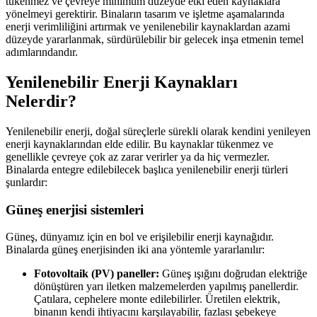
tükenmez ve çevreye minimum düzeyde etki eden kaynaklara
yönelmeyi gerektirir. Binaların tasarım ve işletme aşamalarında
enerji verimliliğini artırmak ve yenilenebilir kaynaklardan azami
düzeyde yararlanmak, sürdürülebilir bir gelecek inşa etmenin temel
adımlarındandır.
Yenilenebilir Enerji Kaynakları
Nelerdir?
Yenilenebilir enerji, doğal süreçlerle sürekli olarak kendini yenileyen
enerji kaynaklarından elde edilir. Bu kaynaklar tükenmez ve
genellikle çevreye çok az zarar verirler ya da hiç vermezler.
Binalarda entegre edilebilecek başlıca yenilenebilir enerji türleri
şunlardır:
Güneş enerjisi sistemleri
Güneş, dünyamız için en bol ve erişilebilir enerji kaynağıdır.
Binalarda güneş enerjisinden iki ana yöntemle yararlanılır:
Fotovoltaik (PV) paneller:
Güneş ışığını doğrudan elektriğe
dönüştüren yarı iletken malzemelerden yapılmış panellerdir.
Çatılara, cephelere monte edilebilirler. Üretilen elektrik,
binanın kendi ihtiyacını karşılayabilir, fazlası şebekeye