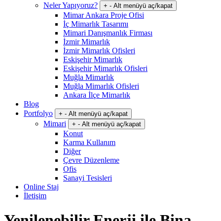
Neler Yapıyoruz?
+
-
Alt menüyü aç/kapat
Mimar Ankara Proje Ofisi
İç Mimarlık Tasarımı
Mimari Danışmanlık Firması
İzmir Mimarlık
İzmir Mimarlık Ofisleri
Eskişehir Mimarlık
Eskişehir Mimarlık Ofisleri
Muğla Mimarlık
Muğla Mimarlık Ofisleri
Ankara İlçe Mimarlık
Blog
Portfolyo
+
-
Alt menüyü aç/kapat
Mimari
+
-
Alt menüyü aç/kapat
Konut
Karma Kullanım
Diğer
Çevre Düzenleme
Ofis
Sanayi Tesisleri
Online Staj
İletişim
Yenilenebilir Enerji ile Bina