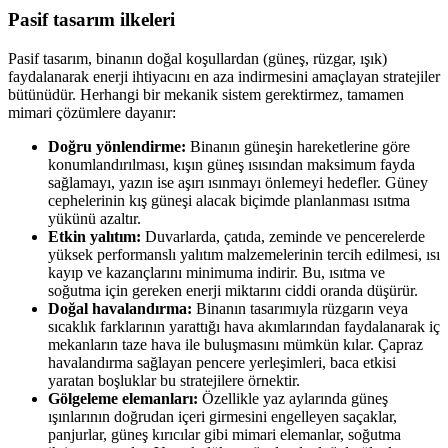
Pasif tasarım ilkeleri
Pasif tasarım, binanın doğal koşullardan (güneş, rüzgar, ışık)
faydalanarak enerji ihtiyacını en aza indirmesini amaçlayan stratejiler
bütünüdür. Herhangi bir mekanik sistem gerektirmez, tamamen
mimari çözümlere dayanır:
Doğru yönlendirme:
Binanın güneşin hareketlerine göre
konumlandırılması, kışın güneş ısısından maksimum fayda
sağlamayı, yazın ise aşırı ısınmayı önlemeyi hedefler. Güney
cephelerinin kış güneşi alacak biçimde planlanması ısıtma
yükünü azaltır.
Etkin yalıtım:
Duvarlarda, çatıda, zeminde ve pencerelerde
yüksek performanslı yalıtım malzemelerinin tercih edilmesi, ısı
kayıp ve kazançlarını minimuma indirir. Bu, ısıtma ve
soğutma için gereken enerji miktarını ciddi oranda düşürür.
Doğal havalandırma:
Binanın tasarımıyla rüzgarın veya
sıcaklık farklarının yarattığı hava akımlarından faydalanarak iç
mekanların taze hava ile buluşmasını mümkün kılar. Çapraz
havalandırma sağlayan pencere yerleşimleri, baca etkisi
yaratan boşluklar bu stratejilere örnektir.
Gölgeleme elemanları:
Özellikle yaz aylarında güneş
ışınlarının doğrudan içeri girmesini engelleyen saçaklar,
panjurlar, güneş kırıcılar gibi mimari elemanlar, soğutma