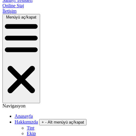
Sanayi Tesisleri
Online Staj
İletişim
Menüyü aç/kapat
Navigasyon
Anasayfa
Hakkımızda
+
-
Alt menüyü aç/kapat
Tint
Ekip