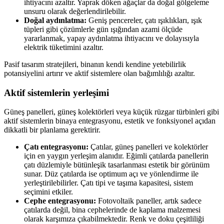
ihtiyacını azaltır. Yaprak döken ağaçlar da doğal gölgeleme
unsuru olarak değerlendirilebilir.
Doğal aydınlatma:
Geniş pencereler, çatı ışıklıkları, ışık
tüpleri gibi çözümlerle gün ışığından azami ölçüde
yararlanmak, yapay aydınlatma ihtiyacını ve dolayısıyla
elektrik tüketimini azaltır.
Pasif tasarım stratejileri, binanın kendi kendine yetebilirlik
potansiyelini artırır ve aktif sistemlere olan bağımlılığı azaltır.
Aktif sistemlerin yerleşimi
Güneş panelleri, güneş kolektörleri veya küçük rüzgar türbinleri gibi
aktif sistemlerin binaya entegrasyonu, estetik ve fonksiyonel açıdan
dikkatli bir planlama gerektirir.
Çatı entegrasyonu:
Çatılar, güneş panelleri ve kolektörler
için en yaygın yerleşim alanıdır. Eğimli çatılarda panellerin
çatı düzlemiyle bütünleşik tasarlanması estetik bir görünüm
sunar. Düz çatılarda ise optimum açı ve yönlendirme ile
yerleştirilebilirler. Çatı tipi ve taşıma kapasitesi, sistem
seçimini etkiler.
Cephe entegrasyonu:
Fotovoltaik paneller, artık sadece
çatılarda değil, bina cephelerinde de kaplama malzemesi
olarak karşımıza çıkabilmektedir. Renk ve doku çeşitliliği