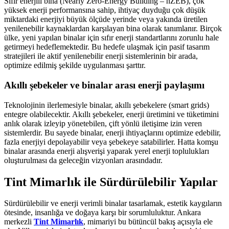
Sıfır enerjili bina (Nearly Zero-Energy Building – nZEB), çok
yüksek enerji performansına sahip, ihtiyaç duyduğu çok düşük
miktardaki enerjiyi büyük ölçüde yerinde veya yakında üretilen
yenilenebilir kaynaklardan karşılayan bina olarak tanımlanır. Birçok
ülke, yeni yapılan binalar için sıfır enerji standartlarını zorunlu hale
getirmeyi hedeflemektedir. Bu hedefe ulaşmak için pasif tasarım
stratejileri ile aktif yenilenebilir enerji sistemlerinin bir arada,
optimize edilmiş şekilde uygulanması şarttır.
Akıllı şebekeler ve binalar arası enerji paylaşımı
Teknolojinin ilerlemesiyle binalar, akıllı şebekelere (smart grids)
entegre olabilecektir. Akıllı şebekeler, enerji üretimini ve tüketimini
anlık olarak izleyip yönetebilen, çift yönlü iletişime izin veren
sistemlerdir. Bu sayede binalar, enerji ihtiyaçlarını optimize edebilir,
fazla enerjiyi depolayabilir veya şebekeye satabilirler. Hatta komşu
binalar arasında enerji alışverişi yaparak yerel enerji toplulukları
oluşturulması da geleceğin vizyonları arasındadır.
Tint Mimarlık ile Sürdürülebilir Yapılar
Sürdürülebilir ve enerji verimli binalar tasarlamak, estetik kaygıların
ötesinde, insanlığa ve doğaya karşı bir sorumluluktur. Ankara
merkezli
Tint Mimarlık
, mimariyi bu bütüncül bakış açısıyla ele