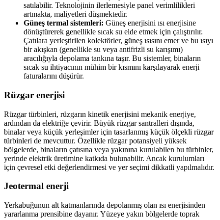
satılabilir. Teknolojinin ilerlemesiyle panel verimlilikleri
artmakta, maliyetleri düşmektedir.
Güneş termal sistemleri:
Güneş enerjisini ısı enerjisine
dönüştürerek genellikle sıcak su elde etmek için çalıştırılır.
Çatılara yerleştirilen kolektörler, güneş ısısını emer ve bu ısıyı
bir akışkan (genellikle su veya antifrizli su karışımı)
aracılığıyla depolama tankına taşır. Bu sistemler, binaların
sıcak su ihtiyacının mühim bir kısmını karşılayarak enerji
faturalarını düşürür.
Rüzgar enerjisi
Rüzgar türbinleri, rüzgarın kinetik enerjisini mekanik enerjiye,
ardından da elektriğe çevirir. Büyük rüzgar santralleri dışında,
binalar veya küçük yerleşimler için tasarlanmış küçük ölçekli rüzgar
türbinleri de mevcuttur. Özellikle rüzgar potansiyeli yüksek
bölgelerde, binaların çatısına veya yakınına kurulabilen bu türbinler,
yerinde elektrik üretimine katkıda bulunabilir. Ancak kurulumları
için çevresel etki değerlendirmesi ve yer seçimi dikkatli yapılmalıdır.
Jeotermal enerji
Yerkabuğunun alt katmanlarında depolanmış olan ısı enerjisinden
yararlanma prensibine dayanır. Yüzeye yakın bölgelerde toprak