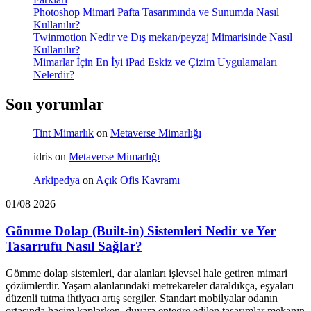
Photoshop Mimari Pafta Tasarımında ve Sunumda Nasıl
Kullanılır?
Twinmotion Nedir ve Dış mekan/peyzaj Mimarisinde Nasıl
Kullanılır?
Mimarlar İçin En İyi iPad Eskiz ve Çizim Uygulamaları
Nelerdir?
Son yorumlar
Tint Mimarlık
on
Metaverse Mimarlığı
idris
on
Metaverse Mimarlığı
Arkipedya
on
Açık Ofis Kavramı
01/08 2026
Gömme Dolap (Built-in) Sistemleri Nedir ve Yer
Tasarrufu Nasıl Sağlar?
Gömme dolap sistemleri, dar alanları işlevsel hale getiren mimari
çözümlerdir. Yaşam alanlarındaki metrekareler daraldıkça, eşyaları
düzenli tutma ihtiyacı artış sergiler. Standart mobilyalar odanın
ortasında hacim kaplarken, duvara entegre edilen tasarımlar mekanın