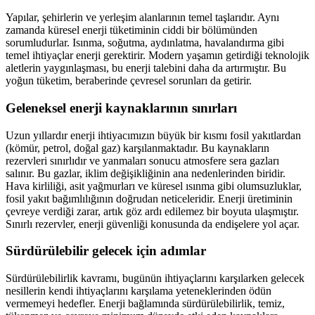
Yapılar, şehirlerin ve yerleşim alanlarının temel taşlarıdır. Aynı
zamanda küresel enerji tüketiminin ciddi bir bölümünden
sorumludurlar. Isınma, soğutma, aydınlatma, havalandırma gibi
temel ihtiyaçlar enerji gerektirir. Modern yaşamın getirdiği teknolojik
aletlerin yaygınlaşması, bu enerji talebini daha da artırmıştır. Bu
yoğun tüketim, beraberinde çevresel sorunları da getirir.
Geleneksel enerji kaynaklarının sınırları
Uzun yıllardır enerji ihtiyacımızın büyük bir kısmı fosil yakıtlardan
(kömür, petrol, doğal gaz) karşılanmaktadır. Bu kaynakların
rezervleri sınırlıdır ve yanmaları sonucu atmosfere sera gazları
salınır. Bu gazlar, iklim değişikliğinin ana nedenlerinden biridir.
Hava kirliliği, asit yağmurları ve küresel ısınma gibi olumsuzluklar,
fosil yakıt bağımlılığının doğrudan neticeleridir. Enerji üretiminin
çevreye verdiği zarar, artık göz ardı edilemez bir boyuta ulaşmıştır.
Sınırlı rezervler, enerji güvenliği konusunda da endişelere yol açar.
Sürdürülebilir gelecek için adımlar
Sürdürülebilirlik kavramı, bugünün ihtiyaçlarını karşılarken gelecek
nesillerin kendi ihtiyaçlarını karşılama yeteneklerinden ödün
vermemeyi hedefler. Enerji bağlamında sürdürülebilirlik, temiz,