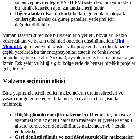
sunan cepheye entegre PV (BIPV) sistemler, binaya modern
bir kimlik katarken aynı zamanda enerji üretir.
Diğer alanlar:
Balkon korkulukları, gölgelikler, otopark
çatıları gibi alanlar da güneş panelleri yerleşimi için
değerlendirilebilir.
Mimari tasarım sürecinde bu sistemlerin yerleri, boyutları, kablo
güzergahları ve bakım erişimleri önceden düşünülmelidir.
Tint
Mimarlık
gibi deneyimli ofisler, villa projeleri başta olmak üzere
çeşitli yapılarda bu tür entegrasyonları estetik ve fonksiyonel
bütünlük içinde ele alır. Ankara Çayyolu merkezli olmalarına karşın
İzmir, Eskişehir ve Muğla gibi bölgelerde de benzer nitelikli projeler
geliştirirler.
Malzeme seçiminin etkisi
Bina yapımında tercih edilen malzemelerin üretim süreçleri ve
yaşam döngüleri de enerji tüketimi ve çevresel etki açısından
mühimdir.
Düşük gömülü enerjili malzemeler:
Üretimi, taşınması ve
işlenmesi için az enerji harcanan malzemeler (yerel kaynaklı
ahşap, kerpiç, geri dönüştürülmüş malzemeler vb.) tercih
edilmelidir.
Geri dönüştürülmüş ve geri dönüştürülebilir malzemeler: