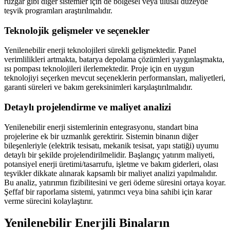
rüzgar gibi diğer sistemler için de bölgesel veya ulusal düzeyde
teşvik programları araştırılmalıdır.
Teknolojik gelişmeler ve seçenekler
Yenilenebilir enerji teknolojileri sürekli gelişmektedir. Panel
verimlilikleri artmakta, batarya depolama çözümleri yaygınlaşmakta,
ısı pompası teknolojileri ilerlemektedir. Proje için en uygun
teknolojiyi seçerken mevcut seçeneklerin performansları, maliyetleri,
garanti süreleri ve bakım gereksinimleri karşılaştırılmalıdır.
Detaylı projelendirme ve maliyet analizi
Yenilenebilir enerji sistemlerinin entegrasyonu, standart bina
projelerine ek bir uzmanlık gerektirir. Sistemin binanın diğer
bileşenleriyle (elektrik tesisatı, mekanik tesisat, yapı statiği) uyumu
detaylı bir şekilde projelendirilmelidir. Başlangıç yatırım maliyeti,
potansiyel enerji üretimi/tasarrufu, işletme ve bakım giderleri, olası
teşvikler dikkate alınarak kapsamlı bir maliyet analizi yapılmalıdır.
Bu analiz, yatırımın fizibilitesini ve geri ödeme süresini ortaya koyar.
Şeffaf bir raporlama sistemi, yatırımcı veya bina sahibi için karar
verme sürecini kolaylaştırır.
Yenilenebilir Enerjili Binaların