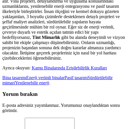
alır. Villa projeleri, detaylandırma ve uygulama konularındaki
uzmanlıklarını, yenilenebilir enerji entegrasyonu ve pasif tasarım
ilkeleriyle birleştirirler. İnsan ölçeğini ve kentsel dokuyu gözeten
yaklaşımları, 3 boyutlu çizimlerle desteklenen detaylı projeleri ve
şeffaf maliyet analizleri, sürdürülebilir yapıların hayata
geçirilmesinde mühim bir rol oynar. Eğer siz de enerji verimli,
çevreye duyarlı ve estetik açıdan tatmin edici bir yapı
hedefliyorsanız,
Tint Mimarlık
gibi bu alanda deneyimli ve vizyon
sahibi bir ekiple çalışmayı düşünebilirsiniz. Onların uzmanlığı,
projenizin başından sonuna dek doğru kararlar almanıza yardımcı
olacaktır. İletişime geçerek projeleriniz için nasıl bir yol haritası
çizebileceklerini öğrenebilirsiniz.
Ayrıca okuyun:
Kamu Binalarında Erişilebilirlik Kuralları
Bina tasarımı
Enerji verimli binalar
Pasif tasarım
Sürdürülebilir
mimari
Yenilenebilir enerji
Yorum bırakın
E-posta adresiniz yayımlanmaz. Yorumunuz onaylandıktan sonra
görünür.