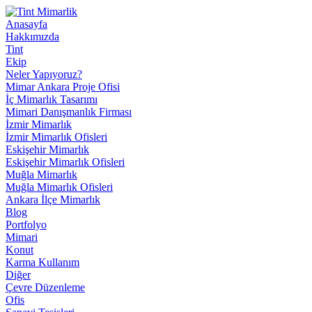
Anasayfa
Hakkımızda
Tint
Ekip
Neler Yapıyoruz?
Mimar Ankara Proje Ofisi
İç Mimarlık Tasarımı
Mimari Danışmanlık Firması
İzmir Mimarlık
İzmir Mimarlık Ofisleri
Eskişehir Mimarlık
Eskişehir Mimarlık Ofisleri
Muğla Mimarlık
Muğla Mimarlık Ofisleri
Ankara İlçe Mimarlık
Blog
Portfolyo
Mimari
Konut
Karma Kullanım
Diğer
Çevre Düzenleme
Ofis