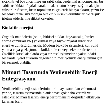
sıcaklığı yıl boyunca nispeten sabit kalır. Jeotermal ısı pompaları, bu
sabit sıcaklıktan faydalanarak binaları ısıtmak veya soğutmak için
çalıştırılır. Sistem, kışın topraktan ısı çekerek binaya aktarır, yazın ise
binadaki fazla ısıyı toprağa bırakır. Yüksek verimlilikleri ve düşük
işletme giderleri ile dikkat çekerler.
Biokütle enerjisi
Organik maddelerin (odun, bitkisel atıklar, hayvansal gübreler,
arıtma çamurları vb.) yakılması veya biyokimyasal süreçlerle
enerjiye dönüştürülmesidir. Modern biokütle sistemleri, kontrollü
yanma veya gazlaştırma teknikleri ile ısı veya elektrik üretebilir.
Özellikle kırsal alanlarda veya tarımsal işletmelerin yakınındaki
binalarda, yerel atıkların değerlendirilmesi yoluyla enerji temini için
bir seçenek olabilir.
Mimari Tasarımda Yenilenebilir Enerji
Entegrasyonu
Yenilenebilir enerji sistemlerinin bir binaya sonradan eklenmesi
yerine, tasarım aşamasında planlanması çok daha verimli ve
estetiktir. Mimari tasarım, enerji performansını doğrudan etkileyen
kararları içerir.