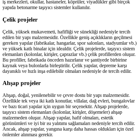
iş merkezleri, okullar, hastaneler, köprüler, viyadükler gibi birçok
yapıda betonarme taşıyıcı sistemler kullanılır.
Çelik projeler
Çelik, yüksek mukavemeti, hafifliği ve sünekliği nedeniyle tercih
edilen bir yapı malzemesidir. Özellikle geniş açıklıkların geçilmesi
gereken yapılar (fabrikalar, hangarlar, spor salonları, stadyumlar vb.)
ve yüksek katlı binalar için idealdir. Çelik projelerde, taşıyıcı sistem
elemanları (kolonlar, kirişler, çaprazlar vb.) çelik profillerden oluşur.
Bu profiller, fabrikada önceden hazırlanır ve şantiyede birbirine
kaynak veya bulonlarla birleştirilir. Çelik yapılar, depreme karşı
dayanıklı ve hızlı inşa edilebilir olmaları nedeniyle de tercih edilir.
Ahşap projeler
Ahşap, doğal, yenilenebilir ve çevre dostu bir yapı malzemesidir.
Özellikle tek veya iki katlı konutlar, villalar, dağ evleri, bungalovlar
ve bazı ticari yapılar için uygun bir seçenektir. Ahşap projelerde,
taşıyıcı sistem elemanları (kolonlar, kirişler, döşemeler) ahşap
malzemeden oluşur. Ahşap yapılar, hafif olmaları, estetik
görünümleri ve iyi bir ısı yalıtımı sağlamaları nedeniyle tercih edilir.
Ancak, ahşap yapılar, yangına karşı daha hassas oldukları için özel
önlemler alınması gerekir.