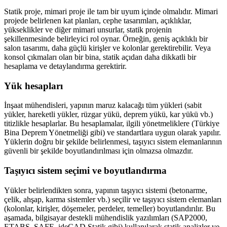
Statik proje, mimari proje ile tam bir uyum içinde olmalıdır. Mimari
projede belirlenen kat planları, cephe tasarımları, açıklıklar,
yükseklikler ve diğer mimari unsurlar, statik projenin
şekillenmesinde belirleyici rol oynar. Örneğin, geniş açıklıklı bir
salon tasarımı, daha güçlü kirişler ve kolonlar gerektirebilir. Veya
konsol çıkmaları olan bir bina, statik açıdan daha dikkatli bir
hesaplama ve detaylandırma gerektirir.
Yük hesapları
İnşaat mühendisleri, yapının maruz kalacağı tüm yükleri (sabit
yükler, hareketli yükler, rüzgar yükü, deprem yükü, kar yükü vb.)
titizlikle hesaplarlar. Bu hesaplamalar, ilgili yönetmeliklere (Türkiye
Bina Deprem Yönetmeliği gibi) ve standartlara uygun olarak yapılır.
Yüklerin doğru bir şekilde belirlenmesi, taşıyıcı sistem elemanlarının
güvenli bir şekilde boyutlandırılması için olmazsa olmazdır.
Taşıyıcı sistem seçimi ve boyutlandırma
Yükler belirlendikten sonra, yapının taşıyıcı sistemi (betonarme,
çelik, ahşap, karma sistemler vb.) seçilir ve taşıyıcı sistem elemanları
(kolonlar, kirişler, döşemeler, perdeler, temeller) boyutlandırılır. Bu
aşamada, bilgisayar destekli mühendislik yazılımları (SAP2000,
ETABS, SAFE, ideCAD Statik gibi) kullanılarak statik analizler ve