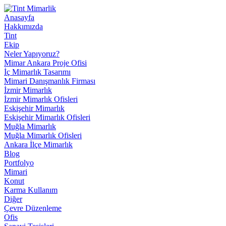
Anasayfa
Hakkımızda
Tint
Ekip
Neler Yapıyoruz?
Mimar Ankara Proje Ofisi
İç Mimarlık Tasarımı
Mimari Danışmanlık Firması
İzmir Mimarlık
İzmir Mimarlık Ofisleri
Eskişehir Mimarlık
Eskişehir Mimarlık Ofisleri
Muğla Mimarlık
Muğla Mimarlık Ofisleri
Ankara İlçe Mimarlık
Blog
Portfolyo
Mimari
Konut
Karma Kullanım
Diğer
Çevre Düzenleme
Ofis