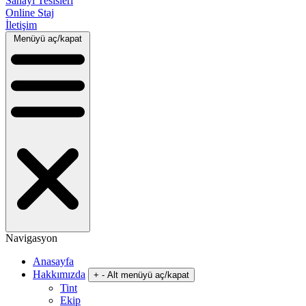
Sanayi Tesisleri
Online Staj
İletişim
Menüyü aç/kapat
Navigasyon
Anasayfa
Hakkımızda
+
-
Alt menüyü aç/kapat
Tint
Ekip