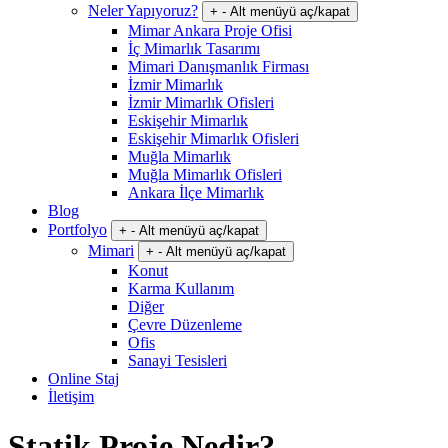
Neler Yapıyoruz?
+
-
Alt menüyü aç/kapat
Mimar Ankara Proje Ofisi
İç Mimarlık Tasarımı
Mimari Danışmanlık Firması
İzmir Mimarlık
İzmir Mimarlık Ofisleri
Eskişehir Mimarlık
Eskişehir Mimarlık Ofisleri
Muğla Mimarlık
Muğla Mimarlık Ofisleri
Ankara İlçe Mimarlık
Blog
Portfolyo
+
-
Alt menüyü aç/kapat
Mimari
+
-
Alt menüyü aç/kapat
Konut
Karma Kullanım
Diğer
Çevre Düzenleme
Ofis
Sanayi Tesisleri
Online Staj
İletişim
Statik Proje Nedir?