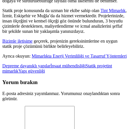
doğaya ve sürdürülebilirliğe faydalı olma ilkelerini de benimser.
Statik proje konusunda da uzman bir ekibe sahip olan
Tint Mimarlık
,
İzmir, Eskişehir ve Muğla’da da hizmet vermektedir. Projelerinizde,
insan ölçeğini ve kentsel ölçeği göz önünde bulunduran, 3 boyutlu
çizimlerle desteklenen, maliyetlendirme ve icmal analizlerini şeffaf
bir şekilde sunan bir yaklaşımla yanınızdayız.
Bizimle iletişime
geçerek, projenizin gereksinimlerine en uygun
statik proje çözümünü birlikte belirleyebiliriz.
Ayrıca okuyun:
Mimarlıkta Enerji Verimliliği ve Tasarruf Yöntemleri
Depreme dayanıklı yapılar
İnşaat mühendisliği
Statik proje
tint
mimarlık
Yapı güvenliği
Yorum bırakın
E-posta adresiniz yayımlanmaz. Yorumunuz onaylandıktan sonra
görünür.