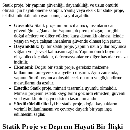
Statik proje, bir yapının güvenliği, dayanıklılığı ve uzun ömürlü
olması için hayati öneme sahiptir. Yanlış veya eksik bir statik proje,
telafisi mümkün olmayan sonuçlara yol açabilir.
Güvenlik:
Statik projenin birincil amacı, insanların can
güvenliğini sağlamaktır. Yapının, deprem, rüzgar, kar gibi
doğal afetlere ve diğer yüklere karşı dayanıklı olması, içinde
yaşayan veya çalışan insanların güvende olması için şarttır.
Dayanıklılık:
İyi bir statik proje, yapının uzun yıllar boyunca
sağlam ve işlevsel kalmasını sağlar. Yapının ömrü boyunca
oluşabilecek çatlaklar, deformasyonlar ve diğer hasarlar en aza
indirilir.
Ekonomi:
Doğru bir statik proje, gereksiz malzeme
kullanımını önleyerek maliyetleri düşürür. Aynı zamanda,
yapının ömrü boyunca oluşabilecek onarım ve güçlendirme
masraflarını da azaltır.
Estetik:
Statik proje, mimari tasarımla uyumlu olmalıdır.
Mimari projenin estetik kaygılarını göz ardı etmeden, güvenli
ve dayanıklı bir taşıyıcı sistem tasarlanmalıdır.
Sürdürülebilirlik:
İyi bir statik proje, doğal kaynakların
verimli kullanılmasını ve çevreye duyarlı bir yapı inşa
edilmesini sağlar.
Statik Proje ve Deprem Hayati Bir İlişki