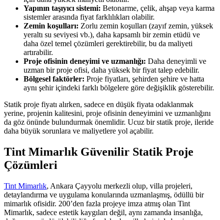
Yapının taşıyıcı sistemi:
Betonarme, çelik, ahşap veya karma
sistemler arasında fiyat farklılıkları olabilir.
Zemin koşulları:
Zorlu zemin koşulları (zayıf zemin, yüksek
yeraltı su seviyesi vb.), daha kapsamlı bir zemin etüdü ve
daha özel temel çözümleri gerektirebilir, bu da maliyeti
artırabilir.
Proje ofisinin deneyimi ve uzmanlığı:
Daha deneyimli ve
uzman bir proje ofisi, daha yüksek bir fiyat talep edebilir.
Bölgesel faktörler:
Proje fiyatları, şehirden şehire ve hatta
aynı şehir içindeki farklı bölgelere göre değişiklik gösterebilir.
Statik proje fiyatı alırken, sadece en düşük fiyata odaklanmak
yerine, projenin kalitesini, proje ofisinin deneyimini ve uzmanlığını
da göz önünde bulundurmak önemlidir. Ucuz bir statik proje, ileride
daha büyük sorunlara ve maliyetlere yol açabilir.
Tint Mimarlık Güvenilir Statik Proje
Çözümleri
Tint Mimarlık
, Ankara Çayyolu merkezli olup, villa projeleri,
detaylandırma ve uygulama konularında uzmanlaşmış, ödüllü bir
mimarlık ofisidir. 200’den fazla projeye imza atmış olan Tint
Mimarlık, sadece estetik kaygıları değil, aynı zamanda insanlığa,