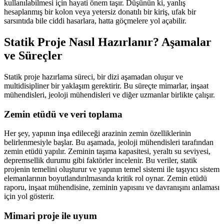
kullanılabilmesi için hayati önem taşır. Düşünün ki, yanlış
hesaplanmış bir kolon veya yetersiz donatılı bir kiriş, ufak bir
sarsıntıda bile ciddi hasarlara, hatta göçmelere yol açabilir.
Statik Proje Nasıl Hazırlanır? Aşamalar
ve Süreçler
Statik proje hazırlama süreci, bir dizi aşamadan oluşur ve
multidisipliner bir yaklaşım gerektirir. Bu süreçte mimarlar, inşaat
mühendisleri, jeoloji mühendisleri ve diğer uzmanlar birlikte çalışır.
Zemin etüdü ve veri toplama
Her şey, yapının inşa edileceği arazinin zemin özelliklerinin
belirlenmesiyle başlar. Bu aşamada, jeoloji mühendisleri tarafından
zemin etüdü yapılır. Zeminin taşıma kapasitesi, yeraltı su seviyesi,
depremsellik durumu gibi faktörler incelenir. Bu veriler, statik
projenin temelini oluşturur ve yapının temel sistemi ile taşıyıcı sistem
elemanlarının boyutlandırılmasında kritik rol oynar. Zemin etüdü
raporu, inşaat mühendisine, zeminin yapısını ve davranışını anlaması
için yol gösterir.
Mimari proje ile uyum