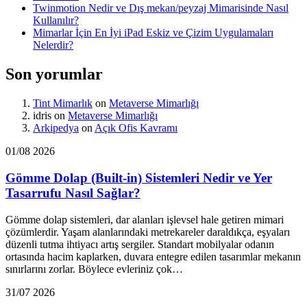
Twinmotion Nedir ve Dış mekan/peyzaj Mimarisinde Nasıl
Kullanılır?
Mimarlar İçin En İyi iPad Eskiz ve Çizim Uygulamaları
Nelerdir?
Son yorumlar
Tint Mimarlık
on
Metaverse Mimarlığı
idris
on
Metaverse Mimarlığı
Arkipedya
on
Açık Ofis Kavramı
01/08 2026
Gömme Dolap (Built-in) Sistemleri Nedir ve Yer
Tasarrufu Nasıl Sağlar?
Gömme dolap sistemleri, dar alanları işlevsel hale getiren mimari
çözümlerdir. Yaşam alanlarındaki metrekareler daraldıkça, eşyaları
düzenli tutma ihtiyacı artış sergiler. Standart mobilyalar odanın
ortasında hacim kaplarken, duvara entegre edilen tasarımlar mekanın
sınırlarını zorlar. Böylece evleriniz çok…
31/07 2026