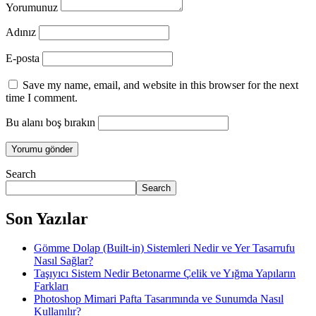
Yorumunuz
Adınız
E-posta
Save my name, email, and website in this browser for the next
time I comment.
Bu alanı boş bırakın
Search
Search
Son Yazılar
Gömme Dolap (Built-in) Sistemleri Nedir ve Yer Tasarrufu
Nasıl Sağlar?
Taşıyıcı Sistem Nedir Betonarme Çelik ve Yığma Yapıların
Farkları
Photoshop Mimari Pafta Tasarımında ve Sunumda Nasıl
Kullanılır?