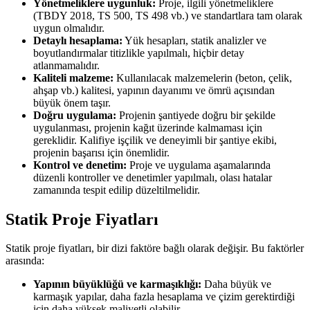
Yönetmeliklere uygunluk:
Proje, ilgili yönetmeliklere
(TBDY 2018, TS 500, TS 498 vb.) ve standartlara tam olarak
uygun olmalıdır.
Detaylı hesaplama:
Yük hesapları, statik analizler ve
boyutlandırmalar titizlikle yapılmalı, hiçbir detay
atlanmamalıdır.
Kaliteli malzeme:
Kullanılacak malzemelerin (beton, çelik,
ahşap vb.) kalitesi, yapının dayanımı ve ömrü açısından
büyük önem taşır.
Doğru uygulama:
Projenin şantiyede doğru bir şekilde
uygulanması, projenin kağıt üzerinde kalmaması için
gereklidir. Kalifiye işçilik ve deneyimli bir şantiye ekibi,
projenin başarısı için önemlidir.
Kontrol ve denetim:
Proje ve uygulama aşamalarında
düzenli kontroller ve denetimler yapılmalı, olası hatalar
zamanında tespit edilip düzeltilmelidir.
Statik Proje Fiyatları
Statik proje fiyatları, bir dizi faktöre bağlı olarak değişir. Bu faktörler
arasında:
Yapının büyüklüğü ve karmaşıklığı:
Daha büyük ve
karmaşık yapılar, daha fazla hesaplama ve çizim gerektirdiği
için daha yüksek maliyetli olabilir.