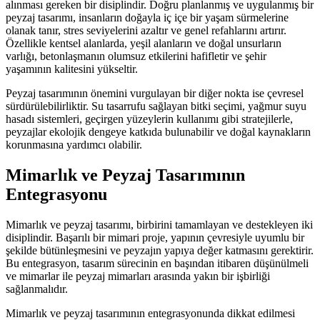
alınması gereken bir disiplindir. Doğru planlanmış ve uygulanmış bir
peyzaj tasarımı, insanların doğayla iç içe bir yaşam sürmelerine
olanak tanır, stres seviyelerini azaltır ve genel refahlarını artırır.
Özellikle kentsel alanlarda, yeşil alanların ve doğal unsurların
varlığı, betonlaşmanın olumsuz etkilerini hafifletir ve şehir
yaşamının kalitesini yükseltir.
Peyzaj tasarımının önemini vurgulayan bir diğer nokta ise çevresel
sürdürülebilirliktir. Su tasarrufu sağlayan bitki seçimi, yağmur suyu
hasadı sistemleri, geçirgen yüzeylerin kullanımı gibi stratejilerle,
peyzajlar ekolojik dengeye katkıda bulunabilir ve doğal kaynakların
korunmasına yardımcı olabilir.
Mimarlık ve Peyzaj Tasarımının
Entegrasyonu
Mimarlık ve peyzaj tasarımı, birbirini tamamlayan ve destekleyen iki
disiplindir. Başarılı bir mimari proje, yapının çevresiyle uyumlu bir
şekilde bütünleşmesini ve peyzajın yapıya değer katmasını gerektirir.
Bu entegrasyon, tasarım sürecinin en başından itibaren düşünülmeli
ve mimarlar ile peyzaj mimarları arasında yakın bir işbirliği
sağlanmalıdır.
Mimarlık ve peyzaj tasarımının entegrasyonunda dikkat edilmesi