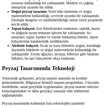
unsurun kullanıldığı bir yaklaşımdır. Modern ve çağdaş
mimariyle uyumlu bir stildir.
Doğal peyzaj tasarımı:
Yerel bitki türlerinin ve doğal
malzemelerin kullanıldığı, çevreyle uyumlu bir yaklaşımdır.
Ekolojik dengeye ve sürdürülebilirliğe önem veren projelerde
tercih edilir.
Japon bahçesi:
Zen felsefesinden esinlenen, sadelik, huzur
ve doğayla uyum temasını işleyen bir yaklaşımdır. Su
unsurları, taşlar, bambu ve özenle budanmış bitkiler, Japon
bahçelerinin karakteristik özellikleridir.
Akdeniz bahçesi:
Sıcak ve kuru iklimlere uygun, kuraklığa
dayanıklı bitkilerin ve doğal malzemelerin kullanıldığı bir
yaklaşımdır. Zeytin ağaçları, lavanta, biberiye gibi Akdeniz
bitkileri, bu tarz bahçelerde sıkça kullanılır.
Peyzaj Tasarımında Teknoloji
Teknolojik gelişmeler, peyzaj tasarım alanında da kendini
göstermektedir. Bilgisayar destekli tasarım programları, 3 boyutlu
modelleme, sanal gerçeklik uygulamaları, peyzaj tasarım sürecini
kolaylaştırmakta ve daha gerçekçi sonuçlar elde edilmesini
sağlamaktadır.
Peyzaj tasarımında kullanılan bazı teknolojiler şunlardır: