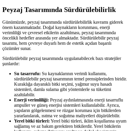
Peyzaj Tasarımında Sürdürülebilirlik
Günümüzde, peyzaj tasarımında sürdürülebilirlik kavramı giderek
önem kazanmaktadır. Doğal kaynakların korunması, enerji
verimliliği ve çevresel etkilerin azaltılması, peyzaj tasarımında
öncelikli hedefler arasında yer almaktadır. Sürdürülebilir peyzaj
tasarımı, hem çevreye duyarlı hem de estetik açıdan başarılı
çözümler sunar.
Sürdürülebilir peyzaj tasarımında uygulanabilecek bazı stratejiler
şunlardır:
Su tasarrufu:
Su kaynaklarının verimli kullanımı,
sürdürülebilir peyzaj tasarımının temel prensiplerinden biridir.
Kuraklığa dayanıklı bitki seçimi, yağmur suyu hasadı
sistemleri, damla sulama gibi yöntemlerle su tüketimi
azaltılabilir.
Enerji verimliliği:
Peyzaj aydınlatmasında enerji tasarruflu
ampuller ve güneş enerjisi sistemleri kullanılabilir. Ayrıca,
yapıların gölgelenmesi ve rüzgar koruması için bitkilerden
yararlanılarak, ısıtma ve soğutma maliyetleri düşürülebilir.
Yerel bitki türleri:
Yerel bitki türleri, iklim koşullarına uyum
sağlamış ve az bakım gerektiren bitkilerdir. Yerel bitkilerin