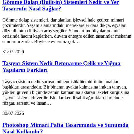
Gömme Dolap (Built-in) Sistemleri Nedir ve Yer
Tasarrufu Nasıl Sağlar?
Gömme dolap sistemleri, dar alanları işlevsel hale getiren mimari
çözümlerdir. Yaşam alanlarındaki metrekareler daraldıkça, eşyaları
düzenli tutma ihtiyacı artış sergiler. Standart mobilyalar odanın
ortasında hacim kaplarken, duvara entegre edilen tasarımlar mekanın
sınırlarını zorlar. Böylece evleriniz çok…
31/07 2026
Taşıyıcı Sistem Nedir Betonarme Çelik ve Yığma
Yapıların Farkları
Taşıyıcı sistem nedir sorusu mühendislik literatürünün anahtar
başlıkları arasındadır. Bir binanın ayakta kalmasına imkan tanıyan,
yükleri güvenli biçimde zemin katmanına aktaran iskelet kurgusuna
taşıyıcı sistem adı verilir. Binalar kendi sabit ağırlıkları haricinde
rüzgar, sarsıntı ve insan…
30/07 2026
Photoshop Mimari Pafta Tasarımında ve Sunumda
Nasıl Kullanılır?