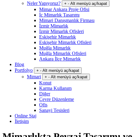
Neler Yapıyoruz?
+
-
Alt menüyü aç/kapat
Mimar Ankara Proje Ofisi
İç Mimarlık Tasarımı
Mimari Danışmanlık Firması
İzmir Mimarlık
İzmir Mimarlık Ofisleri
Eskişehir Mimarlık
Eskişehir Mimarlık Ofisleri
Muğla Mimarlık
Muğla Mimarlık Ofisleri
Ankara İlçe Mimarlık
Blog
Portfolyo
+
-
Alt menüyü aç/kapat
Mimari
+
-
Alt menüyü aç/kapat
Konut
Karma Kullanım
Diğer
Çevre Düzenleme
Ofis
Sanayi Tesisleri
Online Staj
İletişim
Mimarlıkta Peyzaj Tasarımı ve