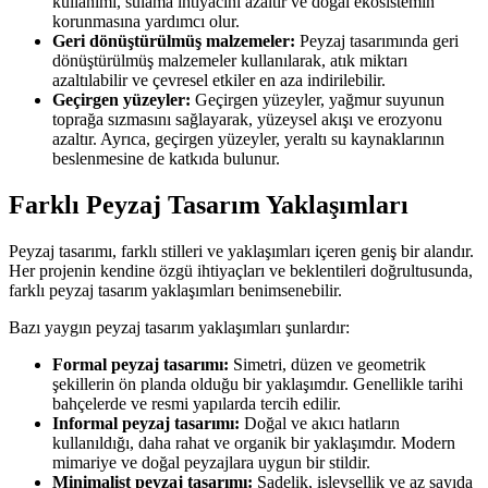
kullanımı, sulama ihtiyacını azaltır ve doğal ekosistemin
korunmasına yardımcı olur.
Geri dönüştürülmüş malzemeler:
Peyzaj tasarımında geri
dönüştürülmüş malzemeler kullanılarak, atık miktarı
azaltılabilir ve çevresel etkiler en aza indirilebilir.
Geçirgen yüzeyler:
Geçirgen yüzeyler, yağmur suyunun
toprağa sızmasını sağlayarak, yüzeysel akışı ve erozyonu
azaltır. Ayrıca, geçirgen yüzeyler, yeraltı su kaynaklarının
beslenmesine de katkıda bulunur.
Farklı Peyzaj Tasarım Yaklaşımları
Peyzaj tasarımı, farklı stilleri ve yaklaşımları içeren geniş bir alandır.
Her projenin kendine özgü ihtiyaçları ve beklentileri doğrultusunda,
farklı peyzaj tasarım yaklaşımları benimsenebilir.
Bazı yaygın peyzaj tasarım yaklaşımları şunlardır:
Formal peyzaj tasarımı:
Simetri, düzen ve geometrik
şekillerin ön planda olduğu bir yaklaşımdır. Genellikle tarihi
bahçelerde ve resmi yapılarda tercih edilir.
Informal peyzaj tasarımı:
Doğal ve akıcı hatların
kullanıldığı, daha rahat ve organik bir yaklaşımdır. Modern
mimariye ve doğal peyzajlara uygun bir stildir.
Minimalist peyzaj tasarımı:
Sadelik, işlevsellik ve az sayıda