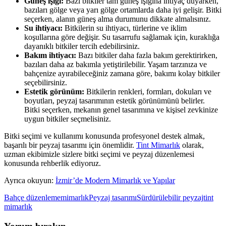
Güneş ışığı:
Bazı bitkiler tam güneş ışığına ihtiyaç duyarken,
bazıları gölge veya yarı gölge ortamlarda daha iyi gelişir. Bitki
seçerken, alanın güneş alma durumunu dikkate almalısınız.
Su ihtiyacı:
Bitkilerin su ihtiyacı, türlerine ve iklim
koşullarına göre değişir. Su tasarrufu sağlamak için, kuraklığa
dayanıklı bitkiler tercih edebilirsiniz.
Bakım ihtiyacı:
Bazı bitkiler daha fazla bakım gerektirirken,
bazıları daha az bakımla yetiştirilebilir. Yaşam tarzınıza ve
bahçenize ayırabileceğiniz zamana göre, bakımı kolay bitkiler
seçebilirsiniz.
Estetik görünüm:
Bitkilerin renkleri, formları, dokuları ve
boyutları, peyzaj tasarımının estetik görünümünü belirler.
Bitki seçerken, mekanın genel tasarımına ve kişisel zevkinize
uygun bitkiler seçmelisiniz.
Bitki seçimi ve kullanımı konusunda profesyonel destek almak,
başarılı bir peyzaj tasarımı için önemlidir.
Tint Mimarlık
olarak,
uzman ekibimizle sizlere bitki seçimi ve peyzaj düzenlemesi
konusunda rehberlik ediyoruz.
Ayrıca okuyun:
İzmir’de Modern Mimarlık ve Yapılar
Bahçe düzenleme
mimarlık
Peyzaj tasarımı
Sürdürülebilir peyzaj
tint
mimarlık