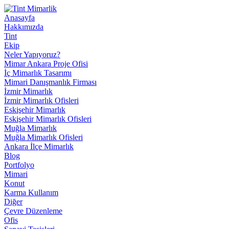
Anasayfa
Hakkımızda
Tint
Ekip
Neler Yapıyoruz?
Mimar Ankara Proje Ofisi
İç Mimarlık Tasarımı
Mimari Danışmanlık Firması
İzmir Mimarlık
İzmir Mimarlık Ofisleri
Eskişehir Mimarlık
Eskişehir Mimarlık Ofisleri
Muğla Mimarlık
Muğla Mimarlık Ofisleri
Ankara İlçe Mimarlık
Blog
Portfolyo
Mimari
Konut
Karma Kullanım
Diğer
Çevre Düzenleme
Ofis