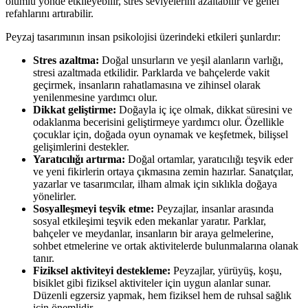
olumlu yönde etkileyebilir, stres seviyelerini azaltabilir ve genel
refahlarını artırabilir.
Peyzaj tasarımının insan psikolojisi üzerindeki etkileri şunlardır:
Stres azaltma:
Doğal unsurların ve yeşil alanların varlığı,
stresi azaltmada etkilidir. Parklarda ve bahçelerde vakit
geçirmek, insanların rahatlamasına ve zihinsel olarak
yenilenmesine yardımcı olur.
Dikkat geliştirme:
Doğayla iç içe olmak, dikkat süresini ve
odaklanma becerisini geliştirmeye yardımcı olur. Özellikle
çocuklar için, doğada oyun oynamak ve keşfetmek, bilişsel
gelişimlerini destekler.
Yaratıcılığı artırma:
Doğal ortamlar, yaratıcılığı teşvik eder
ve yeni fikirlerin ortaya çıkmasına zemin hazırlar. Sanatçılar,
yazarlar ve tasarımcılar, ilham almak için sıklıkla doğaya
yönelirler.
Sosyalleşmeyi teşvik etme:
Peyzajlar, insanlar arasında
sosyal etkileşimi teşvik eden mekanlar yaratır. Parklar,
bahçeler ve meydanlar, insanların bir araya gelmelerine,
sohbet etmelerine ve ortak aktivitelerde bulunmalarına olanak
tanır.
Fiziksel aktiviteyi destekleme:
Peyzajlar, yürüyüş, koşu,
bisiklet gibi fiziksel aktiviteler için uygun alanlar sunar.
Düzenli egzersiz yapmak, hem fiziksel hem de ruhsal sağlık
için önemlidir.