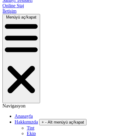
Sanayi Tesisleri
Online Staj
İletişim
Menüyü aç/kapat
Navigasyon
Anasayfa
Hakkımızda
+
-
Alt menüyü aç/kapat
Tint
Ekip