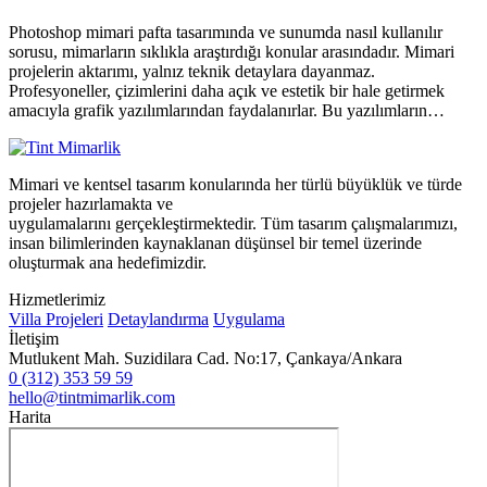
Photoshop mimari pafta tasarımında ve sunumda nasıl kullanılır
sorusu, mimarların sıklıkla araştırdığı konular arasındadır. Mimari
projelerin aktarımı, yalnız teknik detaylara dayanmaz.
Profesyoneller, çizimlerini daha açık ve estetik bir hale getirmek
amacıyla grafik yazılımlarından faydalanırlar. Bu yazılımların…
Mimari ve kentsel tasarım konularında her türlü büyüklük ve türde
projeler hazırlamakta ve
uygulamalarını gerçekleştirmektedir. Tüm tasarım çalışmalarımızı,
insan bilimlerinden kaynaklanan düşünsel bir temel üzerinde
oluşturmak ana hedefimizdir.
Hizmetlerimiz
Villa Projeleri
Detaylandırma
Uygulama
İletişim
Mutlukent Mah. Suzidilara Cad. No:17, Çankaya/Ankara
0 (312) 353 59 59
hello@tintmimarlik.com
Harita