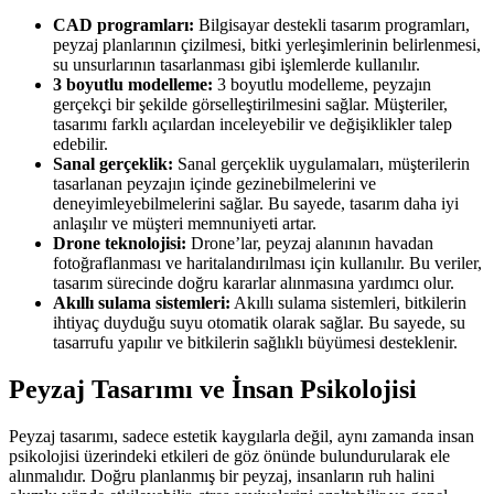
CAD programları:
Bilgisayar destekli tasarım programları,
peyzaj planlarının çizilmesi, bitki yerleşimlerinin belirlenmesi,
su unsurlarının tasarlanması gibi işlemlerde kullanılır.
3 boyutlu modelleme:
3 boyutlu modelleme, peyzajın
gerçekçi bir şekilde görselleştirilmesini sağlar. Müşteriler,
tasarımı farklı açılardan inceleyebilir ve değişiklikler talep
edebilir.
Sanal gerçeklik:
Sanal gerçeklik uygulamaları, müşterilerin
tasarlanan peyzajın içinde gezinebilmelerini ve
deneyimleyebilmelerini sağlar. Bu sayede, tasarım daha iyi
anlaşılır ve müşteri memnuniyeti artar.
Drone teknolojisi:
Drone’lar, peyzaj alanının havadan
fotoğraflanması ve haritalandırılması için kullanılır. Bu veriler,
tasarım sürecinde doğru kararlar alınmasına yardımcı olur.
Akıllı sulama sistemleri:
Akıllı sulama sistemleri, bitkilerin
ihtiyaç duyduğu suyu otomatik olarak sağlar. Bu sayede, su
tasarrufu yapılır ve bitkilerin sağlıklı büyümesi desteklenir.
Peyzaj Tasarımı ve İnsan Psikolojisi
Peyzaj tasarımı, sadece estetik kaygılarla değil, aynı zamanda insan
psikolojisi üzerindeki etkileri de göz önünde bulundurularak ele
alınmalıdır. Doğru planlanmış bir peyzaj, insanların ruh halini