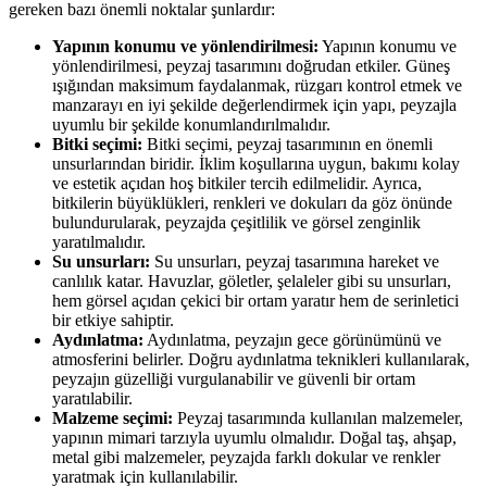
gereken bazı önemli noktalar şunlardır:
Yapının konumu ve yönlendirilmesi:
Yapının konumu ve
yönlendirilmesi, peyzaj tasarımını doğrudan etkiler. Güneş
ışığından maksimum faydalanmak, rüzgarı kontrol etmek ve
manzarayı en iyi şekilde değerlendirmek için yapı, peyzajla
uyumlu bir şekilde konumlandırılmalıdır.
Bitki seçimi:
Bitki seçimi, peyzaj tasarımının en önemli
unsurlarından biridir. İklim koşullarına uygun, bakımı kolay
ve estetik açıdan hoş bitkiler tercih edilmelidir. Ayrıca,
bitkilerin büyüklükleri, renkleri ve dokuları da göz önünde
bulundurularak, peyzajda çeşitlilik ve görsel zenginlik
yaratılmalıdır.
Su unsurları:
Su unsurları, peyzaj tasarımına hareket ve
canlılık katar. Havuzlar, göletler, şelaleler gibi su unsurları,
hem görsel açıdan çekici bir ortam yaratır hem de serinletici
bir etkiye sahiptir.
Aydınlatma:
Aydınlatma, peyzajın gece görünümünü ve
atmosferini belirler. Doğru aydınlatma teknikleri kullanılarak,
peyzajın güzelliği vurgulanabilir ve güvenli bir ortam
yaratılabilir.
Malzeme seçimi:
Peyzaj tasarımında kullanılan malzemeler,
yapının mimari tarzıyla uyumlu olmalıdır. Doğal taş, ahşap,
metal gibi malzemeler, peyzajda farklı dokular ve renkler
yaratmak için kullanılabilir.