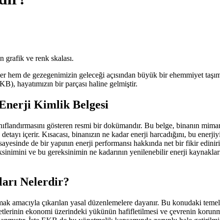
er hem de gezegenimizin geleceği açısından büyük bir ehemmiyet taşımak
KB), hayatımızın bir parçası haline gelmiştir.
Enerji Kimlik Belgesi
 sınıflandırmasını gösteren resmi bir dokümandır. Bu belge, binanın mima
etayı içerir. Kısacası, binanızın ne kadar enerji harcadığını, bu enerjiy
 sayesinde de bir yapının enerji performansı hakkında net bir fikir edin
ereksinimini ve bu gereksinimin ne kadarının yenilenebilir enerji kaynaklar
arı Nelerdir?
mak amacıyla çıkarılan yasal düzenlemelere dayanır. Bu konudaki temel y
etlerinin ekonomi üzerindeki yükünün hafifletilmesi ve çevrenin korunması