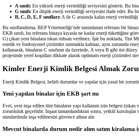
A sınıfı:
En yüksek enerji verimliliği seviyesini gösterir. Bu bina
G sınıfı:
En düşük enerji verimliliği seviyesini ifade eder. Bu bin
B, C, D, E, F sınıfları:
A ile G arasında kalan enerji verimliliği
Bu sınıflandırma, BEP Yönetmeliği’nde tanımlanan referans bir binaya g
EKB sınıfı, bu referans binaya kıyasla ne kadar enerji tükettiğine göre
G) çıkan yeni binalara iskan ruhsatı verilmez. İşte bu noktada, Tint M
estetik ve fonksiyonel çözümler sunmakla kalmaz, aynı zamanda enerji 
kullanarak, binaların C sınıfının da üzerinde, A veya B gibi üst düzey
projesinde yerel koşulları dikkate alarak optimum enerji çözümleri üret
Kimler Enerji Kimlik Belgesi Almak Zoru
Enerji Kimlik Belgesi, belirli durumlar ve yapılar için yasal bir zoru
Yeni yapılan binalar için EKB şart mı
Evet, yeni inşa edilen tüm binaların yapı kullanım izin belgesi (iskan 
zorunluluk geçerlidir. İnşaat tamamlandıktan sonra, yetkili kuruluşlar 
standardında inşa edilmesini güvence altına alır.
Mevcut binalarda durum nedir alım satım kiralama iş