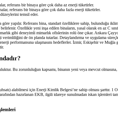
lar, referans bir binaya göre çok daha az enerji tüketirler.
alar, referans bir binaya göre çok daha fazla enerji tüketirler.
 düzeylerini temsil eder.
öre yapılır. Referans bina, standart özelliklere sahip, bulunduğu iklim
 belirlenir. Özellikle yeni inşa edilen binaların, yasal olarak en az C s
imarlık gibi deneyimli mimarlık ofislerinin rolü öne çıkar. Ankara Çayyo
verimliliğini de ön planda tutarlar. Detaylandırma ve uygulama süreçler
 enerji performansına ulaşmasını hedeflerler. İzmir, Eskişehir ve Muğla g
ir.
ndadır?
nluluktur. Bu zorunluluğun kapsamı, binanın yeni veya mevcut olmasına, k
ruhsatı) alabilmesi için Enerji Kimlik Belgesi’ne sahip olması şarttır. 1
tarafından hazırlanan EKB, ilgili idareye sunulmadan iskan işlemleri tama
lemleri