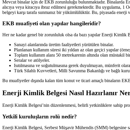
Mevcut binalar için de EKB zorunluluğu bulunmaktadır. Binalarda Ener
alıcıya veya kiracıya ibraz edilmesi gerekmektedir. Bu uygulama, 1 Oc
belgeyi karşı tarafa sunmanız bir yükümlülüktür. Bu, piyasada enerji ve
EKB muafiyeti olan yapılar hangileridir?
Her ne kadar genel bir zorunluluk olsa da bazı yapılar Enerji Kimlik 
Sanayi alanlarında üretim faaliyetleri yürütülen binalar.
Planlanan kullanım süresi iki yıldan az olan geçici yapılar (örneğ
Toplam kullanım alanı 50 metrekarenin altında olan müstakil bin
Seralar ve atölyeler.
Isıtılmasına ve soğutulmasına gerek duyulmayan, münferit olarak 
Türk Silahlı Kuvvetleri, Milli Savunma Bakanlığı ve bağlı kuruluş
Bu muafiyetler dışında kalan tüm konut ve ticari amaçlı binaların EK
Enerji Kimlik Belgesi Nasıl Hazırlanır Ne
Enerji Kimlik Belgesi’nin düzenlenmesi, belirli yetkinliklere sahip prof
Yetkili kuruluşların rolü nedir?
Enerji Kimlik Belgesi, Serbest Müşavir Mühendis (SMM) belgesine sahi