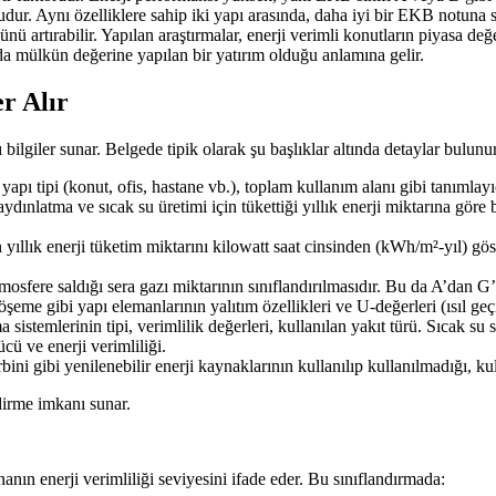
udur. Aynı özelliklere sahip iki yapı arasında, daha iyi bir EKB notuna sa
nü artırabilir. Yapılan araştırmalar, enerji verimli konutların piyasa değ
da mülkün değerine yapılan bir yatırım olduğu anlamına gelir.
r Alır
 bilgiler sunar. Belgede tipik olarak şu başlıklar altında detaylar bulunur
 yapı tipi (konut, ofis, hastane vb.), toplam kullanım alanı gibi tanımlayıc
ınlatma ve sıcak su üretimi için tükettiği yıllık enerji miktarına göre be
ıllık enerji tüketim miktarını kilowatt saat cinsinden (kWh/m²-yıl) gös
osfere saldığı sera gazı miktarının sınıflandırılmasıdır. Bu da A’dan G’y
öşeme gibi yapı elemanlarının yalıtım özellikleri ve U-değerleri (ısıl geçi
istemlerinin tipi, verimlilik değerleri, kullanılan yakıt türü. Sıcak su si
ü ve enerji verimliliği.
ni gibi yenilenebilir enerji kaynaklarının kullanılıp kullanılmadığı, kull
dirme imkanı sunar.
nın enerji verimliliği seviyesini ifade eder. Bu sınıflandırmada: