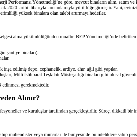
ji Performansı Yönetmeliği’ne göre, mevcut binaların alım, satım ve k
ak 2020 tarihi itibarıyla tam anlamıyla yürürlüğe girmiştir. Yani, evin
rimliliği yüksek binalara olan talebi artırmayı hedefler.
Belgesi alma yükümlülüğünden muaftır. BEP Yönetmeliği’nde belirtilen bu
in şantiye binaları).
alar.
inşa edilmiş depo, cephanelik, ardiye, ahır, ağıl gibi yapılar.
ları, Milli İstihbarat Teşkilatı Müsteşarlığı binaları gibi ulusal güvenl
B edinmesi gerekmektedir.
reden Alınır?
esyoneller ve kuruluşlar tarafından gerçekleştirilir. Süreç, dikkatli bir 
p mühendisler veya mimarlar ile bünyesinde bu niteliklere sahip person