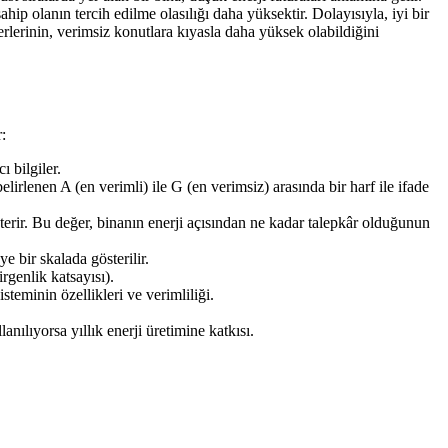
hip olanın tercih edilme olasılığı daha yüksektir. Dolayısıyla, iyi bir
erlerinin, verimsiz konutlara kıyasla daha yüksek olabildiğini
:
ı bilgiler.
lirlenen A (en verimli) ile G (en verimsiz) arasında bir harf ile ifade
terir. Bu değer, binanın enerji açısından ne kadar talepkâr olduğunun
e bir skalada gösterilir.
rgenlik katsayısı).
steminin özellikleri ve verimliliği.
anılıyorsa yıllık enerji üretimine katkısı.