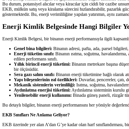
Bu durum, potansiyel alıcılar veya kiracılar için ciddi bir cazibe unsur
EKB, mülkün satış veya kiralama sürecini hızlandırabilir, pazarlık gücü
göstermektedir. Bu, enerji verimliliğine yapılan yatırımın, aynı zaman
Enerji Kimlik Belgesinde Hangi Bilgiler Ye
Enerji Kimlik Belgesi, bir binanın enerji performansıyla ilgili kapsamlı
Genel bina bilgileri:
Binanın adresi, pafta, ada, parsel bilgileri,
Enerji tüketim sınıfı:
Binanın ısıtma, soğutma, havalandırma, ayd
edilen performans sınıfı.
Yıllık birincil enerji tüketimi:
Binanın metrekare başına düşen y
bir ölçüsüdür.
Sera gazı salım sınıfı:
Binanın enerji tüketimine bağlı olarak atm
Yapı bileşenlerinin ısıl özellikleri:
Duvarlar, pencereler, çatı, d
Mekanik sistemlerin verimliliği:
Isıtma, soğutma, havalandırma s
Aydınlatma enerjisi tüketimi:
Aydınlatma sisteminin kurulu güc
Yenilenebilir enerji kullanımı:
Binada güneş paneli, rüzgâr türbi
Bu detaylı bilgiler, binanın enerji performansını her yönüyle değerlen
EKB Sınıfları Ne Anlama Geliyor?
EKB üzerinde yer alan A’dan G’ye kadar olan harf sınıflandırması, bina