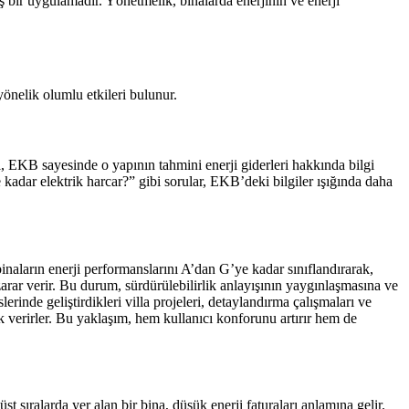
bir uygulamadır. Yönetmelik, binalarda enerjinin ve enerji
önelik olumlu etkileri bulunur.
i, EKB sayesinde o yapının tahmini enerji giderleri hakkında bilgi
kadar elektrik harcar?” gibi sorular, EKB’deki bilgiler ışığında daha
naların enerji performanslarını A’dan G’ye kadar sınıflandırarak,
z zarar verir. Bu durum, sürdürülebilirlik anlayışının yaygınlaşmasına ve
rinde geliştirdikleri villa projeleri, detaylandırma çalışmaları ve
lik verirler. Bu yaklaşım, hem kullanıcı konforunu artırır hem de
 sıralarda yer alan bir bina, düşük enerji faturaları anlamına gelir.