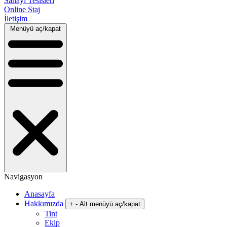
Sanayi Tesisleri
Online Staj
İletişim
Menüyü aç/kapat
Navigasyon
Anasayfa
Hakkımızda
+
-
Alt menüyü aç/kapat
Tint
Ekip