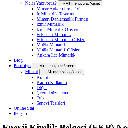
Neler Yapıyoruz?
+
-
Alt menüyü aç/kapat
Mimar Ankara Proje Ofisi
İç Mimarlık Tasarımı
Mimari Danışmanlık Firması
İzmir Mimarlık
İzmir Mimarlık Ofisleri
Eskişehir Mimarlık
Eskişehir Mimarlık Ofisleri
Muğla Mimarlık
Muğla Mimarlık Ofisleri
Ankara İlçe Mimarlık
Blog
Portfolyo
+
-
Alt menüyü aç/kapat
Mimari
+
-
Alt menüyü aç/kapat
Konut
Karma Kullanım
Diğer
Çevre Düzenleme
Ofis
Sanayi Tesisleri
Online Staj
İletişim
Enerji Kimlik Belgesi (EKB) Ne