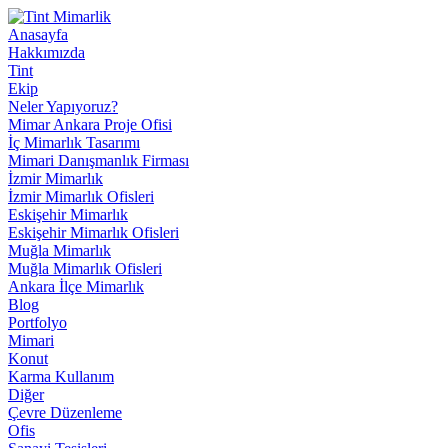
Anasayfa
Hakkımızda
Tint
Ekip
Neler Yapıyoruz?
Mimar Ankara Proje Ofisi
İç Mimarlık Tasarımı
Mimari Danışmanlık Firması
İzmir Mimarlık
İzmir Mimarlık Ofisleri
Eskişehir Mimarlık
Eskişehir Mimarlık Ofisleri
Muğla Mimarlık
Muğla Mimarlık Ofisleri
Ankara İlçe Mimarlık
Blog
Portfolyo
Mimari
Konut
Karma Kullanım
Diğer
Çevre Düzenleme
Ofis