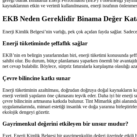
gereği olarak Binalarda Enerji Performansı (BEP) Yönetmeliği yayımla
kaynaklarının etkin ve verimli kullanılmasını, enerji israfının önlenm
EKB Neden Gereklidir Binama Değer Kat
Enerji Kimlik Belgesi’nin varlığı, pek çok açıdan fayda sağlar. Sadec
Enerji tüketiminde şeffaflık sağlar
EKB’nin en belirgin yararlarından biri, enerji tüketimi konusunda şeff
sahibi olur. Bu durum, bütçe planlaması yaparken önemli bir avantajdır
net cevap bulabilir. Böylece, sürpriz faturalarla karşılaşma olasılığı azalı
Çevre bilincine katkı sunar
Enerji tüketiminin azaltılması, doğrudan doğruya doğal kaynakların ko
enerji verimli yapıların öne çıkmasını teşvik eder. Daha iyi bir enerji 
çevre bilincinin artmasına katkıda bulunur. Tint Mimarlık gibi alanında
uygulamalarında, mimari estetiği insanlık ve doğa yararına birleştirirle
ekolojik dengeyi gözetir.
Gayrimenkul değerini etkileyen bir unsur mudur?
Evet, Enerji Kimlik Belgesi bir gayrimenkulün değeri üzerinde etkili bi