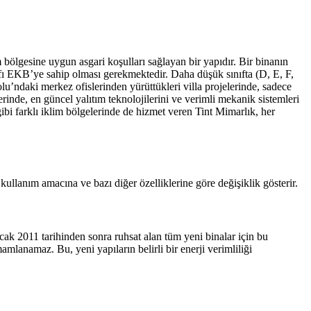
 bölgesine uygun asgari koşulları sağlayan bir yapıdır. Bir binanın
ınıfı EKB’ye sahip olması gerekmektedir. Daha düşük sınıfta (D, E, F,
lu’ndaki merkez ofislerinden yürüttükleri villa projelerinde, sadece
inde, en güncel yalıtım teknolojilerini ve verimli mekanik sistemleri
ibi farklı iklim bölgelerinde de hizmet veren Tint Mimarlık, her
ullanım amacına ve bazı diğer özelliklerine göre değişiklik gösterir.
 Ocak 2011 tarihinden sonra ruhsat alan tüm yeni binalar için bu
mlanamaz. Bu, yeni yapıların belirli bir enerji verimliliği