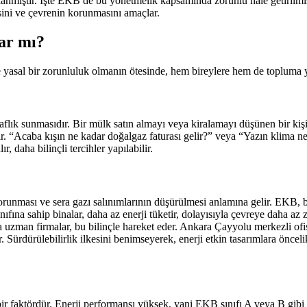
nmıştır. İşte EKB de bu yönetmelik kapsamında zorunlu hale getirilmiş 
esini ve çevrenin korunmasını amaçlar.
ar mı?
e yasal bir zorunluluk olmanın ötesinde, hem bireylere hem de topluma y
aflık sunmasıdır. Bir mülk satın almayı veya kiralamayı düşünen bir kiş
. “Acaba kışın ne kadar doğalgaz faturası gelir?” veya “Yazın klima ne 
r, daha bilinçli tercihler yapılabilir.
runması ve sera gazı salınımlarının düşürülmesi anlamına gelir. EKB, bi
sınıfına sahip binalar, daha az enerji tüketir, dolayısıyla çevreye daha a
 uzman firmalar, bu bilinçle hareket eder. Ankara Çayyolu merkezli ofisle
r. Sürdürülebilirlik ilkesini benimseyerek, enerji etkin tasarımlara önce
r faktördür. Enerji performansı yüksek, yani EKB sınıfı A veya B gibi üst