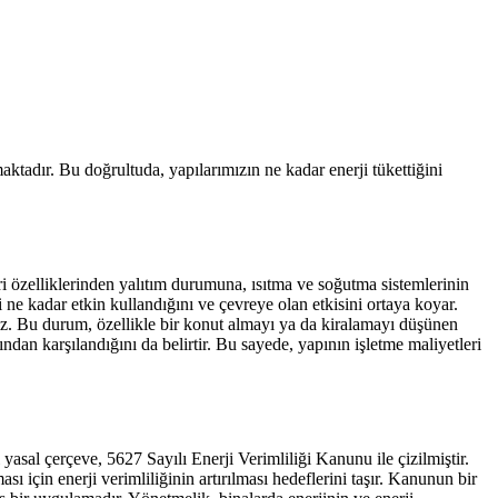
tadır. Bu doğrultuda, yapılarımızın ne kadar enerji tükettiğini
ri özelliklerinden yalıtım durumuna, ısıtma ve soğutma sistemlerinin
i ne kadar etkin kullandığını ve çevreye olan etkisini ortaya koyar.
iriz. Bu durum, özellikle bir konut almayı ya da kiralamayı düşünen
ından karşılandığını da belirtir. Bu sayede, yapının işletme maliyetleri
asal çerçeve, 5627 Sayılı Enerji Verimliliği Kanunu ile çizilmiştir.
 için enerji verimliliğinin artırılması hedeflerini taşır. Kanunun bir