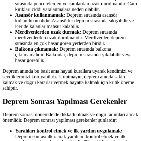
sırasında pencerelerden ve camlardan uzak durulmalıdır. Cam
kırıkları ciddi yaralanmalara neden olabilir.
Asansör kullanmamak:
Deprem sırasında asansör
kullanılmamalıdır. Asansörler deprem sırasında sıkışabilir ve
içeride kalanlar mahsur kalabilir.
Merdivenlerden uzak durmak:
Deprem sırasında
merdivenlerden uzak durulmalıdır. Merdivenler, deprem
sırasında en çok hasar gören yerlerden biridir.
Balkona çıkmamak:
Deprem sırasında balkona
çıkılmamalıdır. Balkonlar, deprem sırasında yıkılabilir veya
hasar görebilir.
Deprem anında bu basit ama hayati kurallara uyarak kendimizi ve
sevdiklerimizi koruyabiliriz. Unutmayın, deprem anında sakin
kalmak ve doğru kararlar vermek hayatta kalmak için kritik öneme
sahiptir.
Deprem Sonrası Yapılması Gerekenler
Deprem sonrası dönemde de dikkatli olmak ve doğru adımları atmak
önemlidir. Deprem sonrası yapılması gerekenler şunlardır:
Yaralıları kontrol etmek ve ilk yardım uygulamak:
Deprem sonrası ilk olarak yaralıları kontrol etmek ve ilk