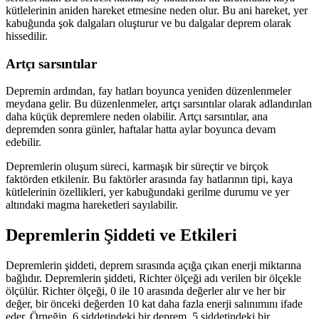
kütlelerinin aniden hareket etmesine neden olur. Bu ani hareket, yer
kabuğunda şok dalgaları oluşturur ve bu dalgalar deprem olarak
hissedilir.
Artçı sarsıntılar
Depremin ardından, fay hatları boyunca yeniden düzenlenmeler
meydana gelir. Bu düzenlenmeler, artçı sarsıntılar olarak adlandırılan
daha küçük depremlere neden olabilir. Artçı sarsıntılar, ana
depremden sonra günler, haftalar hatta aylar boyunca devam
edebilir.
Depremlerin oluşum süreci, karmaşık bir süreçtir ve birçok
faktörden etkilenir. Bu faktörler arasında fay hatlarının tipi, kaya
kütlelerinin özellikleri, yer kabuğundaki gerilme durumu ve yer
altındaki magma hareketleri sayılabilir.
Depremlerin Şiddeti ve Etkileri
Depremlerin şiddeti, deprem sırasında açığa çıkan enerji miktarına
bağlıdır. Depremlerin şiddeti, Richter ölçeği adı verilen bir ölçekle
ölçülür. Richter ölçeği, 0 ile 10 arasında değerler alır ve her bir
değer, bir önceki değerden 10 kat daha fazla enerji salınımını ifade
eder. Örneğin, 6 şiddetindeki bir deprem, 5 şiddetindeki bir