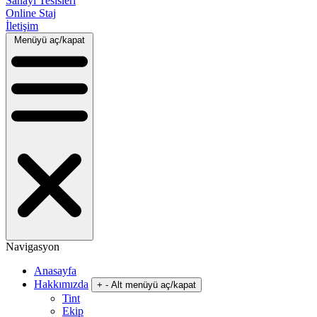
Sanayi Tesisleri
Online Staj
İletişim
Menüyü aç/kapat
Navigasyon
Anasayfa
Hakkımızda
+
-
Alt menüyü aç/kapat
Tint
Ekip