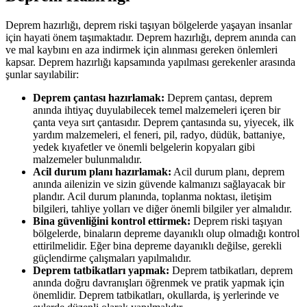
Deprem hazırlığı, deprem riski taşıyan bölgelerde yaşayan insanlar
için hayati önem taşımaktadır. Deprem hazırlığı, deprem anında can
ve mal kaybını en aza indirmek için alınması gereken önlemleri
kapsar. Deprem hazırlığı kapsamında yapılması gerekenler arasında
şunlar sayılabilir:
Deprem çantası hazırlamak:
Deprem çantası, deprem
anında ihtiyaç duyulabilecek temel malzemeleri içeren bir
çanta veya sırt çantasıdır. Deprem çantasında su, yiyecek, ilk
yardım malzemeleri, el feneri, pil, radyo, düdük, battaniye,
yedek kıyafetler ve önemli belgelerin kopyaları gibi
malzemeler bulunmalıdır.
Acil durum planı hazırlamak:
Acil durum planı, deprem
anında ailenizin ve sizin güvende kalmanızı sağlayacak bir
plandır. Acil durum planında, toplanma noktası, iletişim
bilgileri, tahliye yolları ve diğer önemli bilgiler yer almalıdır.
Bina güvenliğini kontrol ettirmek:
Deprem riski taşıyan
bölgelerde, binaların depreme dayanıklı olup olmadığı kontrol
ettirilmelidir. Eğer bina depreme dayanıklı değilse, gerekli
güçlendirme çalışmaları yapılmalıdır.
Deprem tatbikatları yapmak:
Deprem tatbikatları, deprem
anında doğru davranışları öğrenmek ve pratik yapmak için
önemlidir. Deprem tatbikatları, okullarda, iş yerlerinde ve