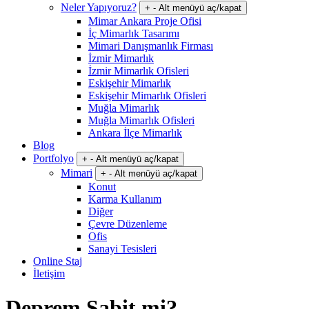
Neler Yapıyoruz?
+
-
Alt menüyü aç/kapat
Mimar Ankara Proje Ofisi
İç Mimarlık Tasarımı
Mimari Danışmanlık Firması
İzmir Mimarlık
İzmir Mimarlık Ofisleri
Eskişehir Mimarlık
Eskişehir Mimarlık Ofisleri
Muğla Mimarlık
Muğla Mimarlık Ofisleri
Ankara İlçe Mimarlık
Blog
Portfolyo
+
-
Alt menüyü aç/kapat
Mimari
+
-
Alt menüyü aç/kapat
Konut
Karma Kullanım
Diğer
Çevre Düzenleme
Ofis
Sanayi Tesisleri
Online Staj
İletişim
Deprem Sabit mi?