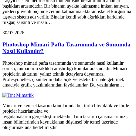
Taşıyıcı sistem nedir sorusu mühendislik literatürünün anahtar
başlıkları arasındadır. Bir binanın ayakta kalmasına imkan tanıyan,
yükleri güvenli biçimde zemin katmanına aktaran iskelet kurgusuna
taşıyıcı sistem adı verilir. Binalar kendi sabit ağırlıkları haricinde
rüzgar, sarsıntı ve insan…
30/07 2026
Photoshop Mimari Pafta Tasarımında ve Sunumda
Nasıl Kullanılır?
Photoshop mimari pafta tasarımında ve sunumda nasıl kullanılır
sorusu, mimarların sıklıkla araştırdığı konular arasındadır. Mimari
projelerin aktarımı, yalnız teknik detaylara dayanmaz.
Profesyoneller, çizimlerini daha açık ve estetik bir hale getirmek
amacıyla grafik yazılımlarından faydalanırlar. Bu yazılımların…
Mimari ve kentsel tasarım konularında her türlü büyüklük ve türde
projeler hazırlamakta ve
uygulamalarını gerçekleştirmektedir. Tüm tasarım çalışmalarımızı,
insan bilimlerinden kaynaklanan düşünsel bir temel üzerinde
oluşturmak ana hedefimizdir.