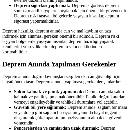
evlerde düzenli olarak yapılmalıdır.
Deprem sigortası yaptırmak:
Deprem sigortası, deprem
sonrası maddi kayıpları karşılamak için önemli bir güvencedir.
Deprem riski taşıyan bölgelerde yaşayan insanlar, deprem
sigortası yaptırmalıdırlar.
Deprem hazırlığı, deprem anında can ve mal kaybını en aza
indirmek için alınması gereken önemli bir adımdır. Deprem riski
taşıyan bölgelerde yaşayan insanlar, deprem hazırlığı yaparak
kendilerini ve sevdiklerini depremin yıkıcı etkilerinden
koruyabilirler.
Deprem Anında Yapılması Gerekenler
Deprem anında doğru davranışları sergilemek, can güvenliği için
hayati önem taşır. Deprem anında yapılması gerekenler şunlardır:
Sakin kalmak ve panik yapmamak:
Deprem anında sakin
kalmak ve panik yapmamak önemlidir. Panik, doğru kararlar
vermeyi engelleyebilir ve tehlikeli durumlara yol açabilir.
Güvenli bir yere sığınmak:
Deprem anında, sağlam bir masa
veya dolap gibi sağlam bir eşyanın yanında hayat üçgeni
oluşturarak çök-kapan-tutun pozisyonunu almak en güvenli
yöntemdir.
Pencerelerden ve camlardan uzak durmak:
Deprem