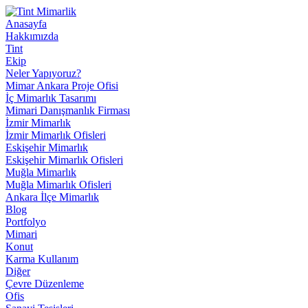
Anasayfa
Hakkımızda
Tint
Ekip
Neler Yapıyoruz?
Mimar Ankara Proje Ofisi
İç Mimarlık Tasarımı
Mimari Danışmanlık Firması
İzmir Mimarlık
İzmir Mimarlık Ofisleri
Eskişehir Mimarlık
Eskişehir Mimarlık Ofisleri
Muğla Mimarlık
Muğla Mimarlık Ofisleri
Ankara İlçe Mimarlık
Blog
Portfolyo
Mimari
Konut
Karma Kullanım
Diğer
Çevre Düzenleme
Ofis