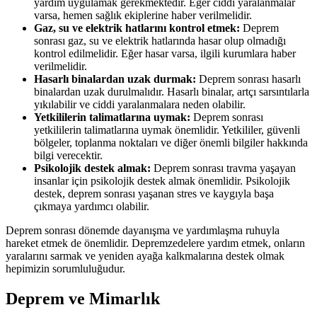
yardım uygulamak gerekmektedir. Eğer ciddi yaralanmalar
varsa, hemen sağlık ekiplerine haber verilmelidir.
Gaz, su ve elektrik hatlarını kontrol etmek:
Deprem
sonrası gaz, su ve elektrik hatlarında hasar olup olmadığı
kontrol edilmelidir. Eğer hasar varsa, ilgili kurumlara haber
verilmelidir.
Hasarlı binalardan uzak durmak:
Deprem sonrası hasarlı
binalardan uzak durulmalıdır. Hasarlı binalar, artçı sarsıntılarla
yıkılabilir ve ciddi yaralanmalara neden olabilir.
Yetkililerin talimatlarına uymak:
Deprem sonrası
yetkililerin talimatlarına uymak önemlidir. Yetkililer, güvenli
bölgeler, toplanma noktaları ve diğer önemli bilgiler hakkında
bilgi verecektir.
Psikolojik destek almak:
Deprem sonrası travma yaşayan
insanlar için psikolojik destek almak önemlidir. Psikolojik
destek, deprem sonrası yaşanan stres ve kaygıyla başa
çıkmaya yardımcı olabilir.
Deprem sonrası dönemde dayanışma ve yardımlaşma ruhuyla
hareket etmek de önemlidir. Depremzedelere yardım etmek, onların
yaralarını sarmak ve yeniden ayağa kalkmalarına destek olmak
hepimizin sorumluluğudur.
Deprem ve Mimarlık