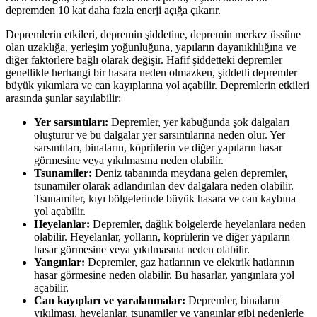
depremden 10 kat daha fazla enerji açığa çıkarır.
Depremlerin etkileri, depremin şiddetine, depremin merkez üssüne
olan uzaklığa, yerleşim yoğunluğuna, yapıların dayanıklılığına ve
diğer faktörlere bağlı olarak değişir. Hafif şiddetteki depremler
genellikle herhangi bir hasara neden olmazken, şiddetli depremler
büyük yıkımlara ve can kayıplarına yol açabilir. Depremlerin etkileri
arasında şunlar sayılabilir:
Yer sarsıntıları:
Depremler, yer kabuğunda şok dalgaları
oluşturur ve bu dalgalar yer sarsıntılarına neden olur. Yer
sarsıntıları, binaların, köprülerin ve diğer yapıların hasar
görmesine veya yıkılmasına neden olabilir.
Tsunamiler:
Deniz tabanında meydana gelen depremler,
tsunamiler olarak adlandırılan dev dalgalara neden olabilir.
Tsunamiler, kıyı bölgelerinde büyük hasara ve can kaybına
yol açabilir.
Heyelanlar:
Depremler, dağlık bölgelerde heyelanlara neden
olabilir. Heyelanlar, yolların, köprülerin ve diğer yapıların
hasar görmesine veya yıkılmasına neden olabilir.
Yangınlar:
Depremler, gaz hatlarının ve elektrik hatlarının
hasar görmesine neden olabilir. Bu hasarlar, yangınlara yol
açabilir.
Can kayıpları ve yaralanmalar:
Depremler, binaların
yıkılması, heyelanlar, tsunamiler ve yangınlar gibi nedenlerle