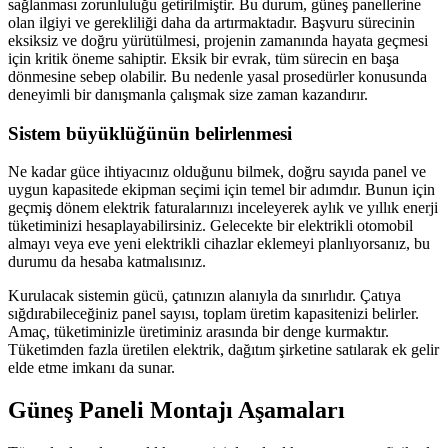
sağlanması zorunluluğu getirilmiştir. Bu durum, güneş panellerine
olan ilgiyi ve gerekliliği daha da artırmaktadır. Başvuru sürecinin
eksiksiz ve doğru yürütülmesi, projenin zamanında hayata geçmesi
için kritik öneme sahiptir. Eksik bir evrak, tüm sürecin en başa
dönmesine sebep olabilir. Bu nedenle yasal prosedürler konusunda
deneyimli bir danışmanla çalışmak size zaman kazandırır.
Sistem büyüklüğünün belirlenmesi
Ne kadar güce ihtiyacınız olduğunu bilmek, doğru sayıda panel ve
uygun kapasitede ekipman seçimi için temel bir adımdır. Bunun için
geçmiş dönem elektrik faturalarınızı inceleyerek aylık ve yıllık enerji
tüketiminizi hesaplayabilirsiniz. Gelecekte bir elektrikli otomobil
almayı veya eve yeni elektrikli cihazlar eklemeyi planlıyorsanız, bu
durumu da hesaba katmalısınız.
Kurulacak sistemin gücü, çatınızın alanıyla da sınırlıdır. Çatıya
sığdırabileceğiniz panel sayısı, toplam üretim kapasitenizi belirler.
Amaç, tüketiminizle üretiminiz arasında bir denge kurmaktır.
Tüketimden fazla üretilen elektrik, dağıtım şirketine satılarak ek gelir
elde etme imkanı da sunar.
Güneş Paneli Montajı Aşamaları