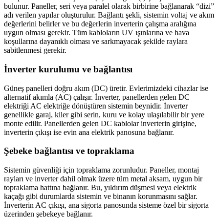
bulunur. Paneller, seri veya paralel olarak birbirine bağlanarak “dizi”
adı verilen yapılar oluşturulur. Bağlantı şekli, sistemin voltaj ve akım
değerlerini belirler ve bu değerlerin inverterin çalışma aralığına
uygun olması gerekir. Tüm kabloların UV ışınlarına ve hava
koşullarına dayanıklı olması ve sarkmayacak şekilde raylara
sabitlenmesi gerekir.
İnverter kurulumu ve bağlantısı
Güneş panelleri doğru akım (DC) üretir. Evlerimizdeki cihazlar ise
alternatif akımla (AC) çalışır. İnverter, panellerden gelen DC
elektriği AC elektriğe dönüştüren sistemin beynidir. İnverter
genellikle garaj, kiler gibi serin, kuru ve kolay ulaşılabilir bir yere
monte edilir. Panellerden gelen DC kablolar inverterin girişine,
inverterin çıkışı ise evin ana elektrik panosuna bağlanır.
Şebeke bağlantısı ve topraklama
Sistemin güvenliği için topraklama zorunludur. Paneller, montaj
rayları ve inverter dahil olmak üzere tüm metal aksam, uygun bir
topraklama hattına bağlanır. Bu, yıldırım düşmesi veya elektrik
kaçağı gibi durumlarda sistemin ve binanın korunmasını sağlar.
İnverterin AC çıkışı, ana sigorta panosunda sisteme özel bir sigorta
üzerinden şebekeye bağlanır.