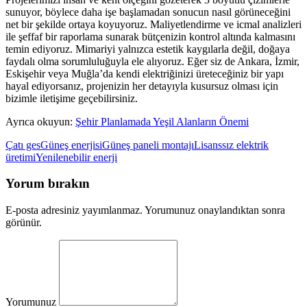
sunuyor, böylece daha işe başlamadan sonucun nasıl görüneceğini
net bir şekilde ortaya koyuyoruz. Maliyetlendirme ve icmal analizleri
ile şeffaf bir raporlama sunarak bütçenizin kontrol altında kalmasını
temin ediyoruz. Mimariyi yalnızca estetik kaygılarla değil, doğaya
faydalı olma sorumluluğuyla ele alıyoruz. Eğer siz de Ankara, İzmir,
Eskişehir veya Muğla’da kendi elektriğinizi üreteceğiniz bir yapı
hayal ediyorsanız, projenizin her detayıyla kusursuz olması için
bizimle iletişime geçebilirsiniz.
Ayrıca okuyun:
Şehir Planlamada Yeşil Alanların Önemi
Çatı ges
Güneş enerjisi
Güneş paneli montajı
Lisanssız elektrik
üretimi
Yenilenebilir enerji
Yorum bırakın
E-posta adresiniz yayımlanmaz. Yorumunuz onaylandıktan sonra
görünür.
Yorumunuz