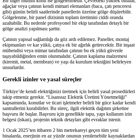
Bir diğer mühim konu ise gölgelenmedir. Çevredeki yüksek binalar,
ağaçlar veya çatının kendi mimari elemanları (baca, çatı penceresi
gibi) günün belirli saatlerinde panellerin üzerine gölge düşürebilir.
Gölgelenme, bir panel dizisinin toplam üretimini ciddi oranda
azaltabilir. Bu nedenle profesyonel bir ekip tarafından detaylı bir
gölge analizi yapılması şarttır.
Çatının yapısal sağlamlığı da göz ardı edilemez. Paneller, montaj
ekipmanları ve kar yükü, çatıya ek bir ağırlık getirecektir. Bir inşaat
mühendisi veya mimar tarafından çatının bu ek yükü güvenle
taşıyabildiğinden emin olunmalıdır. Çatının kaplama malzemesi
(kiremit, metal, membran) ve yaşı da kurulum tekniğini belirleyen
unsurlardır.
Gerekli izinler ve yasal süreçler
Türkiye’de kendi elektriğinizi üretmek için belirli yasal prosedürleri
takip etmeniz gerekir. “Lisanssız Elektrik Üretimi Yönetmeliği”
kapsamında, konutlar ve ticari işletmeler belirli bir güce kadar kendi
santrallerini kurabilirler. Bu süreç, ilgili elektrik dağıtım şirketine
başvuru ile başlar. Başvuru için genellikle tapu, yapı kullanım izin
belgesi (iskan), projenin teknik detayları gibi evraklar istenir.
1 Ocak 2025’ten itibaren 2 bin metrekareyi geçen tüm yeni
binalarda, enerjinin en az yüzde onunun yenilenebilir kaynaklardan