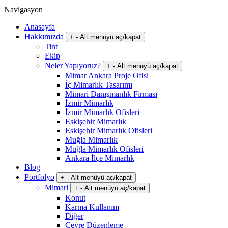
Navigasyon
Anasayfa
Hakkımızda
+
-
Alt menüyü aç/kapat
Tint
Ekip
Neler Yapıyoruz?
+
-
Alt menüyü aç/kapat
Mimar Ankara Proje Ofisi
İç Mimarlık Tasarımı
Mimari Danışmanlık Firması
İzmir Mimarlık
İzmir Mimarlık Ofisleri
Eskişehir Mimarlık
Eskişehir Mimarlık Ofisleri
Muğla Mimarlık
Muğla Mimarlık Ofisleri
Ankara İlçe Mimarlık
Blog
Portfolyo
+
-
Alt menüyü aç/kapat
Mimari
+
-
Alt menüyü aç/kapat
Konut
Karma Kullanım
Diğer
Çevre Düzenleme