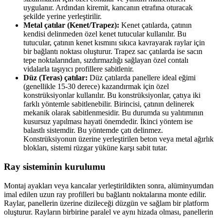
uygulanır. Ardından kiremit, kancanın etrafına oturacak
şekilde yerine yerleştirilir.
Metal çatılar (Kenet/Trapez):
Kenet çatılarda, çatının
kendisi delinmeden özel kenet tutucular kullanılır. Bu
tutucular, çatının kenet kısmını sıkıca kavrayarak raylar için
bir bağlantı noktası oluşturur. Trapez sac çatılarda ise sacın
tepe noktalarından, sızdırmazlığı sağlayan özel contalı
vidalarla taşıyıcı profillere sabitlenir.
Düz (Teras) çatılar:
Düz çatılarda panellere ideal eğimi
(genellikle 15-30 derece) kazandırmak için özel
konstrüksiyonlar kullanılır. Bu konstrüksiyonlar, çatıya iki
farklı yöntemle sabitlenebilir. Birincisi, çatının delinerek
mekanik olarak sabitlenmesidir. Bu durumda su yalıtımının
kusursuz yapılması hayati önemdedir. İkinci yöntem ise
balastlı sistemdir. Bu yöntemde çatı delinmez.
Konstrüksiyonun üzerine yerleştirilen beton veya metal ağırlık
blokları, sistemi rüzgar yüküne karşı sabit tutar.
Ray sisteminin kurulumu
Montaj ayakları veya kancalar yerleştirildikten sonra, alüminyumdan
imal edilen uzun ray profilleri bu bağlantı noktalarına monte edilir.
Raylar, panellerin üzerine dizileceği düzgün ve sağlam bir platform
oluşturur. Rayların birbirine paralel ve aynı hizada olması, panellerin