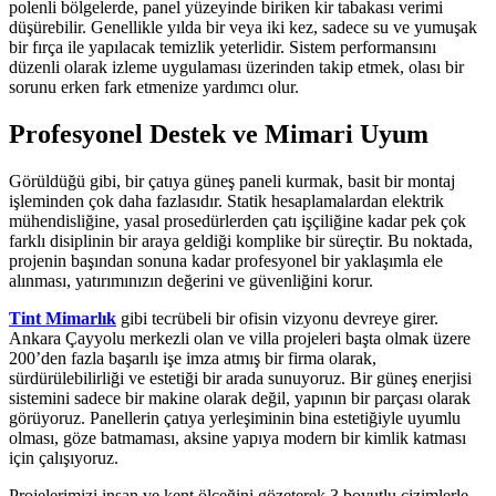
polenli bölgelerde, panel yüzeyinde biriken kir tabakası verimi
düşürebilir. Genellikle yılda bir veya iki kez, sadece su ve yumuşak
bir fırça ile yapılacak temizlik yeterlidir. Sistem performansını
düzenli olarak izleme uygulaması üzerinden takip etmek, olası bir
sorunu erken fark etmenize yardımcı olur.
Profesyonel Destek ve Mimari Uyum
Görüldüğü gibi, bir çatıya güneş paneli kurmak, basit bir montaj
işleminden çok daha fazlasıdır. Statik hesaplamalardan elektrik
mühendisliğine, yasal prosedürlerden çatı işçiliğine kadar pek çok
farklı disiplinin bir araya geldiği komplike bir süreçtir. Bu noktada,
projenin başından sonuna kadar profesyonel bir yaklaşımla ele
alınması, yatırımınızın değerini ve güvenliğini korur.
Tint Mimarlık
gibi tecrübeli bir ofisin vizyonu devreye girer.
Ankara Çayyolu merkezli olan ve villa projeleri başta olmak üzere
200’den fazla başarılı işe imza atmış bir firma olarak,
sürdürülebilirliği ve estetiği bir arada sunuyoruz. Bir güneş enerjisi
sistemini sadece bir makine olarak değil, yapının bir parçası olarak
görüyoruz. Panellerin çatıya yerleşiminin bina estetiğiyle uyumlu
olması, göze batmaması, aksine yapıya modern bir kimlik katması
için çalışıyoruz.
Projelerimizi insan ve kent ölçeğini gözeterek 3 boyutlu çizimlerle