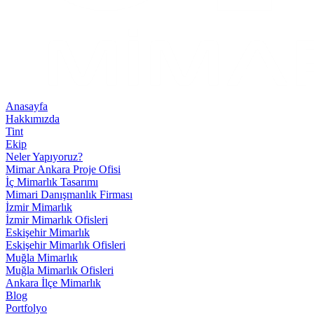
Anasayfa
Hakkımızda
Tint
Ekip
Neler Yapıyoruz?
Mimar Ankara Proje Ofisi
İç Mimarlık Tasarımı
Mimari Danışmanlık Firması
İzmir Mimarlık
İzmir Mimarlık Ofisleri
Eskişehir Mimarlık
Eskişehir Mimarlık Ofisleri
Muğla Mimarlık
Muğla Mimarlık Ofisleri
Ankara İlçe Mimarlık
Blog
Portfolyo