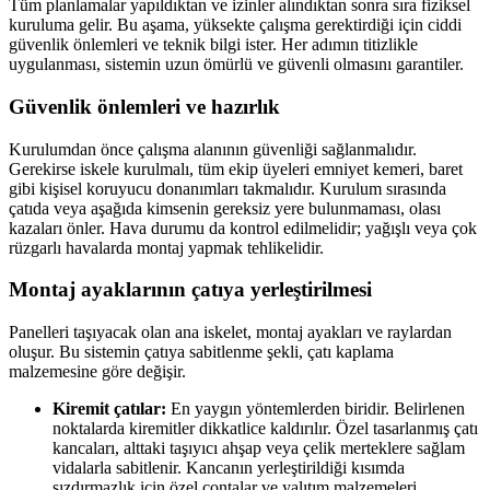
Tüm planlamalar yapıldıktan ve izinler alındıktan sonra sıra fiziksel
kuruluma gelir. Bu aşama, yüksekte çalışma gerektirdiği için ciddi
güvenlik önlemleri ve teknik bilgi ister. Her adımın titizlikle
uygulanması, sistemin uzun ömürlü ve güvenli olmasını garantiler.
Güvenlik önlemleri ve hazırlık
Kurulumdan önce çalışma alanının güvenliği sağlanmalıdır.
Gerekirse iskele kurulmalı, tüm ekip üyeleri emniyet kemeri, baret
gibi kişisel koruyucu donanımları takmalıdır. Kurulum sırasında
çatıda veya aşağıda kimsenin gereksiz yere bulunmaması, olası
kazaları önler. Hava durumu da kontrol edilmelidir; yağışlı veya çok
rüzgarlı havalarda montaj yapmak tehlikelidir.
Montaj ayaklarının çatıya yerleştirilmesi
Panelleri taşıyacak olan ana iskelet, montaj ayakları ve raylardan
oluşur. Bu sistemin çatıya sabitlenme şekli, çatı kaplama
malzemesine göre değişir.
Kiremit çatılar:
En yaygın yöntemlerden biridir. Belirlenen
noktalarda kiremitler dikkatlice kaldırılır. Özel tasarlanmış çatı
kancaları, alttaki taşıyıcı ahşap veya çelik merteklere sağlam
vidalarla sabitlenir. Kancanın yerleştirildiği kısımda
sızdırmazlık için özel contalar ve yalıtım malzemeleri