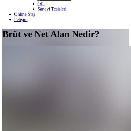
Ofis
Sanayi Tesisleri
Online Staj
İletişim
Brüt ve Net Alan Nedir?