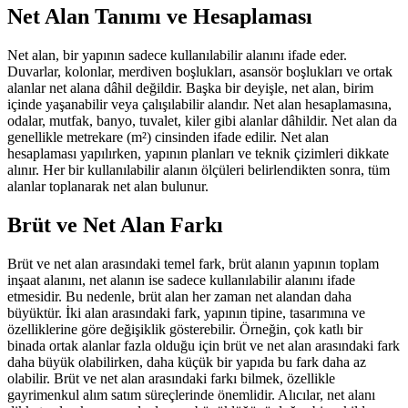
Net Alan Tanımı ve Hesaplaması
Net alan, bir yapının sadece kullanılabilir alanını ifade eder.
Duvarlar, kolonlar, merdiven boşlukları, asansör boşlukları ve ortak
alanlar net alana dâhil değildir. Başka bir deyişle, net alan, birim
içinde yaşanabilir veya çalışılabilir alandır. Net alan hesaplamasına,
odalar, mutfak, banyo, tuvalet, kiler gibi alanlar dâhildir. Net alan da
genellikle metrekare (m²) cinsinden ifade edilir. Net alan
hesaplaması yapılırken, yapının planları ve teknik çizimleri dikkate
alınır. Her bir kullanılabilir alanın ölçüleri belirlendikten sonra, tüm
alanlar toplanarak net alan bulunur.
Brüt ve Net Alan Farkı
Brüt ve net alan arasındaki temel fark, brüt alanın yapının toplam
inşaat alanını, net alanın ise sadece kullanılabilir alanını ifade
etmesidir. Bu nedenle, brüt alan her zaman net alandan daha
büyüktür. İki alan arasındaki fark, yapının tipine, tasarımına ve
özelliklerine göre değişiklik gösterebilir. Örneğin, çok katlı bir
binada ortak alanlar fazla olduğu için brüt ve net alan arasındaki fark
daha büyük olabilirken, daha küçük bir yapıda bu fark daha az
olabilir. Brüt ve net alan arasındaki farkı bilmek, özellikle
gayrimenkul alım satım süreçlerinde önemlidir. Alıcılar, net alanı