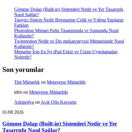
Gömme Dolap (Built-in) Sistemleri Nedir ve Yer Tasarrufu
Nasıl Sağlar?
Taşıyıcı Sistem Nedir Betonarme Çelik ve Yığma Yapıların
Farkları
Photoshop Mimari Pafta Tasarımında ve Sunumda Nasıl
Kullanılır?
Twinmotion Nedir ve Dış mekan/peyzaj Mimarisinde Nasıl
Kullanılır?
Mimarlar İçin En İyi iPad Eskiz ve Çizim Uygulamaları
Nelerdir?
Son yorumlar
Tint Mimarlık
on
Metaverse Mimarlığı
idris
on
Metaverse Mimarlığı
Arkipedya
on
Açık Ofis Kavramı
01/08 2026
Gömme Dolap (Built-in) Sistemleri Nedir ve Yer
Tasarrufu Nasıl Sağlar?