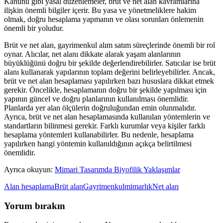
Kanunu gibi yasal düzenlemeler, brüt ve net alan kavramlarına
ilişkin önemli bilgiler içerir. Bu yasa ve yönetmeliklere hakim
olmak, doğru hesaplama yapmanın ve olası sorunları önlemenin
önemli bir yoludur.
Brüt ve net alan, gayrimenkul alım satım süreçlerinde önemli bir rol
oynar. Alıcılar, net alanı dikkate alarak yaşam alanlarının
büyüklüğünü doğru bir şekilde değerlendirebilirler. Satıcılar ise brüt
alanı kullanarak yapılarının toplam değerini belirleyebilirler. Ancak,
brüt ve net alan hesaplaması yapılırken bazı hususlara dikkat etmek
gerekir. Öncelikle, hesaplamanın doğru bir şekilde yapılması için
yapının güncel ve doğru planlarının kullanılması önemlidir.
Planlarda yer alan ölçülerin doğruluğundan emin olunmalıdır.
Ayrıca, brüt ve net alan hesaplamasında kullanılan yöntemlerin ve
standartların bilinmesi gerekir. Farklı kurumlar veya kişiler farklı
hesaplama yöntemleri kullanabilirler. Bu nedenle, hesaplama
yapılırken hangi yöntemin kullanıldığının açıkça belirtilmesi
önemlidir.
Ayrıca okuyun:
Mimari Tasarımda Biyofilik Yaklaşımlar
Alan hesaplama
Brüt alan
Gayrimenkul
mimarlık
Net alan
Yorum bırakın