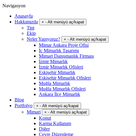
Navigasyon
Anasayfa
Hakkımızda
+
-
Alt menüyü aç/kapat
Tint
Ekip
Neler Yapıyoruz?
+
-
Alt menüyü aç/kapat
Mimar Ankara Proje Ofisi
İç Mimarlık Tasarımı
Mimari Danışmanlık Firması
İzmir Mimarlık
İzmir Mimarlık Ofisleri
Eskişehir Mimarlık
Eskişehir Mimarlık Ofisleri
Muğla Mimarlık
Muğla Mimarlık Ofisleri
Ankara İlçe Mimarlık
Blog
Portfolyo
+
-
Alt menüyü aç/kapat
Mimari
+
-
Alt menüyü aç/kapat
Konut
Karma Kullanım
Diğer
Çevre Düzenleme