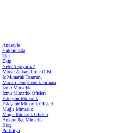
Anasayfa
Hakkımızda
Tint
Ekip
Neler Yapıyoruz?
Mimar Ankara Proje Ofisi
İç Mimarlık Tasarımı
Mimari Danışmanlık Firması
İzmir Mimarlık
İzmir Mimarlık Ofisleri
Eskişehir Mimarlık
Eskişehir Mimarlık Ofisleri
Muğla Mimarlık
Muğla Mimarlık Ofisleri
Ankara İlçe Mimarlık
Blog
Portfolyo