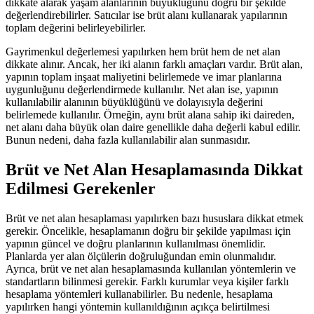
dikkate alarak yaşam alanlarının büyüklüğünü doğru bir şekilde
değerlendirebilirler. Satıcılar ise brüt alanı kullanarak yapılarının
toplam değerini belirleyebilirler.
Gayrimenkul değerlemesi yapılırken hem brüt hem de net alan
dikkate alınır. Ancak, her iki alanın farklı amaçları vardır. Brüt alan,
yapının toplam inşaat maliyetini belirlemede ve imar planlarına
uygunluğunu değerlendirmede kullanılır. Net alan ise, yapının
kullanılabilir alanının büyüklüğünü ve dolayısıyla değerini
belirlemede kullanılır. Örneğin, aynı brüt alana sahip iki daireden,
net alanı daha büyük olan daire genellikle daha değerli kabul edilir.
Bunun nedeni, daha fazla kullanılabilir alan sunmasıdır.
Brüt ve Net Alan Hesaplamasında Dikkat
Edilmesi Gerekenler
Brüt ve net alan hesaplaması yapılırken bazı hususlara dikkat etmek
gerekir. Öncelikle, hesaplamanın doğru bir şekilde yapılması için
yapının güncel ve doğru planlarının kullanılması önemlidir.
Planlarda yer alan ölçülerin doğruluğundan emin olunmalıdır.
Ayrıca, brüt ve net alan hesaplamasında kullanılan yöntemlerin ve
standartların bilinmesi gerekir. Farklı kurumlar veya kişiler farklı
hesaplama yöntemleri kullanabilirler. Bu nedenle, hesaplama
yapılırken hangi yöntemin kullanıldığının açıkça belirtilmesi