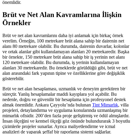
önemlidir.
Brüt ve Net Alan Kavramlarına İlişkin
Örnekler
Brüt ve net alan kavramlarını daha iyi anlamak için birkaç örnek
verelim. Örneğin, 100 metrekare brüt alana sahip bir dairenin net
alanı 80 metrekare olabilir. Bu durumda, dairenin duvarlar, kolonlar
ve ortak alanlar gibi kullanılamayan alanları 20 metrekaredir. Başka
bir örnekte, 150 metrekare brüt alana sahip bir iş yerinin net alanı
120 metrekare olabilir. Bu durumda, iş yerinin kullanılamayan
alanları 30 metrekaredir. Bu örneklerde görüldüğü gibi, brüt ve net
alan arasındaki fark yapının tipine ve özelliklerine göre değişiklik
gösterebilir.
Brüt ve net alan hesaplaması, uzmanlık ve deneyim gerektiren bir
süreçtir. Yanlış hesaplamalar maddi kayıplara yol açabilir. Bu
nedenle, doğru ve güvenilir bir hesaplama için profesyonel destek
almak önemlidir. Ankara Çayyolu’nda bulunan
Tint Mimarlık
, villa
projeleri, detaylandırma ve uygulama konularında uzmanlaşmış bir
mimarlık ofisidir. 200’den fazla proje geliştirmiş ve ödül almışlardır.
İnsan ölçeğini ve kentsel ölçeği göz önünde bulundurarak 3 boyutlu
çizimlerle projeler sunarlar. Ayrıca maliyetlendirme ve icmal
analizleri de yaparak şeffaf bir raporlama sistemi sağlarlar.