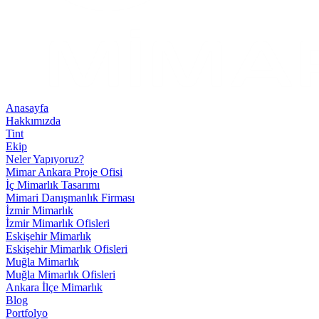
Anasayfa
Hakkımızda
Tint
Ekip
Neler Yapıyoruz?
Mimar Ankara Proje Ofisi
İç Mimarlık Tasarımı
Mimari Danışmanlık Firması
İzmir Mimarlık
İzmir Mimarlık Ofisleri
Eskişehir Mimarlık
Eskişehir Mimarlık Ofisleri
Muğla Mimarlık
Muğla Mimarlık Ofisleri
Ankara İlçe Mimarlık
Blog
Portfolyo