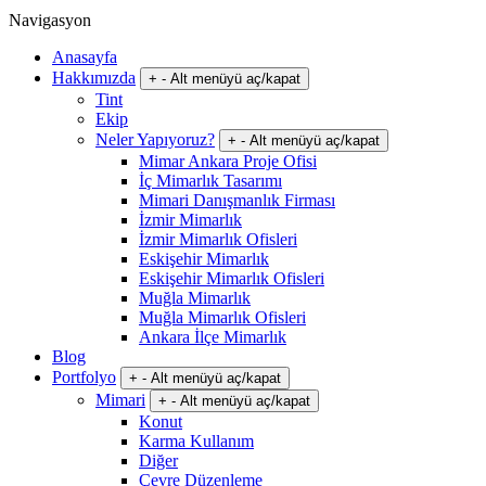
Navigasyon
Anasayfa
Hakkımızda
+
-
Alt menüyü aç/kapat
Tint
Ekip
Neler Yapıyoruz?
+
-
Alt menüyü aç/kapat
Mimar Ankara Proje Ofisi
İç Mimarlık Tasarımı
Mimari Danışmanlık Firması
İzmir Mimarlık
İzmir Mimarlık Ofisleri
Eskişehir Mimarlık
Eskişehir Mimarlık Ofisleri
Muğla Mimarlık
Muğla Mimarlık Ofisleri
Ankara İlçe Mimarlık
Blog
Portfolyo
+
-
Alt menüyü aç/kapat
Mimari
+
-
Alt menüyü aç/kapat
Konut
Karma Kullanım
Diğer
Çevre Düzenleme