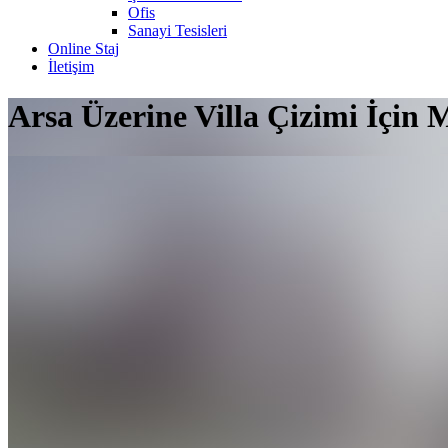
Ofis
Sanayi Tesisleri
Online Staj
İletişim
Arsa Üzerine Villa Çizimi İçin 