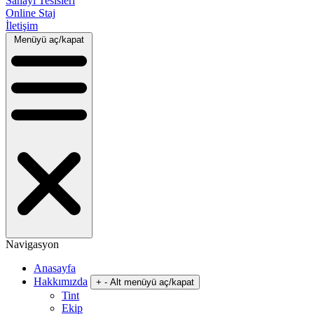
Sanayi Tesisleri
Online Staj
İletişim
Menüyü aç/kapat
Navigasyon
Anasayfa
Hakkımızda
+
-
Alt menüyü aç/kapat
Tint
Ekip