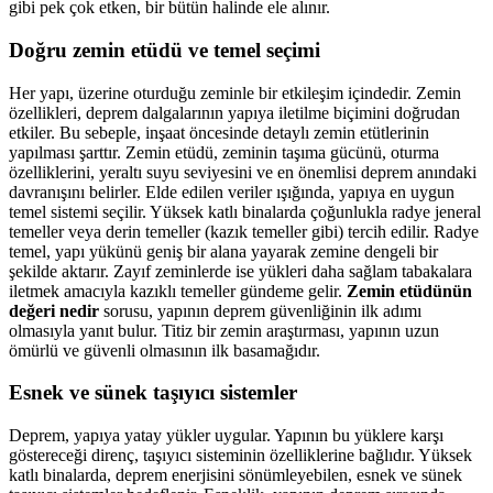
gibi pek çok etken, bir bütün halinde ele alınır.
Doğru zemin etüdü ve temel seçimi
Her yapı, üzerine oturduğu zeminle bir etkileşim içindedir. Zemin
özellikleri, deprem dalgalarının yapıya iletilme biçimini doğrudan
etkiler. Bu sebeple, inşaat öncesinde detaylı zemin etütlerinin
yapılması şarttır. Zemin etüdü, zeminin taşıma gücünü, oturma
özelliklerini, yeraltı suyu seviyesini ve en önemlisi deprem anındaki
davranışını belirler. Elde edilen veriler ışığında, yapıya en uygun
temel sistemi seçilir. Yüksek katlı binalarda çoğunlukla radye jeneral
temeller veya derin temeller (kazık temeller gibi) tercih edilir. Radye
temel, yapı yükünü geniş bir alana yayarak zemine dengeli bir
şekilde aktarır. Zayıf zeminlerde ise yükleri daha sağlam tabakalara
iletmek amacıyla kazıklı temeller gündeme gelir.
Zemin etüdünün
değeri nedir
sorusu, yapının deprem güvenliğinin ilk adımı
olmasıyla yanıt bulur. Titiz bir zemin araştırması, yapının uzun
ömürlü ve güvenli olmasının ilk basamağıdır.
Esnek ve sünek taşıyıcı sistemler
Deprem, yapıya yatay yükler uygular. Yapının bu yüklere karşı
göstereceği direnç, taşıyıcı sisteminin özelliklerine bağlıdır. Yüksek
katlı binalarda, deprem enerjisini sönümleyebilen, esnek ve sünek