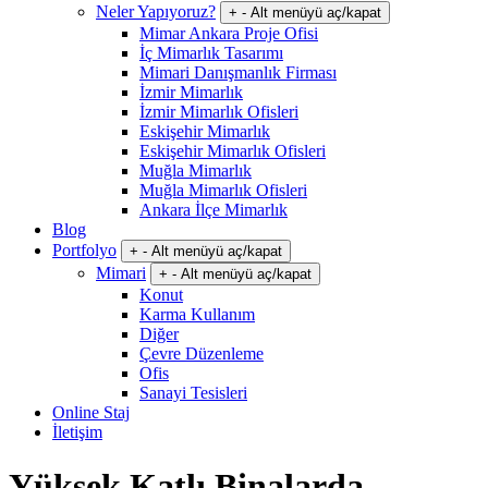
Neler Yapıyoruz?
+
-
Alt menüyü aç/kapat
Mimar Ankara Proje Ofisi
İç Mimarlık Tasarımı
Mimari Danışmanlık Firması
İzmir Mimarlık
İzmir Mimarlık Ofisleri
Eskişehir Mimarlık
Eskişehir Mimarlık Ofisleri
Muğla Mimarlık
Muğla Mimarlık Ofisleri
Ankara İlçe Mimarlık
Blog
Portfolyo
+
-
Alt menüyü aç/kapat
Mimari
+
-
Alt menüyü aç/kapat
Konut
Karma Kullanım
Diğer
Çevre Düzenleme
Ofis
Sanayi Tesisleri
Online Staj
İletişim
Yüksek Katlı Binalarda