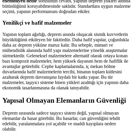
ehemmiyeti nedir
sorusunun cevabı, yapının deprem yükleri altında
bütünlüğünü koruyabilmesinde saklıdır. Standartlara uygun malzeme
seçimi, yapının performansını doğrudan etkiler.
Yenilikçi ve hafif malzemeler
Yapının toplam ağırlığı, deprem anında oluşacak sismik kuvvetlerin
büyüklüğünü etkileyen bir faktördür. Daha hafif yapılar, çoğunlukla
daha az deprem yüküne maruz kalır. Bu sebeple, mimari ve
mühendislik alanında hafif yapı malzemelerine yönelik araştırmalar
sürmektedir. Geleneksel malzemelere alternatif olarak ortaya konan
bazı kompozit malzemeler, hem yüksek dayanım hem de hafiflik ile
avantajlar getirebilir. Cephe kaplamalarında, iç mekan bölme
duvarlarında hafif malzemelerin tercihi, binanın toplam kütlesini
azaltarak deprem davranışına faydalı bir katkı yapar. Bu tür
malzemeler, taşıyıcı sisteme binen yükleri azalttığı için yapının daha
ekonomik tasarlanmasına da olanak tanıyabilir.
Yapısal Olmayan Elemanların Güvenliği
Deprem sırasında sadece taşıyıcı sistem değil, yapısal olmayan
elemanlar da hasar görebilir. Bu hasarlar, can güvenliğini tehdit
edebilir, yaralanmalara yol açabilir ve maddi kayıplara neden
olabilir.