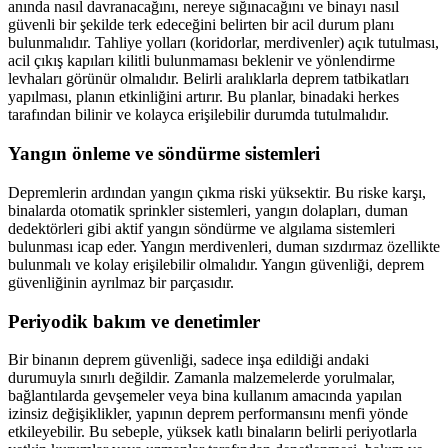
anında nasıl davranacağını, nereye sığınacağını ve binayı nasıl
güvenli bir şekilde terk edeceğini belirten bir acil durum planı
bulunmalıdır. Tahliye yolları (koridorlar, merdivenler) açık tutulması,
acil çıkış kapıları kilitli bulunmaması beklenir ve yönlendirme
levhaları görünür olmalıdır. Belirli aralıklarla deprem tatbikatları
yapılması, planın etkinliğini artırır. Bu planlar, binadaki herkes
tarafından bilinir ve kolayca erişilebilir durumda tutulmalıdır.
Yangın önleme ve söndürme sistemleri
Depremlerin ardından yangın çıkma riski yüksektir. Bu riske karşı,
binalarda otomatik sprinkler sistemleri, yangın dolapları, duman
dedektörleri gibi aktif yangın söndürme ve algılama sistemleri
bulunması icap eder. Yangın merdivenleri, duman sızdırmaz özellikte
bulunmalı ve kolay erişilebilir olmalıdır. Yangın güvenliği, deprem
güvenliğinin ayrılmaz bir parçasıdır.
Periyodik bakım ve denetimler
Bir binanın deprem güvenliği, sadece inşa edildiği andaki
durumuyla sınırlı değildir. Zamanla malzemelerde yorulmalar,
bağlantılarda gevşemeler veya bina kullanım amacında yapılan
izinsiz değişiklikler, yapının deprem performansını menfi yönde
etkileyebilir. Bu sebeple, yüksek katlı binaların belirli periyotlarla