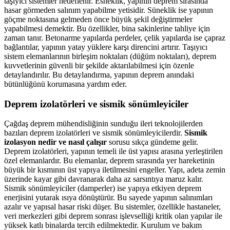
taşıyıcı sistemler hedeflenir. Esneklik, yapının deprem sırasında
hasar görmeden salınım yapabilme yetisidir. Süneklik ise yapının
göçme noktasına gelmeden önce büyük şekil değiştirmeler
yapabilmesi demektir. Bu özellikler, bina sakinlerine tahliye için
zaman tanır. Betonarme yapılarda perdeler, çelik yapılarda ise çapraz
bağlantılar, yapının yatay yüklere karşı direncini artırır. Taşıyıcı
sistem elemanlarının birleşim noktaları (düğüm noktaları), deprem
kuvvetlerinin güvenli bir şekilde aktarılabilmesi için özenle
detaylandırılır. Bu detaylandırma, yapının deprem anındaki
bütünlüğünü korumasına yardım eder.
Deprem izolatörleri ve sismik sönümleyiciler
Çağdaş deprem mühendisliğinin sunduğu ileri teknolojilerden
bazıları deprem izolatörleri ve sismik sönümleyicilerdir.
Sismik
izolasyon nedir ve nasıl çalışır
sorusu sıkça gündeme gelir.
Deprem izolatörleri, yapının temeli ile üst yapısı arasına yerleştirilen
özel elemanlardır. Bu elemanlar, deprem sırasında yer hareketinin
büyük bir kısmının üst yapıya iletilmesini engeller. Yapı, adeta zemin
üzerinde kayar gibi davranarak daha az sarsıntıya maruz kalır.
Sismik sönümleyiciler (damperler) ise yapıya etkiyen deprem
enerjisini yutarak ısıya dönüştürür. Bu sayede yapının salınımları
azalır ve yapısal hasar riski düşer. Bu sistemler, özellikle hastaneler,
veri merkezleri gibi deprem sonrası işlevselliği kritik olan yapılar ile
yüksek katlı binalarda tercih edilmektedir. Kurulum ve bakım