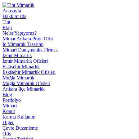
Anasayfa
Hakkımızda
Tint
Ekip
Neler Yapıyoruz?
Mimar Ankara Proje Ofisi
İç Mimarlık Tasarımı
Mimari Danışmanlık Firması
İzmir Mimarlık
İzmir Mimarlık Ofisleri
Eskişehir Mimarlık
Eskişehir Mimarlık Ofisleri
Muğla Mimarlık
Muğla Mimarlık Ofisleri
Ankara İlçe Mimarlık
Blog
Portfolyo
Mimari
Konut
Karma Kullanım
Diğer
Çevre Düzenleme
Ofis