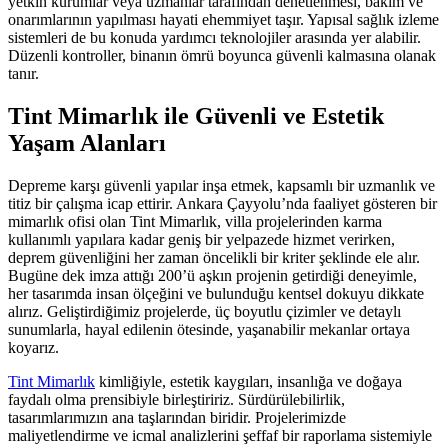
yetkin kurumlar veya uzmanlar tarafından denetlenmesi, bakım ve
onarımlarının yapılması hayati ehemmiyet taşır. Yapısal sağlık izleme
sistemleri de bu konuda yardımcı teknolojiler arasında yer alabilir.
Düzenli kontroller, binanın ömrü boyunca güvenli kalmasına olanak
tanır.
Tint Mimarlık ile Güvenli ve Estetik
Yaşam Alanları
Depreme karşı güvenli yapılar inşa etmek, kapsamlı bir uzmanlık ve
titiz bir çalışma icap ettirir. Ankara Çayyolu’nda faaliyet gösteren bir
mimarlık ofisi olan Tint Mimarlık, villa projelerinden karma
kullanımlı yapılara kadar geniş bir yelpazede hizmet verirken,
deprem güvenliğini her zaman öncelikli bir kriter şeklinde ele alır.
Bugüne dek imza attığı 200’ü aşkın projenin getirdiği deneyimle,
her tasarımda insan ölçeğini ve bulunduğu kentsel dokuyu dikkate
alırız. Geliştirdiğimiz projelerde, üç boyutlu çizimler ve detaylı
sunumlarla, hayal edilenin ötesinde, yaşanabilir mekanlar ortaya
koyarız.
Tint Mimarlık
kimliğiyle, estetik kaygıları, insanlığa ve doğaya
faydalı olma prensibiyle birleştiririz. Sürdürülebilirlik,
tasarımlarımızın ana taşlarından biridir. Projelerimizde
maliyetlendirme ve icmal analizlerini şeffaf bir raporlama sistemiyle