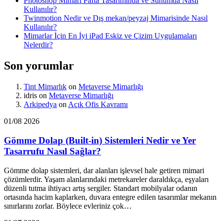
Photoshop Mimari Pafta Tasarımında ve Sunumda Nasıl
Kullanılır?
Twinmotion Nedir ve Dış mekan/peyzaj Mimarisinde Nasıl
Kullanılır?
Mimarlar İçin En İyi iPad Eskiz ve Çizim Uygulamaları
Nelerdir?
Son yorumlar
Tint Mimarlık
on
Metaverse Mimarlığı
idris
on
Metaverse Mimarlığı
Arkipedya
on
Açık Ofis Kavramı
01/08 2026
Gömme Dolap (Built-in) Sistemleri Nedir ve Yer
Tasarrufu Nasıl Sağlar?
Gömme dolap sistemleri, dar alanları işlevsel hale getiren mimari
çözümlerdir. Yaşam alanlarındaki metrekareler daraldıkça, eşyaları
düzenli tutma ihtiyacı artış sergiler. Standart mobilyalar odanın
ortasında hacim kaplarken, duvara entegre edilen tasarımlar mekanın
sınırlarını zorlar. Böylece evleriniz çok…