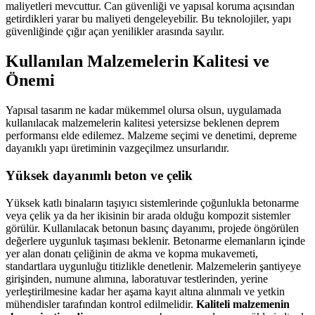
maliyetleri mevcuttur. Can güvenliği ve yapısal koruma açısından
getirdikleri yarar bu maliyeti dengeleyebilir. Bu teknolojiler, yapı
güvenliğinde çığır açan yenilikler arasında sayılır.
Kullanılan Malzemelerin Kalitesi ve
Önemi
Yapısal tasarım ne kadar mükemmel olursa olsun, uygulamada
kullanılacak malzemelerin kalitesi yetersizse beklenen deprem
performansı elde edilemez. Malzeme seçimi ve denetimi, depreme
dayanıklı yapı üretiminin vazgeçilmez unsurlarıdır.
Yüksek dayanımlı beton ve çelik
Yüksek katlı binaların taşıyıcı sistemlerinde çoğunlukla betonarme
veya çelik ya da her ikisinin bir arada olduğu kompozit sistemler
görülür. Kullanılacak betonun basınç dayanımı, projede öngörülen
değerlere uygunluk taşıması beklenir. Betonarme elemanların içinde
yer alan donatı çeliğinin de akma ve kopma mukavemeti,
standartlara uygunluğu titizlikle denetlenir. Malzemelerin şantiyeye
girişinden, numune alımına, laboratuvar testlerinden, yerine
yerleştirilmesine kadar her aşama kayıt altına alınmalı ve yetkin
mühendisler tarafından kontrol edilmelidir.
Kaliteli malzemenin