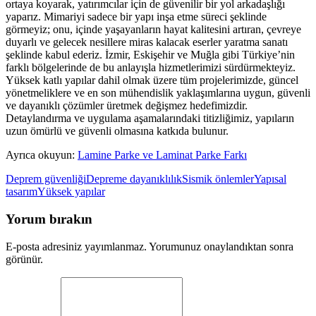
ortaya koyarak, yatırımcılar için de güvenilir bir yol arkadaşlığı
yaparız. Mimariyi sadece bir yapı inşa etme süreci şeklinde
görmeyiz; onu, içinde yaşayanların hayat kalitesini artıran, çevreye
duyarlı ve gelecek nesillere miras kalacak eserler yaratma sanatı
şeklinde kabul ederiz. İzmir, Eskişehir ve Muğla gibi Türkiye’nin
farklı bölgelerinde de bu anlayışla hizmetlerimizi sürdürmekteyiz.
Yüksek katlı yapılar dahil olmak üzere tüm projelerimizde, güncel
yönetmeliklere ve en son mühendislik yaklaşımlarına uygun, güvenli
ve dayanıklı çözümler üretmek değişmez hedefimizdir.
Detaylandırma ve uygulama aşamalarındaki titizliğimiz, yapıların
uzun ömürlü ve güvenli olmasına katkıda bulunur.
Ayrıca okuyun:
Lamine Parke ve Laminat Parke Farkı
Deprem güvenliği
Depreme dayanıklılık
Sismik önlemler
Yapısal
tasarım
Yüksek yapılar
Yorum bırakın
E-posta adresiniz yayımlanmaz. Yorumunuz onaylandıktan sonra
görünür.