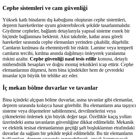
Cephe sistemleri ve cam güvenliği
Yüksek katlı binaların dış kabuğunu oluşturan cephe sistemleri,
deprem hareketlerine uyum gösterebilecek şekilde tasarlanmalıdır.
Giydirme cepheler, bağlantı detaylarıyla yapısal sisteme esnek bir
biçimde bağlanması beklenir. Aksi takdirde, katlar arası göreli
hareketler sırasında cephe elemanları yerinden çıkabilir, düşebilir.
Camların kırılması da ehemmiyetli bir risktir. Lamine veya temperli
camların tercihi, kırılma anında dağılmayı önleyerek yaralanma
riskini azaltır.
Cephe güvenliği nasıl tesis edilir
konusu, detaylı
mühendislik hesapları ve doğru montaj teknikleri icap ettirir. Cephe
elemanlarının düşmesi, hem bina içindekiler hem de çevredeki
insanlar için büyük bir tehlike arz eder.
İç mekan bölme duvarlar ve tavanlar
Bina içindeki alçıpan bölme duvarlar, asma tavanlar gibi elemanlar,
deprem sırasında kolayca hasar görebilir. Bu elemanların ana taşıyıcı
sisteme veya döşemelere sabitlenmesi, devrilmelerini veya
çökmelerini önlemek için büyük değer taşır. Özellikle kaçış yolları
üzerindeki asma tavanların güvenliğine dikkat edilmelidir. Mekanik
ve elektrik tesisat elemanlarının geçtiği şaft boşluklarının etrafındaki
duvarlar da sağlam bir şekilde teşkil edilmelidir. Bu tür elemanların
bağlantıları, deprem sırasında esneyebilecek, ancak kopmayacak