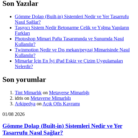
Son Yazılar
Gömme Dolap (Built-in) Sistemleri Nedir ve Yer Tasarrufu
Nasıl Sağlar?
Taşıyıcı Sistem Nedir Betonarme Çelik ve Yığma Yapıların
Farkları
Photoshop Mimari Pafta Tasarımında ve Sunumda Nasıl
Kullanılır?
Twinmotion Nedir ve Dış mekan/peyzaj Mimarisinde Nasıl
Kullanılır?
Mimarlar İçin En İyi iPad Eskiz ve Çizim Uygulamaları
Nelerdir?
Son yorumlar
Tint Mimarlık
on
Metaverse Mimarlığı
idris
on
Metaverse Mimarlığı
Arkipedya
on
Açık Ofis Kavramı
01/08 2026
Gömme Dolap (Built-in) Sistemleri Nedir ve Yer
Tasarrufu Nasıl Sağlar?