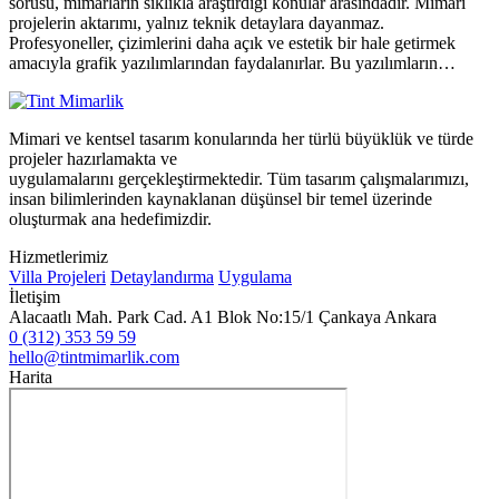
sorusu, mimarların sıklıkla araştırdığı konular arasındadır. Mimari
projelerin aktarımı, yalnız teknik detaylara dayanmaz.
Profesyoneller, çizimlerini daha açık ve estetik bir hale getirmek
amacıyla grafik yazılımlarından faydalanırlar. Bu yazılımların…
Mimari ve kentsel tasarım konularında her türlü büyüklük ve türde
projeler hazırlamakta ve
uygulamalarını gerçekleştirmektedir. Tüm tasarım çalışmalarımızı,
insan bilimlerinden kaynaklanan düşünsel bir temel üzerinde
oluşturmak ana hedefimizdir.
Hizmetlerimiz
Villa Projeleri
Detaylandırma
Uygulama
İletişim
Alacaatlı Mah. Park Cad. A1 Blok No:15/1 Çankaya Ankara
0 (312) 353 59 59
hello@tintmimarlik.com
Harita