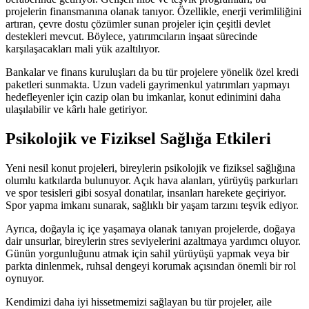
projelerin finansmanına olanak tanıyor. Özellikle, enerji verimliliğini
artıran, çevre dostu çözümler sunan projeler için çeşitli devlet
destekleri mevcut. Böylece, yatırımcıların inşaat sürecinde
karşılaşacakları mali yük azaltılıyor.
Bankalar ve finans kuruluşları da bu tür projelere yönelik özel kredi
paketleri sunmakta. Uzun vadeli gayrimenkul yatırımları yapmayı
hedefleyenler için cazip olan bu imkanlar, konut edinimini daha
ulaşılabilir ve kârlı hale getiriyor.
Psikolojik ve Fiziksel Sağlığa Etkileri
Yeni nesil konut projeleri, bireylerin psikolojik ve fiziksel sağlığına
olumlu katkılarda bulunuyor. Açık hava alanları, yürüyüş parkurları
ve spor tesisleri gibi sosyal donatılar, insanları harekete geçiriyor.
Spor yapma imkanı sunarak, sağlıklı bir yaşam tarzını teşvik ediyor.
Ayrıca, doğayla iç içe yaşamaya olanak tanıyan projelerde, doğaya
dair unsurlar, bireylerin stres seviyelerini azaltmaya yardımcı oluyor.
Günün yorgunluğunu atmak için sahil yürüyüşü yapmak veya bir
parkta dinlenmek, ruhsal dengeyi korumak açısından önemli bir rol
oynuyor.
Kendimizi daha iyi hissetmemizi sağlayan bu tür projeler, aile