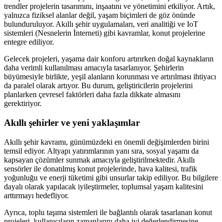
trendler projelerin tasarımını, inşaatını ve yönetimini etkiliyor. Artık,
yalnızca fiziksel alanlar değil, yaşam biçimleri de göz önünde
bulunduruluyor. Akıllı şehir uygulamaları, veri analitiği ve IoT
sistemleri (Nesnelerin İnterneti) gibi kavramlar, konut projelerine
entegre ediliyor.
Gelecek projeleri, yaşama dair konforu artırırken doğal kaynakların
daha verimli kullanılması amacıyla tasarlanıyor. Şehirlerin
büyümesiyle birlikte, yeşil alanların korunması ve artırılması ihtiyacı
da paralel olarak artıyor. Bu durum, geliştiricilerin projelerini
planlarken çevresel faktörleri daha fazla dikkate almasını
gerektiriyor.
Akıllı şehirler ve yeni yaklaşımlar
Akıllı şehir kavramı, günümüzdeki en önemli değişimlerden birini
temsil ediyor. Altyapı yatırımlarının yanı sıra, sosyal yaşamı da
kapsayan çözümler sunmak amacıyla geliştirilmektedir. Akıllı
sensörler ile donatılmış konut projelerinde, hava kalitesi, trafik
yoğunluğu ve enerji tüketimi gibi unsurlar takip ediliyor. Bu bilgilere
dayalı olarak yapılacak iyileştirmeler, toplumsal yaşam kalitesini
arttırmayı hedefliyor.
Ayrıca, toplu taşıma sistemleri ile bağlantılı olarak tasarlanan konut
projeleri, kullanıcıların zamanlarını daha iyi değerlendirmesine