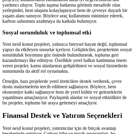
yardımcı oluyor. Toplu taşıma hatlarına görünür mesafede olan
yerleşimler, hem ulaşımı kolaylaştırıyor hem de çevreye duyarlı bir
yaşam alanı sunuyor. Böylece araç kullanımını minimize ederek,
karbon salınımını azaltmaya da katkıda bulunuyor.
Sosyal sorumluluk ve toplumsal etki
Yeni nesil konut projeleri, yalnızca bireysel hayatı değil, toplumsal
yapıyı da etkileyen unsurlar içeriyor. Geliştiriciler, projelerinin sosyal
sorumluluk boyutunu göz önünde bulundurarak, topluma geri
kazandırmayı ilke ediniyor. Özellikle yerel halkın katılımına önem
veren projeler, kamu alanlarının geliştirilmesi ve sosyal hizmetlerin
sunumunda da aktif rol oynamakta.
Örneğin, bazı projelerde yerel üreticilere destek verilerek, çevre
dostu malzemelerin tercih edilmesi sağlanıyor. Böylece, hem
ekonomiye katkı sağlanıyor hem de yerel kültür ve geleneklerin
yaşatılması amaçlanıyor. Paylaşımlı alanlar ve sosyal etkinlikler ile
bu projeler, toplumu bir araya getirmeyi amaçlıyor.
Finansal Destek ve Yatırım Seçenekleri
Yeni nesil konut projeleri, yatırımcılar için de birçok avantajı
beraberinde getiriyor. Gelişen hibe ve teşvik programları, bu