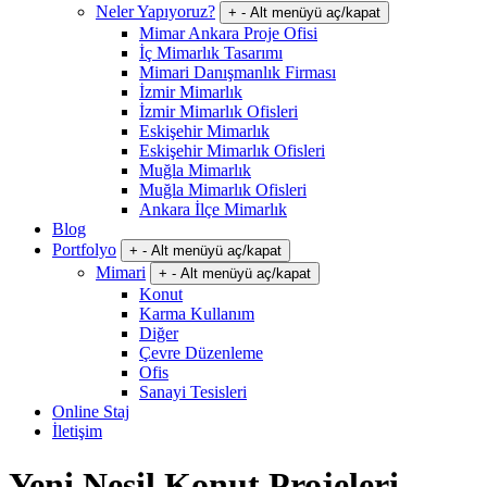
Neler Yapıyoruz?
+
-
Alt menüyü aç/kapat
Mimar Ankara Proje Ofisi
İç Mimarlık Tasarımı
Mimari Danışmanlık Firması
İzmir Mimarlık
İzmir Mimarlık Ofisleri
Eskişehir Mimarlık
Eskişehir Mimarlık Ofisleri
Muğla Mimarlık
Muğla Mimarlık Ofisleri
Ankara İlçe Mimarlık
Blog
Portfolyo
+
-
Alt menüyü aç/kapat
Mimari
+
-
Alt menüyü aç/kapat
Konut
Karma Kullanım
Diğer
Çevre Düzenleme
Ofis
Sanayi Tesisleri
Online Staj
İletişim
Yeni Nesil Konut Projeleri