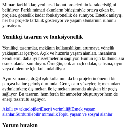
Mimari farklılıklar, yeni nesil konut projelerinin karakteristiğini
belirliyor. Farklı mimari akımların birleşimiyle ortaya çıkan bu
projeler, görsellik kadar fonksiyonellik de sunuyor. Estetik anlayış,
her bir projede farklılık gösteriyor ve yaşam alanlarının ruhunu
yansıtıyor.
Yenilikçi tasarım ve fonksiyonellik
Yenilikçi tasarımlar, mekânın kullanışlılığını artırmaya yönelik
yaklaşımlar içeriyor. Açık ve huzurlu yaşam alanları, insanların
kendilerini daha iyi hissetmelerini sağlıyor. Bunun için kullanıcılara
esnek alanlar sunuluyor. Örneğin, çok amaçlı odalar, çalışma, oyun
veya dinlenme için kullanılabiliyor.
Aynı zamanda, doğal ışık kullanımı da bu projelerin önemli bir
parçası haline gelmiş durumda. Geniş cam yüzeyler, iç mekanları
aydınlatırken; dış mekan ile iç mekan arasında akışkan bir geçiş
sağlıyor. Bu tasarım, hem ferah bir atmosfer oluşturuyor hem de
enerji tasarrufu sağlıyor.
Akıllı ev teknolojileri
Enerji verimliliği
Esnek yaşam
alanları
Sürdürülebilir mimarlık
Toplu yaşam ve sosyal alanlar
Yorum bırakın