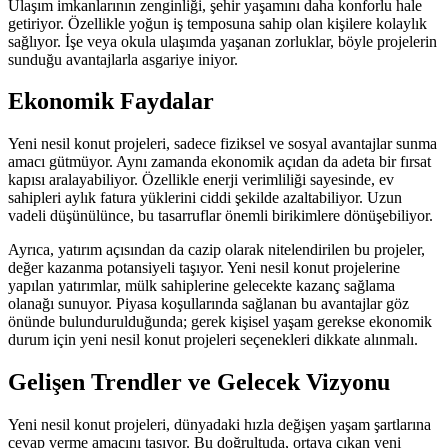
Ulaşım imkanlarının zenginliği, şehir yaşamını daha konforlu hale
getiriyor. Özellikle yoğun iş temposuna sahip olan kişilere kolaylık
sağlıyor. İşe veya okula ulaşımda yaşanan zorluklar, böyle projelerin
sunduğu avantajlarla asgariye iniyor.
Ekonomik Faydalar
Yeni nesil konut projeleri, sadece fiziksel ve sosyal avantajlar sunma
amacı gütmüyor. Aynı zamanda ekonomik açıdan da adeta bir fırsat
kapısı aralayabiliyor. Özellikle enerji verimliliği sayesinde, ev
sahipleri aylık fatura yüklerini ciddi şekilde azaltabiliyor. Uzun
vadeli düşünülünce, bu tasarruflar önemli birikimlere dönüşebiliyor.
Ayrıca, yatırım açısından da cazip olarak nitelendirilen bu projeler,
değer kazanma potansiyeli taşıyor. Yeni nesil konut projelerine
yapılan yatırımlar, mülk sahiplerine gelecekte kazanç sağlama
olanağı sunuyor. Piyasa koşullarında sağlanan bu avantajlar göz
önünde bulundurulduğunda; gerek kişisel yaşam gerekse ekonomik
durum için yeni nesil konut projeleri seçenekleri dikkate alınmalı.
Gelişen Trendler ve Gelecek Vizyonu
Yeni nesil konut projeleri, dünyadaki hızla değişen yaşam şartlarına
cevap verme amacını taşıyor. Bu doğrultuda, ortaya çıkan yeni