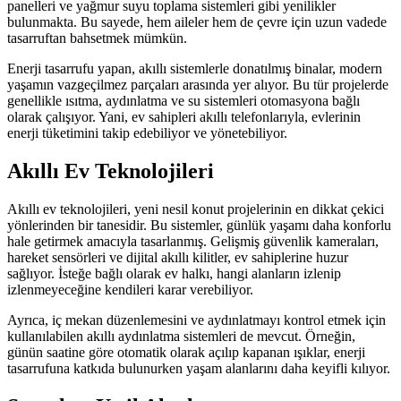
panelleri ve yağmur suyu toplama sistemleri gibi yenilikler
bulunmakta. Bu sayede, hem aileler hem de çevre için uzun vadede
tasarruftan bahsetmek mümkün.
Enerji tasarrufu yapan, akıllı sistemlerle donatılmış binalar, modern
yaşamın vazgeçilmez parçaları arasında yer alıyor. Bu tür projelerde
genellikle ısıtma, aydınlatma ve su sistemleri otomasyona bağlı
olarak çalışıyor. Yani, ev sahipleri akıllı telefonlarıyla, evlerinin
enerji tüketimini takip edebiliyor ve yönetebiliyor.
Akıllı Ev Teknolojileri
Akıllı ev teknolojileri, yeni nesil konut projelerinin en dikkat çekici
yönlerinden bir tanesidir. Bu sistemler, günlük yaşamı daha konforlu
hale getirmek amacıyla tasarlanmış. Gelişmiş güvenlik kameraları,
hareket sensörleri ve dijital akıllı kilitler, ev sahiplerine huzur
sağlıyor. İsteğe bağlı olarak ev halkı, hangi alanların izlenip
izlenmeyeceğine kendileri karar verebiliyor.
Ayrıca, iç mekan düzenlemesini ve aydınlatmayı kontrol etmek için
kullanılabilen akıllı aydınlatma sistemleri de mevcut. Örneğin,
günün saatine göre otomatik olarak açılıp kapanan ışıklar, enerji
tasarrufuna katkıda bulunurken yaşam alanlarını daha keyifli kılıyor.