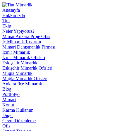
Anasayfa
Hakkımızda
Tint
Ekip
Neler Yapıyoruz?
Mimar Ankara Proje Ofisi
İç Mimarlık Tasarımı
Mimari Danışmanlık Firması
İzmir Mimarlık
İzmir Mimarlık Ofisleri
Eskişehir Mimarlık
Eskişehir Mimarlık Ofisleri
Muğla Mimarlık
Muğla Mimarlık Ofisleri
Ankara İlçe Mimarlık
Blog
Portfolyo
Mimari
Konut
Karma Kullanım
Diğer
Çevre Düzenleme
Ofis