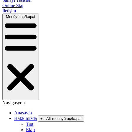
Sanayi Tesisleri
Online Staj
İletişim
Menüyü aç/kapat
Navigasyon
Anasayfa
Hakkımızda
+
-
Alt menüyü aç/kapat
Tint
Ekip