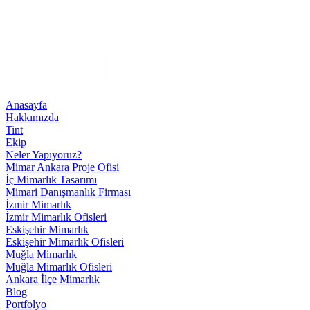
Anasayfa
Hakkımızda
Tint
Ekip
Neler Yapıyoruz?
Mimar Ankara Proje Ofisi
İç Mimarlık Tasarımı
Mimari Danışmanlık Firması
İzmir Mimarlık
İzmir Mimarlık Ofisleri
Eskişehir Mimarlık
Eskişehir Mimarlık Ofisleri
Muğla Mimarlık
Muğla Mimarlık Ofisleri
Ankara İlçe Mimarlık
Blog
Portfolyo