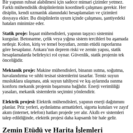
Bir yapının ruhsat alabilmesi için sadece mimari çizimler yetmez.
Farklı mühendislik disiplinlerinin koordineli çalışması gerekir. Her
disiplin, kendi uzmanlık alanındaki hesaplamaları ve çizimleri
dosyaya ekler. Bu disiplinlerin uyum içinde çalışması, şantiyedeki
hataları minimize eder.
Statik proje:
İnşaat mühendisleri, yapının taşıyıcı sistemini
kurgular. Betonarme, çelik veya yığma sistem tercihleri bu aşamada
netleşir. Kolon, kiriş ve temel boyutları, zemin etüdü raporlarına
göre hesaplanır. Ankara’nın deprem riski ve zemin yapısı, statik
hesaplamalarda belirleyici rol oynar. Güvenlik, statik projenin tek
önceliğidir.
Mektanik proje:
Makine mühendisleri, binanın ısıtma, soğutma,
havalandırma ve sıhhi tesisat sistemlerini tasarlar. Temiz suyun
musluklara ulaşması, atık suyun tahliyesi ve kış aylarında ısınma
konforu mekanik projenin başarısına bağlıdır. Enerji verimliliği
yasaları, mekanik sistemlerin seçimini yönlendirir.
Elektrik projesi:
Elektrik mühendisleri, yapının enerji dağıtımını
planlar. Priz yerleri, aydınlatma armatürleri, sigorta kutuları ve zayıf
akım (internet, telefon) hatları projede yer alır. Akıllı ev sistemleri
talep edildiğinde, elektrik projesi daha kapsamlı bir hale gelir.
Zemin Etüdü ve Harita İşlemleri