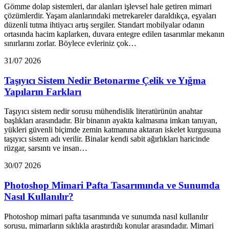
Gömme dolap sistemleri, dar alanları işlevsel hale getiren mimari
çözümlerdir. Yaşam alanlarındaki metrekareler daraldıkça, eşyaları
düzenli tutma ihtiyacı artış sergiler. Standart mobilyalar odanın
ortasında hacim kaplarken, duvara entegre edilen tasarımlar mekanın
sınırlarını zorlar. Böylece evleriniz çok…
31/07 2026
Taşıyıcı Sistem Nedir Betonarme Çelik ve Yığma
Yapıların Farkları
Taşıyıcı sistem nedir sorusu mühendislik literatürünün anahtar
başlıkları arasındadır. Bir binanın ayakta kalmasına imkan tanıyan,
yükleri güvenli biçimde zemin katmanına aktaran iskelet kurgusuna
taşıyıcı sistem adı verilir. Binalar kendi sabit ağırlıkları haricinde
rüzgar, sarsıntı ve insan…
30/07 2026
Photoshop Mimari Pafta Tasarımında ve Sunumda
Nasıl Kullanılır?
Photoshop mimari pafta tasarımında ve sunumda nasıl kullanılır
sorusu, mimarların sıklıkla araştırdığı konular arasındadır. Mimari