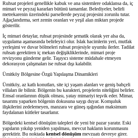
Ruhsat projeleri genellikle kabuk ve ana sistemlere odaklansa da, iç
mimari ve peyzaj kararları bütünü tamamlar. Belediyeler, belirli
metrekarenin üzerindeki parsellerde peyzaj projesini zorunlu tutar.
Ağaçlandırma, sert zemin oranları ve yeşil alan miktarı projede
gösterilir.
İç mimari detaylar, ruhsat projesinde şematik olarak yer alsa da,
uygulama aşamasında belirleyici olur. Islak hacimlerin yeri, mutfak
yerleşimi ve duvar bölmeleri ruhsat projesiyle uyumlu ilerler. Tadilat
ruhsatı gerektiren iç mekan değişikliklerinde, mimari proje
revizyonu gündeme gelir. Taşıyıcı sisteme müdahale etmeyen
dekorasyon çalışmaları ise ruhsat dışı kalabilir.
Ümitköy Bölgesine Özgü Yapılaşma Dinamikleri
Ümitköy, az katlı konutları, site içi yaşam alanları ve geniş bahçeli
villaları ile bilinir. Bölgenin bu karakteri, projelerin niteliğini belirler.
Emsal oranlarının düşük olması, yatay mimariyi teşvik eder. Mimar,
tasarımı yaparken bölgenin dokusuna saygı duyar. Komşuluk
ilişkilerini zedelemeyen, manzara ve güneş ışığından maksimum
faydalanan kütleler tasarlanır.
Bölgedeki kentsel dönüşüm talepleri de yeni bir pazar yaratır. Eski
yapıların yıkılıp yeniden yapılması, mevcut hakların korunmasını
gerektirir. Bu noktada
kentsel dönüşüm
mevzuatı devreye girer.