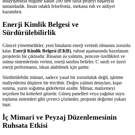
anlayışımızla bugüne kadar 200’den fazla projeyi başarıyla
tamamladık. İnsan odaklı felsefemiz, mekana ruh ve aidiyet
kazandırır.
Enerji Kimlik Belgesi ve
Sürdürülebilirlik
Güncel yönetmelikler, yeni binaların enerji verimli olmasını zorunlu
kılar.
Enerji Kimlik Belgesi (EKB)
, ruhsat aşamasında hazırlanan
projelerin bir çıktısıdır. Binanın ısı yalıtımı, pencere özellikleri ve
ısıtma sistemlerinin verimi, enerji sınıfını belirler. C sınıfı ve üzeri
enerji performansı, iskan alabilmek için şarttır.
Sürdürülebilir mimari, sadece yasal bir zorunluluk değil, işletme
maliyetlerini düşüren bir tercihtir. Doğru yalıtım detayları, kışın
ısınma, yazın soğutma giderlerini azaltır. Mimar, malzemeyi
seçerken bu kriterleri gözetir. Güneş panelleri veya yağmur suyu
toplama sistemleri gibi çevreci çözümler, projenin değerini yukarı
taşır.
İç Mimari ve Peyzaj Düzenlemesinin
Ruhsata Etkisi