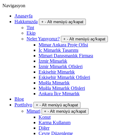
Navigasyon
Anasayfa
Hakkımızda
+
-
Alt menüyü aç/kapat
Tint
Ekip
Neler Yapıyoruz?
+
-
Alt menüyü aç/kapat
Mimar Ankara Proje Ofisi
İç Mimarlık Tasarımı
Mimari Danışmanlık Firması
İzmir Mimarlık
İzmir Mimarlık Ofisleri
Eskişehir Mimarlık
Eskişehir Mimarlık Ofisleri
Muğla Mimarlık
Muğla Mimarlık Ofisleri
Ankara İlçe Mimarlık
Blog
Portfolyo
+
-
Alt menüyü aç/kapat
Mimari
+
-
Alt menüyü aç/kapat
Konut
Karma Kullanım
Diğer
Çevre Düzenleme