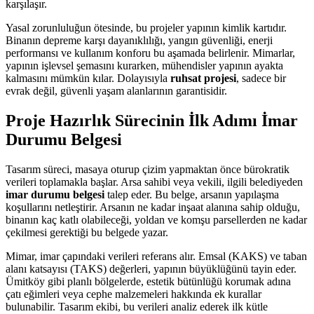
karşılaşır.
Yasal zorunluluğun ötesinde, bu projeler yapının kimlik kartıdır.
Binanın depreme karşı dayanıklılığı, yangın güvenliği, enerji
performansı ve kullanım konforu bu aşamada belirlenir. Mimarlar,
yapının işlevsel şemasını kurarken, mühendisler yapının ayakta
kalmasını mümkün kılar. Dolayısıyla
ruhsat projesi
, sadece bir
evrak değil, güvenli yaşam alanlarının garantisidir.
Proje Hazırlık Sürecinin İlk Adımı İmar
Durumu Belgesi
Tasarım süreci, masaya oturup çizim yapmaktan önce bürokratik
verileri toplamakla başlar. Arsa sahibi veya vekili, ilgili belediyeden
imar durumu belgesi
talep eder. Bu belge, arsanın yapılaşma
koşullarını netleştirir. Arsanın ne kadar inşaat alanına sahip olduğu,
binanın kaç katlı olabileceği, yoldan ve komşu parsellerden ne kadar
çekilmesi gerektiği bu belgede yazar.
Mimar, imar çapındaki verileri referans alır. Emsal (KAKS) ve taban
alanı katsayısı (TAKS) değerleri, yapının büyüklüğünü tayin eder.
Ümitköy gibi planlı bölgelerde, estetik bütünlüğü korumak adına
çatı eğimleri veya cephe malzemeleri hakkında ek kurallar
bulunabilir. Tasarım ekibi, bu verileri analiz ederek ilk kütle