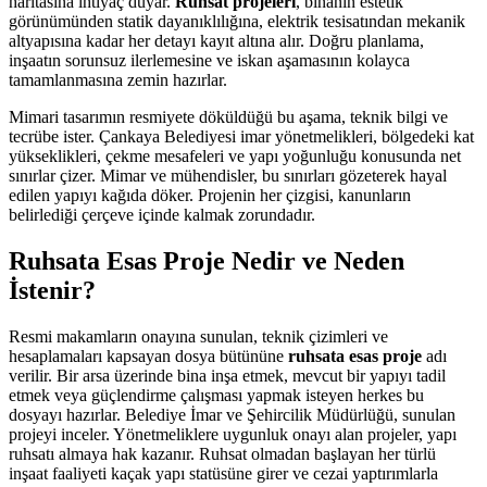
haritasına ihtiyaç duyar.
Ruhsat projeleri
, binanın estetik
görünümünden statik dayanıklılığına, elektrik tesisatından mekanik
altyapısına kadar her detayı kayıt altına alır. Doğru planlama,
inşaatın sorunsuz ilerlemesine ve iskan aşamasının kolayca
tamamlanmasına zemin hazırlar.
Mimari tasarımın resmiyete döküldüğü bu aşama, teknik bilgi ve
tecrübe ister. Çankaya Belediyesi imar yönetmelikleri, bölgedeki kat
yükseklikleri, çekme mesafeleri ve yapı yoğunluğu konusunda net
sınırlar çizer. Mimar ve mühendisler, bu sınırları gözeterek hayal
edilen yapıyı kağıda döker. Projenin her çizgisi, kanunların
belirlediği çerçeve içinde kalmak zorundadır.
Ruhsata Esas Proje Nedir ve Neden
İstenir?
Resmi makamların onayına sunulan, teknik çizimleri ve
hesaplamaları kapsayan dosya bütününe
ruhsata esas proje
adı
verilir. Bir arsa üzerinde bina inşa etmek, mevcut bir yapıyı tadil
etmek veya güçlendirme çalışması yapmak isteyen herkes bu
dosyayı hazırlar. Belediye İmar ve Şehircilik Müdürlüğü, sunulan
projeyi inceler. Yönetmeliklere uygunluk onayı alan projeler, yapı
ruhsatı almaya hak kazanır. Ruhsat olmadan başlayan her türlü
inşaat faaliyeti kaçak yapı statüsüne girer ve cezai yaptırımlarla