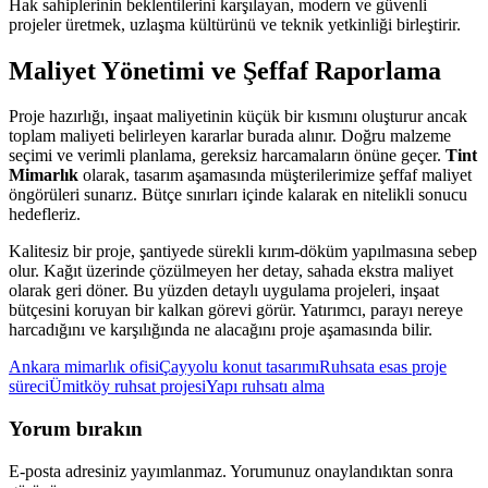
Hak sahiplerinin beklentilerini karşılayan, modern ve güvenli
projeler üretmek, uzlaşma kültürünü ve teknik yetkinliği birleştirir.
Maliyet Yönetimi ve Şeffaf Raporlama
Proje hazırlığı, inşaat maliyetinin küçük bir kısmını oluşturur ancak
toplam maliyeti belirleyen kararlar burada alınır. Doğru malzeme
seçimi ve verimli planlama, gereksiz harcamaların önüne geçer.
Tint
Mimarlık
olarak, tasarım aşamasında müşterilerimize şeffaf maliyet
öngörüleri sunarız. Bütçe sınırları içinde kalarak en nitelikli sonucu
hedefleriz.
Kalitesiz bir proje, şantiyede sürekli kırım-döküm yapılmasına sebep
olur. Kağıt üzerinde çözülmeyen her detay, sahada ekstra maliyet
olarak geri döner. Bu yüzden detaylı uygulama projeleri, inşaat
bütçesini koruyan bir kalkan görevi görür. Yatırımcı, parayı nereye
harcadığını ve karşılığında ne alacağını proje aşamasında bilir.
Ankara mimarlık ofisi
Çayyolu konut tasarımı
Ruhsata esas proje
süreci
Ümitköy ruhsat projesi
Yapı ruhsatı alma
Yorum bırakın
E-posta adresiniz yayımlanmaz. Yorumunuz onaylandıktan sonra