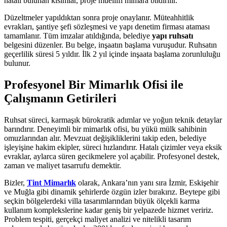
hatalı bulunan kısımlar, proje müellifi mimara bildirilir.
Düzeltmeler yapıldıktan sonra proje onaylanır. Müteahhitlik
evrakları, şantiye şefi sözleşmesi ve yapı denetim firması ataması
tamamlanır. Tüm imzalar atıldığında, belediye
yapı ruhsatı
belgesini düzenler. Bu belge, inşaatın başlama vuruşudur. Ruhsatın
geçerlilik süresi 5 yıldır. İlk 2 yıl içinde inşaata başlama zorunluluğu
bulunur.
Profesyonel Bir Mimarlık Ofisi ile
Çalışmanın Getirileri
Ruhsat süreci, karmaşık bürokratik adımlar ve yoğun teknik detaylar
barındırır. Deneyimli bir mimarlık ofisi, bu yükü mülk sahibinin
omuzlarından alır. Mevzuat değişikliklerini takip eden, belediye
işleyişine hakim ekipler, süreci hızlandırır. Hatalı çizimler veya eksik
evraklar, aylarca süren gecikmelere yol açabilir. Profesyonel destek,
zaman ve maliyet tasarrufu demektir.
Bizler,
Tint Mimarlık
olarak, Ankara’nın yanı sıra İzmir, Eskişehir
ve Muğla gibi dinamik şehirlerde özgün izler bırakırız. Beytepe gibi
seçkin bölgelerdeki villa tasarımlarından büyük ölçekli karma
kullanım komplekslerine kadar geniş bir yelpazede hizmet veririz.
Problem tespiti, gerçekçi maliyet analizi ve nitelikli tasarım