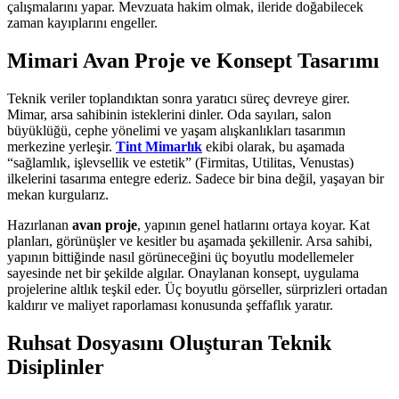
çalışmalarını yapar. Mevzuata hakim olmak, ileride doğabilecek
zaman kayıplarını engeller.
Mimari Avan Proje ve Konsept Tasarımı
Teknik veriler toplandıktan sonra yaratıcı süreç devreye girer.
Mimar, arsa sahibinin isteklerini dinler. Oda sayıları, salon
büyüklüğü, cephe yönelimi ve yaşam alışkanlıkları tasarımın
merkezine yerleşir.
Tint Mimarlık
ekibi olarak, bu aşamada
“sağlamlık, işlevsellik ve estetik” (Firmitas, Utilitas, Venustas)
ilkelerini tasarıma entegre ederiz. Sadece bir bina değil, yaşayan bir
mekan kurgularız.
Hazırlanan
avan proje
, yapının genel hatlarını ortaya koyar. Kat
planları, görünüşler ve kesitler bu aşamada şekillenir. Arsa sahibi,
yapının bittiğinde nasıl görüneceğini üç boyutlu modellemeler
sayesinde net bir şekilde algılar. Onaylanan konsept, uygulama
projelerine altlık teşkil eder. Üç boyutlu görseller, sürprizleri ortadan
kaldırır ve maliyet raporlaması konusunda şeffaflık yaratır.
Ruhsat Dosyasını Oluşturan Teknik
Disiplinler