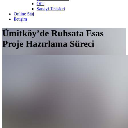
Ofis
Sanayi Tesisleri
Online Staj
İletişim
Ümitköy’de Ruhsata Esas
Proje Hazırlama Süreci