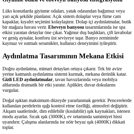
Lüks konutlarda giyinme odaları, yatak odasından bağımsız veya
yarı açık şekilde planlanır. Açık sistem dolaplar veya füme cam
kapaklar, kıyafet seçimini kolaylaştırır. Dolap içi aydınlatmalar, butik
bir mağaza havası verir.
Ebeveyn banyosu
tasarımlarında ise spa
etkisi yaratan detaylar öne çıkar. Yağmur duş başlıkları, çift lavabolar
ve geniş aynalar, konforu üst seviyeye taşır. Banyo zemininde
kaymaz ve ısıtmalı seramikler, kullanıcı deneyimini iyileştirir.
Aydınlatma Tasarımının Mekana Etkisi
Doğru aydınlatma, mimari detayları ortaya çıkarır. Tek bir avize
yerine katmanlı aydınlatma sistemi kurmak, mekana derinlik katar.
Gizli LED aydınlatmalar
, tavan havuzlarında veya mobilya
altlarında dramatik bir etki yaratır. Aplikler, duvar dokularını
vurgular.
Doğal ışıktan maksimum düzeyde yararlanmak gerekir. Pencerelerde
kullanılan perdelerin ışığı kontrol etme özelliği, atmosferi değiştirir.
Akşam saatlerinde, dim edilebilir (kısılabilir) ışık kaynakları, istenen
modu ayarlar. Sıcak ışık (3000K), ev ortamında samimiyet hissi
uyandırır. Çalışma alanlarında ise nötr beyaz ışık (4000K) dikkati
toplar.