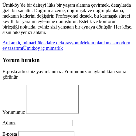
Ümitköy’de bir daireyi lüks bir yaşam alanına çevirmek, detaylarda
gizli bir sanattır. Doğru malzeme, doğru ışık ve doğru planlama,
mekanın kaderini değiştirir. Profesyonel destek, bu karmaşık süreci
keyifli bir yaratım eylemine dönüştürür. Estetik ve konforun
birleştiği noktada, eviniz sizi yansıtan bir aynaya dönüşür. Her köşe,
sizin hikayenizi anlatır.
Ankara iç mimar
Lüks daire dekorasyonu
Mekan planlaması
modern
ev tasarımı
Ümitköy iç mimarlık
Yorum bırakın
E-posta adresiniz yayımlanmaz. Yorumunuz onaylandıktan sonra
görünür.
Yorumunuz
Adınız
E-posta