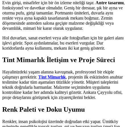
Evin girişi, misafirler için bir ön izleme niteliği taşır.
Antre tasarımı
,
fonksiyonel ve davetkar olmalıdır. Geniş bir dresuar, şık bir ayna ve
oturma pufu, girişi tamamlar. Portmanto üniteleri, duvarla aynı
renkte veya ayna kapaklı tasarlanarak mekanı boğmaz. Zemin
döşemesinde antreden salona geçişte malzeme değişikliği veya
devamlılık, mimari bir karar olarak uygulanır.
Hol duvarları, sanat eserleri veya aile fotoğrafları için bir galeri alanı
işlevi görür. Spot aydınlatmalar, bu eserleri vurgular. Dar
koridorlarda ayna kullanımı, mekanı iki kat geniş gösterir.
Tint Mimarlık İletişim ve Proje Süreci
Hayalinizdeki yaşam alanına kavuşmak, profesyonel bir ekiple
çalışmayı gerektirir.
Tint Mimarlık
, projenin ilk eskizinden anahtar
teslimine kadar tüm aşamaları titizlikle yönetir. Müşteri taleplerini
teknik doğrularla harmanlar. Malzeme seçiminden uygulama
kontrolüne kadar her adımda kaliteyi gözetir. Ankara Çayyolu ofisi,
proje detaylarını görüşmek için ziyaretçilerini bekler.
Renk Paleti ve Doku Uyumu
Renkler, insan psikolojisi üzerinde doğrudan etki yapar. Ümitköy
evlerinde genellikle toprak tonları, gri ve beyazın tonları (grej) fon