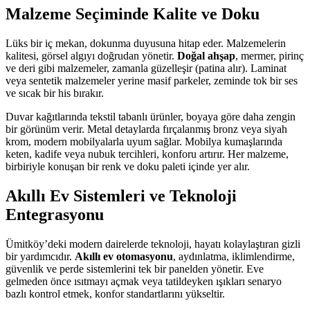
Malzeme Seçiminde Kalite ve Doku
Lüks bir iç mekan, dokunma duyusuna hitap eder. Malzemelerin
kalitesi, görsel algıyı doğrudan yönetir.
Doğal ahşap
, mermer, pirinç
ve deri gibi malzemeler, zamanla güzelleşir (patina alır). Laminat
veya sentetik malzemeler yerine masif parkeler, zeminde tok bir ses
ve sıcak bir his bırakır.
Duvar kağıtlarında tekstil tabanlı ürünler, boyaya göre daha zengin
bir görünüm verir. Metal detaylarda fırçalanmış bronz veya siyah
krom, modern mobilyalarla uyum sağlar. Mobilya kumaşlarında
keten, kadife veya nubuk tercihleri, konforu artırır. Her malzeme,
birbiriyle konuşan bir renk ve doku paleti içinde yer alır.
Akıllı Ev Sistemleri ve Teknoloji
Entegrasyonu
Ümitköy’deki modern dairelerde teknoloji, hayatı kolaylaştıran gizli
bir yardımcıdır.
Akıllı ev otomasyonu
, aydınlatma, iklimlendirme,
güvenlik ve perde sistemlerini tek bir panelden yönetir. Eve
gelmeden önce ısıtmayı açmak veya tatildeyken ışıkları senaryo
bazlı kontrol etmek, konfor standartlarını yükseltir.