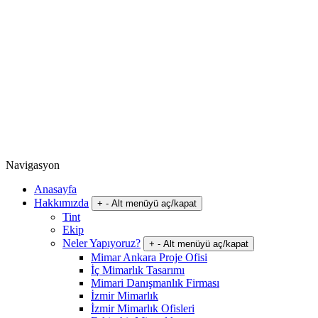
Navigasyon
Anasayfa
Hakkımızda
+
-
Alt menüyü aç/kapat
Tint
Ekip
Neler Yapıyoruz?
+
-
Alt menüyü aç/kapat
Mimar Ankara Proje Ofisi
İç Mimarlık Tasarımı
Mimari Danışmanlık Firması
İzmir Mimarlık
İzmir Mimarlık Ofisleri