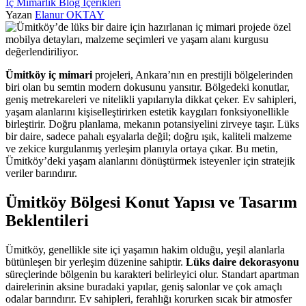
İç Mimarlık Blog İçerikleri
Yazan
Elanur OKTAY
Ümitköy iç mimari
projeleri, Ankara’nın en prestijli bölgelerinden
biri olan bu semtin modern dokusunu yansıtır. Bölgedeki konutlar,
geniş metrekareleri ve nitelikli yapılarıyla dikkat çeker. Ev sahipleri,
yaşam alanlarını kişiselleştirirken estetik kaygıları fonksiyonellikle
birleştirir. Doğru planlama, mekanın potansiyelini zirveye taşır. Lüks
bir daire, sadece pahalı eşyalarla değil; doğru ışık, kaliteli malzeme
ve zekice kurgulanmış yerleşim planıyla ortaya çıkar. Bu metin,
Ümitköy’deki yaşam alanlarını dönüştürmek isteyenler için stratejik
veriler barındırır.
Ümitköy Bölgesi Konut Yapısı ve Tasarım
Beklentileri
Ümitköy, genellikle site içi yaşamın hakim olduğu, yeşil alanlarla
bütünleşen bir yerleşim düzenine sahiptir.
Lüks daire dekorasyonu
süreçlerinde bölgenin bu karakteri belirleyici olur. Standart apartman
dairelerinin aksine buradaki yapılar, geniş salonlar ve çok amaçlı
odalar barındırır. Ev sahipleri, ferahlığı korurken sıcak bir atmosfer