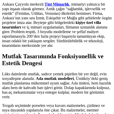
Ankara Çayyolu merkezli
Tint Mimarlık
, mimariyi yalnızca bir
yapı inşaatı olarak görmez. Antik çağın “sağlamlık, işlevsellik ve
estetik” (Firmitas, Utilitas, Venustas) ilkelerini benimser. Firma,
Ankara’nın yanı sıra İzmir, Eskişehir ve Muğla gibi şehirlerde özgün
projelere imza atar. Beytepe gibi bölgelerdeki
kişiye özel villa
tasarımları
ve iç mimari uygulamaları, firmanın uzmanlık alanına
girer. Problem tespiti, 3 boyutlu modelleme ve şeffaf maliyet
raporlamasıyla 200’den fazla projeyi başarıyla tamamlayan ekip,
insan odaklı bir yaklaşım sergiler. Sürdürülebilirlik ve teknoloji,
tasarımların merkezinde yer alır.
Mutfak Tasarımında Fonksiyonellik ve
Estetik Dengesi
Lüks dairelerde mutfak, sadece yemek pişirilen bir yer değil, evin
sosyalleşme alanıdır.
Ada mutfak modelleri
, Ümitköy’deki geniş
mutfak planlarına mükemmel uyum sağlar. Ada ünitesi, hem hazırlık
alanı hem de kahvaltı barı işlevi görür. Dolap kapaklarında kulpsuz,
bas-aç mekanizmalar veya entegre kulplar, modern bir görünüm
verir.
Tezgah seçiminde porselen veya kuvars malzemeler, çizilmez ve
ısıya dayanıklı yapılarıyla öne çıkar. Bu malzemeler, mermer