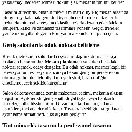
yakalamayı hedefler. Mimari dokunuşlar, mekanın ruhunu belirler.
Tasarım sürecinde, binanın mevcut mimari diliyle iç mekan arasında
bir uyum yakalamak gerekir. Dış cephedeki modern çizgiler, iç
mekanda minimalist veya neoklasik tarzlarla devam eder. Mekan
sahipleri, kalıcı ve zamansız tasarımlara yönelir. Geçici trendler
yerine uzun yıllar değerini koruyan malzemeler ön plana çıkar.
Geniş salonlarda odak noktası belirleme
Büyük metrekareli salonlarda eşyaların dağınık durması sıkça
rastlanan bir sorundur.
Mekan planlaması
yaparken bir odak
noktası seçmek, odayı dengeler. Bu odak noktası, mermer kaplı bir
televizyon ünitesi veya manzaraya bakan geniş bir pencere önü
oturma grubu olur. Mobilyaların yerleşimi, insan trafiğini
engellemeyecek şekilde kurgulanır.
Salon dekorasyonunda zemin malzemesi seçimi, mekanın algısını
değiştirir. Açık renkli, geniş ebatlı doğal taşlar veya balıksırtı
parkeler, kalite hissini artırır. Duvarlarda kullanılan çıtalama
teknikleri, mekana derinlik katar. Tavan yüksekliğini vurgulayan
aydınlatma armatürleri, lüks algısını pekiştirir.
Tint mimarlık tasarımda profesyonel tasarım