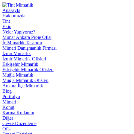
Anasayfa
Hakkımızda
Tint
Ekip
Neler Yapıyoruz?
Mimar Ankara Proje Ofisi
İç Mimarlık Tasarımı
Mimari Danışmanlık Firması
İzmir Mimarlık
İzmir Mimarlık Ofisleri
Eskişehir Mimarlık
Eskişehir Mimarlık Ofisleri
Muğla Mimarlık
Muğla Mimarlık Ofisleri
Ankara İlçe Mimarlık
Blog
Portfolyo
Mimari
Konut
Karma Kullanım
Diğer
Çevre Düzenleme
Ofis