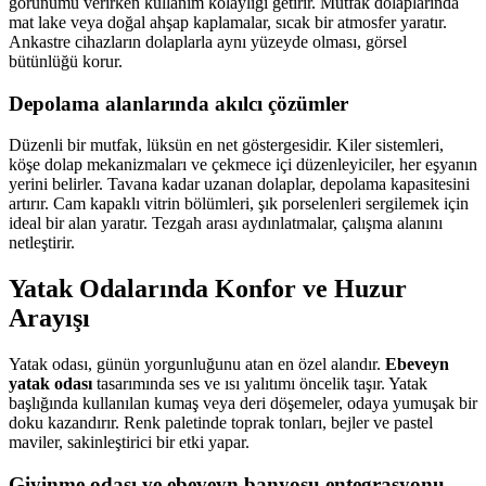
görünümü verirken kullanım kolaylığı getirir. Mutfak dolaplarında
mat lake veya doğal ahşap kaplamalar, sıcak bir atmosfer yaratır.
Ankastre cihazların dolaplarla aynı yüzeyde olması, görsel
bütünlüğü korur.
Depolama alanlarında akılcı çözümler
Düzenli bir mutfak, lüksün en net göstergesidir. Kiler sistemleri,
köşe dolap mekanizmaları ve çekmece içi düzenleyiciler, her eşyanın
yerini belirler. Tavana kadar uzanan dolaplar, depolama kapasitesini
artırır. Cam kapaklı vitrin bölümleri, şık porselenleri sergilemek için
ideal bir alan yaratır. Tezgah arası aydınlatmalar, çalışma alanını
netleştirir.
Yatak Odalarında Konfor ve Huzur
Arayışı
Yatak odası, günün yorgunluğunu atan en özel alandır.
Ebeveyn
yatak odası
tasarımında ses ve ısı yalıtımı öncelik taşır. Yatak
başlığında kullanılan kumaş veya deri döşemeler, odaya yumuşak bir
doku kazandırır. Renk paletinde toprak tonları, bejler ve pastel
maviler, sakinleştirici bir etki yapar.
Giyinme odası ve ebeveyn banyosu entegrasyonu