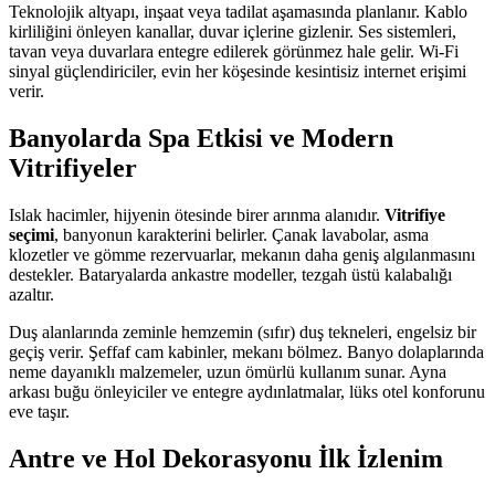
Teknolojik altyapı, inşaat veya tadilat aşamasında planlanır. Kablo
kirliliğini önleyen kanallar, duvar içlerine gizlenir. Ses sistemleri,
tavan veya duvarlara entegre edilerek görünmez hale gelir. Wi-Fi
sinyal güçlendiriciler, evin her köşesinde kesintisiz internet erişimi
verir.
Banyolarda Spa Etkisi ve Modern
Vitrifiyeler
Islak hacimler, hijyenin ötesinde birer arınma alanıdır.
Vitrifiye
seçimi
, banyonun karakterini belirler. Çanak lavabolar, asma
klozetler ve gömme rezervuarlar, mekanın daha geniş algılanmasını
destekler. Bataryalarda ankastre modeller, tezgah üstü kalabalığı
azaltır.
Duş alanlarında zeminle hemzemin (sıfır) duş tekneleri, engelsiz bir
geçiş verir. Şeffaf cam kabinler, mekanı bölmez. Banyo dolaplarında
neme dayanıklı malzemeler, uzun ömürlü kullanım sunar. Ayna
arkası buğu önleyiciler ve entegre aydınlatmalar, lüks otel konforunu
eve taşır.
Antre ve Hol Dekorasyonu İlk İzlenim