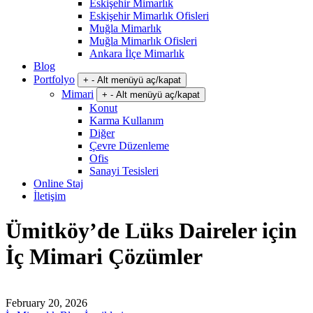
Eskişehir Mimarlık
Eskişehir Mimarlık Ofisleri
Muğla Mimarlık
Muğla Mimarlık Ofisleri
Ankara İlçe Mimarlık
Blog
Portfolyo
+
-
Alt menüyü aç/kapat
Mimari
+
-
Alt menüyü aç/kapat
Konut
Karma Kullanım
Diğer
Çevre Düzenleme
Ofis
Sanayi Tesisleri
Online Staj
İletişim
Ümitköy’de Lüks Daireler için
İç Mimari Çözümler
February 20, 2026