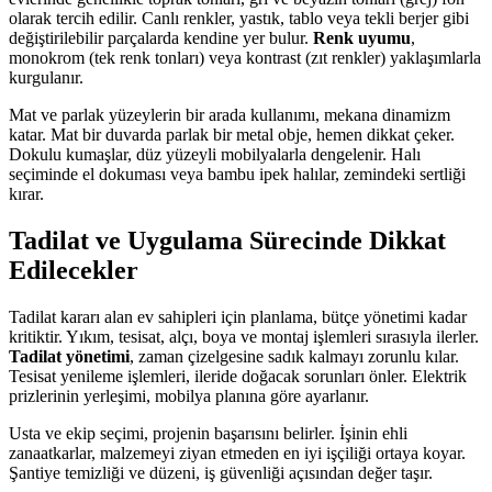
olarak tercih edilir. Canlı renkler, yastık, tablo veya tekli berjer gibi
değiştirilebilir parçalarda kendine yer bulur.
Renk uyumu
,
monokrom (tek renk tonları) veya kontrast (zıt renkler) yaklaşımlarla
kurgulanır.
Mat ve parlak yüzeylerin bir arada kullanımı, mekana dinamizm
katar. Mat bir duvarda parlak bir metal obje, hemen dikkat çeker.
Dokulu kumaşlar, düz yüzeyli mobilyalarla dengelenir. Halı
seçiminde el dokuması veya bambu ipek halılar, zemindeki sertliği
kırar.
Tadilat ve Uygulama Sürecinde Dikkat
Edilecekler
Tadilat kararı alan ev sahipleri için planlama, bütçe yönetimi kadar
kritiktir. Yıkım, tesisat, alçı, boya ve montaj işlemleri sırasıyla ilerler.
Tadilat yönetimi
, zaman çizelgesine sadık kalmayı zorunlu kılar.
Tesisat yenileme işlemleri, ileride doğacak sorunları önler. Elektrik
prizlerinin yerleşimi, mobilya planına göre ayarlanır.
Usta ve ekip seçimi, projenin başarısını belirler. İşinin ehli
zanaatkarlar, malzemeyi ziyan etmeden en iyi işçiliği ortaya koyar.
Şantiye temizliği ve düzeni, iş güvenliği açısından değer taşır.