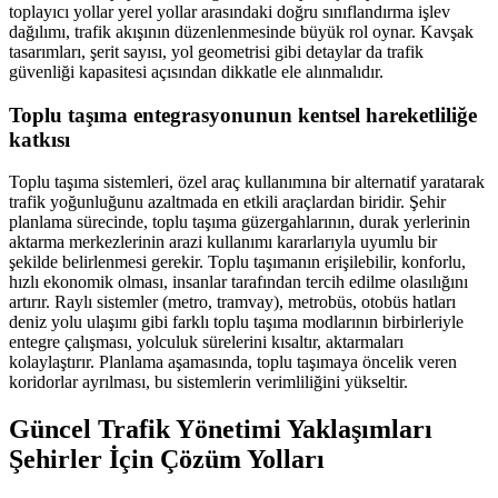
toplayıcı yollar yerel yollar arasındaki doğru sınıflandırma işlev
dağılımı, trafik akışının düzenlenmesinde büyük rol oynar. Kavşak
tasarımları, şerit sayısı, yol geometrisi gibi detaylar da trafik
güvenliği kapasitesi açısından dikkatle ele alınmalıdır.
Toplu taşıma entegrasyonunun kentsel hareketliliğe
katkısı
Toplu taşıma sistemleri, özel araç kullanımına bir alternatif yaratarak
trafik yoğunluğunu azaltmada en etkili araçlardan biridir. Şehir
planlama sürecinde, toplu taşıma güzergahlarının, durak yerlerinin
aktarma merkezlerinin arazi kullanımı kararlarıyla uyumlu bir
şekilde belirlenmesi gerekir. Toplu taşımanın erişilebilir, konforlu,
hızlı ekonomik olması, insanlar tarafından tercih edilme olasılığını
artırır. Raylı sistemler (metro, tramvay), metrobüs, otobüs hatları
deniz yolu ulaşımı gibi farklı toplu taşıma modlarının birbirleriyle
entegre çalışması, yolculuk sürelerini kısaltır, aktarmaları
kolaylaştırır. Planlama aşamasında, toplu taşımaya öncelik veren
koridorlar ayrılması, bu sistemlerin verimliliğini yükseltir.
Güncel Trafik Yönetimi Yaklaşımları
Şehirler İçin Çözüm Yolları