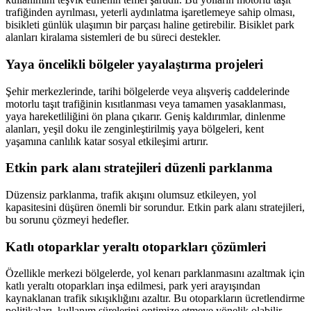
trafiğinden ayrılması, yeterli aydınlatma işaretlemeye sahip olması,
bisikleti günlük ulaşımın bir parçası haline getirebilir. Bisiklet park
alanları kiralama sistemleri de bu süreci destekler.
Yaya öncelikli bölgeler yayalaştırma projeleri
Şehir merkezlerinde, tarihi bölgelerde veya alışveriş caddelerinde
motorlu taşıt trafiğinin kısıtlanması veya tamamen yasaklanması,
yaya hareketliliğini ön plana çıkarır. Geniş kaldırımlar, dinlenme
alanları, yeşil doku ile zenginleştirilmiş yaya bölgeleri, kent
yaşamına canlılık katar sosyal etkileşimi artırır.
Etkin park alanı stratejileri düzenli parklanma
Düzensiz parklanma, trafik akışını olumsuz etkileyen, yol
kapasitesini düşüren önemli bir sorundur. Etkin park alanı stratejileri,
bu sorunu çözmeyi hedefler.
Katlı otoparklar yeraltı otoparkları çözümleri
Özellikle merkezi bölgelerde, yol kenarı parklanmasını azaltmak için
katlı yeraltı otoparkları inşa edilmesi, park yeri arayışından
kaynaklanan trafik sıkışıklığını azaltır. Bu otoparkların ücretlendirme
politikaları, kullanım sürelerini optimize etmeye yönelik olabilir.