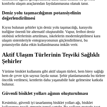
konforlu ulaşım araçlarından faydalanmasına olanak tanır.
Deniz yolu taşımacılığının potansiyelinin
değerlendirilmesi
Kıyısı bulunan şehirler için deniz yolu taşımacılığı, karayolu
trafiğine önemli bir alternatif oluşturabilir. Vapur, feribot deniz
otobüsü seferlerinin artırılması, iskelelerin modernleştirilmesi kara
ulaşım sistemleriyle entegrasyonunun güçlendirilmesi, bu
potansiyelin daha etkin kullanılmasına imkân verir.
Aktif Ulaşım Türlerinin Teşviki Sağlıklı
Şehirler
Yürüme bisiklet kullanımı gibi aktif ulaşım türleri, hem birey sağlığı
hem de çevre için sayısız fayda sunar. Şehir planlamasında bu türlere
öncelik verilmesi, kentlerin daha yaşanabilir hale gelmesine katkıda
bulunur.
Güvenli bisiklet yolları ağının oluşturulması
Kesintisiz, güvenli iyi tasarlanmış bisiklet yolları ağı, bisiklet
kullanımını teşvik etmenin temel şartıdır. Bu yolların motorlu taşıt