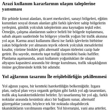
Arazi kullanım kararlarının ulaşım taleplerine
yansıması
Bir şehirde konut alanları, ticaret merkezleri, sanayi bölgeleri, eğitim
kurumları sosyal donatı alanları gibi farklı işlevlere sahip bölgelerin
yerleşimi, günlük yolculuk taleplerinin ana kaynağını teşkil eder.
Örneğin, çalışma alanlarının sadece belirli bir bölgede toplanması,
sabah akşam saatlerinde bu bölgeye yönelik yoğun bir trafik akınına
yol açar. Karma arazi kullanımı ilkesi ise farklı işlevlerin birbirine
yakın bölgelerde yer almasını teşvik ederek yolculuk mesafelerini
kısaltır, yürüme bisiklet gibi alternatif ulaşım türlerini cazip hale
getirir. Bu sayede, motorlu taşıt trafiği üzerindeki baskı hafifler.
Planlama aşamasında, arazi kullanım yoğunlukları ile ulaşım
altyapısı kapasitesi arasında bir denge kurulması, trafik sıkışıklığının
önüne geçilmesinde kritik bir adımdır.
Yol ağlarının tasarımı İle erişilebilirliğin şekillenmesi
Yol ağının yapısı, bir kentteki hareketliliğin belkemiğidir. Izgara
plan, radyal plan veya organik gelişim gibi farklı yol ağı tasarımları,
trafik akış karakteristiklerini belirler. İyi tasarlanmış bir yol ağı, farklı
noktalar arasında kesintisiz akıcı bir bağlantı sunar, alternatif
güzergahlar yaratır, böylece tek bir noktada oluşabilecek
tıkanıklıkların yayılmasını engeller. Yol hiyerarşisi, yani ana arterler,