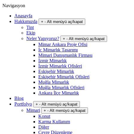
Navigasyon
Anasayfa
Hakkımızda
+
-
Alt menüyü aç/kapat
Tint
Ekip
Neler Yapıyoruz?
+
-
Alt menüyü aç/kapat
Mimar Ankara Proje Ofisi
İç Mimarlık Tasarımı
Mimari Danışmanlık Firması
İzmir Mimarlık
İzmir Mimarlık Ofisleri
Eskişehir Mimarlık
Eskişehir Mimarlık Ofisleri
Muğla Mimarlık
Muğla Mimarlık Ofisleri
Ankara İlçe Mimarlık
Blog
Portfolyo
+
-
Alt menüyü aç/kapat
Mimari
+
-
Alt menüyü aç/kapat
Konut
Karma Kullanım
Diğer
Çevre Düzenleme