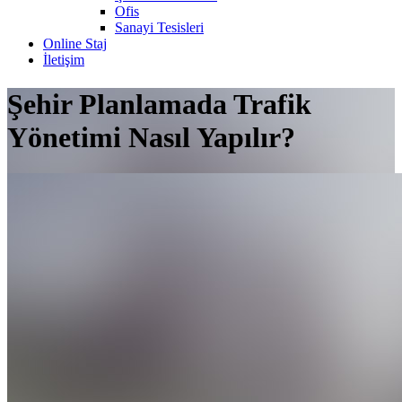
Ofis
Sanayi Tesisleri
Online Staj
İletişim
Şehir Planlamada Trafik
Yönetimi Nasıl Yapılır?