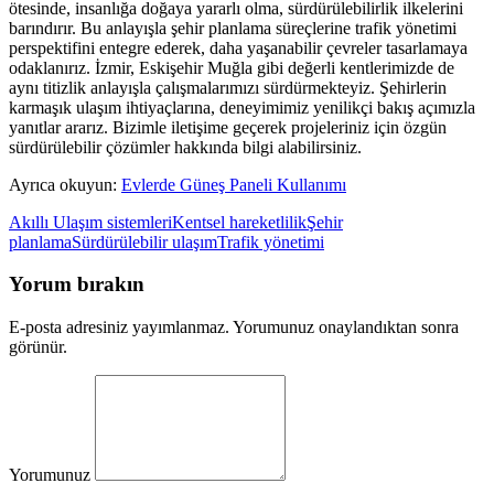
ötesinde, insanlığa doğaya yararlı olma, sürdürülebilirlik ilkelerini
barındırır. Bu anlayışla şehir planlama süreçlerine trafik yönetimi
perspektifini entegre ederek, daha yaşanabilir çevreler tasarlamaya
odaklanırız. İzmir, Eskişehir Muğla gibi değerli kentlerimizde de
aynı titizlik anlayışla çalışmalarımızı sürdürmekteyiz. Şehirlerin
karmaşık ulaşım ihtiyaçlarına, deneyimimiz yenilikçi bakış açımızla
yanıtlar ararız. Bizimle iletişime geçerek projeleriniz için özgün
sürdürülebilir çözümler hakkında bilgi alabilirsiniz.
Ayrıca okuyun:
Evlerde Güneş Paneli Kullanımı
Akıllı Ulaşım sistemleri
Kentsel hareketlilik
Şehir
planlama
Sürdürülebilir ulaşım
Trafik yönetimi
Yorum bırakın
E-posta adresiniz yayımlanmaz. Yorumunuz onaylandıktan sonra
görünür.
Yorumunuz