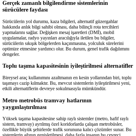
Gerçek zamanlı bilgilendirme sistemlerinin
sürücülere faydası
Sürücülerin yol durumu, kaza bilgileri, alternatif güzergahlar
hakkında anlık bilgi sahibi olması, daha bilinçli rota tercihleri
yapmalarını sağlar. Değişken mesaj işaretleri (DMİ), mobil
uygulamalar, radyo yayınları aracılığıyla iletilen bu bilgiler,
sürücülerin sıkışık bölgelerden kaçınmasına, yolculuk sürelerini
optimize etmesine yardımcı olur. Bu durum, genel trafik dağılımını
dengeler.
Toplu taşıma kapasitesinin iyileştirilmesi alternatifler
Bireysel araç kullanımını azaltmanın en kesin yollarından biri, toplu
taşımayı cazip kılmaktır. Bu, mevcut sistemlerin iyileştirilmesi yeni,
etkili alternatiflerin devreye sokulmasıyla mümkündür.
Metro metrobüs tramvay hatlarının
yaygınlaştırılması
Yüksek taşıma kapasitesine sahip raylı sistemler (metro, hafif raylı
sistem, tramvay) ayrılmış özel koridorlarda çalışan metrobüsler,
özellikle büyük şehirlerde trafik sorununa kalıcı çözümler sunar. Bu
sistemlerin ağının genişletilmesi, daha fazla insanın bu çevreci