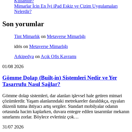
Kullanılır?
Mimarlar İçin En İyi iPad Eskiz ve Çizim Uygulamaları
Nelerdir?
Son yorumlar
Tint Mimarlık
on
Metaverse Mimarlığı
idris
on
Metaverse Mimarlığı
Arkipedya
on
Açık Ofis Kavramı
01/08 2026
Gömme Dolap (Built-in) Sistemleri Nedir ve Yer
Tasarrufu Nasıl Sağlar?
Gömme dolap sistemleri, dar alanları işlevsel hale getiren mimari
çözümlerdir. Yaşam alanlarındaki metrekareler daraldıkça, eşyaları
düzenli tutma ihtiyacı artış sergiler. Standart mobilyalar odanın
ortasında hacim kaplarken, duvara entegre edilen tasarımlar mekanın
sınırlarını zorlar. Böylece evleriniz çok…
31/07 2026