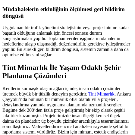
Müdahalelerin etkinliğinin ölçülmesi geri bildirim
döngüsü
Uygulanan bir trafik yönetimi stratejisinin veya projesinin ne kadar
başarılı olduğunu anlamak için öncesi sonrası durum
karşılaştırmaları yapılır. Toplanan veriler ışığında müdahalenin
hedeflerine ulaşıp ulaşmadığı değerlendirilir, gerekirse iyileştirmeler
yapılır. Bu sürekli geri bildirim döngüsü, sistemin zamanla daha da
optimize edilmesini sağlar.
Tint Mimarlık İle Yaşam Odaklı Şehir
Planlama Çözümleri
Kentlerin karmaşık ulaşım ağları içinde, insan odaklı çözümler
üretmek büyük bir titizlik deneyim gerektirir.
Tint Mimarlık
, Ankara
Çayyolu’nda bulunan bir mimarlık ofisi olarak villa projeleri,
detaylandırma yanında uygulama alanlarında uzmanlık sergiler.
Bugüne dek 200’den fazla proje geliştirmiş bir ekip olarak çeşitli
takdirler kazanmıştır. Projelerimizde insan ölçeği kentsel ölçek
daima ön plandadır; üç boyutlu çizimler aracılığıyla tasarımlarımızı
somutlaştırırız. Maliyetlendirme icmal analizleri sayesinde şeffaf bir
raporlama sistemi yürütürüz. Bizim için mimari, estetik endişelerin