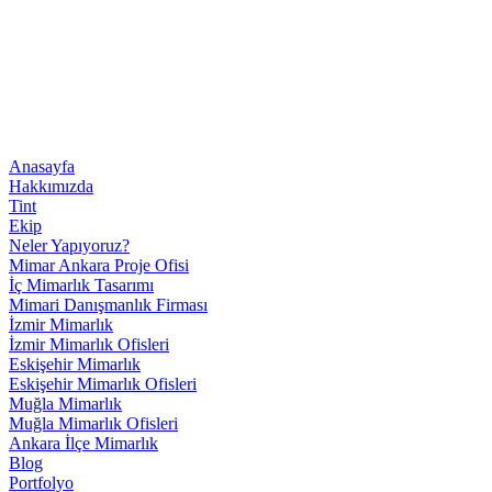
Anasayfa
Hakkımızda
Tint
Ekip
Neler Yapıyoruz?
Mimar Ankara Proje Ofisi
İç Mimarlık Tasarımı
Mimari Danışmanlık Firması
İzmir Mimarlık
İzmir Mimarlık Ofisleri
Eskişehir Mimarlık
Eskişehir Mimarlık Ofisleri
Muğla Mimarlık
Muğla Mimarlık Ofisleri
Ankara İlçe Mimarlık
Blog
Portfolyo