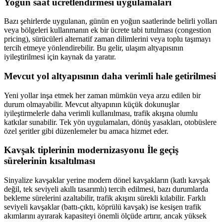
Yoğun saat ücretlendirmesi uygulamaları
Bazı şehirlerde uygulanan, günün en yoğun saatlerinde belirli yolları
veya bölgeleri kullanmanın ek bir ücrete tabi tutulması (congestion
pricing), sürücüleri alternatif zaman dilimlerini veya toplu taşımayı
tercih etmeye yönlendirebilir. Bu gelir, ulaşım altyapısının
iyileştirilmesi için kaynak da yaratır.
Mevcut yol altyapısının daha verimli hale getirilmesi
Yeni yollar inşa etmek her zaman mümkün veya arzu edilen bir
durum olmayabilir. Mevcut altyapının küçük dokunuşlar
iyileştirmelerle daha verimli kullanılması, trafik akışına olumlu
katkılar sunabilir. Tek yön uygulamaları, dönüş yasakları, otobüslere
özel şeritler gibi düzenlemeler bu amaca hizmet eder.
Kavşak tiplerinin modernizasyonu İle geçiş
sürelerinin kısaltılması
Sinyalize kavşaklar yerine modern dönel kavşakların (katlı kavşak
değil, tek seviyeli akıllı tasarımlı) tercih edilmesi, bazı durumlarda
bekleme sürelerini azaltabilir, trafik akışını sürekli kılabilir. Farklı
seviyeli kavşaklar (battı-çıktı, köprülü kavşak) ise kesişen trafik
akımlarını ayırarak kapasiteyi önemli ölçüde artırır, ancak yüksek