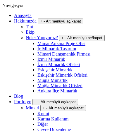
Navigasyon
Anasayfa
Hakkımızda
+
-
Alt menüyü aç/kapat
Tint
Ekip
Neler Yapıyoruz?
+
-
Alt menüyü aç/kapat
Mimar Ankara Proje Ofisi
İç Mimarlık Tasarımı
Mimari Danışmanlık Firması
İzmir Mimarlık
İzmir Mimarlık Ofisleri
Eskişehir Mimarlık
Eskişehir Mimarlık Ofisleri
Muğla Mimarlık
Muğla Mimarlık Ofisleri
Ankara İlçe Mimarlık
Blog
Portfolyo
+
-
Alt menüyü aç/kapat
Mimari
+
-
Alt menüyü aç/kapat
Konut
Karma Kullanım
Diğer
Çevre Düzenleme