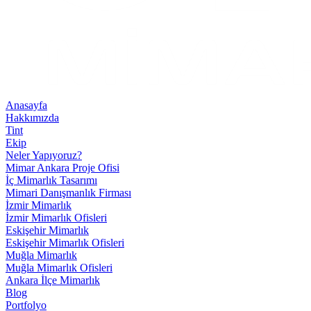
Anasayfa
Hakkımızda
Tint
Ekip
Neler Yapıyoruz?
Mimar Ankara Proje Ofisi
İç Mimarlık Tasarımı
Mimari Danışmanlık Firması
İzmir Mimarlık
İzmir Mimarlık Ofisleri
Eskişehir Mimarlık
Eskişehir Mimarlık Ofisleri
Muğla Mimarlık
Muğla Mimarlık Ofisleri
Ankara İlçe Mimarlık
Blog
Portfolyo