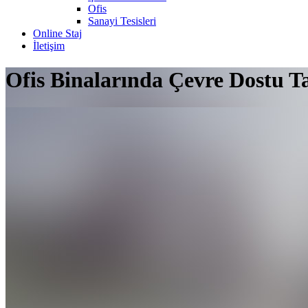
Ofis
Sanayi Tesisleri
Online Staj
İletişim
Ofis Binalarında Çevre Dostu Ta