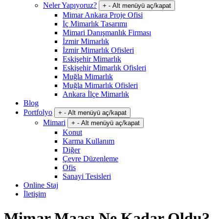
Neler Yapıyoruz?
+
-
Alt menüyü aç/kapat
Mimar Ankara Proje Ofisi
İç Mimarlık Tasarımı
Mimari Danışmanlık Firması
İzmir Mimarlık
İzmir Mimarlık Ofisleri
Eskişehir Mimarlık
Eskişehir Mimarlık Ofisleri
Muğla Mimarlık
Muğla Mimarlık Ofisleri
Ankara İlçe Mimarlık
Blog
Portfolyo
+
-
Alt menüyü aç/kapat
Mimari
+
-
Alt menüyü aç/kapat
Konut
Karma Kullanım
Diğer
Çevre Düzenleme
Ofis
Sanayi Tesisleri
Online Staj
İletişim
Mimar Maaşı Ne Kadar Oldu?