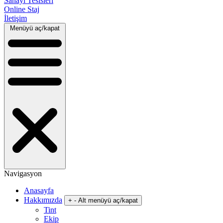
Sanayi Tesisleri
Online Staj
İletişim
Menüyü aç/kapat
Navigasyon
Anasayfa
Hakkımızda
+
-
Alt menüyü aç/kapat
Tint
Ekip