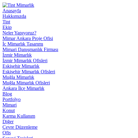
Anasayfa
Hakkımızda
Tint
Ekip
Neler Yapıyoruz?
Mimar Ankara Proje Ofisi
İç Mimarlık Tasarımı
Mimari Danışmanlık Firması
İzmir Mimarlık
İzmir Mimarlık Ofisleri
Eskişehir Mimarlık
Eskişehir Mimarlık Ofisleri
Muğla Mimarlık
Muğla Mimarlık Ofisleri
Ankara İlçe Mimarlık
Blog
Portfolyo
Mimari
Konut
Karma Kullanım
Diğer
Çevre Düzenleme
Ofis