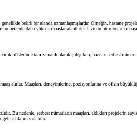
 genellikle belirli bir alanda uzmanlaşmışlardır. Örneğin, hastane proj
e bu nedenle daha yüksek maaşlar alabilirler. Uzman bir mimarın maaşı 
imarlık ofislerinde tam zamanlı olarak çalışırken, bazıları serbest mimar
 maaş alırlar. Maaşları, deneyimlerine, pozisyonlarına ve ofisin büyüklüğ
bazlıdır. Bu nedenle, serbest mimarların maaşları, aldıkları projelerin sa
elir istikrarsız olabilir.