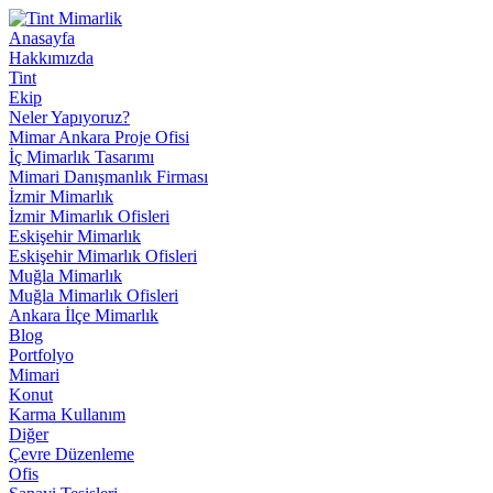
Anasayfa
Hakkımızda
Tint
Ekip
Neler Yapıyoruz?
Mimar Ankara Proje Ofisi
İç Mimarlık Tasarımı
Mimari Danışmanlık Firması
İzmir Mimarlık
İzmir Mimarlık Ofisleri
Eskişehir Mimarlık
Eskişehir Mimarlık Ofisleri
Muğla Mimarlık
Muğla Mimarlık Ofisleri
Ankara İlçe Mimarlık
Blog
Portfolyo
Mimari
Konut
Karma Kullanım
Diğer
Çevre Düzenleme
Ofis