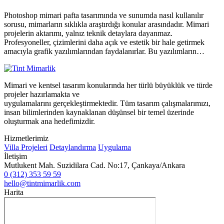
Photoshop mimari pafta tasarımında ve sunumda nasıl kullanılır
sorusu, mimarların sıklıkla araştırdığı konular arasındadır. Mimari
projelerin aktarımı, yalnız teknik detaylara dayanmaz.
Profesyoneller, çizimlerini daha açık ve estetik bir hale getirmek
amacıyla grafik yazılımlarından faydalanırlar. Bu yazılımların…
Mimari ve kentsel tasarım konularında her türlü büyüklük ve türde
projeler hazırlamakta ve
uygulamalarını gerçekleştirmektedir. Tüm tasarım çalışmalarımızı,
insan bilimlerinden kaynaklanan düşünsel bir temel üzerinde
oluşturmak ana hedefimizdir.
Hizmetlerimiz
Villa Projeleri
Detaylandırma
Uygulama
İletişim
Mutlukent Mah. Suzidilara Cad. No:17, Çankaya/Ankara
0 (312) 353 59 59
hello@tintmimarlik.com
Harita