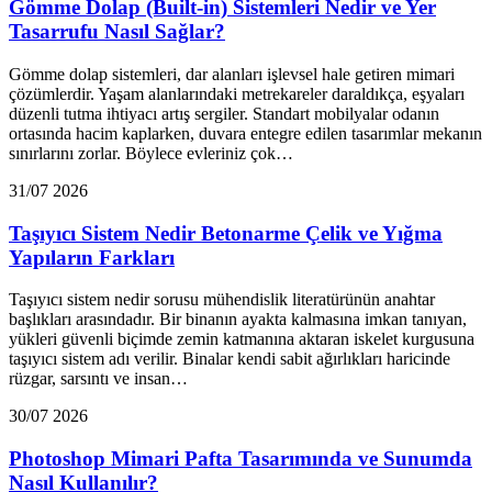
Gömme Dolap (Built-in) Sistemleri Nedir ve Yer
Tasarrufu Nasıl Sağlar?
Gömme dolap sistemleri, dar alanları işlevsel hale getiren mimari
çözümlerdir. Yaşam alanlarındaki metrekareler daraldıkça, eşyaları
düzenli tutma ihtiyacı artış sergiler. Standart mobilyalar odanın
ortasında hacim kaplarken, duvara entegre edilen tasarımlar mekanın
sınırlarını zorlar. Böylece evleriniz çok…
31/07 2026
Taşıyıcı Sistem Nedir Betonarme Çelik ve Yığma
Yapıların Farkları
Taşıyıcı sistem nedir sorusu mühendislik literatürünün anahtar
başlıkları arasındadır. Bir binanın ayakta kalmasına imkan tanıyan,
yükleri güvenli biçimde zemin katmanına aktaran iskelet kurgusuna
taşıyıcı sistem adı verilir. Binalar kendi sabit ağırlıkları haricinde
rüzgar, sarsıntı ve insan…
30/07 2026
Photoshop Mimari Pafta Tasarımında ve Sunumda
Nasıl Kullanılır?