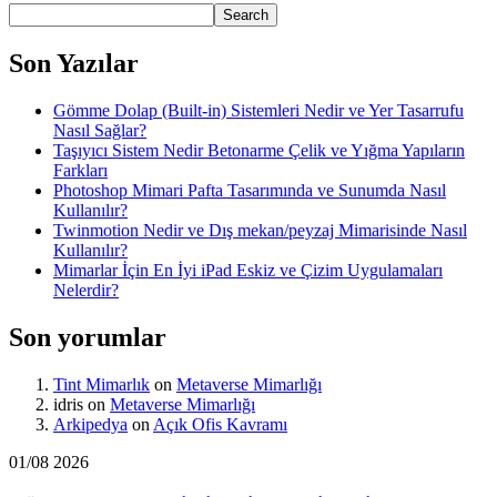
Search
Son Yazılar
Gömme Dolap (Built-in) Sistemleri Nedir ve Yer Tasarrufu
Nasıl Sağlar?
Taşıyıcı Sistem Nedir Betonarme Çelik ve Yığma Yapıların
Farkları
Photoshop Mimari Pafta Tasarımında ve Sunumda Nasıl
Kullanılır?
Twinmotion Nedir ve Dış mekan/peyzaj Mimarisinde Nasıl
Kullanılır?
Mimarlar İçin En İyi iPad Eskiz ve Çizim Uygulamaları
Nelerdir?
Son yorumlar
Tint Mimarlık
on
Metaverse Mimarlığı
idris
on
Metaverse Mimarlığı
Arkipedya
on
Açık Ofis Kavramı
01/08 2026