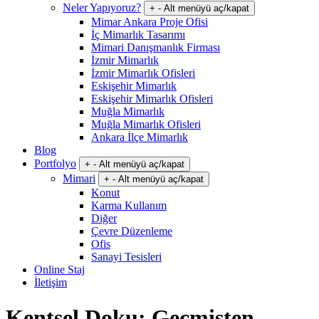
Neler Yapıyoruz?
+
-
Alt menüyü aç/kapat
Mimar Ankara Proje Ofisi
İç Mimarlık Tasarımı
Mimari Danışmanlık Firması
İzmir Mimarlık
İzmir Mimarlık Ofisleri
Eskişehir Mimarlık
Eskişehir Mimarlık Ofisleri
Muğla Mimarlık
Muğla Mimarlık Ofisleri
Ankara İlçe Mimarlık
Blog
Portfolyo
+
-
Alt menüyü aç/kapat
Mimari
+
-
Alt menüyü aç/kapat
Konut
Karma Kullanım
Diğer
Çevre Düzenleme
Ofis
Sanayi Tesisleri
Online Staj
İletişim
Kentsel Doku: Geçmişten