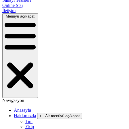
Sanayi Tesisleri
Online Staj
İletişim
Menüyü aç/kapat
Navigasyon
Anasayfa
Hakkımızda
+
-
Alt menüyü aç/kapat
Tint
Ekip