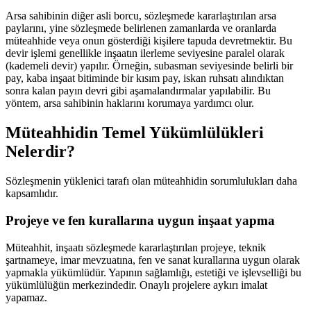
Arsa sahibinin diğer asli borcu, sözleşmede kararlaştırılan arsa
paylarını, yine sözleşmede belirlenen zamanlarda ve oranlarda
müteahhide veya onun gösterdiği kişilere tapuda devretmektir. Bu
devir işlemi genellikle inşaatın ilerleme seviyesine paralel olarak
(kademeli devir) yapılır. Örneğin, subasman seviyesinde belirli bir
pay, kaba inşaat bitiminde bir kısım pay, iskan ruhsatı alındıktan
sonra kalan payın devri gibi aşamalandırmalar yapılabilir. Bu
yöntem, arsa sahibinin haklarını korumaya yardımcı olur.
Müteahhidin Temel Yükümlülükleri
Nelerdir?
Sözleşmenin yüklenici tarafı olan müteahhidin sorumlulukları daha
kapsamlıdır.
Projeye ve fen kurallarına uygun inşaat yapma
Müteahhit, inşaatı sözleşmede kararlaştırılan projeye, teknik
şartnameye, imar mevzuatına, fen ve sanat kurallarına uygun olarak
yapmakla yükümlüdür. Yapının sağlamlığı, estetiği ve işlevselliği bu
yükümlülüğün merkezindedir. Onaylı projelere aykırı imalat
yapamaz.