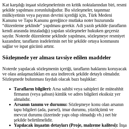
Kat karşılığı inşaat sözleşmelerinin en kritik noktalarından biri, resmi
şekilde yapılması zorunluluğudur. Bu sözleşmeler, taşınmaz
mülkiyetinin veya payının devrini içerdiği için, Türk Medeni
Kanunu ve Tapu Kanunu gereğince mutlaka noter huzurunda
“düzenleme şeklinde” yapılması gerekir. Adi yazılı şekilde (tarafların
kendi arasında imzaladığı) yapılan sözleşmeler hukuken geçersiz
sayılır. Noterde düzenleme şeklinde yapılması, sözleşmeye resmiyet
kazandırır, tarafların iradelerinin net bir şekilde ortaya konmasını
sağlar ve ispat gücünü artırır.
Sözleşmede yer alması tavsiye edilen maddeler
Noterde yapılacak sözleşmenin içeriği, tarafların haklarını koruyacak
ve olası anlaşmazlıkları en aza indirecek şekilde detaylı olmalıdır.
Sözleşmede bulunması faydalı olacak bazı başlıklar:
Tarafların bilgileri:
Arsa sahibi veya sahipleri ile müteahhit
firmanın (veya şahsın) kimlik ve adres bilgileri eksiksiz yer
almalıdır.
Arsanın tanımı ve durumu:
Sözleşmeye konu olan arsanın
tapu bilgileri (ada, parsel), imar durumu, yüzölçümü ve
mevcut durumu (üzerinde yapı olup olmadığı vb.) net bir
şekilde belirtilmelidir.
Yapılacak inşaatın detayları (Proje, malzeme kalitesi):
İnşa