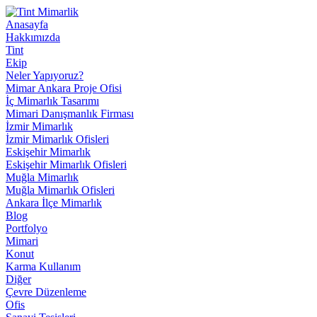
Anasayfa
Hakkımızda
Tint
Ekip
Neler Yapıyoruz?
Mimar Ankara Proje Ofisi
İç Mimarlık Tasarımı
Mimari Danışmanlık Firması
İzmir Mimarlık
İzmir Mimarlık Ofisleri
Eskişehir Mimarlık
Eskişehir Mimarlık Ofisleri
Muğla Mimarlık
Muğla Mimarlık Ofisleri
Ankara İlçe Mimarlık
Blog
Portfolyo
Mimari
Konut
Karma Kullanım
Diğer
Çevre Düzenleme
Ofis