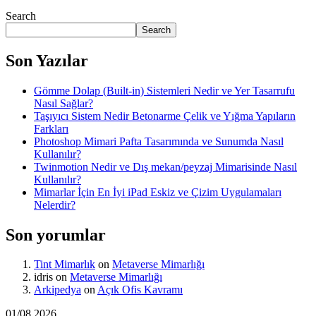
Search
Search
Son Yazılar
Gömme Dolap (Built-in) Sistemleri Nedir ve Yer Tasarrufu
Nasıl Sağlar?
Taşıyıcı Sistem Nedir Betonarme Çelik ve Yığma Yapıların
Farkları
Photoshop Mimari Pafta Tasarımında ve Sunumda Nasıl
Kullanılır?
Twinmotion Nedir ve Dış mekan/peyzaj Mimarisinde Nasıl
Kullanılır?
Mimarlar İçin En İyi iPad Eskiz ve Çizim Uygulamaları
Nelerdir?
Son yorumlar
Tint Mimarlık
on
Metaverse Mimarlığı
idris
on
Metaverse Mimarlığı
Arkipedya
on
Açık Ofis Kavramı
01/08 2026