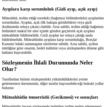
Ayıplara karşı sorumluluk (Gizli ayıp, açık ayıp)
Müteahhit, teslim ettiği eserdeki (bağımsız bölümlerdeki) ayıplardan
sorumludur. Ayıplar, açık (ilk bakışta görülebilen) veya gizli
(kullanımla ortaya çıkan) olabilir. Arsa sahibi, teslim aldığı bağımsız
bölümleri makul bir süre içinde gözden geçirerek açık ayıpları
müteahhide bildirmelidir. Gizli ayıplar ise ortaya çıktığı anda
bildirilmelidir. Müteahhidin ayıplara karşı sorumluluğu, Borçlar
Kanunu’ndaki zamanaşımı sürelerine tabidir. Arsa sahibi, ayıbın
niteliğine göre onarım, bedel indirimi veya sözleşmeden dönme gibi
haklara başvurabilir.
Sözleşmenin İhlali Durumunda Neler
Olur?
Taraflardan birinin sözleşmedeki yükümlülüklerini yerine
getirmemesi durumunda, diğer tarafın başvurabileceği hukuki yollar
bulunur.
Müteahhidin temerrüdü (Gecikmesi) ve sonuçları
Müteahhidin inşaatı sözleşmede belirtilen tarihte teslim edememesi