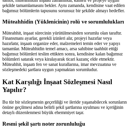
sahibi, müteahhidin inşaatı zamanında, kaliteli ve projeye uygun
şekilde tamamlamasını bekler. Aynı zamanda, kendisine vaat edilen
bağımsız bölümlerin tapusunu sorunsuz bir şekilde almayı hedefler.
Müteahhidin (Yüklenicinin) rolü ve sorumlulukları
Müteahhit, inşaat sürecinin yürütülmesinden sorumlu olan taraftır.
Finansmanı ayarlar, gerekli izinleri alır, projeyi hazırlar veya
hazırlatır, inşaatı organize eder, malzemeleri temin eder ve yapıyı
tamamlar. Müteahhidin temel amacı, arsa sahibine taahhüt ettiği
bağımsız bölümleri teslim ettikten sonra, kendisine kalan bağımsız
bölümleri satarak veya kiralayarak ticari kazanç elde etmektir.
Müteahhit, inşaatı fen ve sanat kurallarına, imar mevzuatına ve
sözleşmedeki şartlara uygun yapmaktan sorumludur.
Kat Karşılığı İnşaat Sözleşmesi Nasıl
Yapılır?
Bu tür bir sözleşmenin geçerliliği ve ileride yaşanabilecek sorunların
önüne geçilmesi adına belirli şekil şartlarına uyulması ve içeriğinin
detaylı düzenlenmesi büyük ehemmiyet taşır.
Resmi şekil şartı noter zorunluluğu