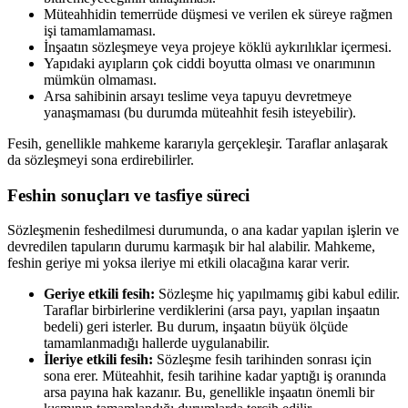
Müteahhidin temerrüde düşmesi ve verilen ek süreye rağmen
işi tamamlamaması.
İnşaatın sözleşmeye veya projeye köklü aykırılıklar içermesi.
Yapıdaki ayıpların çok ciddi boyutta olması ve onarımının
mümkün olmaması.
Arsa sahibinin arsayı teslime veya tapuyu devretmeye
yanaşmaması (bu durumda müteahhit fesih isteyebilir).
Fesih, genellikle mahkeme kararıyla gerçekleşir. Taraflar anlaşarak
da sözleşmeyi sona erdirebilirler.
Feshin sonuçları ve tasfiye süreci
Sözleşmenin feshedilmesi durumunda, o ana kadar yapılan işlerin ve
devredilen tapuların durumu karmaşık bir hal alabilir. Mahkeme,
feshin geriye mi yoksa ileriye mi etkili olacağına karar verir.
Geriye etkili fesih:
Sözleşme hiç yapılmamış gibi kabul edilir.
Taraflar birbirlerine verdiklerini (arsa payı, yapılan inşaatın
bedeli) geri isterler. Bu durum, inşaatın büyük ölçüde
tamamlanmadığı hallerde uygulanabilir.
İleriye etkili fesih:
Sözleşme fesih tarihinden sonrası için
sona erer. Müteahhit, fesih tarihine kadar yaptığı iş oranında
arsa payına hak kazanır. Bu, genellikle inşaatın önemli bir