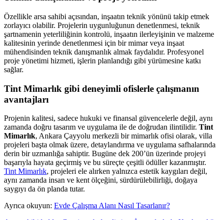
Özellikle arsa sahibi açısından, inşaatın teknik yönünü takip etmek
zorlayıcı olabilir. Projelerin uygunluğunun denetlenmesi, teknik
şartnamenin yeterliliğinin kontrolü, inşaatın ilerleyişinin ve malzeme
kalitesinin yerinde denetlenmesi için bir mimar veya inşaat
mühendisinden teknik danışmanlık almak faydalıdır. Profesyonel
proje yönetimi hizmeti, işlerin planlandığı gibi yürümesine katkı
sağlar.
Tint Mimarlık gibi deneyimli ofislerle çalışmanın
avantajları
Projenin kalitesi, sadece hukuki ve finansal güvencelerle değil, aynı
zamanda doğru tasarım ve uygulama ile de doğrudan ilintilidir.
Tint
Mimarlık
, Ankara Çayyolu merkezli bir mimarlık ofisi olarak, villa
projeleri başta olmak üzere, detaylandırma ve uygulama safhalarında
derin bir uzmanlığa sahiptir. Bugüne dek 200’ün üzerinde projeyi
başarıyla hayata geçirmiş ve bu süreçte çeşitli ödüller kazanmıştır.
Tint Mimarlık
, projeleri ele alırken yalnızca estetik kaygıları değil,
aynı zamanda insan ve kent ölçeğini, sürdürülebilirliği, doğaya
saygıyı da ön planda tutar.
Ayrıca okuyun:
Evde Çalışma Alanı Nasıl Tasarlanır?