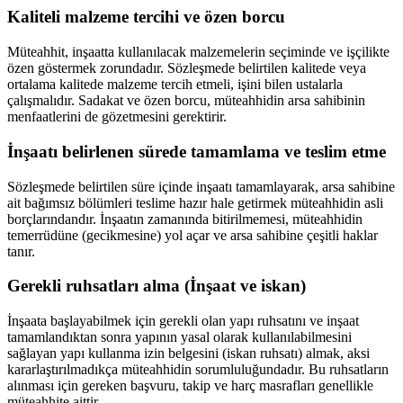
Kaliteli malzeme tercihi ve özen borcu
Müteahhit, inşaatta kullanılacak malzemelerin seçiminde ve işçilikte
özen göstermek zorundadır. Sözleşmede belirtilen kalitede veya
ortalama kalitede malzeme tercih etmeli, işini bilen ustalarla
çalışmalıdır. Sadakat ve özen borcu, müteahhidin arsa sahibinin
menfaatlerini de gözetmesini gerektirir.
İnşaatı belirlenen sürede tamamlama ve teslim etme
Sözleşmede belirtilen süre içinde inşaatı tamamlayarak, arsa sahibine
ait bağımsız bölümleri teslime hazır hale getirmek müteahhidin asli
borçlarındandır. İnşaatın zamanında bitirilmemesi, müteahhidin
temerrüdüne (gecikmesine) yol açar ve arsa sahibine çeşitli haklar
tanır.
Gerekli ruhsatları alma (İnşaat ve iskan)
İnşaata başlayabilmek için gerekli olan yapı ruhsatını ve inşaat
tamamlandıktan sonra yapının yasal olarak kullanılabilmesini
sağlayan yapı kullanma izin belgesini (iskan ruhsatı) almak, aksi
kararlaştırılmadıkça müteahhidin sorumluluğundadır. Bu ruhsatların
alınması için gereken başvuru, takip ve harç masrafları genellikle
müteahhite aittir.