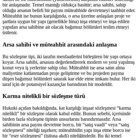
bir anlaşmadır. Temel mantığı oldukça basittir; arsa sahibi, sahip
olduğu arsanın belirli bir payını müteahhide devretmeyi taahhüt eder.
Müteahhit ise bunun karşılığında, o arsa üzerine anlaşılan proje ve
şartlara uygun bir yapı (genellikle bina) inşa etmeyi ve inşa edilen
yapıdan arsa sahibine ait olacak bağımsız bölümleri teslim etmeyi
üstlenir.
Arsa sahibi ve müteahhit arasındaki anlaşma
Bu sözleşme tipi, iki tarafın menfaatlerini birleştiren bir yapı ortaya
koyar. Arsa sahibi, arsasını değerlendirerek modern ve yeni yapılmış
konut veya iş yerlerine sahip olur. Müteahhit ise arsa satın alma
maliyetine katlanmadan proje geliştirme ve bu projeden payına
düşen bağımsız bölümleri satarak kar elde etme imkanı bulur. Her iki
taraf için de potansiyel kazançlar barındıran bir modeldir.
Karma nitelikli bir sözleşme türü
Hukuki açıdan bakıldığında, kat karşılığı inşaat sözleşmesi “karma
nitelikli” bir sözleşme olarak kabul edilir. Bunun sebebi, içerisinde
birden fazla sözleşme tipinin unsurlarını barındırmasıdır. Arsa
sahibinin arsa payını devretme borcu, bir “satış vaadi” veya “satış
sözleşmesi” niteliği taşırken; müteahhidin yapı inşa etme borcu ise
bir “eser sözleşmesi” (istisna akdi) niteliğindedir. Bu iki temel