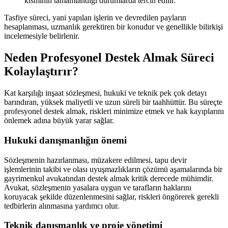
kısmının tamamlandığı durumlarda tercih edilir.
Tasfiye süreci, yani yapılan işlerin ve devredilen payların
hesaplanması, uzmanlık gerektiren bir konudur ve genellikle bilirkişi
incelemesiyle belirlenir.
Neden Profesyonel Destek Almak Süreci
Kolaylaştırır?
Kat karşılığı inşaat sözleşmesi, hukuki ve teknik pek çok detayı
barındıran, yüksek maliyetli ve uzun süreli bir taahhüttür. Bu süreçte
profesyonel destek almak, riskleri minimize etmek ve hak kayıplarını
önlemek adına büyük yarar sağlar.
Hukuki danışmanlığın önemi
Sözleşmenin hazırlanması, müzakere edilmesi, tapu devir
işlemlerinin takibi ve olası uyuşmazlıkların çözümü aşamalarında bir
gayrimenkul avukatından destek almak kritik derecede mühimdir.
Avukat, sözleşmenin yasalara uygun ve tarafların haklarını
koruyacak şekilde düzenlenmesini sağlar, riskleri öngörerek gerekli
tedbirlerin alınmasına yardımcı olur.
Teknik danışmanlık ve proje yönetimi