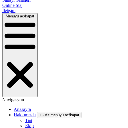
Sanayi Tesisleri
Online Staj
İletişim
Menüyü aç/kapat
Navigasyon
Anasayfa
Hakkımızda
+
-
Alt menüyü aç/kapat
Tint
Ekip