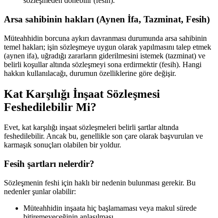
sözleşmeden dönebilir (fesih).
Arsa sahibinin hakları (Aynen İfa, Tazminat, Fesih)
Müteahhidin borcuna aykırı davranması durumunda arsa sahibinin
temel hakları; işin sözleşmeye uygun olarak yapılmasını talep etmek
(aynen ifa), uğradığı zararların giderilmesini istemek (tazminat) ve
belirli koşullar altında sözleşmeyi sona erdirmektir (fesih). Hangi
hakkın kullanılacağı, durumun özelliklerine göre değişir.
Kat Karşılığı İnşaat Sözleşmesi
Feshedilebilir Mi?
Evet, kat karşılığı inşaat sözleşmeleri belirli şartlar altında
feshedilebilir. Ancak bu, genellikle son çare olarak başvurulan ve
karmaşık sonuçları olabilen bir yoldur.
Fesih şartları nelerdir?
Sözleşmenin feshi için haklı bir nedenin bulunması gerekir. Bu
nedenler şunlar olabilir:
Müteahhidin inşaata hiç başlamaması veya makul sürede
bitiremeyeceğinin anlaşılması.