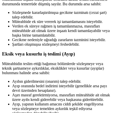
durumunda temerrüde düşmüş sayılır. Bu durumda arsa sahibi:
Sözleşmede kararlaştırılmışsa gecikme tazminatı (cezai şart)
talep edebilir.
Müteahhide ek süre vererek işi tamamlamasını isteyebilir.
Verilen ek süreye rağmen iş tamamlanmazsa, masrafları
müteahhide ait olmak üzere inşaatı kendi tamamlayabilir veya
başka birine tamamlatabilir.
Gecikme nedeniyle uğradığı zararların tazminini isteyebilir.
Şartları oluşmuşsa sözleşmeyi feshedebilir.
Eksik veya kusurlu iş teslimi (Ayıp)
Müteahhidin teslim ettiği bağımsız bölümlerde sözleşmeye veya
teknik şartnameye aykırılıklar, eksiklikler veya kusurlar (ayıplar)
bulunması halinde arsa sahibi:
Ayıbın giderilmesini (onarım) talep edebilir.
Ayıp oranında bedel indirimi isteyebilir (genellikle arsa payı
devri üzerinden hesaplanır).
Aşırı masraf gerektirmiyorsa, masrafları müteahhide ait olmak
üzere ayıbı kendi giderebilir veya başkasına giderttirebilir.
Ayıp, yapının kullanım amacını ciddi şekilde engelliyorsa
veya sözleşmeye temelden aykırılık teşkil ediyorsa