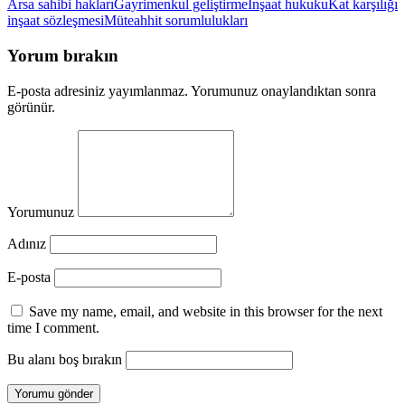
Arsa sahibi hakları
Gayrimenkul geliştirme
İnşaat hukuku
Kat karşılığı
inşaat sözleşmesi
Müteahhit sorumlulukları
Yorum bırakın
E-posta adresiniz yayımlanmaz. Yorumunuz onaylandıktan sonra
görünür.
Yorumunuz
Adınız
E-posta
Save my name, email, and website in this browser for the next
time I comment.
Bu alanı boş bırakın