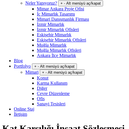
Neler Yapıyoruz?
+
-
Alt menüyü aç/kapat
Mimar Ankara Proje Ofisi
İç Mimarlık Tasarımı
Mimari Danışmanlık Firması
İzmir Mimarlık
İzmir Mimarlık Ofisleri
Eskişehir Mimarlık
Eskişehir Mimarlık Ofisleri
Muğla Mimarlık
Muğla Mimarlık Ofisleri
Ankara İlçe Mimarlık
Blog
Portfolyo
+
-
Alt menüyü aç/kapat
Mimari
+
-
Alt menüyü aç/kapat
Konut
Karma Kullanım
Diğer
Çevre Düzenleme
Ofis
Sanayi Tesisleri
Online Staj
İletişim
Kat Karşılığı İnşaat Sözleşmesi