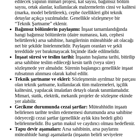
edilecek yapının mimari projesi, kat sayısı, bağımsız bölüm
sayısı, ortak alanlar, kullanılacak malzemelerin cinsi ve kalitesi
(marka, model belirtilerek), cephe özellikleri gibi teknik
detaylar açıkça yazılmalıdır. Genellikle sözleşmeye bir
“Teknik Şartname” eklenir.
Bağımsız bölümlerin paylaşımı:
İnşaat tamamlandığında
hangi bağımsız bölümlerin (daire numarası, katı, cephesi
belirtilerek) arsa sahibine, hangilerinin müteahhide ait olacağı
net bir şekilde listelenmelidir. Paylaşım oranları ve şekli
tereddüde yer bırakmayacak biçimde ifade edilmelidir.
İnşaat süresi ve teslim tarihi:
İnşaatın başlama tarihi, bitirilip
arsa sahibine teslim edileceği kesin tarih (veya süre)
sözleşmede yer almalıdır. Sürenin başlangıcı genellikle inşaat
ruhsatının alınması olarak kabul edilir.
Teknik şartname ve ekleri:
Sözleşmenin ayrılmaz bir parçası
olan teknik şartname, kullanılacak tüm malzemeleri, işçilik
kalitesini, yapılacak imalatları detaylı olarak tanımlamalıdır.
Mimari, statik, elektrik, mekanik projeler de sözleşme ekinde
yer alabilir.
Gecikme durumunda cezai şartlar:
Müteahhidin inşaatı
belirlenen tarihte teslim edememesi durumunda arsa sahibine
ödeyeceği cezai şartlar (genellikle aylık kira bedeli gibi)
belirlenmelidir. Bu şartın makul ve caydırıcı olması hedeflenir.
Tapu devir aşamaları:
Arsa sahibinin, arsa paylarını
müteahhide hangi aşamalarda (inşaatın belirli seviyelere