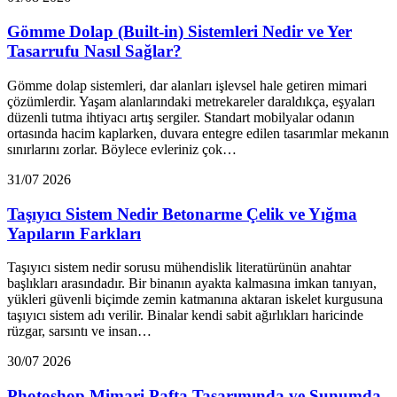
Gömme Dolap (Built-in) Sistemleri Nedir ve Yer
Tasarrufu Nasıl Sağlar?
Gömme dolap sistemleri, dar alanları işlevsel hale getiren mimari
çözümlerdir. Yaşam alanlarındaki metrekareler daraldıkça, eşyaları
düzenli tutma ihtiyacı artış sergiler. Standart mobilyalar odanın
ortasında hacim kaplarken, duvara entegre edilen tasarımlar mekanın
sınırlarını zorlar. Böylece evleriniz çok…
31/07 2026
Taşıyıcı Sistem Nedir Betonarme Çelik ve Yığma
Yapıların Farkları
Taşıyıcı sistem nedir sorusu mühendislik literatürünün anahtar
başlıkları arasındadır. Bir binanın ayakta kalmasına imkan tanıyan,
yükleri güvenli biçimde zemin katmanına aktaran iskelet kurgusuna
taşıyıcı sistem adı verilir. Binalar kendi sabit ağırlıkları haricinde
rüzgar, sarsıntı ve insan…
30/07 2026
Photoshop Mimari Pafta Tasarımında ve Sunumda