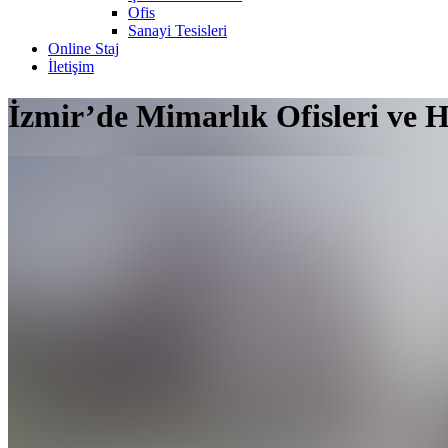
Ofis
Sanayi Tesisleri
Online Staj
İletişim
İzmir’de Mimarlık Ofisleri ve H