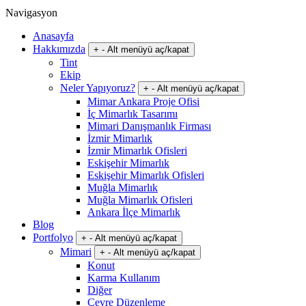
Navigasyon
Anasayfa
Hakkımızda
+
-
Alt menüyü aç/kapat
Tint
Ekip
Neler Yapıyoruz?
+
-
Alt menüyü aç/kapat
Mimar Ankara Proje Ofisi
İç Mimarlık Tasarımı
Mimari Danışmanlık Firması
İzmir Mimarlık
İzmir Mimarlık Ofisleri
Eskişehir Mimarlık
Eskişehir Mimarlık Ofisleri
Muğla Mimarlık
Muğla Mimarlık Ofisleri
Ankara İlçe Mimarlık
Blog
Portfolyo
+
-
Alt menüyü aç/kapat
Mimari
+
-
Alt menüyü aç/kapat
Konut
Karma Kullanım
Diğer
Çevre Düzenleme