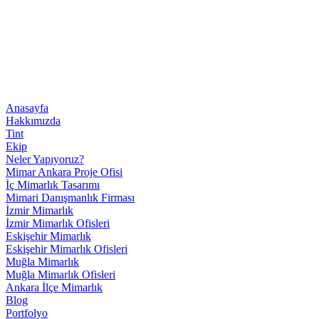
Anasayfa
Hakkımızda
Tint
Ekip
Neler Yapıyoruz?
Mimar Ankara Proje Ofisi
İç Mimarlık Tasarımı
Mimari Danışmanlık Firması
İzmir Mimarlık
İzmir Mimarlık Ofisleri
Eskişehir Mimarlık
Eskişehir Mimarlık Ofisleri
Muğla Mimarlık
Muğla Mimarlık Ofisleri
Ankara İlçe Mimarlık
Blog
Portfolyo