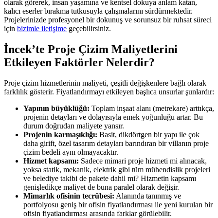
olarak görerek, insan yaşamına ve kentsel dokuya anlam katan,
kalıcı eserler bırakma tutkusuyla çalışmalarını sürdürmektedir.
Projelerinizde profesyonel bir dokunuş ve sorunsuz bir ruhsat süreci
için
bizimle iletişime
geçebilirsiniz.
İncek’te Proje Çizim Maliyetlerini
Etkileyen Faktörler Nelerdir?
Proje çizim hizmetlerinin maliyeti, çeşitli değişkenlere bağlı olarak
farklılık gösterir. Fiyatlandırmayı etkileyen başlıca unsurlar şunlardır:
Yapının büyüklüğü:
Toplam inşaat alanı (metrekare) arttıkça,
projenin detayları ve dolayısıyla emek yoğunluğu artar. Bu
durum doğrudan maliyete yansır.
Projenin karmaşıklığı:
Basit, dikdörtgen bir yapı ile çok
daha girift, özel tasarım detayları barındıran bir villanın proje
çizim bedeli aynı olmayacaktır.
Hizmet kapsamı:
Sadece mimari proje hizmeti mi alınacak,
yoksa statik, mekanik, elektrik gibi tüm mühendislik projeleri
ve belediye takibi de pakete dahil mi? Hizmetin kapsamı
genişledikçe maliyet de buna paralel olarak değişir.
Mimarlık ofisinin tecrübesi:
Alanında tanınmış ve
portfolyosu geniş bir ofisin fiyatlandırması ile yeni kurulan bir
ofisin fiyatlandırması arasında farklar görülebilir.