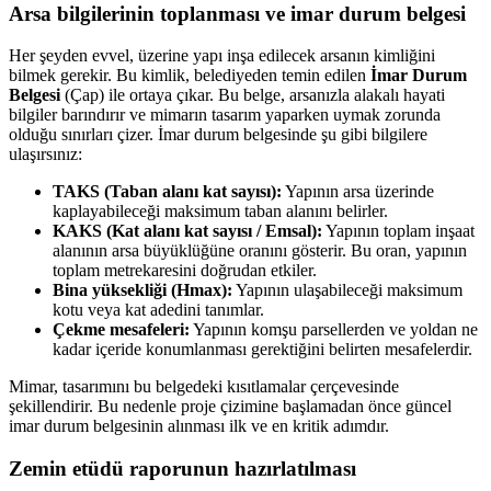
Arsa bilgilerinin toplanması ve imar durum belgesi
Her şeyden evvel, üzerine yapı inşa edilecek arsanın kimliğini
bilmek gerekir. Bu kimlik, belediyeden temin edilen
İmar Durum
Belgesi
(Çap) ile ortaya çıkar. Bu belge, arsanızla alakalı hayati
bilgiler barındırır ve mimarın tasarım yaparken uymak zorunda
olduğu sınırları çizer. İmar durum belgesinde şu gibi bilgilere
ulaşırsınız:
TAKS (Taban alanı kat sayısı):
Yapının arsa üzerinde
kaplayabileceği maksimum taban alanını belirler.
KAKS (Kat alanı kat sayısı / Emsal):
Yapının toplam inşaat
alanının arsa büyüklüğüne oranını gösterir. Bu oran, yapının
toplam metrekaresini doğrudan etkiler.
Bina yüksekliği (Hmax):
Yapının ulaşabileceği maksimum
kotu veya kat adedini tanımlar.
Çekme mesafeleri:
Yapının komşu parsellerden ve yoldan ne
kadar içeride konumlanması gerektiğini belirten mesafelerdir.
Mimar, tasarımını bu belgedeki kısıtlamalar çerçevesinde
şekillendirir. Bu nedenle proje çizimine başlamadan önce güncel
imar durum belgesinin alınması ilk ve en kritik adımdır.
Zemin etüdü raporunun hazırlatılması