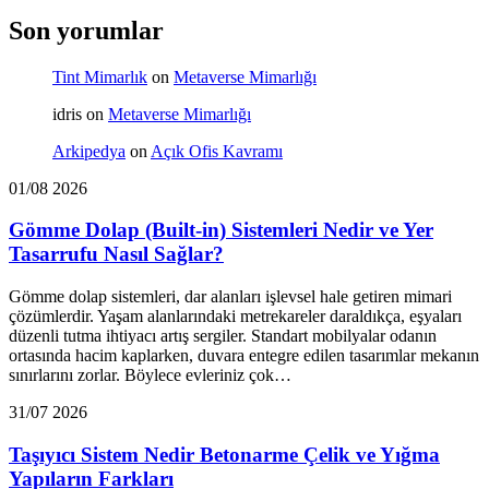
Son yorumlar
Tint Mimarlık
on
Metaverse Mimarlığı
idris
on
Metaverse Mimarlığı
Arkipedya
on
Açık Ofis Kavramı
01/08 2026
Gömme Dolap (Built-in) Sistemleri Nedir ve Yer
Tasarrufu Nasıl Sağlar?
Gömme dolap sistemleri, dar alanları işlevsel hale getiren mimari
çözümlerdir. Yaşam alanlarındaki metrekareler daraldıkça, eşyaları
düzenli tutma ihtiyacı artış sergiler. Standart mobilyalar odanın
ortasında hacim kaplarken, duvara entegre edilen tasarımlar mekanın
sınırlarını zorlar. Böylece evleriniz çok…
31/07 2026
Taşıyıcı Sistem Nedir Betonarme Çelik ve Yığma
Yapıların Farkları