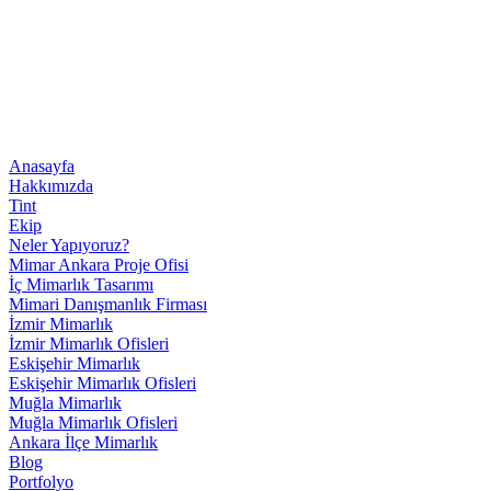
Anasayfa
Hakkımızda
Tint
Ekip
Neler Yapıyoruz?
Mimar Ankara Proje Ofisi
İç Mimarlık Tasarımı
Mimari Danışmanlık Firması
İzmir Mimarlık
İzmir Mimarlık Ofisleri
Eskişehir Mimarlık
Eskişehir Mimarlık Ofisleri
Muğla Mimarlık
Muğla Mimarlık Ofisleri
Ankara İlçe Mimarlık
Blog
Portfolyo