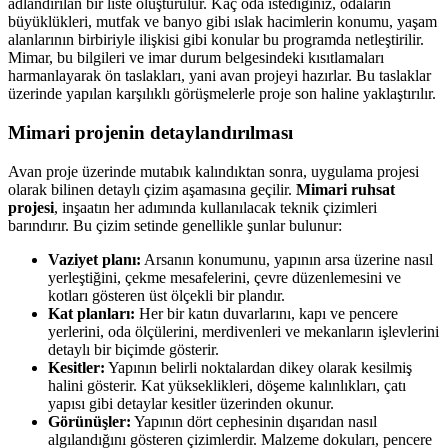
adlandırılan bir liste oluşturulur. Kaç oda istediğiniz, odaların
büyüklükleri, mutfak ve banyo gibi ıslak hacimlerin konumu, yaşam
alanlarının birbiriyle ilişkisi gibi konular bu programda netleştirilir.
Mimar, bu bilgileri ve imar durum belgesindeki kısıtlamaları
harmanlayarak ön taslakları, yani avan projeyi hazırlar. Bu taslaklar
üzerinde yapılan karşılıklı görüşmelerle proje son haline yaklaştırılır.
Mimari projenin detaylandırılması
Avan proje üzerinde mutabık kalındıktan sonra, uygulama projesi
olarak bilinen detaylı çizim aşamasına geçilir.
Mimari ruhsat
projesi
, inşaatın her adımında kullanılacak teknik çizimleri
barındırır. Bu çizim setinde genellikle şunlar bulunur:
Vaziyet planı:
Arsanın konumunu, yapının arsa üzerine nasıl
yerleştiğini, çekme mesafelerini, çevre düzenlemesini ve
kotları gösteren üst ölçekli bir plandır.
Kat planları:
Her bir katın duvarlarını, kapı ve pencere
yerlerini, oda ölçülerini, merdivenleri ve mekanların işlevlerini
detaylı bir biçimde gösterir.
Kesitler:
Yapının belirli noktalardan dikey olarak kesilmiş
halini gösterir. Kat yükseklikleri, döşeme kalınlıkları, çatı
yapısı gibi detaylar kesitler üzerinden okunur.
Görünüşler:
Yapının dört cephesinin dışarıdan nasıl
algılandığını gösteren çizimlerdir. Malzeme dokuları, pencere