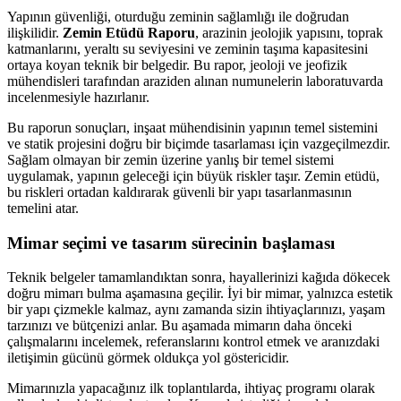
Yapının güvenliği, oturduğu zeminin sağlamlığı ile doğrudan
ilişkilidir.
Zemin Etüdü Raporu
, arazinin jeolojik yapısını, toprak
katmanlarını, yeraltı su seviyesini ve zeminin taşıma kapasitesini
ortaya koyan teknik bir belgedir. Bu rapor, jeoloji ve jeofizik
mühendisleri tarafından araziden alınan numunelerin laboratuvarda
incelenmesiyle hazırlanır.
Bu raporun sonuçları, inşaat mühendisinin yapının temel sistemini
ve statik projesini doğru bir biçimde tasarlaması için vazgeçilmezdir.
Sağlam olmayan bir zemin üzerine yanlış bir temel sistemi
uygulamak, yapının geleceği için büyük riskler taşır. Zemin etüdü,
bu riskleri ortadan kaldırarak güvenli bir yapı tasarlanmasının
temelini atar.
Mimar seçimi ve tasarım sürecinin başlaması
Teknik belgeler tamamlandıktan sonra, hayallerinizi kağıda dökecek
doğru mimarı bulma aşamasına geçilir. İyi bir mimar, yalnızca estetik
bir yapı çizmekle kalmaz, aynı zamanda sizin ihtiyaçlarınızı, yaşam
tarzınızı ve bütçenizi anlar. Bu aşamada mimarın daha önceki
çalışmalarını incelemek, referanslarını kontrol etmek ve aranızdaki
iletişimin gücünü görmek oldukça yol göstericidir.
Mimarınızla yapacağınız ilk toplantılarda, ihtiyaç programı olarak