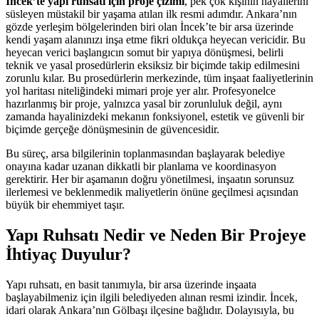
İncek’te yapı ruhsatı için proje çizimi
, pek çok kişinin hayallerini
süsleyen müstakil bir yaşama atılan ilk resmi adımdır. Ankara’nın
gözde yerleşim bölgelerinden biri olan İncek’te bir arsa üzerinde
kendi yaşam alanınızı inşa etme fikri oldukça heyecan vericidir. Bu
heyecan verici başlangıcın somut bir yapıya dönüşmesi, belirli
teknik ve yasal prosedürlerin eksiksiz bir biçimde takip edilmesini
zorunlu kılar. Bu prosedürlerin merkezinde, tüm inşaat faaliyetlerinin
yol haritası niteliğindeki mimari proje yer alır. Profesyonelce
hazırlanmış bir proje, yalnızca yasal bir zorunluluk değil, aynı
zamanda hayalinizdeki mekanın fonksiyonel, estetik ve güvenli bir
biçimde gerçeğe dönüşmesinin de güvencesidir.
Bu süreç, arsa bilgilerinin toplanmasından başlayarak belediye
onayına kadar uzanan dikkatli bir planlama ve koordinasyon
gerektirir. Her bir aşamanın doğru yönetilmesi, inşaatın sorunsuz
ilerlemesi ve beklenmedik maliyetlerin önüne geçilmesi açısından
büyük bir ehemmiyet taşır.
Yapı Ruhsatı Nedir ve Neden Bir Projeye
İhtiyaç Duyulur?
Yapı ruhsatı, en basit tanımıyla, bir arsa üzerinde inşaata
başlayabilmeniz için ilgili belediyeden alınan resmi izindir. İncek,
idari olarak Ankara’nın Gölbaşı ilçesine bağlıdır. Dolayısıyla, bu