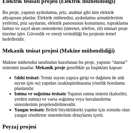
Elektrik tesisatı projesi (Elektrik mühendisliği)
Bu proje, yapının aydınlatma, priz, anahtar gibi tüm elektrik
altyapısını planlar. Elektrik mühendisi, aydınlatma armatürlerinin
yerlerini, priz sayılarını, elektrik panosunun konumunu, topraklama
hattını ve zayıf akım sistemlerini (internet, telefon, zil) mimari proje
üzerine işler. Güvenlik ve enerji verimliliği bu projenin temel
hedefleridir.
Mekanik tesisat projesi (Makine mühendisliği)
Makine mühendisi tarafından hazırlanan bu proje, yapının “damar”
sistemini tasarlar.
Mekanik proje
genellikle şu başlıkları kapsar:
Sıhhi tesisat:
Temiz suyun yapıya girişi ve dağıtımı ile atık
suyun (pis su) yapıdan uzaklaştırılmasına yönelik borulama
planlarıdır.
Isıtma ve soğutma tesisatı:
Yapının ısıtma sistemi (kalorifer,
yerden ısıtma) ve varsa soğutma veya havalandırma
sistemlerinin projelendirilmesidir.
Yangın tesisatı:
Belirli büyüklükteki yapılar için zorunlu olan
yangın söndürme sistemlerinin detaylarını içerir.
Peyzaj projesi