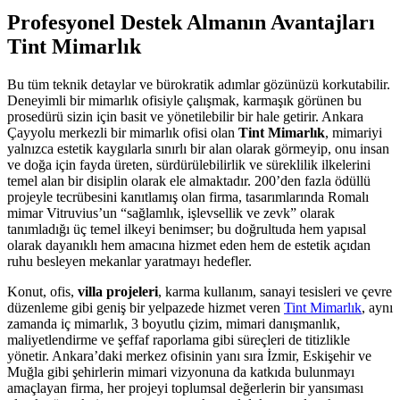
Profesyonel Destek Almanın Avantajları
Tint Mimarlık
Bu tüm teknik detaylar ve bürokratik adımlar gözünüzü korkutabilir.
Deneyimli bir mimarlık ofisiyle çalışmak, karmaşık görünen bu
prosedürü sizin için basit ve yönetilebilir bir hale getirir. Ankara
Çayyolu merkezli bir mimarlık ofisi olan
Tint Mimarlık
, mimariyi
yalnızca estetik kaygılarla sınırlı bir alan olarak görmeyip, onu insan
ve doğa için fayda üreten, sürdürülebilirlik ve süreklilik ilkelerini
temel alan bir disiplin olarak ele almaktadır. 200’den fazla ödüllü
projeyle tecrübesini kanıtlamış olan firma, tasarımlarında Romalı
mimar Vitruvius’un “sağlamlık, işlevsellik ve zevk” olarak
tanımladığı üç temel ilkeyi benimser; bu doğrultuda hem yapısal
olarak dayanıklı hem amacına hizmet eden hem de estetik açıdan
ruhu besleyen mekanlar yaratmayı hedefler.
Konut, ofis,
villa projeleri
, karma kullanım, sanayi tesisleri ve çevre
düzenleme gibi geniş bir yelpazede hizmet veren
Tint Mimarlık
, aynı
zamanda iç mimarlık, 3 boyutlu çizim, mimari danışmanlık,
maliyetlendirme ve şeffaf raporlama gibi süreçleri de titizlikle
yönetir. Ankara’daki merkez ofisinin yanı sıra İzmir, Eskişehir ve
Muğla gibi şehirlerin mimari vizyonuna da katkıda bulunmayı
amaçlayan firma, her projeyi toplumsal değerlerin bir yansıması