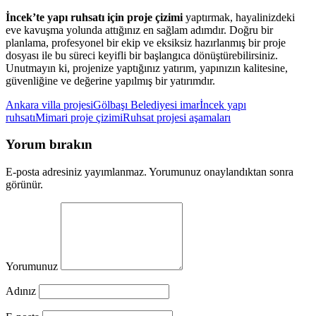
İncek’te yapı ruhsatı için proje çizimi
yaptırmak, hayalinizdeki
eve kavuşma yolunda attığınız en sağlam adımdır. Doğru bir
planlama, profesyonel bir ekip ve eksiksiz hazırlanmış bir proje
dosyası ile bu süreci keyifli bir başlangıca dönüştürebilirsiniz.
Unutmayın ki, projenize yaptığınız yatırım, yapınızın kalitesine,
güvenliğine ve değerine yapılmış bir yatırımdır.
Ankara villa projesi
Gölbaşı Belediyesi imar
İncek yapı
ruhsatı
Mimari proje çizimi
Ruhsat projesi aşamaları
Yorum bırakın
E-posta adresiniz yayımlanmaz. Yorumunuz onaylandıktan sonra
görünür.
Yorumunuz
Adınız