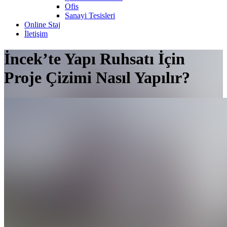
Ofis
Sanayi Tesisleri
Online Staj
İletişim
İncek’te Yapı Ruhsatı İçin
Proje Çizimi Nasıl Yapılır?