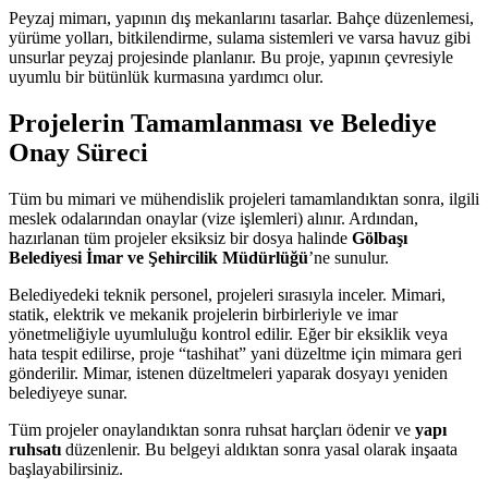
Peyzaj mimarı, yapının dış mekanlarını tasarlar. Bahçe düzenlemesi,
yürüme yolları, bitkilendirme, sulama sistemleri ve varsa havuz gibi
unsurlar peyzaj projesinde planlanır. Bu proje, yapının çevresiyle
uyumlu bir bütünlük kurmasına yardımcı olur.
Projelerin Tamamlanması ve Belediye
Onay Süreci
Tüm bu mimari ve mühendislik projeleri tamamlandıktan sonra, ilgili
meslek odalarından onaylar (vize işlemleri) alınır. Ardından,
hazırlanan tüm projeler eksiksiz bir dosya halinde
Gölbaşı
Belediyesi İmar ve Şehircilik Müdürlüğü
’ne sunulur.
Belediyedeki teknik personel, projeleri sırasıyla inceler. Mimari,
statik, elektrik ve mekanik projelerin birbirleriyle ve imar
yönetmeliğiyle uyumluluğu kontrol edilir. Eğer bir eksiklik veya
hata tespit edilirse, proje “tashihat” yani düzeltme için mimara geri
gönderilir. Mimar, istenen düzeltmeleri yaparak dosyayı yeniden
belediyeye sunar.
Tüm projeler onaylandıktan sonra ruhsat harçları ödenir ve
yapı
ruhsatı
düzenlenir. Bu belgeyi aldıktan sonra yasal olarak inşaata
başlayabilirsiniz.