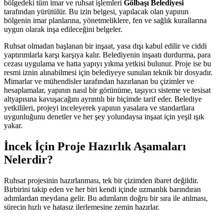
bölgedeki tüm imar ve ruhsat işlemleri
Gölbaşı Belediyesi
tarafından yürütülür. Bu izin belgesi, yapılacak olan yapının
bölgenin imar planlarına, yönetmeliklere, fen ve sağlık kurallarına
uygun olarak inşa edileceğini belgeler.
Ruhsat olmadan başlanan bir inşaat, yasa dışı kabul edilir ve ciddi
yaptırımlarla karşı karşıya kalır. Belediyenin inşaatı durdurma, para
cezası uygulama ve hatta yapıyı yıkma yetkisi bulunur. Proje ise bu
resmi iznin alınabilmesi için belediyeye sunulan teknik bir dosyadır.
Mimarlar ve mühendisler tarafından hazırlanan bu çizimler ve
hesaplamalar, yapının nasıl bir görünüme, taşıyıcı sisteme ve tesisat
altyapısına kavuşacağını ayrıntılı bir biçimde tarif eder. Belediye
yetkilileri, projeyi inceleyerek yapının yasalara ve standartlara
uygunluğunu denetler ve her şey yolundaysa inşaat için yeşil ışık
yakar.
İncek İçin Proje Hazırlık Aşamaları
Nelerdir?
Ruhsat projesinin hazırlanması, tek bir çizimden ibaret değildir.
Birbirini takip eden ve her biri kendi içinde uzmanlık barındıran
adımlardan meydana gelir. Bu adımların doğru bir sıra ile atılması,
sürecin hızlı ve hatasız ilerlemesine zemin hazırlar.