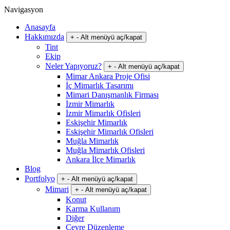
Navigasyon
Anasayfa
Hakkımızda
+
-
Alt menüyü aç/kapat
Tint
Ekip
Neler Yapıyoruz?
+
-
Alt menüyü aç/kapat
Mimar Ankara Proje Ofisi
İç Mimarlık Tasarımı
Mimari Danışmanlık Firması
İzmir Mimarlık
İzmir Mimarlık Ofisleri
Eskişehir Mimarlık
Eskişehir Mimarlık Ofisleri
Muğla Mimarlık
Muğla Mimarlık Ofisleri
Ankara İlçe Mimarlık
Blog
Portfolyo
+
-
Alt menüyü aç/kapat
Mimari
+
-
Alt menüyü aç/kapat
Konut
Karma Kullanım
Diğer
Çevre Düzenleme