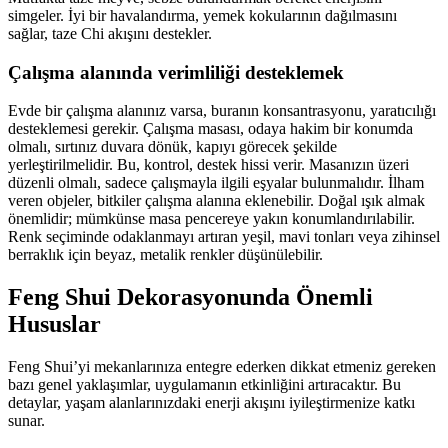
simgeler. İyi bir havalandırma, yemek kokularının dağılmasını
sağlar, taze Chi akışını destekler.
Çalışma alanında verimliliği desteklemek
Evde bir çalışma alanınız varsa, buranın konsantrasyonu, yaratıcılığı
desteklemesi gerekir. Çalışma masası, odaya hakim bir konumda
olmalı, sırtınız duvara dönük, kapıyı görecek şekilde
yerleştirilmelidir. Bu, kontrol, destek hissi verir. Masanızın üzeri
düzenli olmalı, sadece çalışmayla ilgili eşyalar bulunmalıdır. İlham
veren objeler, bitkiler çalışma alanına eklenebilir. Doğal ışık almak
önemlidir; mümkünse masa pencereye yakın konumlandırılabilir.
Renk seçiminde odaklanmayı artıran yeşil, mavi tonları veya zihinsel
berraklık için beyaz, metalik renkler düşünülebilir.
Feng Shui Dekorasyonunda Önemli
Hususlar
Feng Shui’yi mekanlarınıza entegre ederken dikkat etmeniz gereken
bazı genel yaklaşımlar, uygulamanın etkinliğini artıracaktır. Bu
detaylar, yaşam alanlarınızdaki enerji akışını iyileştirmenize katkı
sunar.