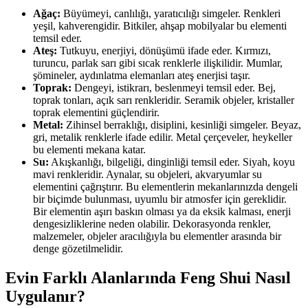
Ağaç:
Büyümeyi, canlılığı, yaratıcılığı simgeler. Renkleri
yeşil, kahverengidir. Bitkiler, ahşap mobilyalar bu elementi
temsil eder.
Ateş:
Tutkuyu, enerjiyi, dönüşümü ifade eder. Kırmızı,
turuncu, parlak sarı gibi sıcak renklerle ilişkilidir. Mumlar,
şömineler, aydınlatma elemanları ateş enerjisi taşır.
Toprak:
Dengeyi, istikrarı, beslenmeyi temsil eder. Bej,
toprak tonları, açık sarı renkleridir. Seramik objeler, kristaller
toprak elementini güçlendirir.
Metal:
Zihinsel berraklığı, disiplini, kesinliği simgeler. Beyaz,
gri, metalik renklerle ifade edilir. Metal çerçeveler, heykeller
bu elementi mekana katar.
Su:
Akışkanlığı, bilgeliği, dinginliği temsil eder. Siyah, koyu
mavi renkleridir. Aynalar, su objeleri, akvaryumlar su
elementini çağrıştırır. Bu elementlerin mekanlarınızda dengeli
bir biçimde bulunması, uyumlu bir atmosfer için gereklidir.
Bir elementin aşırı baskın olması ya da eksik kalması, enerji
dengesizliklerine neden olabilir. Dekorasyonda renkler,
malzemeler, objeler aracılığıyla bu elementler arasında bir
denge gözetilmelidir.
Evin Farklı Alanlarında Feng Shui Nasıl
Uygulanır?