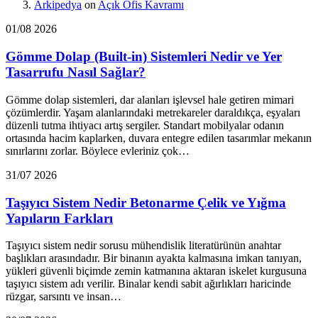
Arkipedya
on
Açık Ofis Kavramı
01/08 2026
Gömme Dolap (Built-in) Sistemleri Nedir ve Yer
Tasarrufu Nasıl Sağlar?
Gömme dolap sistemleri, dar alanları işlevsel hale getiren mimari
çözümlerdir. Yaşam alanlarındaki metrekareler daraldıkça, eşyaları
düzenli tutma ihtiyacı artış sergiler. Standart mobilyalar odanın
ortasında hacim kaplarken, duvara entegre edilen tasarımlar mekanın
sınırlarını zorlar. Böylece evleriniz çok…
31/07 2026
Taşıyıcı Sistem Nedir Betonarme Çelik ve Yığma
Yapıların Farkları
Taşıyıcı sistem nedir sorusu mühendislik literatürünün anahtar
başlıkları arasındadır. Bir binanın ayakta kalmasına imkan tanıyan,
yükleri güvenli biçimde zemin katmanına aktaran iskelet kurgusuna
taşıyıcı sistem adı verilir. Binalar kendi sabit ağırlıkları haricinde
rüzgar, sarsıntı ve insan…