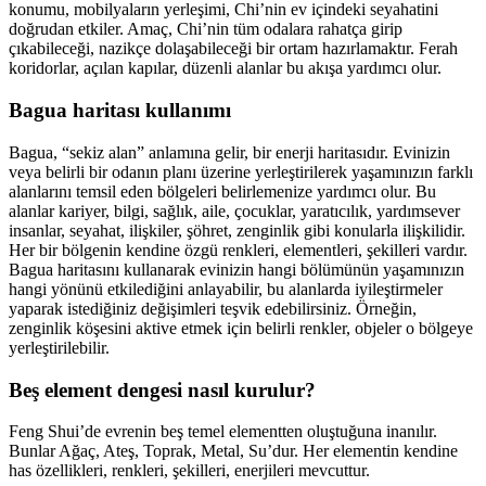
konumu, mobilyaların yerleşimi, Chi’nin ev içindeki seyahatini
doğrudan etkiler. Amaç, Chi’nin tüm odalara rahatça girip
çıkabileceği, nazikçe dolaşabileceği bir ortam hazırlamaktır. Ferah
koridorlar, açılan kapılar, düzenli alanlar bu akışa yardımcı olur.
Bagua haritası kullanımı
Bagua, “sekiz alan” anlamına gelir, bir enerji haritasıdır. Evinizin
veya belirli bir odanın planı üzerine yerleştirilerek yaşamınızın farklı
alanlarını temsil eden bölgeleri belirlemenize yardımcı olur. Bu
alanlar kariyer, bilgi, sağlık, aile, çocuklar, yaratıcılık, yardımsever
insanlar, seyahat, ilişkiler, şöhret, zenginlik gibi konularla ilişkilidir.
Her bir bölgenin kendine özgü renkleri, elementleri, şekilleri vardır.
Bagua haritasını kullanarak evinizin hangi bölümünün yaşamınızın
hangi yönünü etkilediğini anlayabilir, bu alanlarda iyileştirmeler
yaparak istediğiniz değişimleri teşvik edebilirsiniz. Örneğin,
zenginlik köşesini aktive etmek için belirli renkler, objeler o bölgeye
yerleştirilebilir.
Beş element dengesi nasıl kurulur?
Feng Shui’de evrenin beş temel elementten oluştuğuna inanılır.
Bunlar Ağaç, Ateş, Toprak, Metal, Su’dur. Her elementin kendine
has özellikleri, renkleri, şekilleri, enerjileri mevcuttur.