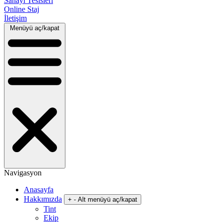
Sanayi Tesisleri
Online Staj
İletişim
Menüyü aç/kapat
Navigasyon
Anasayfa
Hakkımızda
+
-
Alt menüyü aç/kapat
Tint
Ekip