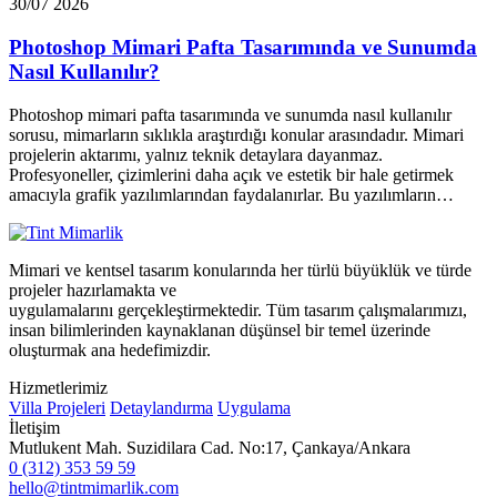
30/07 2026
Photoshop Mimari Pafta Tasarımında ve Sunumda
Nasıl Kullanılır?
Photoshop mimari pafta tasarımında ve sunumda nasıl kullanılır
sorusu, mimarların sıklıkla araştırdığı konular arasındadır. Mimari
projelerin aktarımı, yalnız teknik detaylara dayanmaz.
Profesyoneller, çizimlerini daha açık ve estetik bir hale getirmek
amacıyla grafik yazılımlarından faydalanırlar. Bu yazılımların…
Mimari ve kentsel tasarım konularında her türlü büyüklük ve türde
projeler hazırlamakta ve
uygulamalarını gerçekleştirmektedir. Tüm tasarım çalışmalarımızı,
insan bilimlerinden kaynaklanan düşünsel bir temel üzerinde
oluşturmak ana hedefimizdir.
Hizmetlerimiz
Villa Projeleri
Detaylandırma
Uygulama
İletişim
Mutlukent Mah. Suzidilara Cad. No:17, Çankaya/Ankara
0 (312) 353 59 59
hello@tintmimarlik.com