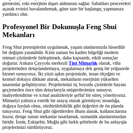
girmesini, eski enerjinin dışarı atılmasını sağlar. Sabahları pencereleri
açarak evinizi havalandırmak, güne taze bir başlangıç yapmanıza
yardımcı olur.
Profesyonel Bir Dokunuşla Feng Shui
Mekanları
Feng Shui prensiplerini uygulamak, yaşam alanlarınızda hissedilir
bir değişim yaratabilir. Kimi zaman bu kadim bilgeliği modern
mimari çözümlerle birleştirmek, daha kapsamlı, etkili sonuçlar
doğurur. Ankara Çayyolu merkezli
Tint Mimarlık
olarak, villa
projelerinden detaylandırmaya, uygulamaya dek geniş bir yelpazede
hizmet sunuyoruz. İki yüzü aşkın projemizde, insan ölçeğini ve
kentsel dokuyu dikkate alarak, mekanların enerjisini yükselten
tasarımlar geliştiriyoruz. Projelerimizi üç boyutlu çizimlerle hayata
geçirmeden önce tüm detaylarıyla müşterilerimize sunuyor,
maliyetlendirme ve icmal analizleriyle şeffaf bir süreç yönetiyoruz.
Mimariyi yalnızca estetik bir arayış olarak görmüyor; insanlığa,
doğaya faydalı olma, sürdürülebilirlik gibi değerleri de ön planda
tutuyoruz. Feng Shui gibi öğretilerden ilham alarak, kullanıcılarına
huzur, denge sunan mekanlar tasarlamak, uzmanlık alanlarımızdan
biridir. İzmir, Eskişehir, Muğla gibi farklı şehirlerde de bu anlayışla
projelerimizi sürdürüyoruz.