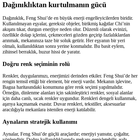
Dağınıklıktan kurtulmanın gücü
Dağınıklık, Feng Shui’de en büyük enerji engelleyicilerden biridir.
Kullanılmayan eşyalar, gereksiz objeler, birikmiş kağıtlar Chi’nin
akışını tıkar, durgun enerjiye neden olur. Düzenli olarak evinizi,
özellikle dolap içlerini, çekmeceleri gözden geçirip fazlalıklardan
arınmak, mekanınıza taze bir soluk getirir. Her eşyanın bir yeri
olmalı, kullanıldıktan sonra yerine konmalıdır. Bu basit eylem,
zihinsel berraklık, huzur hissi de yaratır.
Doğru renk seçiminin rolü
Renkler, duygularımızı, enerjimizi derinden etkiler. Feng Shui’de her
rengin temsil ettiği bir element, bir enerji vardır. Mekanın işlevine,
Bagua haritasındaki konumuna göre renk seçimi yapılmalıdır.
Örneğin, dinlenme alanları için sakinleştirici renkler, sosyal alanlar
için daha canlı, sıcak renkler uygundur. Renkleri dengeli kullanmak,
aşırıya kaçmamak esastır. Duvar renkleri, tekstiller, aksesuarlar
aracılığıyla mekanlara istenilen enerji katılabilir.
Aynaların stratejik kullanımı
Aynalar, Feng Shui’de güçlü araçlardır; enerjiyi yansıtır, çoğaltır,
yönlendirir. Doğru kullanıldıklarında mekanı genişletebilir, ışığı