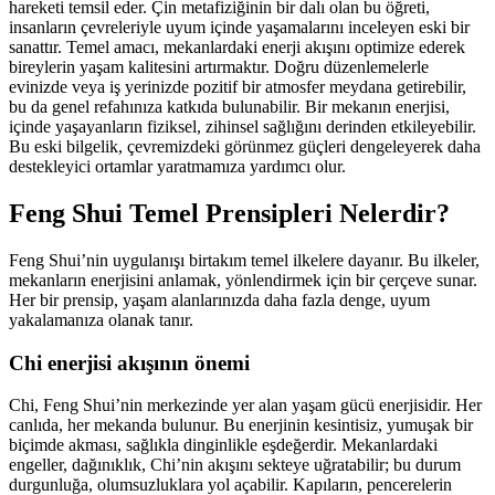
hareketi temsil eder. Çin metafiziğinin bir dalı olan bu öğreti,
insanların çevreleriyle uyum içinde yaşamalarını inceleyen eski bir
sanattır. Temel amacı, mekanlardaki enerji akışını optimize ederek
bireylerin yaşam kalitesini artırmaktır. Doğru düzenlemelerle
evinizde veya iş yerinizde pozitif bir atmosfer meydana getirebilir,
bu da genel refahınıza katkıda bulunabilir. Bir mekanın enerjisi,
içinde yaşayanların fiziksel, zihinsel sağlığını derinden etkileyebilir.
Bu eski bilgelik, çevremizdeki görünmez güçleri dengeleyerek daha
destekleyici ortamlar yaratmamıza yardımcı olur.
Feng Shui Temel Prensipleri Nelerdir?
Feng Shui’nin uygulanışı birtakım temel ilkelere dayanır. Bu ilkeler,
mekanların enerjisini anlamak, yönlendirmek için bir çerçeve sunar.
Her bir prensip, yaşam alanlarınızda daha fazla denge, uyum
yakalamanıza olanak tanır.
Chi enerjisi akışının önemi
Chi, Feng Shui’nin merkezinde yer alan yaşam gücü enerjisidir. Her
canlıda, her mekanda bulunur. Bu enerjinin kesintisiz, yumuşak bir
biçimde akması, sağlıkla dinginlikle eşdeğerdir. Mekanlardaki
engeller, dağınıklık, Chi’nin akışını sekteye uğratabilir; bu durum
durgunluğa, olumsuzluklara yol açabilir. Kapıların, pencerelerin