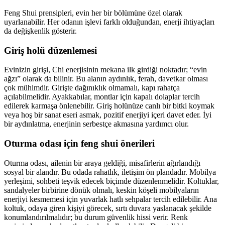
Feng Shui prensipleri, evin her bir bölümüne özel olarak
uyarlanabilir. Her odanın işlevi farklı olduğundan, enerji ihtiyaçları
da değişkenlik gösterir.
Giriş holü düzenlemesi
Evinizin girişi, Chi enerjisinin mekana ilk girdiği noktadır; “evin
ağzı” olarak da bilinir. Bu alanın aydınlık, ferah, davetkar olması
çok mühimdir. Girişte dağınıklık olmamalı, kapı rahatça
açılabilmelidir. Ayakkabılar, montlar için kapalı dolaplar tercih
edilerek karmaşa önlenebilir. Giriş holünüze canlı bir bitki koymak
veya hoş bir sanat eseri asmak, pozitif enerjiyi içeri davet eder. İyi
bir aydınlatma, enerjinin serbestçe akmasına yardımcı olur.
Oturma odası için feng shui önerileri
Oturma odası, ailenin bir araya geldiği, misafirlerin ağırlandığı
sosyal bir alandır. Bu odada rahatlık, iletişim ön plandadır. Mobilya
yerleşimi, sohbeti teşvik edecek biçimde düzenlenmelidir. Koltuklar,
sandalyeler birbirine dönük olmalı, keskin köşeli mobilyaların
enerjiyi kesmemesi için yuvarlak hatlı sehpalar tercih edilebilir. Ana
koltuk, odaya giren kişiyi görecek, sırtı duvara yaslanacak şekilde
konumlandırılmalıdır; bu durum güvenlik hissi verir. Renk