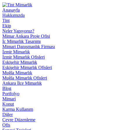
Anasayfa
Hakkımızda
Tint
Ekip
Neler Yapıyoruz?
Mimar Ankara Proje Ofisi
İç Mimarlık Tasarımı
Mimari Danışmanlık Firması
İzmir Mimarlık
İzmir Mimarlık Ofisleri
Eskişehir Mimarlık
Eskişehir Mimarlık Ofisleri
Muğla Mimarlık
Muğla Mimarlık Ofisleri
Ankara İlçe Mimarlık
Blog
Portfolyo
Mimari
Konut
Karma Kullanım
Diğer
Çevre Düzenleme
Ofis