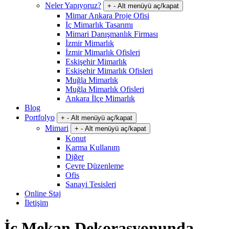
Neler Yapıyoruz?
+
-
Alt menüyü aç/kapat
Mimar Ankara Proje Ofisi
İç Mimarlık Tasarımı
Mimari Danışmanlık Firması
İzmir Mimarlık
İzmir Mimarlık Ofisleri
Eskişehir Mimarlık
Eskişehir Mimarlık Ofisleri
Muğla Mimarlık
Muğla Mimarlık Ofisleri
Ankara İlçe Mimarlık
Blog
Portfolyo
+
-
Alt menüyü aç/kapat
Mimari
+
-
Alt menüyü aç/kapat
Konut
Karma Kullanım
Diğer
Çevre Düzenleme
Ofis
Sanayi Tesisleri
Online Staj
İletişim
İç Mekan Dekorasyonunda