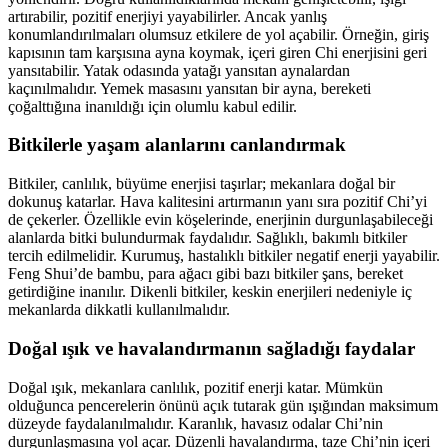
artırabilir, pozitif enerjiyi yayabilirler. Ancak yanlış
konumlandırılmaları olumsuz etkilere de yol açabilir. Örneğin, giriş
kapısının tam karşısına ayna koymak, içeri giren Chi enerjisini geri
yansıtabilir. Yatak odasında yatağı yansıtan aynalardan
kaçınılmalıdır. Yemek masasını yansıtan bir ayna, bereketi
çoğalttığına inanıldığı için olumlu kabul edilir.
Bitkilerle yaşam alanlarını canlandırmak
Bitkiler, canlılık, büyüme enerjisi taşırlar; mekanlara doğal bir
dokunuş katarlar. Hava kalitesini artırmanın yanı sıra pozitif Chi’yi
de çekerler. Özellikle evin köşelerinde, enerjinin durgunlaşabileceği
alanlarda bitki bulundurmak faydalıdır. Sağlıklı, bakımlı bitkiler
tercih edilmelidir. Kurumuş, hastalıklı bitkiler negatif enerji yayabilir.
Feng Shui’de bambu, para ağacı gibi bazı bitkiler şans, bereket
getirdiğine inanılır. Dikenli bitkiler, keskin enerjileri nedeniyle iç
mekanlarda dikkatli kullanılmalıdır.
Doğal ışık ve havalandırmanın sağladığı faydalar
Doğal ışık, mekanlara canlılık, pozitif enerji katar. Mümkün
olduğunca pencerelerin önünü açık tutarak gün ışığından maksimum
düzeyde faydalanılmalıdır. Karanlık, havasız odalar Chi’nin
durgunlaşmasına yol açar. Düzenli havalandırma, taze Chi’nin içeri