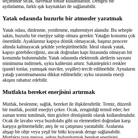
seçiminde sıcak, davetkar tonlar kullanılabilir. Dengeli bir
aydınlatma, farklı ışık kaynakları ile sağlanabilir.
Yatak odasında huzurlu bir atmosfer yaratmak
Yatak odası, dinlenme, yenilenme, mahremiyet alanıdır. Bu sebeple
sakin, huzurlu bir enerjiye sahip olması gerekir. Yatağın konumu çok
önemlidir. Ayaklarınız kapıya dönük olmayacak, başınız pencere
altında kalmayacak şekilde yerleştirilmelidir. İdeal olarak yatak,
kapıyı görebileceğiniz, ancak doğrudan kapı hizasında olmayan bir
konumda bulunmalıdır. Yatak odasında elektronik aletlerin sayısını
minimuma indirmek, uyku kalitesini artırır. Sakinleştirici renkler
(pastel tonlar, yumuşak maviler, yeşiller) tercih edilmelidir. Aynaların
yatağı yansıtmamasına dikkat edilmelidir; uyku sırasında enerji
akışını rahatsız edebilir.
Mutfakta bereket enerjisini artırmak
Mutfak, beslenme, sağlık, bereket ile ilişkilendirilir. Temiz, düzenli
bir mutfak, pozitif enerjiyi çeker. Ocak, zenginliği temsil eder; her
zaman temiz tutulmalı, tüm gözleri dönüşümlü olarak kullanılmalıdır.
Ocak ile lavabo veya buzdolabı gibi su elementleri doğrudan karşı
karşıya gelmemelidir; ateş ile su çatışması yaratabilir. Aralarına
ahşap bir obje veya yeşil bir bitki koyarak denge sağlanabilir.
Mutfakta taze meyve, sebze bulundurmak bereket enerjisini