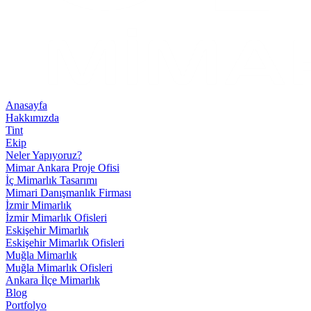
Anasayfa
Hakkımızda
Tint
Ekip
Neler Yapıyoruz?
Mimar Ankara Proje Ofisi
İç Mimarlık Tasarımı
Mimari Danışmanlık Firması
İzmir Mimarlık
İzmir Mimarlık Ofisleri
Eskişehir Mimarlık
Eskişehir Mimarlık Ofisleri
Muğla Mimarlık
Muğla Mimarlık Ofisleri
Ankara İlçe Mimarlık
Blog
Portfolyo