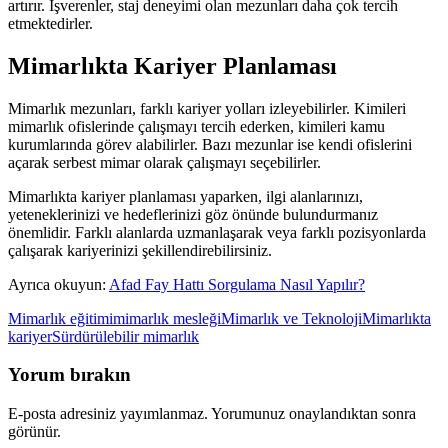
artırır. İşverenler, staj deneyimi olan mezunları daha çok tercih
etmektedirler.
Mimarlıkta Kariyer Planlaması
Mimarlık mezunları, farklı kariyer yolları izleyebilirler. Kimileri
mimarlık ofislerinde çalışmayı tercih ederken, kimileri kamu
kurumlarında görev alabilirler. Bazı mezunlar ise kendi ofislerini
açarak serbest mimar olarak çalışmayı seçebilirler.
Mimarlıkta kariyer planlaması yaparken, ilgi alanlarınızı,
yeteneklerinizi ve hedeflerinizi göz önünde bulundurmanız
önemlidir. Farklı alanlarda uzmanlaşarak veya farklı pozisyonlarda
çalışarak kariyerinizi şekillendirebilirsiniz.
Ayrıca okuyun:
Afad Fay Hattı Sorgulama Nasıl Yapılır?
Mimarlık eğitimi
mimarlık mesleği
Mimarlık ve Teknoloji
Mimarlıkta
kariyer
Sürdürülebilir mimarlık
Yorum bırakın
E-posta adresiniz yayımlanmaz. Yorumunuz onaylandıktan sonra
görünür.