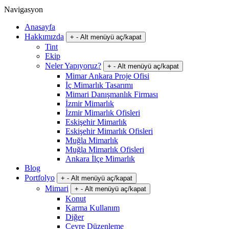
Navigasyon
Anasayfa
Hakkımızda
+
-
Alt menüyü aç/kapat
Tint
Ekip
Neler Yapıyoruz?
+
-
Alt menüyü aç/kapat
Mimar Ankara Proje Ofisi
İç Mimarlık Tasarımı
Mimari Danışmanlık Firması
İzmir Mimarlık
İzmir Mimarlık Ofisleri
Eskişehir Mimarlık
Eskişehir Mimarlık Ofisleri
Muğla Mimarlık
Muğla Mimarlık Ofisleri
Ankara İlçe Mimarlık
Blog
Portfolyo
+
-
Alt menüyü aç/kapat
Mimari
+
-
Alt menüyü aç/kapat
Konut
Karma Kullanım
Diğer
Çevre Düzenleme