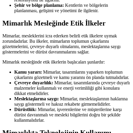
Şehir ve bölge planlama:
Kentlerin ve bölgelerin
planlanması, gelişimi ve yönetimi ile ilgilenir.
Mimarlık Mesleğinde Etik İlkeler
Mimarlar, mesleklerini icra ederken belirli etik ilkelere uymak
zorundadırlar. Bu ilkeler, mimarların toplumun çıkarlarını
gözetmelerini, çevreye duyarlı olmalarını, meslektaşlarına saygı
göstermelerini ve dürüst davranmalarını sağlar.
Mimarlık mesleğinde etik ilkelerin başlıcaları şunlardır:
Kamu yararı:
Mimarlar, tasarımlarını yaparken toplumun
çıkarlarını gözetmeli ve kamu yararını ön planda tutmalıdırlar.
Çevreye duyarlılık:
Mimarlar, tasarımlarında çevreye duyarlı
malzemeler kullanmalı ve enerji verimliliği gibi konulara
dikkat etmelidirler.
Meslektaşlarına saygı:
Mimarlar, meslektaşlarının haklarına
saygı göstermeli ve haksız rekabete girmemelidirler.
Dürüstlük:
Mimarlar, işverenlerine ve müşterilerine karşı
dürüst davranmalı ve mesleki bilgilerini doğru bir şekilde
kullanmalıdırlar.
Mimarlıkta Teknolojinin Kullanımı