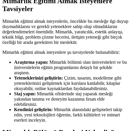
Mimarlık Eğitimi Almak İsteyenlere
Tavsiyeler
Mimarlık eğitimi almak isteyenlerin, öncelikle bu mesleğe ilgi duyup
duymadıklarını ve gerekli yeteneklere sahip olup olmadıklarını
değerlendirmeleri önemlidir. Mimarlık, yaratıcılık, estetik anlayışı,
teknik bilgi, problem çözme becerisi, iletişim yeteneği gibi birçok
özelliği bir arada gerektiren bir meslektir.
Mimarlık eğitimi almak isteyenlere şu tavsiyelerde bulunabiliriz:
Araştırma yapın:
Mimarlık bölümü olan üniversiteleri ve bu
üniversitelerin eğitim programlarını detaylı bir şekilde
araştırın.
Yeteneklerinizi geliştirin:
Çizim, tasarım, modelleme gibi
yeteneklerinizi geliştirmek için kurslara katılabilir, kitaplar
okuyabilir, online kaynaklardan faydalanabilirsiniz.
Staj yapın:
Mimarlık ofislerinde staj yaparak mesleği
yakından tanıma ve deneyim kazanma fırsatı elde
edebilirsiniz.
Kendinizi geliştirin:
Mimarlık alanındaki gelişmeleri takip
edin, yeni teknolojileri öğrenin, farklı kültürleri ve mimari
eserleri inceleyin.