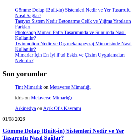
Gömme Dolap (Built-in) Sistemleri Nedir ve Yer Tasarrufu
Nasıl Sağlar?
Taşıyıcı Sistem Nedir Betonarme Çelik ve Yığma Yapıların
Farkları
Photoshop Mimari Pafta Tasarımında ve Sunumda Nasıl
Kullanılır?
Twinmotion Nedir ve Dış mekan/peyzaj Mimarisinde Nasıl
Kullanılır?
Mimarlar İçin En İyi iPad Eskiz ve Çizim Uygulamaları
Nelerdir?
Son yorumlar
Tint Mimarlık
on
Metaverse Mimarlığı
idris
on
Metaverse Mimarlığı
Arkipedya
on
Açık Ofis Kavramı
01/08 2026
Gömme Dolap (Built-in) Sistemleri Nedir ve Yer
Tasarrufu Nasıl Sağlar?