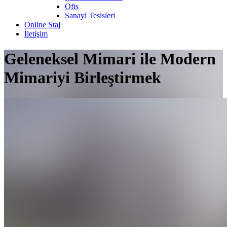
Ofis
Sanayi Tesisleri
Online Staj
İletişim
Geleneksel Mimari ile Modern
Mimariyi Birleştirmek