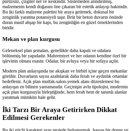
pürüzsüz, çizgiler net ve keskindir. Süslemeden arındırılmış,
malzemenin kendi doğasını öne çıkaran bir estetik anlayışı hakimdir.
Bu iki farklı malzeme paletini bir araya getirmek, dokusal bir
zenginlik yaratma potansiyeli taşır. Brüt bir beton duvarın önünde
duran masif ahşap bir kapı, bu zenginliğin en güzel örneklerinden
biridir.
Mekan ve plan kurgusu
Geleneksel plan şemaları, genellikle daha kapalı ve odalara
bölünmüş bir yapıdadır. Mahremiyet ve her odanın kendine özel bir
işlevinin olması esastır. Odalar, bir avluya veya bir sofaya açılır.
Modern plan anlayışında ise akışkan ve birbiri içine geçen mekanlar
görülür. Duvarların sayısı azaltılarak daha ferah ve aydınlık ortamlar
hedeflenir. Açık plan mutfak-salon-yemek alanı düzenlemesi bu
anlayışın en bilinen yansımasıdır. Geçmişin avlu tipolojisi, modernin
açık plan kurgusuyla birleştiğinde, hem ferah hem de tanımlı alanlar
yaratmak mümkün hale gelir.
İki Tarzı Bir Araya Getirirken Dikkat
Edilmesi Gerekenler
Bu iki güçlü karakteri aynı projede buluşturmak, hassas bir denge ve