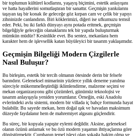
bir toplumun kültürel kodlarını, yaşayış biçimini, estetik anlayışını
ve hatta hayallerini somutlaştıran bir sanattır. Geçmişin yankılarını
taşıyan taş bir konak ile geleceğe göz kırpan cam ve çelik bir yapıyı
zihninizde canlandırın. Biri köklerimizi, diğeri ise ufkumuzu temsil
eder. Peki, bu iki farklı dünyayı aynı potada eritmek, geçmişin
bilgeliğiyle geleceğin olanaklarını tek bir yapıda buluşturmak
mümkün müdür? Kesinlikle evet. Bu sentez, mekanlara hem
karakter hem de işlevsellik katan büyüleyici bir tasarım yaklaşımıdır.
Geçmişin Bilgeliği Modern Çizgilerle
Nasıl Buluşur?
Bu birleşim, estetik bir tercih olmanın ötesinde derin bir felsefe
barındırır. Geleneksel mimarinin yüzlerce yıllık deneme yanılma
süreciyle mükemmelleştirdiği iklimlendirme, malzeme seçimi ve
mekan organizasyonu gibi çözümleri, günümüz teknolojisi ve
tasarım anlayışıyla yeniden yorumlanır. Örneğin, eski Anadolu
evlerindeki avlu sistemi, modern bir villada iç bahçe formunda hayat
bulabilir. Bu sayede mekan, hem doğal ışık ve havadan maksimum
düzeyde faydalanır hem de mahremiyet algısını güçlendirir.
Bu süreç, bir kopyala yapıştır eylemi değildir. Aksine, geleneksel
olanın özünü anlamak ve bu özü modern yaşamın ihtiyaçlarına göre
dönüştürmektir. Cumbanın temel işlevi olan sokağa hakim olma ve