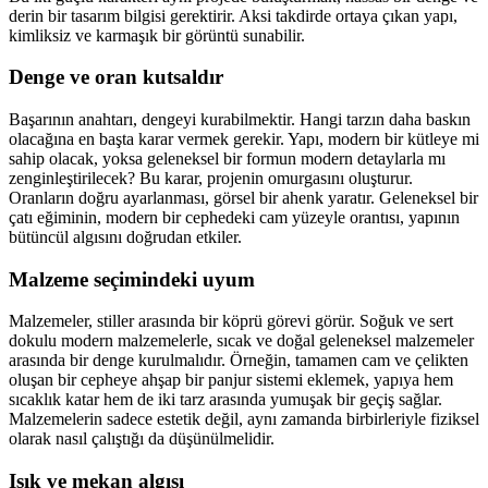
derin bir tasarım bilgisi gerektirir. Aksi takdirde ortaya çıkan yapı,
kimliksiz ve karmaşık bir görüntü sunabilir.
Denge ve oran kutsaldır
Başarının anahtarı, dengeyi kurabilmektir. Hangi tarzın daha baskın
olacağına en başta karar vermek gerekir. Yapı, modern bir kütleye mi
sahip olacak, yoksa geleneksel bir formun modern detaylarla mı
zenginleştirilecek? Bu karar, projenin omurgasını oluşturur.
Oranların doğru ayarlanması, görsel bir ahenk yaratır. Geleneksel bir
çatı eğiminin, modern bir cephedeki cam yüzeyle orantısı, yapının
bütüncül algısını doğrudan etkiler.
Malzeme seçimindeki uyum
Malzemeler, stiller arasında bir köprü görevi görür. Soğuk ve sert
dokulu modern malzemelerle, sıcak ve doğal geleneksel malzemeler
arasında bir denge kurulmalıdır. Örneğin, tamamen cam ve çelikten
oluşan bir cepheye ahşap bir panjur sistemi eklemek, yapıya hem
sıcaklık katar hem de iki tarz arasında yumuşak bir geçiş sağlar.
Malzemelerin sadece estetik değil, aynı zamanda birbirleriyle fiziksel
olarak nasıl çalıştığı da düşünülmelidir.
Işık ve mekan algısı