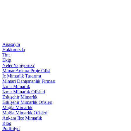
Anasayfa
Hakkımızda
Tint
Ekip
Neler Yapıyoruz?
Mimar Ankara Proje Ofisi
İç Mimarlık Tasarımı
Mimari Danışmanlık Firması
İzmir Mimarlık
İzmir Mimarlık Ofisleri
Eskişehir Mimarlık
Eskişehir Mimarlık Ofisleri
Muğla Mimarlık
Muğla Mimarlık Ofisleri
Ankara İlçe Mimarlık
Blog
Portfolyo