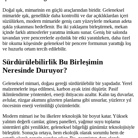
Doğal ışık, mimarinin en güçlü araçlarından biridir. Geleneksel
mimaride ışık, genellikle daha kontrollü ve dar açıklıklardan içeri
süzülürken, modern mimaride geniş cam yüzeylerle mekanın adeta
ışıkla yıkanması hedeflenir. Bu iki yaklaşımı birleştirmek, mekan
içinde farklı atmosferler yaratma imkanı sunar. Geniş bir salonda
tavandan yere pencerelerle aydınlık bir etki yaratılırken, daha özel
bir okuma köşesinde geleneksel bir pencere formunun yarattığı loş
ve huzurlu ortam tercih edilebilir.
Sürdürülebilirlik Bu Birleşimin
Neresinde Duruyor?
Geleneksel mimari, doğası gereği sürdürülebilir bir yapıdadır. Yerel
malzemelerle inşa edilmesi, karbon ayak izini düşürür. Pasif
iklimlendirme yöntemleri, enerji ihtiyacını azaltır. Kalın taş duvarlar,
avlular, rüzgar akımını gözeten planlama gibi unsurlar, yüzlerce yıl
öncesinin enerji verimliliği çözümleridir.
Modern mimari ise bu ilkelere teknolojik bir boyut katar. Yüksek
yalıtım değerli camlar, güneş panelleri, yağmur suyu toplama
sistemleri gibi yenilikler, geleneksel bilgeliği günümüz teknolojisiyle
birleştirir. Sonuçta ortaya, hem ekolojik olarak sorumlu hem de