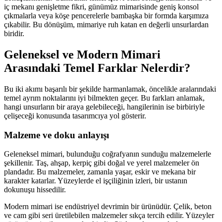
iç mekanı genişletme fikri, günümüz mimarisinde geniş konsol
çıkmalarla veya köşe pencerelerle bambaşka bir formda karşımıza
çıkabilir. Bu dönüşüm, mimariye ruh katan en değerli unsurlardan
biridir.
Geleneksel ve Modern Mimari
Arasındaki Temel Farklar Nelerdir?
Bu iki akımı başarılı bir şekilde harmanlamak, öncelikle aralarındaki
temel ayrım noktalarını iyi bilmekten geçer. Bu farkları anlamak,
hangi unsurların bir araya gelebileceği, hangilerinin ise birbiriyle
çelişeceği konusunda tasarımcıya yol gösterir.
Malzeme ve doku anlayışı
Geleneksel mimari, bulunduğu coğrafyanın sunduğu malzemelerle
şekillenir. Taş, ahşap, kerpiç gibi doğal ve yerel malzemeler ön
plandadır. Bu malzemeler, zamanla yaşar, eskir ve mekana bir
karakter katarlar. Yüzeylerde el işçiliğinin izleri, bir ustanın
dokunuşu hissedilir.
Modern mimari ise endüstriyel devrimin bir ürünüdür. Çelik, beton
ve cam gibi seri üretilebilen malzemeler sıkça tercih edilir. Yüzeyler