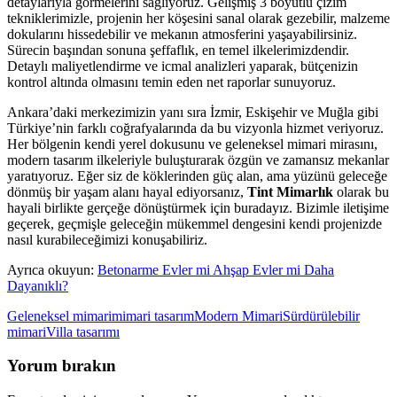
detaylarıyla görmelerini sağlıyoruz. Gelişmiş 3 boyutlu çizim
tekniklerimizle, projenin her köşesini sanal olarak gezebilir, malzeme
dokularını hissedebilir ve mekanın atmosferini yaşayabilirsiniz.
Sürecin başından sonuna şeffaflık, en temel ilkelerimizdendir.
Detaylı maliyetlendirme ve icmal analizleri yaparak, bütçenizin
kontrol altında olmasını temin eden net raporlar sunuyoruz.
Ankara’daki merkezimizin yanı sıra İzmir, Eskişehir ve Muğla gibi
Türkiye’nin farklı coğrafyalarında da bu vizyonla hizmet veriyoruz.
Her bölgenin kendi yerel dokusunu ve geleneksel mimari mirasını,
modern tasarım ilkeleriyle buluşturarak özgün ve zamansız mekanlar
yaratıyoruz. Eğer siz de köklerinden güç alan, ama yüzünü geleceğe
dönmüş bir yaşam alanı hayal ediyorsanız,
Tint Mimarlık
olarak bu
hayali birlikte gerçeğe dönüştürmek için buradayız. Bizimle iletişime
geçerek, geçmişle geleceğin mükemmel dengesini kendi projenizde
nasıl kurabileceğimizi konuşabiliriz.
Ayrıca okuyun:
Betonarme Evler mi Ahşap Evler mi Daha
Dayanıklı?
Geleneksel mimari
mimari tasarım
Modern Mimari
Sürdürülebilir
mimari
Villa tasarımı
Yorum bırakın