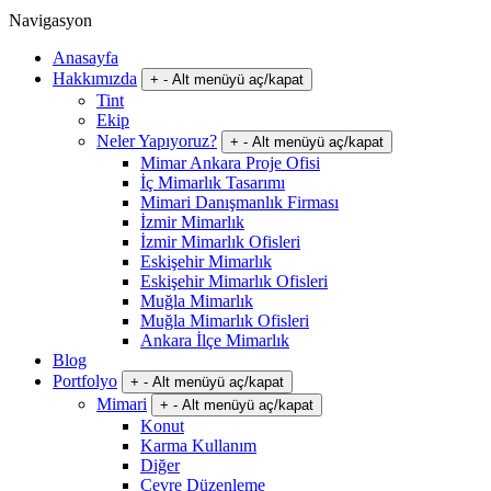
Navigasyon
Anasayfa
Hakkımızda
+
-
Alt menüyü aç/kapat
Tint
Ekip
Neler Yapıyoruz?
+
-
Alt menüyü aç/kapat
Mimar Ankara Proje Ofisi
İç Mimarlık Tasarımı
Mimari Danışmanlık Firması
İzmir Mimarlık
İzmir Mimarlık Ofisleri
Eskişehir Mimarlık
Eskişehir Mimarlık Ofisleri
Muğla Mimarlık
Muğla Mimarlık Ofisleri
Ankara İlçe Mimarlık
Blog
Portfolyo
+
-
Alt menüyü aç/kapat
Mimari
+
-
Alt menüyü aç/kapat
Konut
Karma Kullanım
Diğer
Çevre Düzenleme