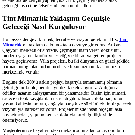
estetik olarak zengin yapılar çıkar. Bu, geçmişten ders alarak
geleceği inşa etme felsefesinin en somut halidir.
Tint Mimarlık Yaklaşımı Geçmişle
Geleceği Nasıl Kurguluyor
Bu hassas dengeyi kurmak, tecrübe ve vizyon gerektirir. Biz,
Tint
Mimarlık
olarak tam da bu noktada devreye giriyoruz. Ankara
Çayyolu merkezli ofisimizde, geçmişin ilham veren dokusunu,
modern yaşamın konfor ve estetiğiyle bir araya getiren projeler
hayata geçiriyoruz. Villa projeleri, bu iki dünyanın en güzel şekilde
harmanlandığı alanlardan biridir ve bizim uzmanlık alanımızın
merkezinde yer alır.
Bugüne dek 200’ü aşkın projeyi başarıyla tamamlamış olmanın
getirdiği birikimle, her detayı titizlikle ele alıyoruz. Aldığımız
ödüller, tasarım anlayışımızın bir yansımasıdır. Bizim için mimari,
sadece estetik kaygılardan ibaret değildir. İnsana dokunan, onun
yaşam kalitesini artıran, doğayla barışık ve sürdürülebilir bir gelecek
vizyonuyla hareket ediyoruz. Projelerimizde insan ölçeğini asla
kaybetmeden, yapının kentsel dokuyla kurduğu ilişkiyi de
önemsiyoruz.
Müşterilerimize hayallerindeki mekanı sunmadan önce, onu tüm