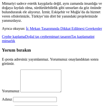
Mimariyi sadece estetik kaygılarla değil, aynı zamanda insanlığa ve
doğaya faydalı olma, sürdürülebilirlik gibi unsurları da göz önünde
bulundurarak ele alıyoruz. İzmir, Eskişehir ve Muğla’da da hizmet
veren ofislerimizle, Türkiye’nin dört bir yanındaki projelerinizde
yanınızdayız.
Ayrıca okuyun:
İç Mekan Tasarımında Dikkat Edilmesi Gerekenler
Cephe kaplama
Doğal taş cephe
mimari tasarım
Taş kaplama
tint
mimarlık
Yorum bırakın
E-posta adresiniz yayımlanmaz. Yorumunuz onaylandıktan sonra
görünür.
Yorumunuz
Adınız