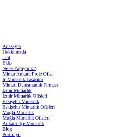
Anasayfa
Hakkımızda
Tint
Ekip
Neler Yapıyoruz?
Mimar Ankara Proje Ofisi
İç Mimarlık Tasarımı
Mimari Danışmanlık Firması
İzmir Mimarlık
İzmir Mimarlık Ofisleri
Eskişehir Mimarlık
Eskişehir Mimarlık Ofisleri
Muğla Mimarlık
Muğla Mimarlık Ofisleri
Ankara İlçe Mimarlık
Blog
Portfolyo