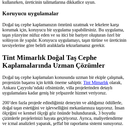
kullanırken, üreticinin talimatlarına dikkatlice uyun.
Koruyucu uygulamalar
Doğal taş cephe kaplamanızın ömrünü uzatmak ve lekelere karşı
korumak için, koruyucu bir uygulama yapabilirsiniz. Bu uygulama,
taşın yüzeyine nüfuz eden ve su itici bir bariyer oluşturan özel bir
solüsyon ile yapılır. Koruyucu uygulamayı, taşın türüne ve üreticinin
tavsiyelerine göre belirli aralıklarla tekrarlamanız gerekir.
Tint Mimarlık Doğal Taş Cephe
Kaplamalarında Uzman Çözümler
Doğal taş cephe kaplamaları konusunda uzman bir ekiple çalışmak,
projenizin başarısı için kritik öneme sahiptir.
Tint Mimarlık
olarak,
Ankara Çayyolu’ndaki ofisimizde, villa projelerinden detaylı
uygulamalara kadar geniş bir yelpazede hizmet veriyoruz.
200’den fazla projede edindiğimiz deneyim ve aldığımız ödüllerle,
doğal taşın estetiğini ve işlevselliğini mekanlarınıza taşıyoruz. İnsan
ölçeğini ve kentsel ölçeği göz önünde bulundurarak, 3 boyutlu
çizimlerle projelerinizi hayata geçiriyoruz. Ayrıca, maliyetlendirme
ve icmal analizleri yaparak, şeffaf bir raporlama sistemi sunuyoruz.