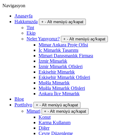
Navigasyon
Anasayfa
Hakkımızda
+
-
Alt menüyü aç/kapat
Tint
Ekip
Neler Yapıyoruz?
+
-
Alt menüyü aç/kapat
Mimar Ankara Proje Ofisi
İç Mimarlık Tasarımı
Mimari Danışmanlık Firması
İzmir Mimarlık
İzmir Mimarlık Ofisleri
Eskişehir Mimarlık
Eskişehir Mimarlık Ofisleri
Muğla Mimarlık
Muğla Mimarlık Ofisleri
Ankara İlçe Mimarlık
Blog
Portfolyo
+
-
Alt menüyü aç/kapat
Mimari
+
-
Alt menüyü aç/kapat
Konut
Karma Kullanım
Diğer
Çevre Düzenleme