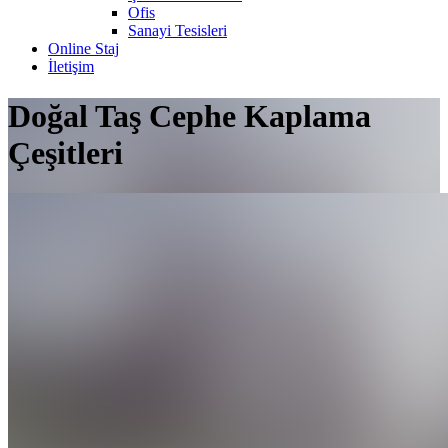
Ofis
Sanayi Tesisleri
Online Staj
İletişim
Doğal Taş Cephe Kaplama
Çeşitleri