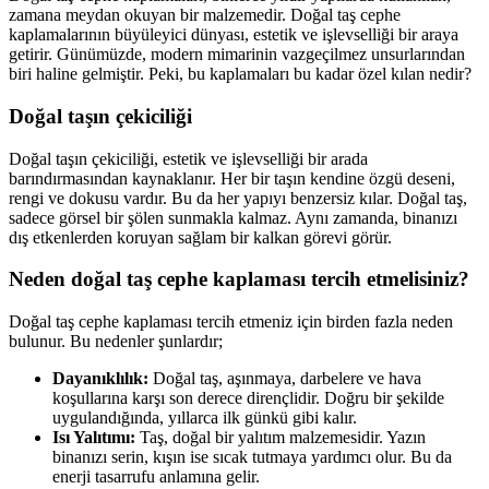
zamana meydan okuyan bir malzemedir. Doğal taş cephe
kaplamalarının büyüleyici dünyası, estetik ve işlevselliği bir araya
getirir. Günümüzde, modern mimarinin vazgeçilmez unsurlarından
biri haline gelmiştir. Peki, bu kaplamaları bu kadar özel kılan nedir?
Doğal taşın çekiciliği
Doğal taşın çekiciliği, estetik ve işlevselliği bir arada
barındırmasından kaynaklanır. Her bir taşın kendine özgü deseni,
rengi ve dokusu vardır. Bu da her yapıyı benzersiz kılar. Doğal taş,
sadece görsel bir şölen sunmakla kalmaz. Aynı zamanda, binanızı
dış etkenlerden koruyan sağlam bir kalkan görevi görür.
Neden doğal taş cephe kaplaması tercih etmelisiniz?
Doğal taş cephe kaplaması tercih etmeniz için birden fazla neden
bulunur. Bu nedenler şunlardır;
Dayanıklılık:
Doğal taş, aşınmaya, darbelere ve hava
koşullarına karşı son derece dirençlidir. Doğru bir şekilde
uygulandığında, yıllarca ilk günkü gibi kalır.
Isı Yalıtımı:
Taş, doğal bir yalıtım malzemesidir. Yazın
binanızı serin, kışın ise sıcak tutmaya yardımcı olur. Bu da
enerji tasarrufu anlamına gelir.