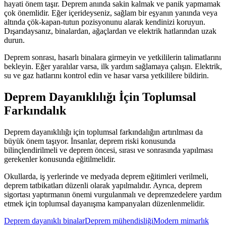
hayati önem taşır. Deprem anında sakin kalmak ve panik yapmamak
çok önemlidir. Eğer içerideyseniz, sağlam bir eşyanın yanında veya
altında çök-kapan-tutun pozisyonunu alarak kendinizi koruyun.
Dışarıdaysanız, binalardan, ağaçlardan ve elektrik hatlarından uzak
durun.
Deprem sonrası, hasarlı binalara girmeyin ve yetkililerin talimatlarını
bekleyin. Eğer yaralılar varsa, ilk yardım sağlamaya çalışın. Elektrik,
su ve gaz hatlarını kontrol edin ve hasar varsa yetkililere bildirin.
Deprem Dayanıklılığı İçin Toplumsal
Farkındalık
Deprem dayanıklılığı için toplumsal farkındalığın artırılması da
büyük önem taşıyor. İnsanlar, deprem riski konusunda
bilinçlendirilmeli ve deprem öncesi, sırası ve sonrasında yapılması
gerekenler konusunda eğitilmelidir.
Okullarda, iş yerlerinde ve medyada deprem eğitimleri verilmeli,
deprem tatbikatları düzenli olarak yapılmalıdır. Ayrıca, deprem
sigortası yaptırmanın önemi vurgulanmalı ve depremzedelere yardım
etmek için toplumsal dayanışma kampanyaları düzenlenmelidir.
Deprem dayanıklı binalar
Deprem mühendisliği
Modern mimarlık