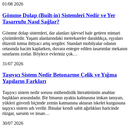
01/08 2026
Gömme Dolap (Built-in) Sistemleri Nedir ve Yer
Tasarrufu Nasıl Sağlar?
Gömme dolap sistemleri, dar alanları işlevsel hale getiren mimari
çözümlerdir. Yaşam alanlarındaki metrekareler daraldıkça, eşyaları
düzenli tutma ihtiyacı artış sergiler. Standart mobilyalar odanın
ortasında hacim kaplarken, duvara entegre edilen tasarımlar mekanın
sınırlarını zorlar. Böylece evleriniz çok…
31/07 2026
Taşıyıcı Sistem Nedir Betonarme Çelik ve Yığma
Yapıların Farkları
Taşıyıcı sistem nedir sorusu mühendislik literatürünün anahtar
başlıkları arasındadır. Bir binanın ayakta kalmasına imkan tanıyan,
yükleri güvenli biçimde zemin katmanına aktaran iskelet kurgusuna
taşıyıcı sistem adı verilir. Binalar kendi sabit ağırlıkları haricinde
rüzgar, sarsıntı ve insan…
30/07 2026