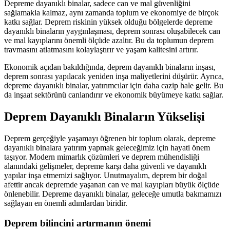
Depreme dayanıklı binalar, sadece can ve mal güvenliğini
sağlamakla kalmaz, aynı zamanda toplum ve ekonomiye de birçok
katkı sağlar. Deprem riskinin yüksek olduğu bölgelerde depreme
dayanıklı binaların yaygınlaşması, deprem sonrası oluşabilecek can
ve mal kayıplarını önemli ölçüde azaltır. Bu da toplumun deprem
travmasını atlatmasını kolaylaştırır ve yaşam kalitesini artırır.
Ekonomik açıdan bakıldığında, deprem dayanıklı binaların inşası,
deprem sonrası yapılacak yeniden inşa maliyetlerini düşürür. Ayrıca,
depreme dayanıklı binalar, yatırımcılar için daha cazip hale gelir. Bu
da inşaat sektörünü canlandırır ve ekonomik büyümeye katkı sağlar.
Deprem Dayanıklı Binaların Yükselişi
Deprem gerçeğiyle yaşamayı öğrenen bir toplum olarak, depreme
dayanıklı binalara yatırım yapmak geleceğimiz için hayati önem
taşıyor. Modern mimarlık çözümleri ve deprem mühendisliği
alanındaki gelişmeler, depreme karşı daha güvenli ve dayanıklı
yapılar inşa etmemizi sağlıyor. Unutmayalım, deprem bir doğal
afettir ancak depremde yaşanan can ve mal kayıpları büyük ölçüde
önlenebilir. Depreme dayanıklı binalar, geleceğe umutla bakmamızı
sağlayan en önemli adımlardan biridir.
Deprem bilincini artırmanın önemi