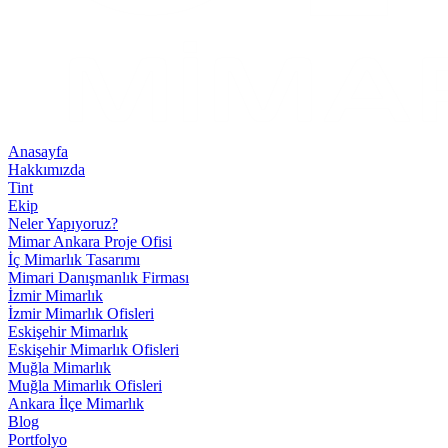
Anasayfa
Hakkımızda
Tint
Ekip
Neler Yapıyoruz?
Mimar Ankara Proje Ofisi
İç Mimarlık Tasarımı
Mimari Danışmanlık Firması
İzmir Mimarlık
İzmir Mimarlık Ofisleri
Eskişehir Mimarlık
Eskişehir Mimarlık Ofisleri
Muğla Mimarlık
Muğla Mimarlık Ofisleri
Ankara İlçe Mimarlık
Blog
Portfolyo