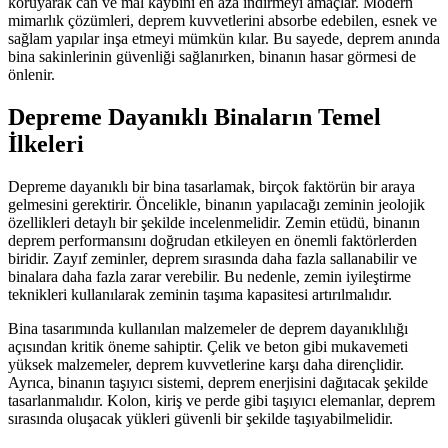
koruyarak can ve mal kaybını en aza indirmeyi amaçlar. Modern
mimarlık çözümleri, deprem kuvvetlerini absorbe edebilen, esnek ve
sağlam yapılar inşa etmeyi mümkün kılar. Bu sayede, deprem anında
bina sakinlerinin güvenliği sağlanırken, binanın hasar görmesi de
önlenir.
Depreme Dayanıklı Binaların Temel
İlkeleri
Depreme dayanıklı bir bina tasarlamak, birçok faktörün bir araya
gelmesini gerektirir. Öncelikle, binanın yapılacağı zeminin jeolojik
özellikleri detaylı bir şekilde incelenmelidir. Zemin etüdü, binanın
deprem performansını doğrudan etkileyen en önemli faktörlerden
biridir. Zayıf zeminler, deprem sırasında daha fazla sallanabilir ve
binalara daha fazla zarar verebilir. Bu nedenle, zemin iyileştirme
teknikleri kullanılarak zeminin taşıma kapasitesi artırılmalıdır.
Bina tasarımında kullanılan malzemeler de deprem dayanıklılığı
açısından kritik öneme sahiptir. Çelik ve beton gibi mukavemeti
yüksek malzemeler, deprem kuvvetlerine karşı daha dirençlidir.
Ayrıca, binanın taşıyıcı sistemi, deprem enerjisini dağıtacak şekilde
tasarlanmalıdır. Kolon, kiriş ve perde gibi taşıyıcı elemanlar, deprem
sırasında oluşacak yükleri güvenli bir şekilde taşıyabilmelidir.