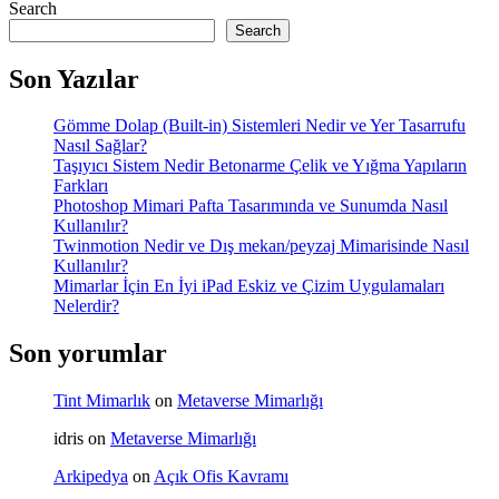
Search
Search
Son Yazılar
Gömme Dolap (Built-in) Sistemleri Nedir ve Yer Tasarrufu
Nasıl Sağlar?
Taşıyıcı Sistem Nedir Betonarme Çelik ve Yığma Yapıların
Farkları
Photoshop Mimari Pafta Tasarımında ve Sunumda Nasıl
Kullanılır?
Twinmotion Nedir ve Dış mekan/peyzaj Mimarisinde Nasıl
Kullanılır?
Mimarlar İçin En İyi iPad Eskiz ve Çizim Uygulamaları
Nelerdir?
Son yorumlar
Tint Mimarlık
on
Metaverse Mimarlığı
idris
on
Metaverse Mimarlığı
Arkipedya
on
Açık Ofis Kavramı