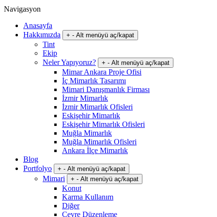
Navigasyon
Anasayfa
Hakkımızda
+
-
Alt menüyü aç/kapat
Tint
Ekip
Neler Yapıyoruz?
+
-
Alt menüyü aç/kapat
Mimar Ankara Proje Ofisi
İç Mimarlık Tasarımı
Mimari Danışmanlık Firması
İzmir Mimarlık
İzmir Mimarlık Ofisleri
Eskişehir Mimarlık
Eskişehir Mimarlık Ofisleri
Muğla Mimarlık
Muğla Mimarlık Ofisleri
Ankara İlçe Mimarlık
Blog
Portfolyo
+
-
Alt menüyü aç/kapat
Mimari
+
-
Alt menüyü aç/kapat
Konut
Karma Kullanım
Diğer
Çevre Düzenleme