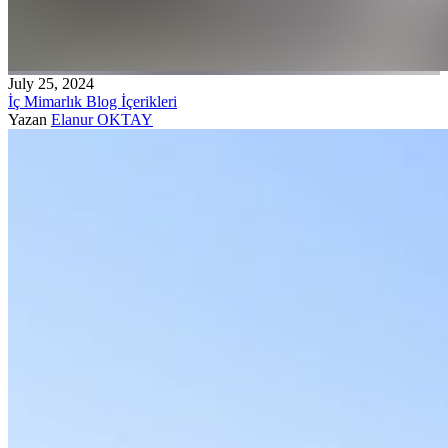
July 25, 2024
İç Mimarlık Blog İçerikleri
Yazan
Elanur OKTAY