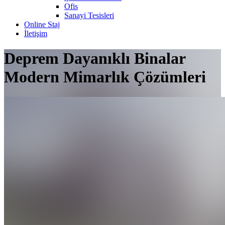
Ofis
Sanayi Tesisleri
Online Staj
İletişim
Deprem Dayanıklı Binalar
Modern Mimarlık Çözümleri