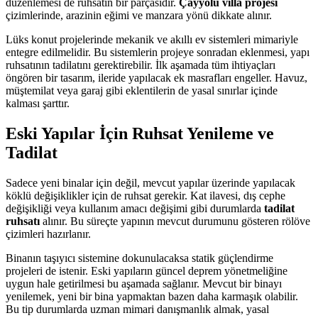
düzenlemesi de ruhsatın bir parçasıdır.
Çayyolu villa projesi
çizimlerinde, arazinin eğimi ve manzara yönü dikkate alınır.
Lüks konut projelerinde mekanik ve akıllı ev sistemleri mimariyle
entegre edilmelidir. Bu sistemlerin projeye sonradan eklenmesi, yapı
ruhsatının tadilatını gerektirebilir. İlk aşamada tüm ihtiyaçları
öngören bir tasarım, ileride yapılacak ek masrafları engeller. Havuz,
müştemilat veya garaj gibi eklentilerin de yasal sınırlar içinde
kalması şarttır.
Eski Yapılar İçin Ruhsat Yenileme ve
Tadilat
Sadece yeni binalar için değil, mevcut yapılar üzerinde yapılacak
köklü değişiklikler için de ruhsat gerekir. Kat ilavesi, dış cephe
değişikliği veya kullanım amacı değişimi gibi durumlarda
tadilat
ruhsatı
alınır. Bu süreçte yapının mevcut durumunu gösteren rölöve
çizimleri hazırlanır.
Binanın taşıyıcı sistemine dokunulacaksa statik güçlendirme
projeleri de istenir. Eski yapıların güncel deprem yönetmeliğine
uygun hale getirilmesi bu aşamada sağlanır. Mevcut bir binayı
yenilemek, yeni bir bina yapmaktan bazen daha karmaşık olabilir.
Bu tip durumlarda uzman mimari danışmanlık almak, yasal