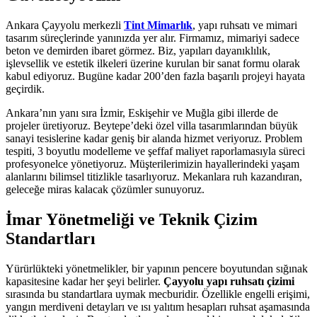
Ankara Çayyolu merkezli
Tint Mimarlık
, yapı ruhsatı ve mimari
tasarım süreçlerinde yanınızda yer alır. Firmamız, mimariyi sadece
beton ve demirden ibaret görmez. Biz, yapıları dayanıklılık,
işlevsellik ve estetik ilkeleri üzerine kurulan bir sanat formu olarak
kabul ediyoruz. Bugüne kadar 200’den fazla başarılı projeyi hayata
geçirdik.
Ankara’nın yanı sıra İzmir, Eskişehir ve Muğla gibi illerde de
projeler üretiyoruz. Beytepe’deki özel villa tasarımlarından büyük
sanayi tesislerine kadar geniş bir alanda hizmet veriyoruz. Problem
tespiti, 3 boyutlu modelleme ve şeffaf maliyet raporlamasıyla süreci
profesyonelce yönetiyoruz. Müşterilerimizin hayallerindeki yaşam
alanlarını bilimsel titizlikle tasarlıyoruz. Mekanlara ruh kazandıran,
geleceğe miras kalacak çözümler sunuyoruz.
İmar Yönetmeliği ve Teknik Çizim
Standartları
Yürürlükteki yönetmelikler, bir yapının pencere boyutundan sığınak
kapasitesine kadar her şeyi belirler.
Çayyolu yapı ruhsatı çizimi
sırasında bu standartlara uymak mecburidir. Özellikle engelli erişimi,
yangın merdiveni detayları ve ısı yalıtım hesapları ruhsat aşamasında