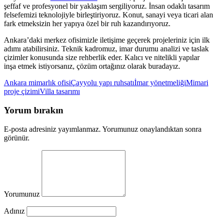
şeffaf ve profesyonel bir yaklaşım sergiliyoruz. İnsan odaklı tasarım
felsefemizi teknolojiyle birleştiriyoruz. Konut, sanayi veya ticari alan
fark etmeksizin her yapıya özel bir ruh kazandırıyoruz.
Ankara’daki merkez ofisimizle iletişime geçerek projeleriniz için ilk
adımı atabilirsiniz. Teknik kadromuz, imar durumu analizi ve taslak
çizimler konusunda size rehberlik eder. Kalıcı ve nitelikli yapılar
inşa etmek istiyorsanız, çözüm ortağınız olarak buradayız.
Ankara mimarlık ofisi
Çayyolu yapı ruhsatı
İmar yönetmeliği
Mimari
proje çizimi
Villa tasarımı
Yorum bırakın
E-posta adresiniz yayımlanmaz. Yorumunuz onaylandıktan sonra
görünür.
Yorumunuz
Adınız