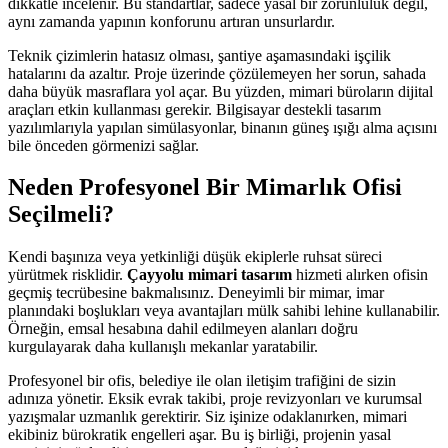
dikkatle incelenir. Bu standartlar, sadece yasal bir zorunluluk değil,
aynı zamanda yapının konforunu artıran unsurlardır.
Teknik çizimlerin hatasız olması, şantiye aşamasındaki işçilik
hatalarını da azaltır. Proje üzerinde çözülemeyen her sorun, sahada
daha büyük masraflara yol açar. Bu yüzden, mimari büroların dijital
araçları etkin kullanması gerekir. Bilgisayar destekli tasarım
yazılımlarıyla yapılan simülasyonlar, binanın güneş ışığı alma açısını
bile önceden görmenizi sağlar.
Neden Profesyonel Bir Mimarlık Ofisi
Seçilmeli?
Kendi başınıza veya yetkinliği düşük ekiplerle ruhsat süreci
yürütmek risklidir.
Çayyolu mimari tasarım
hizmeti alırken ofisin
geçmiş tecrübesine bakmalısınız. Deneyimli bir mimar, imar
planındaki boşlukları veya avantajları mülk sahibi lehine kullanabilir.
Örneğin, emsal hesabına dahil edilmeyen alanları doğru
kurgulayarak daha kullanışlı mekanlar yaratabilir.
Profesyonel bir ofis, belediye ile olan iletişim trafiğini de sizin
adınıza yönetir. Eksik evrak takibi, proje revizyonları ve kurumsal
yazışmalar uzmanlık gerektirir. Siz işinize odaklanırken, mimari
ekibiniz bürokratik engelleri aşar. Bu iş birliği, projenin yasal