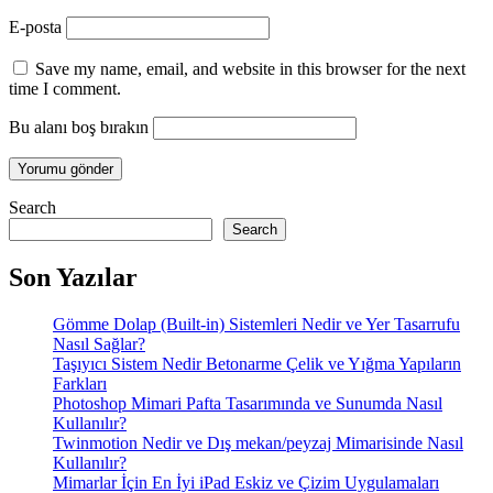
E-posta
Save my name, email, and website in this browser for the next
time I comment.
Bu alanı boş bırakın
Search
Search
Son Yazılar
Gömme Dolap (Built-in) Sistemleri Nedir ve Yer Tasarrufu
Nasıl Sağlar?
Taşıyıcı Sistem Nedir Betonarme Çelik ve Yığma Yapıların
Farkları
Photoshop Mimari Pafta Tasarımında ve Sunumda Nasıl
Kullanılır?
Twinmotion Nedir ve Dış mekan/peyzaj Mimarisinde Nasıl
Kullanılır?
Mimarlar İçin En İyi iPad Eskiz ve Çizim Uygulamaları