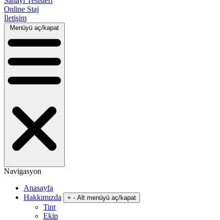
Sanayi Tesisleri
Online Staj
İletişim
Menüyü aç/kapat
Navigasyon
Anasayfa
Hakkımızda
+
-
Alt menüyü aç/kapat
Tint
Ekip