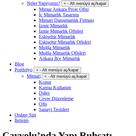
Neler Yapıyoruz?
+
-
Alt menüyü aç/kapat
Mimar Ankara Proje Ofisi
İç Mimarlık Tasarımı
Mimari Danışmanlık Firması
İzmir Mimarlık
İzmir Mimarlık Ofisleri
Eskişehir Mimarlık
Eskişehir Mimarlık Ofisleri
Muğla Mimarlık
Muğla Mimarlık Ofisleri
Ankara İlçe Mimarlık
Blog
Portfolyo
+
-
Alt menüyü aç/kapat
Mimari
+
-
Alt menüyü aç/kapat
Konut
Karma Kullanım
Diğer
Çevre Düzenleme
Ofis
Sanayi Tesisleri
Online Staj
İletişim
Çayyolu’nda Yapı Ruhsatı