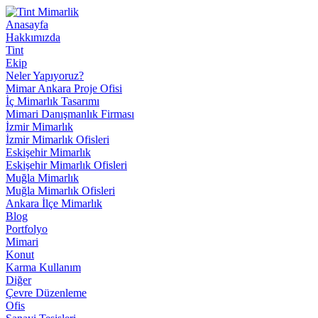
Anasayfa
Hakkımızda
Tint
Ekip
Neler Yapıyoruz?
Mimar Ankara Proje Ofisi
İç Mimarlık Tasarımı
Mimari Danışmanlık Firması
İzmir Mimarlık
İzmir Mimarlık Ofisleri
Eskişehir Mimarlık
Eskişehir Mimarlık Ofisleri
Muğla Mimarlık
Muğla Mimarlık Ofisleri
Ankara İlçe Mimarlık
Blog
Portfolyo
Mimari
Konut
Karma Kullanım
Diğer
Çevre Düzenleme
Ofis