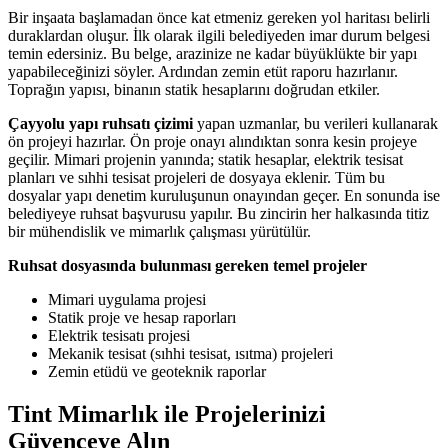
Bir inşaata başlamadan önce kat etmeniz gereken yol haritası belirli
duraklardan oluşur. İlk olarak ilgili belediyeden imar durum belgesi
temin edersiniz. Bu belge, arazinize ne kadar büyüklükte bir yapı
yapabileceğinizi söyler. Ardından zemin etüt raporu hazırlanır.
Toprağın yapısı, binanın statik hesaplarını doğrudan etkiler.
Çayyolu yapı ruhsatı çizimi
yapan uzmanlar, bu verileri kullanarak
ön projeyi hazırlar. Ön proje onayı alındıktan sonra kesin projeye
geçilir. Mimari projenin yanında; statik hesaplar, elektrik tesisat
planları ve sıhhi tesisat projeleri de dosyaya eklenir. Tüm bu
dosyalar yapı denetim kuruluşunun onayından geçer. En sonunda ise
belediyeye ruhsat başvurusu yapılır. Bu zincirin her halkasında titiz
bir mühendislik ve mimarlık çalışması yürütülür.
Ruhsat dosyasında bulunması gereken temel projeler
Mimari uygulama projesi
Statik proje ve hesap raporları
Elektrik tesisatı projesi
Mekanik tesisat (sıhhi tesisat, ısıtma) projeleri
Zemin etüdü ve geoteknik raporlar
Tint Mimarlık ile Projelerinizi
Güvenceye Alın