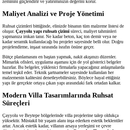
zeminini güçlendirir ve yatırımınızın değerini korur.
Maliyet Analizi ve Proje Yönetimi
Ruhsat çizimleri bittiğinde, elinizde binanın tüm malzeme listesi de
oluşur.
Çayyolu yapı ruhsatı çizimi
süreci, maliyet tahminleri
yapmanıza imkan tanır. Ne kadar beton, kaç ton demir veya ne
kadar seramik kullanılacağı bu projeler sayesinde belli olur. Doğru
projelendirme, inşaat sırasında israfın önüne geçer.
Bütçe planlamasını en baştan yapmak, nakit akışınızı düzenler.
Mimarlık ofisleri, uygulama aşaması için de yol gösterici belgeler
hazırlar. Bu belgeler, yüklenici firmalarla yapacağınız anlaşmalarda
temel teşkil eder. Teknik şartnameler sayesinde kullanılan her
malzemenin kalitesini denetleyebilirsiniz. Böylece hayal ettiğiniz
yapı ile gerçekte ortaya çıkan yapı arasındaki fark ortadan kalkar.
Modern Villa Tasarımlarında Ruhsat
Süreçleri
Çayyolu ve Beytepe bölgelerinde villa projelerine talep oldukça
yüksektir. Müstakil bir yaşam alanı inşa ederken estetik beklentiler
artar. Ancak estetik kadar, villanın arsaya yerleşimi ve çevre