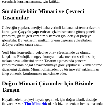
sorunlarla karşılaşmamanız için kritiktir.
Sürdürülebilir Mimari ve Çevreci
Tasarımlar
Geleceğin yapıları, enerjiyi daha verimli kullanan sistemler üzerine
kuruluyor.
Çayyolu yapı ruhsatı çizimi
sırasında güneş paneli
yerleşimi, gri su geri kazanım sistemleri gibi detaylar projeye
işlenebilir. Bu yaklaşım, mülkün piyasa değerini yükseltirken
doğaya verilen zararı azaltır.
Yeşil bina konseptleri, belediye onay süreçlerinde de olumlu
karşılanır. Ekolojik dengeyi koruyan malzemelerin seçilmesi, iç
mekan hava kalitesini artırır. Tasarım aşamasında pencere
yerleşimlerinin doğal havalandırmaya göre yapılması, iklimlendirme
giderlerini düşürür. Mimari ofisinizden bu tür inovatif yaklaşımları
talep etmeniz, konforunuzu maksimize eder.
Doğru Mimari Çözümler İçin Bizimle
Tanışın
Hayalinizdeki projeyi hayata geçirmek için doğru teknik desteğe
ihtiyacınız var.
Tint Mimarlık
olarak biz, projenizin her aşamasında