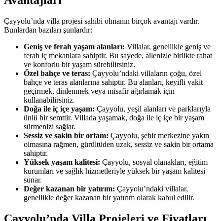
Avantajları
Çayyolu’nda villa projesi sahibi olmanın birçok avantajı vardır.
Bunlardan bazıları şunlardır:
Geniş ve ferah yaşam alanları:
Villalar, genellikle geniş ve
ferah iç mekanlara sahiptir. Bu sayede, ailenizle birlikte rahat
ve konforlu bir yaşam sürebilirsiniz.
Özel bahçe ve teras:
Çayyolu’ndaki villaların çoğu, özel
bahçe ve teras alanlarına sahiptir. Bu alanları, keyifli vakit
geçirmek, dinlenmek veya misafir ağırlamak için
kullanabilirsiniz.
Doğa ile iç içe yaşam:
Çayyolu, yeşil alanları ve parklarıyla
ünlü bir semttir. Villada yaşamak, doğa ile iç içe bir yaşam
sürmenizi sağlar.
Sessiz ve sakin bir ortam:
Çayyolu, şehir merkezine yakın
olmasına rağmen, gürültüden uzak, sessiz ve sakin bir ortama
sahiptir.
Yüksek yaşam kalitesi:
Çayyolu, sosyal olanakları, eğitim
kurumları ve sağlık hizmetleriyle yüksek bir yaşam kalitesi
sunar.
Değer kazanan bir yatırım:
Çayyolu’ndaki villalar,
genellikle değer kazanan bir yatırım olarak kabul edilir.
Çayyolu’nda Villa Projeleri ve Fiyatları