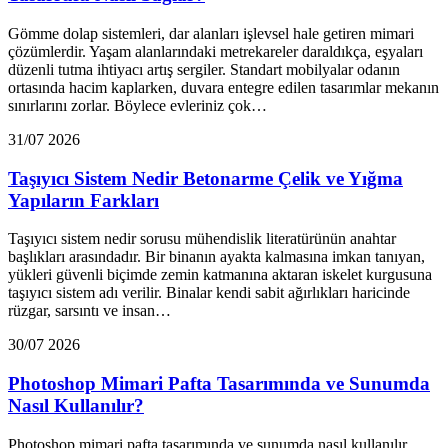
Gömme dolap sistemleri, dar alanları işlevsel hale getiren mimari
çözümlerdir. Yaşam alanlarındaki metrekareler daraldıkça, eşyaları
düzenli tutma ihtiyacı artış sergiler. Standart mobilyalar odanın
ortasında hacim kaplarken, duvara entegre edilen tasarımlar mekanın
sınırlarını zorlar. Böylece evleriniz çok…
31/07 2026
Taşıyıcı Sistem Nedir Betonarme Çelik ve Yığma
Yapıların Farkları
Taşıyıcı sistem nedir sorusu mühendislik literatürünün anahtar
başlıkları arasındadır. Bir binanın ayakta kalmasına imkan tanıyan,
yükleri güvenli biçimde zemin katmanına aktaran iskelet kurgusuna
taşıyıcı sistem adı verilir. Binalar kendi sabit ağırlıkları haricinde
rüzgar, sarsıntı ve insan…
30/07 2026
Photoshop Mimari Pafta Tasarımında ve Sunumda
Nasıl Kullanılır?
Photoshop mimari pafta tasarımında ve sunumda nasıl kullanılır