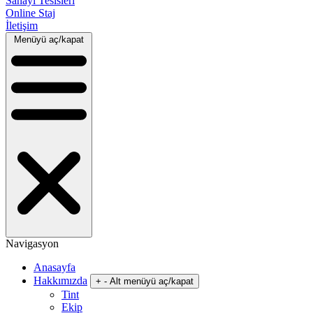
Sanayi Tesisleri
Online Staj
İletişim
Menüyü aç/kapat
Navigasyon
Anasayfa
Hakkımızda
+
-
Alt menüyü aç/kapat
Tint
Ekip