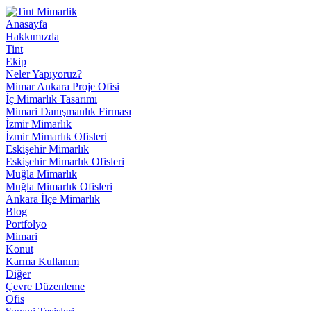
Anasayfa
Hakkımızda
Tint
Ekip
Neler Yapıyoruz?
Mimar Ankara Proje Ofisi
İç Mimarlık Tasarımı
Mimari Danışmanlık Firması
İzmir Mimarlık
İzmir Mimarlık Ofisleri
Eskişehir Mimarlık
Eskişehir Mimarlık Ofisleri
Muğla Mimarlık
Muğla Mimarlık Ofisleri
Ankara İlçe Mimarlık
Blog
Portfolyo
Mimari
Konut
Karma Kullanım
Diğer
Çevre Düzenleme
Ofis