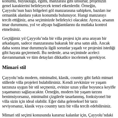
konumu, büyüklüğü, eğimi, manzarası gibi unsurlar, projenizin
genel karakterini belirleyecek temel etkenlerdir. Örneğin,
Çayyolu’nun bazı bölgeleri göl manzarasına sahipken, bazıları ise
ormanlık alanlara yakın konumda bulunuyor. Hangi manzarayı
tercih ettiğiniz, arsa seçiminizde belirleyici olacaktır. Ayrıca, arsanın
imar durumunu, yol ve altyapı bağlantılarını da mutlaka kontrol
etmelisiniz.
Geçtiğimiz yıl Çayyolu’nda bir villa projesi için arsa arayan bir
arkadaşım, sadece manzarasına bakarak bir arsa satın aldı. Ancak
daha sonra imar durumuyla ilgili sorunlar yaşadı ve projesini istediği
gibi hayata geçiremedi. Bu nedenle, arsa seçiminde aceleci
davranmamak ve tüm detayları dikkatlice incelemek gerekiyor.
Mimari stil
Çayyolu’nda modern, minimalist, klasik, country gibi farklı mimari
stillerde villa projeleri bulabilirsiniz. Kendi zevkinize ve yaşam
tarzınıza uygun bir stil seçmeniz, evinize uzun yıllar boyunca keyifle
yaşamanızı sağlayacaktır. Örneğin, modern bir yaşam tarzını
benimsiyorsanız, minimalist çizgilerle tasarlanmış, fonksiyonel bir
villa sizin için ideal olabilir. Eğer daha geleneksel bir tarzı
seviyorsanız, klasik veya country tarzı bir villa tercih edebilirsiniz.
Mimari stil seçimi konusunda kararsız kalanlar için, Çayyolu’ndaki