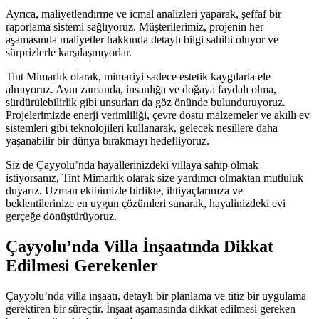
Ayrıca, maliyetlendirme ve icmal analizleri yaparak, şeffaf bir
raporlama sistemi sağlıyoruz. Müşterilerimiz, projenin her
aşamasında maliyetler hakkında detaylı bilgi sahibi oluyor ve
sürprizlerle karşılaşmıyorlar.
Tint Mimarlık olarak, mimariyi sadece estetik kaygılarla ele
almıyoruz. Aynı zamanda, insanlığa ve doğaya faydalı olma,
sürdürülebilirlik gibi unsurları da göz önünde bulunduruyoruz.
Projelerimizde enerji verimliliği, çevre dostu malzemeler ve akıllı ev
sistemleri gibi teknolojileri kullanarak, gelecek nesillere daha
yaşanabilir bir dünya bırakmayı hedefliyoruz.
Siz de Çayyolu’nda hayallerinizdeki villaya sahip olmak
istiyorsanız, Tint Mimarlık olarak size yardımcı olmaktan mutluluk
duyarız. Uzman ekibimizle birlikte, ihtiyaçlarınıza ve
beklentilerinize en uygun çözümleri sunarak, hayalinizdeki evi
gerçeğe dönüştürüyoruz.
Çayyolu’nda Villa İnşaatında Dikkat
Edilmesi Gerekenler
Çayyolu’nda villa inşaatı, detaylı bir planlama ve titiz bir uygulama
gerektiren bir süreçtir. İnşaat aşamasında dikkat edilmesi gereken