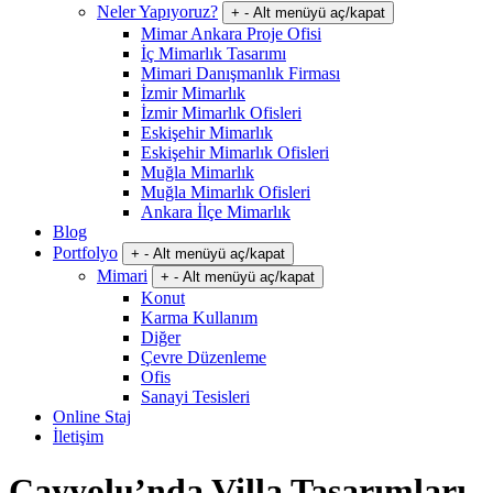
Neler Yapıyoruz?
+
-
Alt menüyü aç/kapat
Mimar Ankara Proje Ofisi
İç Mimarlık Tasarımı
Mimari Danışmanlık Firması
İzmir Mimarlık
İzmir Mimarlık Ofisleri
Eskişehir Mimarlık
Eskişehir Mimarlık Ofisleri
Muğla Mimarlık
Muğla Mimarlık Ofisleri
Ankara İlçe Mimarlık
Blog
Portfolyo
+
-
Alt menüyü aç/kapat
Mimari
+
-
Alt menüyü aç/kapat
Konut
Karma Kullanım
Diğer
Çevre Düzenleme
Ofis
Sanayi Tesisleri
Online Staj
İletişim
Çayyolu’nda Villa Tasarımları