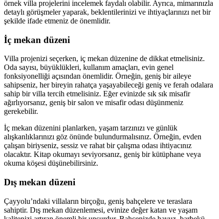
örnek villa projelerini incelemek faydalı olabilir. Ayrıca, mimarınızla
detaylı görüşmeler yaparak, beklentilerinizi ve ihtiyaçlarınızı net bir
şekilde ifade etmeniz de önemlidir.
İç mekan düzeni
Villa projenizi seçerken, iç mekan düzenine de dikkat etmelisiniz.
Oda sayısı, büyüklükleri, kullanım amaçları, evin genel
fonksiyonelliği açısından önemlidir. Örneğin, geniş bir aileye
sahipseniz, her bireyin rahatça yaşayabileceği geniş ve ferah odalara
sahip bir villa tercih etmelisiniz. Eğer evinizde sık sık misafir
ağırlıyorsanız, geniş bir salon ve misafir odası düşünmeniz
gerekebilir.
İç mekan düzenini planlarken, yaşam tarzınızı ve günlük
alışkanlıklarınızı göz önünde bulundurmalısınız. Örneğin, evden
çalışan biriyseniz, sessiz ve rahat bir çalışma odası ihtiyacınız
olacaktır. Kitap okumayı seviyorsanız, geniş bir kütüphane veya
okuma köşesi düşünebilirsiniz.
Dış mekan düzeni
Çayyolu’ndaki villaların birçoğu, geniş bahçelere ve teraslara
sahiptir. Dış mekan düzenlemesi, evinize değer katan ve yaşam
kalitenizi artıran önemli bir unsurdur. Bahçenizde havuz, barbekü