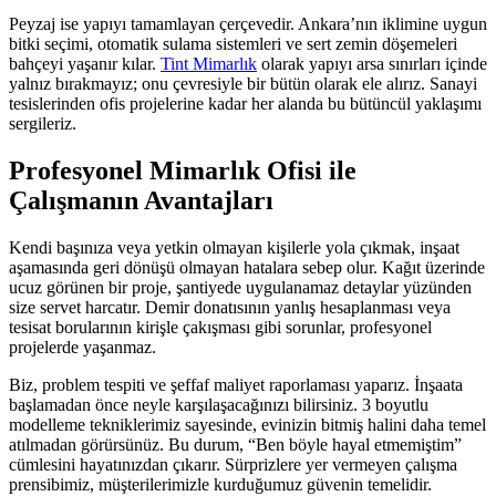
Peyzaj ise yapıyı tamamlayan çerçevedir. Ankara’nın iklimine uygun
bitki seçimi, otomatik sulama sistemleri ve sert zemin döşemeleri
bahçeyi yaşanır kılar.
Tint Mimarlık
olarak yapıyı arsa sınırları içinde
yalnız bırakmayız; onu çevresiyle bir bütün olarak ele alırız. Sanayi
tesislerinden ofis projelerine kadar her alanda bu bütüncül yaklaşımı
sergileriz.
Profesyonel Mimarlık Ofisi ile
Çalışmanın Avantajları
Kendi başınıza veya yetkin olmayan kişilerle yola çıkmak, inşaat
aşamasında geri dönüşü olmayan hatalara sebep olur. Kağıt üzerinde
ucuz görünen bir proje, şantiyede uygulanamaz detaylar yüzünden
size servet harcatır. Demir donatısının yanlış hesaplanması veya
tesisat borularının kirişle çakışması gibi sorunlar, profesyonel
projelerde yaşanmaz.
Biz, problem tespiti ve şeffaf maliyet raporlaması yaparız. İnşaata
başlamadan önce neyle karşılaşacağınızı bilirsiniz. 3 boyutlu
modelleme tekniklerimiz sayesinde, evinizin bitmiş halini daha temel
atılmadan görürsünüz. Bu durum, “Ben böyle hayal etmemiştim”
cümlesini hayatınızdan çıkarır. Sürprizlere yer vermeyen çalışma
prensibimiz, müşterilerimizle kurduğumuz güvenin temelidir.