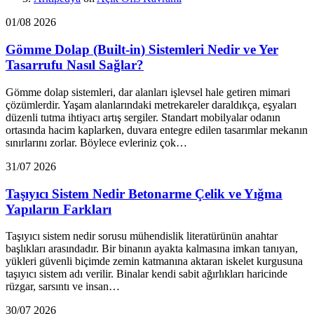
01/08 2026
Gömme Dolap (Built-in) Sistemleri Nedir ve Yer
Tasarrufu Nasıl Sağlar?
Gömme dolap sistemleri, dar alanları işlevsel hale getiren mimari
çözümlerdir. Yaşam alanlarındaki metrekareler daraldıkça, eşyaları
düzenli tutma ihtiyacı artış sergiler. Standart mobilyalar odanın
ortasında hacim kaplarken, duvara entegre edilen tasarımlar mekanın
sınırlarını zorlar. Böylece evleriniz çok…
31/07 2026
Taşıyıcı Sistem Nedir Betonarme Çelik ve Yığma
Yapıların Farkları
Taşıyıcı sistem nedir sorusu mühendislik literatürünün anahtar
başlıkları arasındadır. Bir binanın ayakta kalmasına imkan tanıyan,
yükleri güvenli biçimde zemin katmanına aktaran iskelet kurgusuna
taşıyıcı sistem adı verilir. Binalar kendi sabit ağırlıkları haricinde
rüzgar, sarsıntı ve insan…
30/07 2026