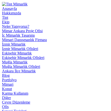
Anasayfa
Hakkımızda
Tint
Ekip
Neler Yapıyoruz?
Mimar Ankara Proje Ofisi
İç Mimarlık Tasarımı
Mimari Danışmanlık Firması
İzmir Mimarlık
İzmir Mimarlık Ofisleri
Eskişehir Mimarlık
Eskişehir Mimarlık Ofisleri
Muğla Mimarlık
Muğla Mimarlık Ofisleri
Ankara İlçe Mimarlık
Blog
Portfolyo
Mimari
Konut
Karma Kullanım
Diğer
Çevre Düzenleme
Ofis