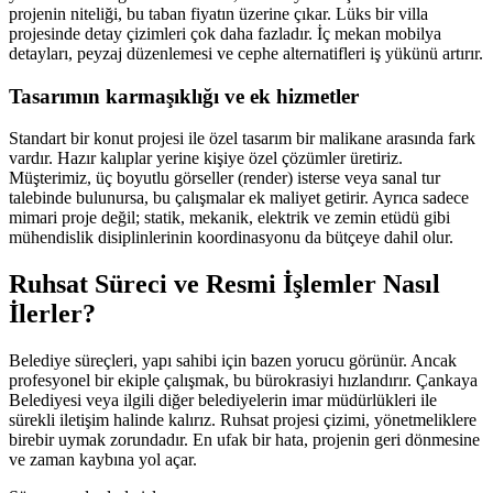
projenin niteliği, bu taban fiyatın üzerine çıkar. Lüks bir villa
projesinde detay çizimleri çok daha fazladır. İç mekan mobilya
detayları, peyzaj düzenlemesi ve cephe alternatifleri iş yükünü artırır.
Tasarımın karmaşıklığı ve ek hizmetler
Standart bir konut projesi ile özel tasarım bir malikane arasında fark
vardır. Hazır kalıplar yerine kişiye özel çözümler üretiriz.
Müşterimiz, üç boyutlu görseller (render) isterse veya sanal tur
talebinde bulunursa, bu çalışmalar ek maliyet getirir. Ayrıca sadece
mimari proje değil; statik, mekanik, elektrik ve zemin etüdü gibi
mühendislik disiplinlerinin koordinasyonu da bütçeye dahil olur.
Ruhsat Süreci ve Resmi İşlemler Nasıl
İlerler?
Belediye süreçleri, yapı sahibi için bazen yorucu görünür. Ancak
profesyonel bir ekiple çalışmak, bu bürokrasiyi hızlandırır. Çankaya
Belediyesi veya ilgili diğer belediyelerin imar müdürlükleri ile
sürekli iletişim halinde kalırız. Ruhsat projesi çizimi, yönetmeliklere
birebir uymak zorundadır. En ufak bir hata, projenin geri dönmesine
ve zaman kaybına yol açar.