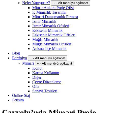
Neler Yapıyoruz?
+
-
Alt menüyü aç/kapat
Mimar Ankara Proje Ofisi
İç Mimarlık Tasarımı
Mimari Danışmanlık Firması
İzmir Mimarlık
İzmir Mimarlık Ofisleri
Eskişehir Mimarlık
Eskişehir Mimarlık Ofisleri
Muğla Mimarlık
Muğla Mimarlık Ofisleri
Ankara İlçe Mimarlık
Blog
Portfolyo
+
-
Alt menüyü aç/kapat
Mimari
+
-
Alt menüyü aç/kapat
Konut
Karma Kullanım
Diğer
Çevre Düzenleme
Ofis
Sanayi Tesisleri
Online Staj
İletişim
Çayyolu’nda Mimari Proje