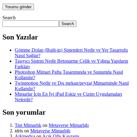
Search
Search
Son Yazılar
Gömme Dolap (Built-in) Sistemleri Nedir ve Yer Tasarrufu
Nasıl Sağlar?
Taşıyıcı Sistem Nedir Betonarme Çelik ve Yığma Yapıların
Farkları
Photoshop Mimari Pafta Tasarımında ve Sunumda Nasıl
Kullanılır?
Twinmotion Nedir ve Dış mekan/peyzaj Mimarisinde Nasıl
Kullanılır?
Mimarlar İçin En İyi iPad Eskiz ve Çizim Uygulamaları
Nelerdir?
Son yorumlar
Tint Mimarlık
on
Metaverse Mimarlığı
idris
on
Metaverse Mimarlığı
Arkipedya
on
Açık Ofis Kavramı