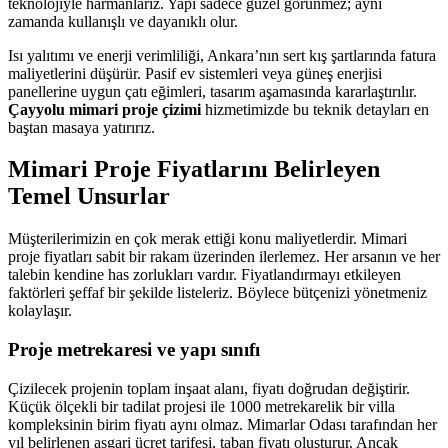
teknolojiyle harmanlarız. Yapı sadece güzel görünmez; aynı
zamanda kullanışlı ve dayanıklı olur.
Isı yalıtımı ve enerji verimliliği, Ankara’nın sert kış şartlarında fatura
maliyetlerini düşürür. Pasif ev sistemleri veya güneş enerjisi
panellerine uygun çatı eğimleri, tasarım aşamasında kararlaştırılır.
Çayyolu mimari proje çizimi
hizmetimizde bu teknik detayları en
baştan masaya yatırırız.
Mimari Proje Fiyatlarını Belirleyen
Temel Unsurlar
Müşterilerimizin en çok merak ettiği konu maliyetlerdir. Mimari
proje fiyatları sabit bir rakam üzerinden ilerlemez. Her arsanın ve her
talebin kendine has zorlukları vardır. Fiyatlandırmayı etkileyen
faktörleri şeffaf bir şekilde listeleriz. Böylece bütçenizi yönetmeniz
kolaylaşır.
Proje metrekaresi ve yapı sınıfı
Çizilecek projenin toplam inşaat alanı, fiyatı doğrudan değiştirir.
Küçük ölçekli bir tadilat projesi ile 1000 metrekarelik bir villa
kompleksinin birim fiyatı aynı olmaz. Mimarlar Odası tarafından her
yıl belirlenen asgari ücret tarifesi, taban fiyatı oluşturur. Ancak