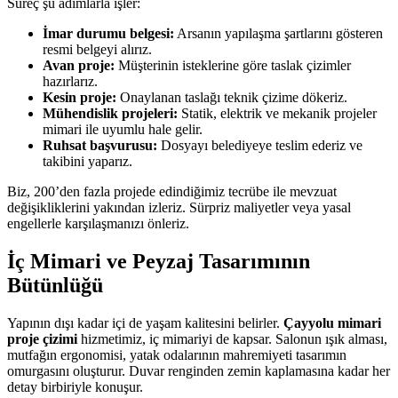
Süreç şu adımlarla işler:
İmar durumu belgesi:
Arsanın yapılaşma şartlarını gösteren
resmi belgeyi alırız.
Avan proje:
Müşterinin isteklerine göre taslak çizimler
hazırlarız.
Kesin proje:
Onaylanan taslağı teknik çizime dökeriz.
Mühendislik projeleri:
Statik, elektrik ve mekanik projeler
mimari ile uyumlu hale gelir.
Ruhsat başvurusu:
Dosyayı belediyeye teslim ederiz ve
takibini yaparız.
Biz, 200’den fazla projede edindiğimiz tecrübe ile mevzuat
değişikliklerini yakından izleriz. Sürpriz maliyetler veya yasal
engellerle karşılaşmanızı önleriz.
İç Mimari ve Peyzaj Tasarımının
Bütünlüğü
Yapının dışı kadar içi de yaşam kalitesini belirler.
Çayyolu mimari
proje çizimi
hizmetimiz, iç mimariyi de kapsar. Salonun ışık alması,
mutfağın ergonomisi, yatak odalarının mahremiyeti tasarımın
omurgasını oluşturur. Duvar renginden zemin kaplamasına kadar her
detay birbiriyle konuşur.