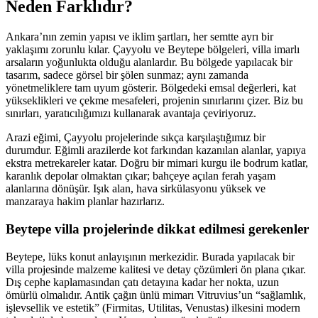
Neden Farklıdır?
Ankara’nın zemin yapısı ve iklim şartları, her semtte ayrı bir
yaklaşımı zorunlu kılar. Çayyolu ve Beytepe bölgeleri, villa imarlı
arsaların yoğunlukta olduğu alanlardır. Bu bölgede yapılacak bir
tasarım, sadece görsel bir şölen sunmaz; aynı zamanda
yönetmeliklere tam uyum gösterir. Bölgedeki emsal değerleri, kat
yükseklikleri ve çekme mesafeleri, projenin sınırlarını çizer. Biz bu
sınırları, yaratıcılığımızı kullanarak avantaja çeviriyoruz.
Arazi eğimi, Çayyolu projelerinde sıkça karşılaştığımız bir
durumdur. Eğimli arazilerde kot farkından kazanılan alanlar, yapıya
ekstra metrekareler katar. Doğru bir mimari kurgu ile bodrum katlar,
karanlık depolar olmaktan çıkar; bahçeye açılan ferah yaşam
alanlarına dönüşür. Işık alan, hava sirkülasyonu yüksek ve
manzaraya hakim planlar hazırlarız.
Beytepe villa projelerinde dikkat edilmesi gerekenler
Beytepe, lüks konut anlayışının merkezidir. Burada yapılacak bir
villa projesinde malzeme kalitesi ve detay çözümleri ön plana çıkar.
Dış cephe kaplamasından çatı detayına kadar her nokta, uzun
ömürlü olmalıdır. Antik çağın ünlü mimarı Vitruvius’un “sağlamlık,
işlevsellik ve estetik” (Firmitas, Utilitas, Venustas) ilkesini modern