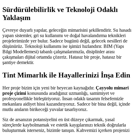
Sürdürülebilirlik ve Teknoloji Odaklı
Yaklaşım
Çevreye duyarlı yapılar, geleceğin mimarisini şekillendirir. Su hasadı
yapan sistemler, gri su kullanımı ve doğal havalandırma teknikleri
projelerimizde yer bulur. Sadece bugünü değil, gelecek nesilleri de
düşünürüz. Teknoloji kullanımı ise işimizi hızlandırır. BIM (Yapı
Bilgi Modellemesi) tabanlı çalışmalarımızla, disiplinler arası
çakışmaları dijital ortamda çözeriz. Hatasız bir proje, hatasız bir
şantiye demektir.
Tint Mimarlık ile Hayallerinizi İnşa Edin
Her proje bizim için yeni bir heyecan kaynağıdır.
Çayyolu mimari
proje çizimi
konusunda aradığınız uzmanlığı, samimiyet ve
profesyonellikle birleştiriyoruz. İnsan odaklı tasarım felsefemizle
mekanlara aidiyet hissi kazandırıyoruz. Sadece bir bina değil, içinde
mutlu anıların birikeceği yuvalar tasarlıyoruz.
Siz de arsanızın potansiyelini en üst düzeye çıkarmak, yasal
süreçlerde kaybolmamak ve estetik kaygılarınızı teknik doğrularla
buluşturmak isterseniz, bizimle tanışın. Kahvemizi içerken projenizi