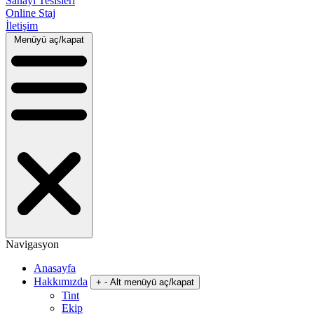
Sanayi Tesisleri
Online Staj
İletişim
Menüyü aç/kapat
Navigasyon
Anasayfa
Hakkımızda
+
-
Alt menüyü aç/kapat
Tint
Ekip