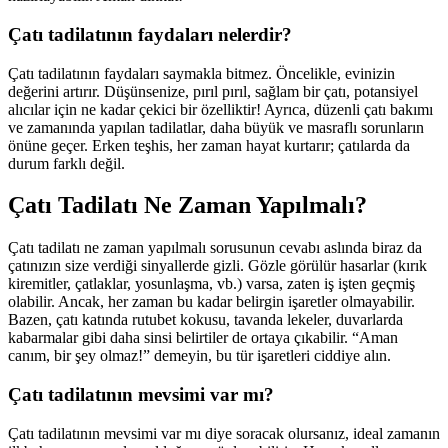
Çatı tadilatının faydaları nelerdir?
Çatı tadilatının faydaları saymakla bitmez. Öncelikle, evinizin
değerini artırır. Düşünsenize, pırıl pırıl, sağlam bir çatı, potansiyel
alıcılar için ne kadar çekici bir özelliktir! Ayrıca, düzenli çatı bakımı
ve zamanında yapılan tadilatlar, daha büyük ve masraflı sorunların
önüne geçer. Erken teşhis, her zaman hayat kurtarır; çatılarda da
durum farklı değil.
Çatı Tadilatı Ne Zaman Yapılmalı?
Çatı tadilatı ne zaman yapılmalı sorusunun cevabı aslında biraz da
çatınızın size verdiği sinyallerde gizli. Gözle görülür hasarlar (kırık
kiremitler, çatlaklar, yosunlaşma, vb.) varsa, zaten iş işten geçmiş
olabilir. Ancak, her zaman bu kadar belirgin işaretler olmayabilir.
Bazen, çatı katında rutubet kokusu, tavanda lekeler, duvarlarda
kabarmalar gibi daha sinsi belirtiler de ortaya çıkabilir. “Aman
canım, bir şey olmaz!” demeyin, bu tür işaretleri ciddiye alın.
Çatı tadilatının mevsimi var mı?
Çatı tadilatının mevsimi var mı diye soracak olursanız, ideal zamanın