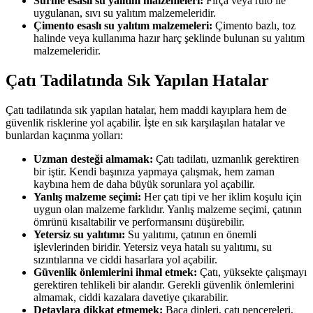
Sürme esaslı su yalıtım malzemeleri:
Fırça veya rulo ile
uygulanan, sıvı su yalıtım malzemeleridir.
Çimento esaslı su yalıtım malzemeleri:
Çimento bazlı, toz
halinde veya kullanıma hazır harç şeklinde bulunan su yalıtım
malzemeleridir.
Çatı Tadilatında Sık Yapılan Hatalar
Çatı tadilatında sık yapılan hatalar, hem maddi kayıplara hem de
güvenlik risklerine yol açabilir. İşte en sık karşılaşılan hatalar ve
bunlardan kaçınma yolları:
Uzman desteği almamak:
Çatı tadilatı, uzmanlık gerektiren
bir iştir. Kendi başınıza yapmaya çalışmak, hem zaman
kaybına hem de daha büyük sorunlara yol açabilir.
Yanlış malzeme seçimi:
Her çatı tipi ve her iklim koşulu için
uygun olan malzeme farklıdır. Yanlış malzeme seçimi, çatının
ömrünü kısaltabilir ve performansını düşürebilir.
Yetersiz su yalıtımı:
Su yalıtımı, çatının en önemli
işlevlerinden biridir. Yetersiz veya hatalı su yalıtımı, su
sızıntılarına ve ciddi hasarlara yol açabilir.
Güvenlik önlemlerini ihmal etmek:
Çatı, yüksekte çalışmayı
gerektiren tehlikeli bir alandır. Gerekli güvenlik önlemlerini
almamak, ciddi kazalara davetiye çıkarabilir.
Detaylara dikkat etmemek:
Baca dipleri, çatı pencereleri,