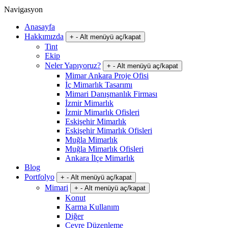
Navigasyon
Anasayfa
Hakkımızda
+
-
Alt menüyü aç/kapat
Tint
Ekip
Neler Yapıyoruz?
+
-
Alt menüyü aç/kapat
Mimar Ankara Proje Ofisi
İç Mimarlık Tasarımı
Mimari Danışmanlık Firması
İzmir Mimarlık
İzmir Mimarlık Ofisleri
Eskişehir Mimarlık
Eskişehir Mimarlık Ofisleri
Muğla Mimarlık
Muğla Mimarlık Ofisleri
Ankara İlçe Mimarlık
Blog
Portfolyo
+
-
Alt menüyü aç/kapat
Mimari
+
-
Alt menüyü aç/kapat
Konut
Karma Kullanım
Diğer
Çevre Düzenleme