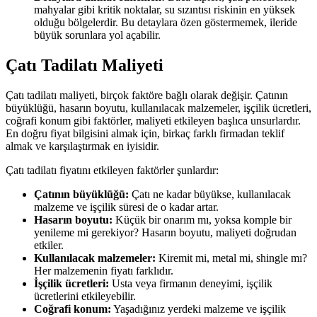
mahyalar gibi kritik noktalar, su sızıntısı riskinin en yüksek
olduğu bölgelerdir. Bu detaylara özen göstermemek, ileride
büyük sorunlara yol açabilir.
Çatı Tadilatı Maliyeti
Çatı tadilatı maliyeti, birçok faktöre bağlı olarak değişir. Çatının
büyüklüğü, hasarın boyutu, kullanılacak malzemeler, işçilik ücretleri,
coğrafi konum gibi faktörler, maliyeti etkileyen başlıca unsurlardır.
En doğru fiyat bilgisini almak için, birkaç farklı firmadan teklif
almak ve karşılaştırmak en iyisidir.
Çatı tadilatı fiyatını etkileyen faktörler şunlardır:
Çatının büyüklüğü:
Çatı ne kadar büyükse, kullanılacak
malzeme ve işçilik süresi de o kadar artar.
Hasarın boyutu:
Küçük bir onarım mı, yoksa komple bir
yenileme mi gerekiyor? Hasarın boyutu, maliyeti doğrudan
etkiler.
Kullanılacak malzemeler:
Kiremit mi, metal mi, shingle mı?
Her malzemenin fiyatı farklıdır.
İşçilik ücretleri:
Usta veya firmanın deneyimi, işçilik
ücretlerini etkileyebilir.
Coğrafi konum:
Yaşadığınız yerdeki malzeme ve işçilik