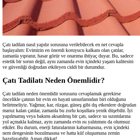
Çatı tadilatı nasıl yapılır sorusuna verilebilecek en net cevapla
başlayalım: Evimizin en önemli koruyucu kalkanı olan çatılar,
zamanla yıpranır, hasar görür ve onarıma ihtiyaç duyar. Bu, sadece
estetik bir sorun değil, aynı zamanda evin içindeki yaşam kalitesini
ve güvenliği doğrudan etkileyen ciddi bir durumdur.
Çatı Tadilatı Neden Önemlidir?
Çatı tadilatı neden önemlidir sorusunu cevaplamak gerekirse
öncelikle çatının bir evin en hayati unsurlarından biri olduğunu
belirtmeliyiz. Yağmur, kar, rüzgar, güneş gibi dış etkenlere doğrudan
maruz kalan çatılar, zamanla bu zorlu koşullara yenik düşebilir. İyi
yapılmamış veya bakımı aksatılmış bir çatı, sadece su sızıntılarına
yol açmakla kalmaz, aynı zamanda evin ısı yalıtımını da olumsuz
etkiler. Bu durum, enerji faturalarının kabarmasına, evin içindeki
nem dengesinin bozulmasına ve hatta küf oluşumuna zemin
hazırlayabilir. Aman dikkat!