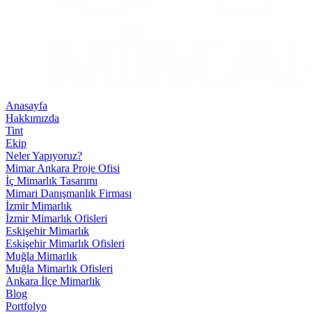
Anasayfa
Hakkımızda
Tint
Ekip
Neler Yapıyoruz?
Mimar Ankara Proje Ofisi
İç Mimarlık Tasarımı
Mimari Danışmanlık Firması
İzmir Mimarlık
İzmir Mimarlık Ofisleri
Eskişehir Mimarlık
Eskişehir Mimarlık Ofisleri
Muğla Mimarlık
Muğla Mimarlık Ofisleri
Ankara İlçe Mimarlık
Blog
Portfolyo