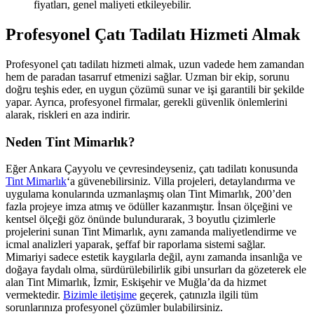
fiyatları, genel maliyeti etkileyebilir.
Profesyonel Çatı Tadilatı Hizmeti Almak
Profesyonel çatı tadilatı hizmeti almak, uzun vadede hem zamandan
hem de paradan tasarruf etmenizi sağlar. Uzman bir ekip, sorunu
doğru teşhis eder, en uygun çözümü sunar ve işi garantili bir şekilde
yapar. Ayrıca, profesyonel firmalar, gerekli güvenlik önlemlerini
alarak, riskleri en aza indirir.
Neden Tint Mimarlık?
Eğer Ankara Çayyolu ve çevresindeyseniz, çatı tadilatı konusunda
Tint Mimarlık
‘a güvenebilirsiniz. Villa projeleri, detaylandırma ve
uygulama konularında uzmanlaşmış olan Tint Mimarlık, 200’den
fazla projeye imza atmış ve ödüller kazanmıştır. İnsan ölçeğini ve
kentsel ölçeği göz önünde bulundurarak, 3 boyutlu çizimlerle
projelerini sunan Tint Mimarlık, aynı zamanda maliyetlendirme ve
icmal analizleri yaparak, şeffaf bir raporlama sistemi sağlar.
Mimariyi sadece estetik kaygılarla değil, aynı zamanda insanlığa ve
doğaya faydalı olma, sürdürülebilirlik gibi unsurları da gözeterek ele
alan Tint Mimarlık, İzmir, Eskişehir ve Muğla’da da hizmet
vermektedir.
Bizimle iletişime
geçerek, çatınızla ilgili tüm
sorunlarınıza profesyonel çözümler bulabilirsiniz.