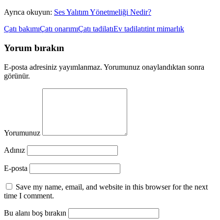
Ayrıca okuyun:
Ses Yalıtım Yönetmeliği Nedir?
Çatı bakımı
Çatı onarımı
Çatı tadilatı
Ev tadilatı
tint mimarlık
Yorum bırakın
E-posta adresiniz yayımlanmaz. Yorumunuz onaylandıktan sonra
görünür.
Yorumunuz
Adınız
E-posta
Save my name, email, and website in this browser for the next
time I comment.
Bu alanı boş bırakın