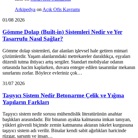
Arkipedya
on
Açık Ofis Kavramı
01/08 2026
Gömme Dolap (Built-in) Sistemleri Nedir ve Yer
Tasarrufu Nasıl Sağlar?
Gömme dolap sistemleri, dar alanları işlevsel hale getiren mimari
çözümlerdir. Yaşam alanlarındaki metrekareler daraldıkça, eşyaları
düzenli tutma ihtiyacı artış sergiler. Standart mobilyalar odanın
ortasında hacim kaplarken, duvara entegre edilen tasarımlar mekanın
sınırlarını zorlar. Böylece evleriniz çok…
31/07 2026
Taşıyıcı Sistem Nedir Betonarme Çelik ve Yığma
Yapıların Farkları
Taşıyıcı sistem nedir sorusu mühendislik literatürünün anahtar
başlıkları arasındadır. Bir binanın ayakta kalmasına imkan tanıyan,
yükleri güvenli biçimde zemin katmanına aktaran iskelet kurgusuna
taşıyıcı sistem adı verilir. Binalar kendi sabit ağırlıkları haricinde
rüzgar, sarsıntı ve insan…