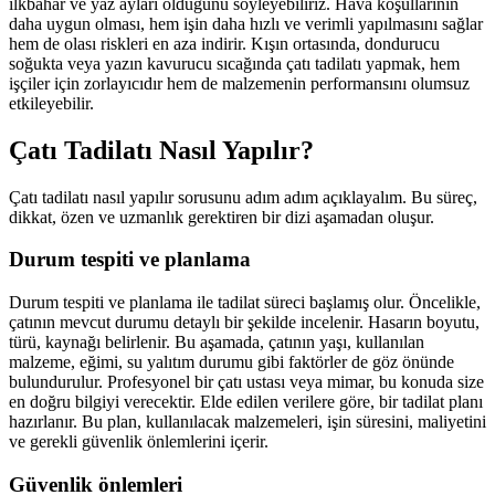
ilkbahar ve yaz ayları olduğunu söyleyebiliriz. Hava koşullarının
daha uygun olması, hem işin daha hızlı ve verimli yapılmasını sağlar
hem de olası riskleri en aza indirir. Kışın ortasında, dondurucu
soğukta veya yazın kavurucu sıcağında çatı tadilatı yapmak, hem
işçiler için zorlayıcıdır hem de malzemenin performansını olumsuz
etkileyebilir.
Çatı Tadilatı Nasıl Yapılır?
Çatı tadilatı nasıl yapılır sorusunu adım adım açıklayalım. Bu süreç,
dikkat, özen ve uzmanlık gerektiren bir dizi aşamadan oluşur.
Durum tespiti ve planlama
Durum tespiti ve planlama ile tadilat süreci başlamış olur. Öncelikle,
çatının mevcut durumu detaylı bir şekilde incelenir. Hasarın boyutu,
türü, kaynağı belirlenir. Bu aşamada, çatının yaşı, kullanılan
malzeme, eğimi, su yalıtım durumu gibi faktörler de göz önünde
bulundurulur. Profesyonel bir çatı ustası veya mimar, bu konuda size
en doğru bilgiyi verecektir. Elde edilen verilere göre, bir tadilat planı
hazırlanır. Bu plan, kullanılacak malzemeleri, işin süresini, maliyetini
ve gerekli güvenlik önlemlerini içerir.
Güvenlik önlemleri