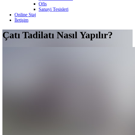
Ofis
Sanayi Tesisleri
Online Staj
İletişim
Çatı Tadilatı Nasıl Yapılır?