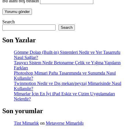
Bu alanı boş bırakın
Search
Search
Son Yazılar
Gömme Dolap (Built-in) Sistemleri Nedir ve Yer Tasarrufu
Nasıl Sağlar?
Taşıyıcı Sistem Nedir Betonarme Çelik ve Yığma Yapıların
Farkları
Photoshop Mimari Pafta Tasarımında ve Sunumda Nasıl
Kullanılır?
Twinmotion Nedir ve Dış mekan/peyzaj Mimarisinde Nasıl
Kullanılır?
Mimarlar İçin En İyi iPad Eskiz ve Çizim Uygulamaları
Nelerdir?
Son yorumlar
Tint Mimarlık
on
Metaverse Mimarlığı