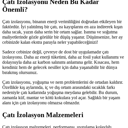
Çatı İzolasyonu Neden Bu Kadar
Önemli?
Çatı izolasyonu, binanın enerji verimliliğini doğrudan etkileyen bir
faktördür. İyi yalıtılmış bir çatı, ısı kayıplarını en aza indirerek kışın
daha sıcak, yazın daha serin bir ortam sağlar. Isınma ve soğutma
maliyetlerinde gözle görülür bir düşüş yaşanır. Düşünsenize, her ay
cebinizde kalan ekstra parayla neler yapabileceğinizi!
Sadece cebinize değil, çevreye de dost bir uygulamadır çatı
izolasyonu. Daha az enerji tüketimi, daha az fosil yakıt kullanımı ve
dolayısıyla daha az karbon salınımı anlamına gelir. Kısacası, hem
kendiniz hem de gelecek nesiller için daha yaşanabilir bir dünya
bırakmış olursunuz.
Çatı izolasyonu, yoğuşma ve nem problemlerini de ortadan kaldırır.
Özellikle kış aylarında, iç ve dış ortam arasındaki sıcaklık farkı
nedeniyle çatı katlarında yoğuşma meydana gelebilir. Bu durum,
zamanla küf, mantar ve kötü kokulara yol açar. Sağlıklı bir yaşam
alanı için çatı izolasyonu olmazsa olmazdır.
Çatı İzolasyon Malzemeleri
Çatı izolasyon malzemeleri, performansı, uygulama kolaylığı,