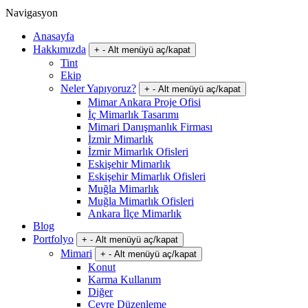
Navigasyon
Anasayfa
Hakkımızda
+
-
Alt menüyü aç/kapat
Tint
Ekip
Neler Yapıyoruz?
+
-
Alt menüyü aç/kapat
Mimar Ankara Proje Ofisi
İç Mimarlık Tasarımı
Mimari Danışmanlık Firması
İzmir Mimarlık
İzmir Mimarlık Ofisleri
Eskişehir Mimarlık
Eskişehir Mimarlık Ofisleri
Muğla Mimarlık
Muğla Mimarlık Ofisleri
Ankara İlçe Mimarlık
Blog
Portfolyo
+
-
Alt menüyü aç/kapat
Mimari
+
-
Alt menüyü aç/kapat
Konut
Karma Kullanım
Diğer
Çevre Düzenleme