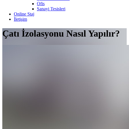
Ofis
Sanayi Tesisleri
Online Staj
İletişim
Çatı İzolasyonu Nasıl Yapılır?