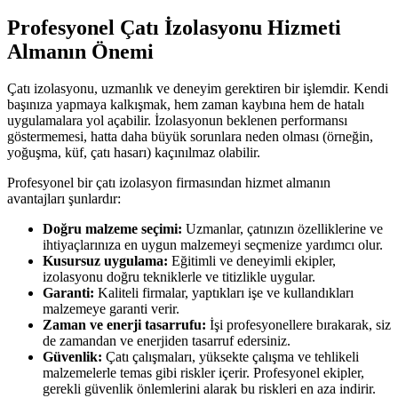
Profesyonel Çatı İzolasyonu Hizmeti
Almanın Önemi
Çatı izolasyonu, uzmanlık ve deneyim gerektiren bir işlemdir. Kendi
başınıza yapmaya kalkışmak, hem zaman kaybına hem de hatalı
uygulamalara yol açabilir. İzolasyonun beklenen performansı
göstermemesi, hatta daha büyük sorunlara neden olması (örneğin,
yoğuşma, küf, çatı hasarı) kaçınılmaz olabilir.
Profesyonel bir çatı izolasyon firmasından hizmet almanın
avantajları şunlardır:
Doğru malzeme seçimi:
Uzmanlar, çatınızın özelliklerine ve
ihtiyaçlarınıza en uygun malzemeyi seçmenize yardımcı olur.
Kusursuz uygulama:
Eğitimli ve deneyimli ekipler,
izolasyonu doğru tekniklerle ve titizlikle uygular.
Garanti:
Kaliteli firmalar, yaptıkları işe ve kullandıkları
malzemeye garanti verir.
Zaman ve enerji tasarrufu:
İşi profesyonellere bırakarak, siz
de zamandan ve enerjiden tasarruf edersiniz.
Güvenlik:
Çatı çalışmaları, yüksekte çalışma ve tehlikeli
malzemelerle temas gibi riskler içerir. Profesyonel ekipler,
gerekli güvenlik önlemlerini alarak bu riskleri en aza indirir.