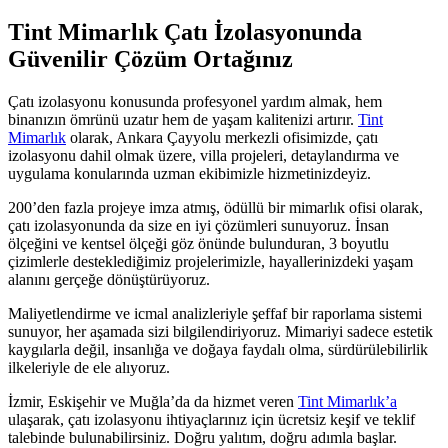
Tint Mimarlık Çatı İzolasyonunda
Güvenilir Çözüm Ortağınız
Çatı izolasyonu konusunda profesyonel yardım almak, hem
binanızın ömrünü uzatır hem de yaşam kalitenizi artırır.
Tint
Mimarlık
olarak, Ankara Çayyolu merkezli ofisimizde, çatı
izolasyonu dahil olmak üzere, villa projeleri, detaylandırma ve
uygulama konularında uzman ekibimizle hizmetinizdeyiz.
200’den fazla projeye imza atmış, ödüllü bir mimarlık ofisi olarak,
çatı izolasyonunda da size en iyi çözümleri sunuyoruz. İnsan
ölçeğini ve kentsel ölçeği göz önünde bulunduran, 3 boyutlu
çizimlerle desteklediğimiz projelerimizle, hayallerinizdeki yaşam
alanını gerçeğe dönüştürüyoruz.
Maliyetlendirme ve icmal analizleriyle şeffaf bir raporlama sistemi
sunuyor, her aşamada sizi bilgilendiriyoruz. Mimariyi sadece estetik
kaygılarla değil, insanlığa ve doğaya faydalı olma, sürdürülebilirlik
ilkeleriyle de ele alıyoruz.
İzmir, Eskişehir ve Muğla’da da hizmet veren
Tint Mimarlık’a
ulaşarak, çatı izolasyonu ihtiyaçlarınız için ücretsiz keşif ve teklif
talebinde bulunabilirsiniz. Doğru yalıtım, doğru adımla başlar.