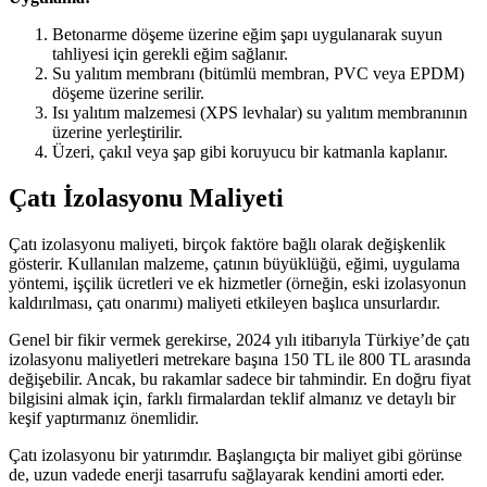
Betonarme döşeme üzerine eğim şapı uygulanarak suyun
tahliyesi için gerekli eğim sağlanır.
Su yalıtım membranı (bitümlü membran, PVC veya EPDM)
döşeme üzerine serilir.
Isı yalıtım malzemesi (XPS levhalar) su yalıtım membranının
üzerine yerleştirilir.
Üzeri, çakıl veya şap gibi koruyucu bir katmanla kaplanır.
Çatı İzolasyonu Maliyeti
Çatı izolasyonu maliyeti, birçok faktöre bağlı olarak değişkenlik
gösterir. Kullanılan malzeme, çatının büyüklüğü, eğimi, uygulama
yöntemi, işçilik ücretleri ve ek hizmetler (örneğin, eski izolasyonun
kaldırılması, çatı onarımı) maliyeti etkileyen başlıca unsurlardır.
Genel bir fikir vermek gerekirse, 2024 yılı itibarıyla Türkiye’de çatı
izolasyonu maliyetleri metrekare başına 150 TL ile 800 TL arasında
değişebilir. Ancak, bu rakamlar sadece bir tahmindir. En doğru fiyat
bilgisini almak için, farklı firmalardan teklif almanız ve detaylı bir
keşif yaptırmanız önemlidir.
Çatı izolasyonu bir yatırımdır. Başlangıçta bir maliyet gibi görünse
de, uzun vadede enerji tasarrufu sağlayarak kendini amorti eder.