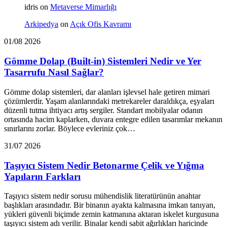
idris
on
Metaverse Mimarlığı
Arkipedya
on
Açık Ofis Kavramı
01/08 2026
Gömme Dolap (Built-in) Sistemleri Nedir ve Yer
Tasarrufu Nasıl Sağlar?
Gömme dolap sistemleri, dar alanları işlevsel hale getiren mimari
çözümlerdir. Yaşam alanlarındaki metrekareler daraldıkça, eşyaları
düzenli tutma ihtiyacı artış sergiler. Standart mobilyalar odanın
ortasında hacim kaplarken, duvara entegre edilen tasarımlar mekanın
sınırlarını zorlar. Böylece evleriniz çok…
31/07 2026
Taşıyıcı Sistem Nedir Betonarme Çelik ve Yığma
Yapıların Farkları
Taşıyıcı sistem nedir sorusu mühendislik literatürünün anahtar
başlıkları arasındadır. Bir binanın ayakta kalmasına imkan tanıyan,
yükleri güvenli biçimde zemin katmanına aktaran iskelet kurgusuna
taşıyıcı sistem adı verilir. Binalar kendi sabit ağırlıkları haricinde