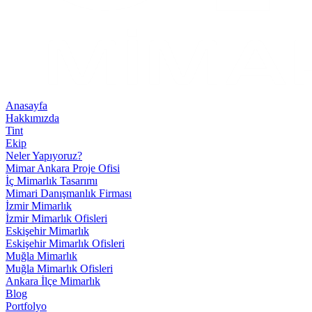
Anasayfa
Hakkımızda
Tint
Ekip
Neler Yapıyoruz?
Mimar Ankara Proje Ofisi
İç Mimarlık Tasarımı
Mimari Danışmanlık Firması
İzmir Mimarlık
İzmir Mimarlık Ofisleri
Eskişehir Mimarlık
Eskişehir Mimarlık Ofisleri
Muğla Mimarlık
Muğla Mimarlık Ofisleri
Ankara İlçe Mimarlık
Blog
Portfolyo