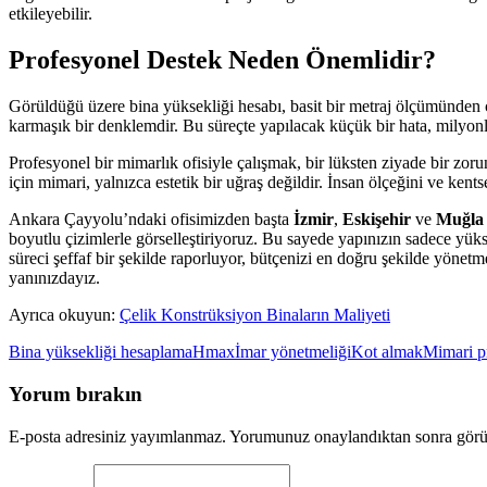
etkileyebilir.
Profesyonel Destek Neden Önemlidir?
Görüldüğü üzere bina yüksekliği hesabı, basit bir metraj ölçümünden çok
karmaşık bir denklemdir. Bu süreçte yapılacak küçük bir hata, milyonlar
Profesyonel bir mimarlık ofisiyle çalışmak, bir lüksten ziyade bir zoru
için mimari, yalnızca estetik bir uğraş değildir. İnsan ölçeğini ve ke
Ankara Çayyolu’ndaki ofisimizden başta
İzmir
,
Eskişehir
ve
Muğla
boyutlu çizimlerle görselleştiriyoruz. Bu sayede yapınızın sadece yüks
süreci şeffaf bir şekilde raporluyor, bütçenizi en doğru şekilde yöne
yanınızdayız.
Ayrıca okuyun:
Çelik Konstrüksiyon Binaların Maliyeti
Bina yüksekliği hesaplama
Hmax
İmar yönetmeliği
Kot almak
Mimari p
Yorum bırakın
E-posta adresiniz yayımlanmaz. Yorumunuz onaylandıktan sonra görü