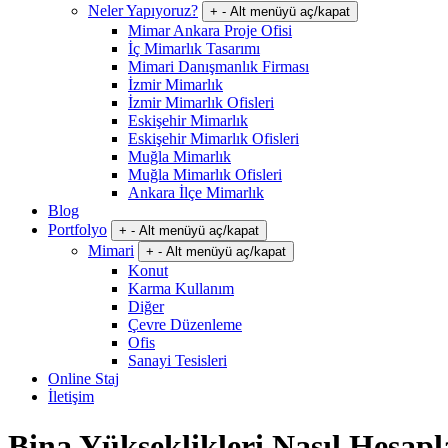
Neler Yapıyoruz?
+
-
Alt menüyü aç/kapat
Mimar Ankara Proje Ofisi
İç Mimarlık Tasarımı
Mimari Danışmanlık Firması
İzmir Mimarlık
İzmir Mimarlık Ofisleri
Eskişehir Mimarlık
Eskişehir Mimarlık Ofisleri
Muğla Mimarlık
Muğla Mimarlık Ofisleri
Ankara İlçe Mimarlık
Blog
Portfolyo
+
-
Alt menüyü aç/kapat
Mimari
+
-
Alt menüyü aç/kapat
Konut
Karma Kullanım
Diğer
Çevre Düzenleme
Ofis
Sanayi Tesisleri
Online Staj
İletişim
Bina Yükseklikleri Nasıl Hesapl