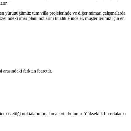
arır.
n yürüttüğümüz tüm villa projelerinde ve diğer mimari çalışmalarda,
lindeki imar planı notlarını titizlikle inceler, müşterilerimiz için en
arasındaki farktan ibarettir.
a temas ettiği noktaların ortalama kotu bulunur. Yükseklik bu ortalama