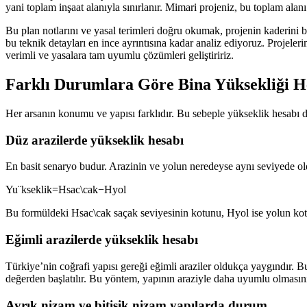
yani toplam inşaat alanıyla sınırlanır. Mimari projeniz, bu toplam alan
Bu plan notlarını ve yasal terimleri doğru okumak, projenin kaderini be
bu teknik detayları en ince ayrıntısına kadar analiz ediyoruz. Projeleri
verimli ve yasalara tam uyumlu çözümleri geliştiririz.
Farklı Durumlara Göre Bina Yüksekliği 
Her arsanın konumu ve yapısı farklıdır. Bu sebeple yükseklik hesabı d
Düz arazilerde yükseklik hesabı
En basit senaryo budur. Arazinin ve yolun neredeyse aynı seviyede oldu
Yu¨kseklik=Hsac\c​ak​−Hyol​
Bu formüldeki Hsac\c​ak​ saçak seviyesinin kotunu, Hyol​ ise yolun kot
Eğimli arazilerde yükseklik hesabı
Türkiye’nin coğrafi yapısı gereği eğimli araziler oldukça yaygındır. B
değerden başlatılır. Bu yöntem, yapının araziyle daha uyumlu olmasını 
Ayrık nizam ve bitişik nizam yapılarda durum