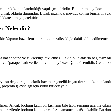
çekilerek konumlandırıldığı yapılaşma türüdür. Bu durumda yükseklik, par
itişik olduğu durumdur. Bitişik nizamda, mevcut komşu binaların yüksekl
ikkate almayı gerektirir.
er Nelerdir?
. Yapının bazı elemanları, toplam yüksekliğe dahil edilip edilmemeleri 
ında kat adedine ve yüksekliğe etki etmez. Lakin bu alanların bağımsız bi
n ve “parapet” adı verilen duvarların yüksekliği de önemlidir. Genellikl
a su depoları gibi teknik hacimler genellikle çatı üzerinde konumlandırıl
ojenin işlevselliği için kritik bir detaydır.
lmez. Ancak bodrum katın bir kısmının bile tabii zeminin üzerine çıkmas
ğimli arazilerde bodrum katın bir cephesi tamamen açığa çıkabilir. Bu du