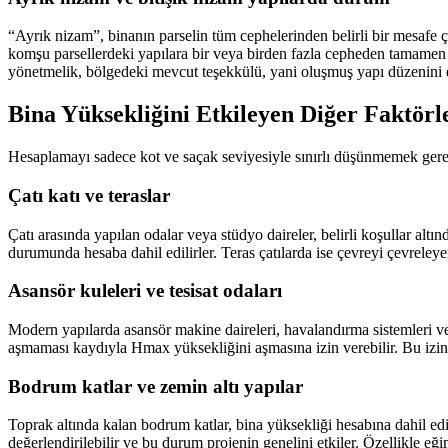
“Ayrık nizam”, binanın parselin tüm cephelerinden belirli bir mesafe 
komşu parsellerdeki yapılara bir veya birden fazla cepheden tamamen b
yönetmelik, bölgedeki mevcut teşekkülü, yani oluşmuş yapı düzenini d
Bina Yüksekliğini Etkileyen Diğer Faktörl
Hesaplamayı sadece kot ve saçak seviyesiyle sınırlı düşünmemek gerekir
Çatı katı ve teraslar
Çatı arasında yapılan odalar veya stüdyo daireler, belirli koşullar alt
durumunda hesaba dahil edilirler. Teras çatılarda ise çevreyi çevreleye
Asansör kuleleri ve tesisat odaları
Modern yapılarda asansör makine daireleri, havalandırma sistemleri vey
aşmaması kaydıyla Hmax yüksekliğini aşmasına izin verebilir. Bu izin, pr
Bodrum katlar ve zemin altı yapılar
Toprak altında kalan bodrum katlar, bina yüksekliği hesabına dahil edi
değerlendirilebilir ve bu durum projenin genelini etkiler. Özellikle e