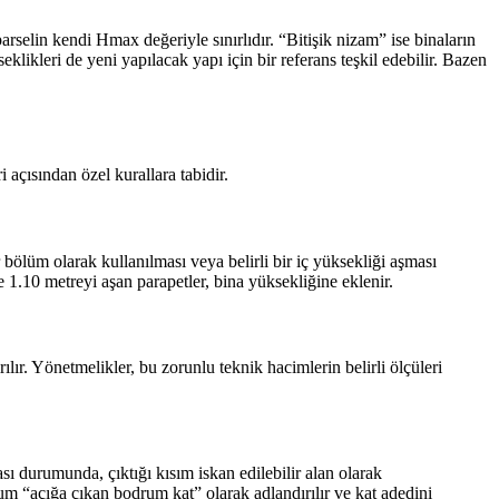
selin kendi Hmax değeriyle sınırlıdır. “Bitişik nizam” ise binaların
ikleri de yeni yapılacak yapı için bir referans teşkil edebilir. Bazen
açısından özel kurallara tabidir.
r bölüm olarak kullanılması veya belirli bir iç yüksekliği aşması
e 1.10 metreyi aşan parapetler, bina yüksekliğine eklenir.
ır. Yönetmelikler, bu zorunlu teknik hacimlerin belirli ölçüleri
ı durumunda, çıktığı kısım iskan edilebilir alan olarak
rum “açığa çıkan bodrum kat” olarak adlandırılır ve kat adedini