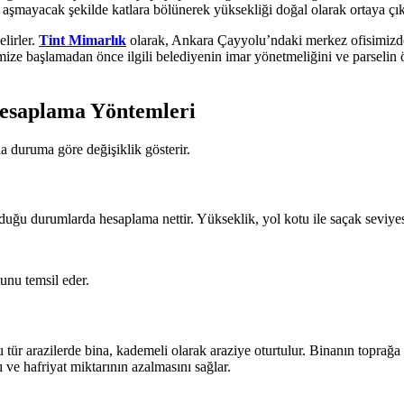
ı aşmayacak şekilde katlara bölünerek yüksekliği doğal olarak ortaya çık
lirler.
Tint Mimarlık
olarak, Ankara Çayyolu’ndaki merkez ofisimizde
mize başlamadan önce ilgili belediyenin imar yönetmeliğini ve parselin öze
Hesaplama Yöntemleri
a duruma göre değişiklik gösterir.
ğu durumlarda hesaplama nettir. Yükseklik, yol kotu ile saçak seviyesi 
unu temsil eder.
u tür arazilerde bina, kademeli olarak araziye oturtulur. Binanın toprağ
ve hafriyat miktarının azalmasını sağlar.