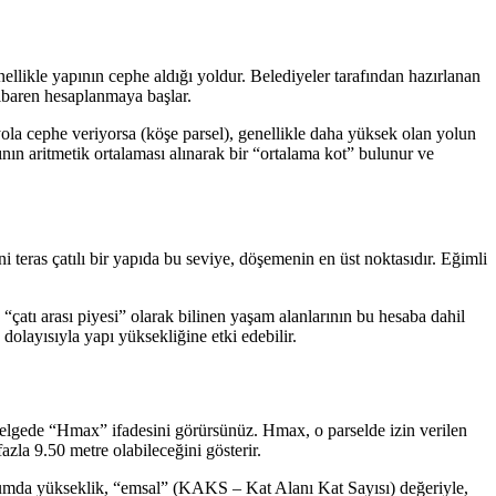
ellikle yapının cephe aldığı yoldur. Belediyeler tarafından hazırlanan
tibaren hesaplanmaya başlar.
yola cephe veriyorsa (köşe parsel), genellikle daha yüksek olan yolun
ının aritmetik ortalaması alınarak bir “ortalama kot” bulunur ve
i teras çatılı bir yapıda bu seviye, döşemenin en üst noktasıdır. Eğimli
e “çatı arası piyesi” olarak bilinen yaşam alanlarının bu hesaba dahil
 dolayısıyla yapı yüksekliğine etki edebilir.
 belgede “Hmax” ifadesini görürsünüz. Hmax, o parselde izin verilen
zla 9.50 metre olabileceğini gösterir.
durumda yükseklik, “emsal” (KAKS – Kat Alanı Kat Sayısı) değeriyle,