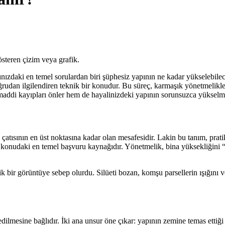
ınızdaki en temel sorulardan biri şüphesiz yapının ne kadar yükselebilec
dan ilgilendiren teknik bir konudur. Bu süreç, karmaşık yönetmelikler v
maddi kayıpları önler hem de hayalinizdeki yapının sorunsuzca yükselme
atısının en üst noktasına kadar olan mesafesidir. Lakin bu tanım, prati
bu konudaki en temel başvuru kaynağıdır. Yönetmelik, bina yüksekliğini
ik bir görüntüye sebep olurdu. Silüeti bozan, komşu parsellerin ışığını 
ilmesine bağlıdır. İki ana unsur öne çıkar: yapının zemine temas ettiği k