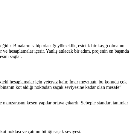
eğidir. Binaların sahip olacağı yükseklik, estetik bir kaygı olmanın
e hesaplamalar içerir. Yanlış atılacak bir adım, projenin en başında
sini sağlar.
kteki hesaplamalar için yetersiz kalır. İmar mevzuatı, bu konuda çok
 “binanın kot aldığı noktadan saçak seviyesine kadar olan mesafe”
ve manzarasını kesen yapılar ortaya çıkardı. Sebeple standart tanımlar
ot noktası ve çatının bittiği saçak seviyesi.