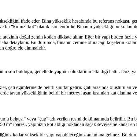
ksekliğini ifade eder. Bina yükseklik hesabında bu referans noktası, gen
ve bu “kırmızı kot” olarak isimlendirilir. Binanın yüksekliği bu kottan i
razinin doğal zemin kotları dikkate alınır. Eğer bir yapı birden fazla 
az daha detaylanır. Bu durumda, binanın zemine oturacağı köşelerin kotlar
n doğru ele alınmalıdır.
ının son bulduğu, genellikle yağmur oluklarının takıldığı hattır. Düz, yan
r, çatı eğimlerine de belirli sınırlar getirir. Çatı arasında oluşturulan v
erde tavan yüksekliğinin belirli bir metreyi aşan kısımları kat alanına ve
urumu belgesi” veya “çap” adı verilen resmi dokümanında belirtilir. Bu
m” ibaresi, yapınızın kot aldığı noktadan saçak seviyesine kadar en fa
istediğiniz kadar yüksek bir yapı yapabileceğiniz anlamına gelmez. Bu 