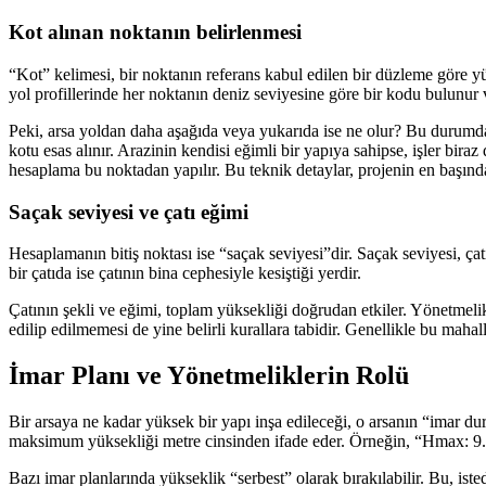
Kot alınan noktanın belirlenmesi
“Kot” kelimesi, bir noktanın referans kabul edilen bir düzleme göre yü
yol profillerinde her noktanın deniz seviyesine göre bir kodu bulunur 
Peki, arsa yoldan daha aşağıda veya yukarıda ise ne olur? Bu durumda a
kotu esas alınır. Arazinin kendisi eğimli bir yapıya sahipse, işler bir
hesaplama bu noktadan yapılır. Bu teknik detaylar, projenin en başında
Saçak seviyesi ve çatı eğimi
Hesaplamanın bitiş noktası ise “saçak seviyesi”dir. Saçak seviyesi, çat
bir çatıda ise çatının bina cephesiyle kesiştiği yerdir.
Çatının şekli ve eğimi, toplam yüksekliği doğrudan etkiler. Yönetmelikle
edilip edilmemesi de yine belirli kurallara tabidir. Genellikle bu mahall
İmar Planı ve Yönetmeliklerin Rolü
Bir arsaya ne kadar yüksek bir yapı inşa edileceği, o arsanın “imar d
maksimum yüksekliği metre cinsinden ifade eder. Örneğin, “Hmax: 9.50 
Bazı imar planlarında yükseklik “serbest” olarak bırakılabilir. Bu, 