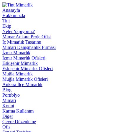
Anasayfa
Hakkımızda
Tint
Ekip
Neler Yapıyoruz?
Mimar Ankara Proje Ofisi
İç Mimarlık Tasarımı
Mimari Danışmanlık Firması
İzmir Mimarlık
İzmir Mimarlık Ofisleri
Eskişehir Mimarlık
Eskişehir Mimarlık Ofisleri
Muğla Mimarlık
Muğla Mimarlık Ofisleri
Ankara İlçe Mimarlık
Blog
Portfolyo
Mimari
Konut
Karma Kullanım
Diğer
Çevre Düzenleme
Ofis