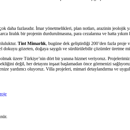
 daha fazlasıdır. İmar yönetmelikleri, plan notları, arazinin jeolojik y
ca liralık bir projenin durdurulmasına, para cezalarına ve hatta yıkım ka
nluluktur.
Tint Mimarlık
, bugüne dek geliştirdiği 200’den fazla proje ve
ntsel dokuyu gözeten, doğaya saygılı ve sürdürülebilir çözümler üretme 
olmak üzere Türkiye’nin dört bir yanına hizmet veriyoruz. Projelerimizi,
ekliğini değil, her detayını inşaat başlamadan önce görmenizi sağlıyoruz
tmenize yardımcı oluyoruz. Villa projeleri, mimari detaylandırma ve uy
roje
nür.