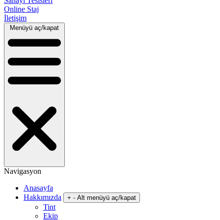
Sanayi Tesisleri
Online Staj
İletişim
Menüyü aç/kapat
Navigasyon
Anasayfa
Hakkımızda
+
-
Alt menüyü aç/kapat
Tint
Ekip