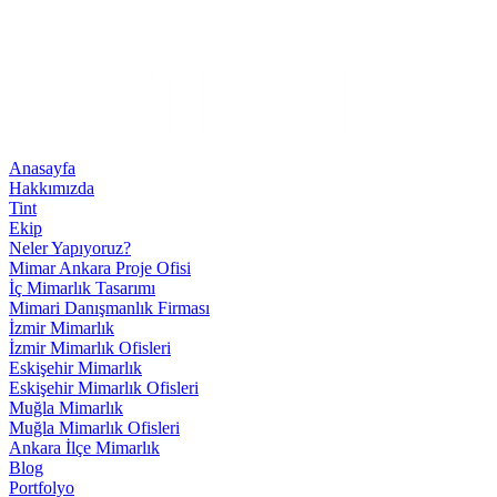
Anasayfa
Hakkımızda
Tint
Ekip
Neler Yapıyoruz?
Mimar Ankara Proje Ofisi
İç Mimarlık Tasarımı
Mimari Danışmanlık Firması
İzmir Mimarlık
İzmir Mimarlık Ofisleri
Eskişehir Mimarlık
Eskişehir Mimarlık Ofisleri
Muğla Mimarlık
Muğla Mimarlık Ofisleri
Ankara İlçe Mimarlık
Blog
Portfolyo