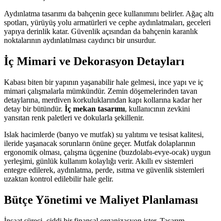
Aydınlatma tasarımı da bahçenin gece kullanımını belirler. Ağaç altı
spotları, yürüyüş yolu armatürleri ve cephe aydınlatmaları, geceleri
yapıya derinlik katar. Güvenlik açısından da bahçenin karanlık
noktalarının aydınlatılması caydırıcı bir unsurdur.
İç Mimari ve Dekorasyon Detayları
Kabası biten bir yapının yaşanabilir hale gelmesi, ince yapı ve iç
mimari çalışmalarla mümkündür. Zemin döşemelerinden tavan
detaylarına, merdiven korkuluklarından kapı kollarına kadar her
detay bir bütündür.
İç mekan tasarımı
, kullanıcının zevkini
yansıtan renk paletleri ve dokularla şekillenir.
Islak hacimlerde (banyo ve mutfak) su yalıtımı ve tesisat kalitesi,
ileride yaşanacak sorunların önüne geçer. Mutfak dolaplarının
ergonomik olması, çalışma üçgenine (buzdolabı-evye-ocak) uygun
yerleşimi, günlük kullanım kolaylığı verir. Akıllı ev sistemleri
entegre edilerek, aydınlatma, perde, ısıtma ve güvenlik sistemleri
uzaktan kontrol edilebilir hale gelir.
Bütçe Yönetimi ve Maliyet Planlaması
İnşaat süreci, ciddi bir finansal organizasyon ister. Tasarım