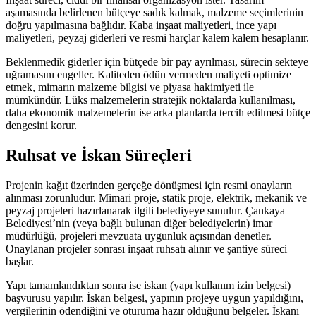
aşamasında belirlenen bütçeye sadık kalmak, malzeme seçimlerinin
doğru yapılmasına bağlıdır. Kaba inşaat maliyetleri, ince yapı
maliyetleri, peyzaj giderleri ve resmi harçlar kalem kalem hesaplanır.
Beklenmedik giderler için bütçede bir pay ayrılması, sürecin sekteye
uğramasını engeller. Kaliteden ödün vermeden maliyeti optimize
etmek, mimarın malzeme bilgisi ve piyasa hakimiyeti ile
mümkündür. Lüks malzemelerin stratejik noktalarda kullanılması,
daha ekonomik malzemelerin ise arka planlarda tercih edilmesi bütçe
dengesini korur.
Ruhsat ve İskan Süreçleri
Projenin kağıt üzerinden gerçeğe dönüşmesi için resmi onayların
alınması zorunludur. Mimari proje, statik proje, elektrik, mekanik ve
peyzaj projeleri hazırlanarak ilgili belediyeye sunulur. Çankaya
Belediyesi’nin (veya bağlı bulunan diğer belediyelerin) imar
müdürlüğü, projeleri mevzuata uygunluk açısından denetler.
Onaylanan projeler sonrası inşaat ruhsatı alınır ve şantiye süreci
başlar.
Yapı tamamlandıktan sonra ise iskan (yapı kullanım izin belgesi)
başvurusu yapılır. İskan belgesi, yapının projeye uygun yapıldığını,
vergilerinin ödendiğini ve oturuma hazır olduğunu belgeler. İskanı