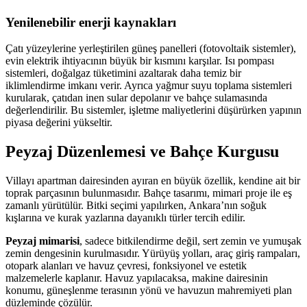
Yenilenebilir enerji kaynakları
Çatı yüzeylerine yerleştirilen güneş panelleri (fotovoltaik sistemler),
evin elektrik ihtiyacının büyük bir kısmını karşılar. Isı pompası
sistemleri, doğalgaz tüketimini azaltarak daha temiz bir
iklimlendirme imkanı verir. Ayrıca yağmur suyu toplama sistemleri
kurularak, çatıdan inen sular depolanır ve bahçe sulamasında
değerlendirilir. Bu sistemler, işletme maliyetlerini düşürürken yapının
piyasa değerini yükseltir.
Peyzaj Düzenlemesi ve Bahçe Kurgusu
Villayı apartman dairesinden ayıran en büyük özellik, kendine ait bir
toprak parçasının bulunmasıdır. Bahçe tasarımı, mimari proje ile eş
zamanlı yürütülür. Bitki seçimi yapılırken, Ankara’nın soğuk
kışlarına ve kurak yazlarına dayanıklı türler tercih edilir.
Peyzaj mimarisi
, sadece bitkilendirme değil, sert zemin ve yumuşak
zemin dengesinin kurulmasıdır. Yürüyüş yolları, araç giriş rampaları,
otopark alanları ve havuz çevresi, fonksiyonel ve estetik
malzemelerle kaplanır. Havuz yapılacaksa, makine dairesinin
konumu, güneşlenme terasının yönü ve havuzun mahremiyeti plan
düzleminde çözülür.