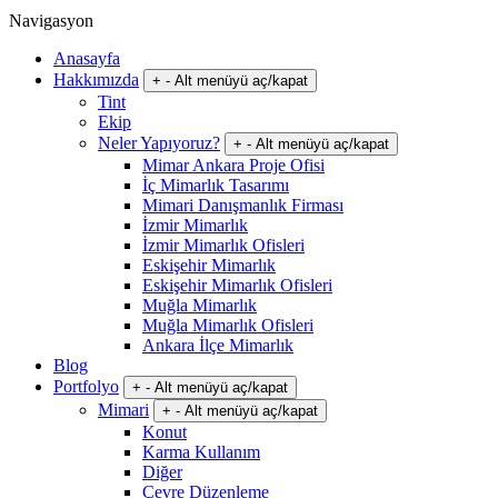
Navigasyon
Anasayfa
Hakkımızda
+
-
Alt menüyü aç/kapat
Tint
Ekip
Neler Yapıyoruz?
+
-
Alt menüyü aç/kapat
Mimar Ankara Proje Ofisi
İç Mimarlık Tasarımı
Mimari Danışmanlık Firması
İzmir Mimarlık
İzmir Mimarlık Ofisleri
Eskişehir Mimarlık
Eskişehir Mimarlık Ofisleri
Muğla Mimarlık
Muğla Mimarlık Ofisleri
Ankara İlçe Mimarlık
Blog
Portfolyo
+
-
Alt menüyü aç/kapat
Mimari
+
-
Alt menüyü aç/kapat
Konut
Karma Kullanım
Diğer
Çevre Düzenleme