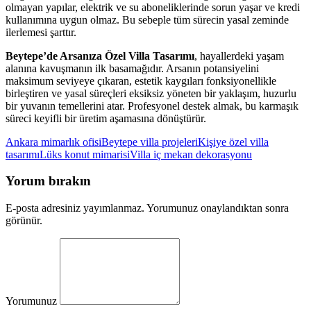
olmayan yapılar, elektrik ve su aboneliklerinde sorun yaşar ve kredi
kullanımına uygun olmaz. Bu sebeple tüm sürecin yasal zeminde
ilerlemesi şarttır.
Beytepe’de Arsanıza Özel Villa Tasarımı
, hayallerdeki yaşam
alanına kavuşmanın ilk basamağıdır. Arsanın potansiyelini
maksimum seviyeye çıkaran, estetik kaygıları fonksiyonellikle
birleştiren ve yasal süreçleri eksiksiz yöneten bir yaklaşım, huzurlu
bir yuvanın temellerini atar. Profesyonel destek almak, bu karmaşık
süreci keyifli bir üretim aşamasına dönüştürür.
Ankara mimarlık ofisi
Beytepe villa projeleri
Kişiye özel villa
tasarımı
Lüks konut mimarisi
Villa iç mekan dekorasyonu
Yorum bırakın
E-posta adresiniz yayımlanmaz. Yorumunuz onaylandıktan sonra
görünür.
Yorumunuz