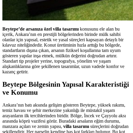
Beytepe’de arsanıza özel villa tasarımı
konusunu ele alan bu
içerik, Ankara’nın en prestijli bölgelerinden birinde mülk sahibi
olanlar için yapısal, estetik ve yasal süreçleri kapsayan detaylı bir
kılavuz niteliğindedir. Konut üretiminin hızla arttığı bu bölgede,
standartların dışına çıkan, arsanın fiziksel koşullarına tam uyum
gösteren yapılar inşa etmek, mülkün değerini doğrudan artırır.
Standart tip projeler yerine, topografya, yönelim ve yaşam
alışkanlıklarına göre şekillenen tasarımlar, uzun vadede konfor ve
kazanç getirir.
Beytepe Bölgesinin Yapısal Karakteristiği
ve Konumu
Ankara’nın batı aksında gelişim gösteren Beytepe, yüksek rakımı,
temiz havası ve şehir merkezine yakınlığı ile müstakil yaşam
arayanların ilk tercihlerinden biridir. Bölge, İncek ve Çayyolu aksı
arasında köprü vazifesi görür. Buradaki arsaların eğim durumu,
manzara açıları ve zemin yapısı,
villa tasarımı
süreçlerini doğrudan
şekillendirir. Her parselin kendine has kot farkları bulunur. Bu kot