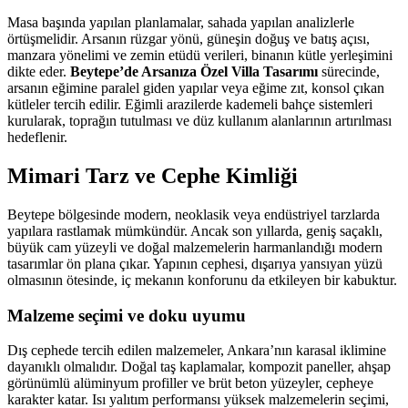
Masa başında yapılan planlamalar, sahada yapılan analizlerle
örtüşmelidir. Arsanın rüzgar yönü, güneşin doğuş ve batış açısı,
manzara yönelimi ve zemin etüdü verileri, binanın kütle yerleşimini
dikte eder.
Beytepe’de Arsanıza Özel Villa Tasarımı
sürecinde,
arsanın eğimine paralel giden yapılar veya eğime zıt, konsol çıkan
kütleler tercih edilir. Eğimli arazilerde kademeli bahçe sistemleri
kurularak, toprağın tutulması ve düz kullanım alanlarının artırılması
hedeflenir.
Mimari Tarz ve Cephe Kimliği
Beytepe bölgesinde modern, neoklasik veya endüstriyel tarzlarda
yapılara rastlamak mümkündür. Ancak son yıllarda, geniş saçaklı,
büyük cam yüzeyli ve doğal malzemelerin harmanlandığı modern
tasarımlar ön plana çıkar. Yapının cephesi, dışarıya yansıyan yüzü
olmasının ötesinde, iç mekanın konforunu da etkileyen bir kabuktur.
Malzeme seçimi ve doku uyumu
Dış cephede tercih edilen malzemeler, Ankara’nın karasal iklimine
dayanıklı olmalıdır. Doğal taş kaplamalar, kompozit paneller, ahşap
görünümlü alüminyum profiller ve brüt beton yüzeyler, cepheye
karakter katar. Isı yalıtım performansı yüksek malzemelerin seçimi,