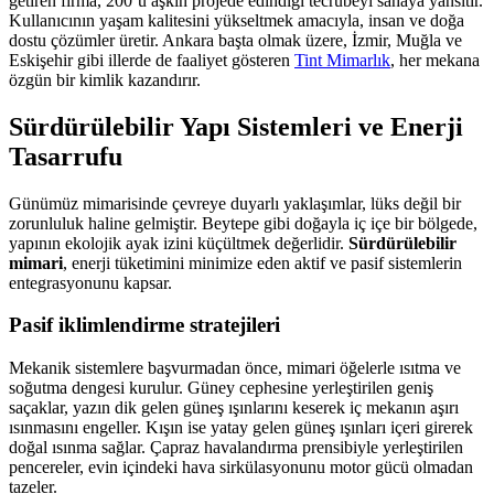
getiren firma, 200’ü aşkın projede edindiği tecrübeyi sahaya yansıtır.
Kullanıcının yaşam kalitesini yükseltmek amacıyla, insan ve doğa
dostu çözümler üretir. Ankara başta olmak üzere, İzmir, Muğla ve
Eskişehir gibi illerde de faaliyet gösteren
Tint Mimarlık
, her mekana
özgün bir kimlik kazandırır.
Sürdürülebilir Yapı Sistemleri ve Enerji
Tasarrufu
Günümüz mimarisinde çevreye duyarlı yaklaşımlar, lüks değil bir
zorunluluk haline gelmiştir. Beytepe gibi doğayla iç içe bir bölgede,
yapının ekolojik ayak izini küçültmek değerlidir.
Sürdürülebilir
mimari
, enerji tüketimini minimize eden aktif ve pasif sistemlerin
entegrasyonunu kapsar.
Pasif iklimlendirme stratejileri
Mekanik sistemlere başvurmadan önce, mimari öğelerle ısıtma ve
soğutma dengesi kurulur. Güney cephesine yerleştirilen geniş
saçaklar, yazın dik gelen güneş ışınlarını keserek iç mekanın aşırı
ısınmasını engeller. Kışın ise yatay gelen güneş ışınları içeri girerek
doğal ısınma sağlar. Çapraz havalandırma prensibiyle yerleştirilen
pencereler, evin içindeki hava sirkülasyonunu motor gücü olmadan
tazeler.