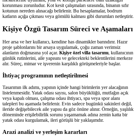
korunması zorunludur. Kot kesit çalışmaları sırasında, binanın sıfır
kotunun nereden alınacağı belirlenir. Bu hesaplamalar, bodrum
katların açığa çıkması veya gömülü kalması gibi durumları netleştirir.
Kişiye Özgü Tasarım Süreci ve Aşamaları
Her arsa ve her kullanıcı, kendine has dinamikler barındırır. Hazır
proje şablonlarını bir arsaya uygulamak, çoğu zaman verimsiz
alanların doğmasına yol açar.
Kişiye özel villa tasarımı
, kullanıcının
günlük rutinlerini, aile yapısını ve gelecekteki beklentilerini merkeze
alır. Süreç, mimar ve işverenin karşılıklı görüşmeleriyle başlar.
İhtiyaç programının netleştirilmesi
Tasarımın ilk adımı, yapının içinde hangi birimlerin yer alacağının
listelenmesidir. Yatak odası sayısı, salon büyüklüğü, mutfağın açık
veya kapalı olması, çalışma odası ihtiyacı, spa veya spor alanı
talepleri bu aşamada belirlenir. Evin sadece bugünkü sakinleri değil,
ileride değişebilecek aile yapısı da göz önüne alınır. Örneğin, yaşlılık
döneminde erişilebilirlik sorunu yaşamamak adına zemin katta bir
yatak odası kurgulamak, ileri görüşlü bir yaklaşımdır.
Arazi analizi ve yerleşim kararları