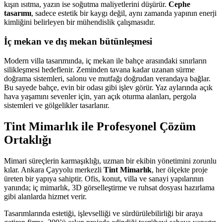
kışın ısıtma, yazın ise soğutma maliyetlerini düşürür.
Cephe
tasarımı
, sadece estetik bir kaygı değil, aynı zamanda yapının enerji
kimliğini belirleyen bir mühendislik çalışmasıdır.
İç mekan ve dış mekan bütünleşmesi
Modern villa tasarımında, iç mekan ile bahçe arasındaki sınırların
silikleşmesi hedeflenir. Zeminden tavana kadar uzanan sürme
doğrama sistemleri, salonu ve mutfağı doğrudan verandaya bağlar.
Bu sayede bahçe, evin bir odası gibi işlev görür. Yaz aylarında açık
hava yaşamını sevenler için, yarı açık oturma alanları, pergola
sistemleri ve gölgelikler tasarlanır.
Tint Mimarlık ile Profesyonel Çözüm
Ortaklığı
Mimari süreçlerin karmaşıklığı, uzman bir ekibin yönetimini zorunlu
kılar. Ankara Çayyolu merkezli
Tint Mimarlık
, her ölçekte proje
üreten bir yapıya sahiptir. Ofis, konut, villa ve sanayi yapılarının
yanında; iç mimarlık, 3D görselleştirme ve ruhsat dosyası hazırlama
gibi alanlarda hizmet verir.
Tasarımlarında estetiği, işlevselliği ve sürdürülebilirliği bir araya