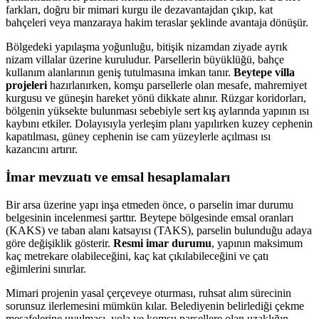
farkları, doğru bir mimari kurgu ile dezavantajdan çıkıp, kat
bahçeleri veya manzaraya hakim teraslar şeklinde avantaja dönüşür.
Bölgedeki yapılaşma yoğunluğu, bitişik nizamdan ziyade ayrık
nizam villalar üzerine kuruludur. Parsellerin büyüklüğü, bahçe
kullanım alanlarının geniş tutulmasına imkan tanır.
Beytepe villa
projeleri
hazırlanırken, komşu parsellerle olan mesafe, mahremiyet
kurgusu ve güneşin hareket yönü dikkate alınır. Rüzgar koridorları,
bölgenin yüksekte bulunması sebebiyle sert kış aylarında yapının ısı
kaybını etkiler. Dolayısıyla yerleşim planı yapılırken kuzey cephenin
kapatılması, güney cephenin ise cam yüzeylerle açılması ısı
kazancını artırır.
İmar mevzuatı ve emsal hesaplamaları
Bir arsa üzerine yapı inşa etmeden önce, o parselin imar durumu
belgesinin incelenmesi şarttır. Beytepe bölgesinde emsal oranları
(KAKS) ve taban alanı katsayısı (TAKS), parselin bulunduğu adaya
göre değişiklik gösterir.
Resmi imar durumu
, yapının maksimum
kaç metrekare olabileceğini, kaç kat çıkılabileceğini ve çatı
eğimlerini sınırlar.
Mimari projenin yasal çerçeveye oturması, ruhsat alım sürecinin
sorunsuz ilerlemesini mümkün kılar. Belediyenin belirlediği çekme
mesafelerine uyulması, yola ve komşu parsellere olan uzaklığın