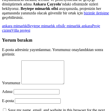
dönüştürmek adına
Ankara Çayyolu
’ndaki ofisimizde sizleri
bekliyoruz.
Beytepe mimarlık ofisi
arayışınızda, projenizin her
aşamasında yanınızda olacak güvenilir bir ortak için
bizimle iletişime
geçebilirsiniz.
ankara mimarlık
Beytepe mimarlık ofisi
İç mimarlık ankara
Proje
çizimi
Villa projesi
Yorum bırakın
E-posta adresiniz yayımlanmaz. Yorumunuz onaylandıktan sonra
görünür.
Yorumunuz
Adınız
E-posta
Save my name, email, and website in this browser for the next