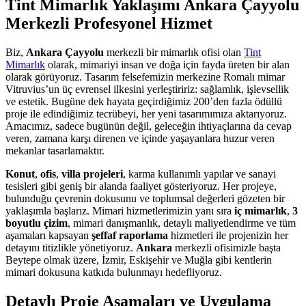
Tint Mimarlık Yaklaşımı Ankara Çayyolu
Merkezli Profesyonel Hizmet
Biz,
Ankara Çayyolu
merkezli bir mimarlık ofisi olan
Tint
Mimarlık
olarak, mimariyi insan ve doğa için fayda üreten bir alan
olarak görüyoruz. Tasarım felsefemizin merkezine Romalı mimar
Vitruvius’un üç evrensel ilkesini yerleştiririz: sağlamlık, işlevsellik
ve estetik. Bugüne dek hayata geçirdiğimiz 200’den fazla ödüllü
proje ile edindiğimiz tecrübeyi, her yeni tasarımımıza aktarıyoruz.
Amacımız, sadece bugünün değil, geleceğin ihtiyaçlarına da cevap
veren, zamana karşı direnen ve içinde yaşayanlara huzur veren
mekanlar tasarlamaktır.
Konut
,
ofis
,
villa projeleri
, karma kullanımlı yapılar ve sanayi
tesisleri gibi geniş bir alanda faaliyet gösteriyoruz. Her projeye,
bulunduğu çevrenin dokusunu ve toplumsal değerleri gözeten bir
yaklaşımla başlarız. Mimari hizmetlerimizin yanı sıra
iç mimarlık
,
3
boyutlu çizim
, mimari danışmanlık, detaylı maliyetlendirme ve tüm
aşamaları kapsayan
şeffaf raporlama
hizmetleri ile projenizin her
detayını titizlikle yönetiyoruz.
Ankara
merkezli ofisimizle başta
Beytepe olmak üzere, İzmir, Eskişehir ve Muğla gibi kentlerin
mimari dokusuna katkıda bulunmayı hedefliyoruz.
Detaylı Proje Aşamaları ve Uygulama