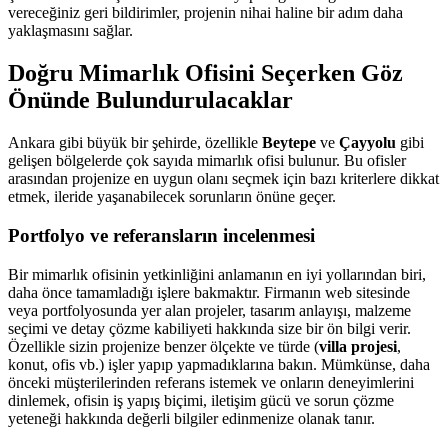
vereceğiniz geri bildirimler, projenin nihai haline bir adım daha
yaklaşmasını sağlar.
Doğru Mimarlık Ofisini Seçerken Göz
Önünde Bulundurulacaklar
Ankara gibi büyük bir şehirde, özellikle
Beytepe
ve
Çayyolu
gibi
gelişen bölgelerde çok sayıda mimarlık ofisi bulunur. Bu ofisler
arasından projenize en uygun olanı seçmek için bazı kriterlere dikkat
etmek, ileride yaşanabilecek sorunların önüne geçer.
Portfolyo ve referansların incelenmesi
Bir mimarlık ofisinin yetkinliğini anlamanın en iyi yollarından biri,
daha önce tamamladığı işlere bakmaktır. Firmanın web sitesinde
veya portfolyosunda yer alan projeler, tasarım anlayışı, malzeme
seçimi ve detay çözme kabiliyeti hakkında size bir ön bilgi verir.
Özellikle sizin projenize benzer ölçekte ve türde (
villa projesi
,
konut, ofis vb.) işler yapıp yapmadıklarına bakın. Mümkünse, daha
önceki müşterilerinden referans istemek ve onların deneyimlerini
dinlemek, ofisin iş yapış biçimi, iletişim gücü ve sorun çözme
yeteneği hakkında değerli bilgiler edinmenize olanak tanır.