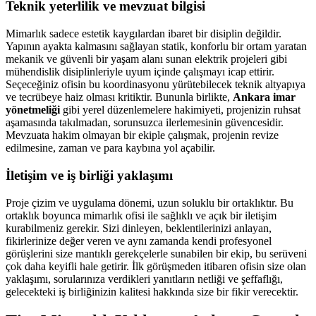
Teknik yeterlilik ve mevzuat bilgisi
Mimarlık sadece estetik kaygılardan ibaret bir disiplin değildir.
Yapının ayakta kalmasını sağlayan statik, konforlu bir ortam yaratan
mekanik ve güvenli bir yaşam alanı sunan elektrik projeleri gibi
mühendislik disiplinleriyle uyum içinde çalışmayı icap ettirir.
Seçeceğiniz ofisin bu koordinasyonu yürütebilecek teknik altyapıya
ve tecrübeye haiz olması kritiktir. Bununla birlikte,
Ankara imar
yönetmeliği
gibi yerel düzenlemelere hakimiyeti, projenizin ruhsat
aşamasında takılmadan, sorunsuzca ilerlemesinin güvencesidir.
Mevzuata hakim olmayan bir ekiple çalışmak, projenin revize
edilmesine, zaman ve para kaybına yol açabilir.
İletişim ve iş birliği yaklaşımı
Proje çizim ve uygulama dönemi, uzun soluklu bir ortaklıktır. Bu
ortaklık boyunca mimarlık ofisi ile sağlıklı ve açık bir iletişim
kurabilmeniz gerekir. Sizi dinleyen, beklentilerinizi anlayan,
fikirlerinize değer veren ve aynı zamanda kendi profesyonel
görüşlerini size mantıklı gerekçelerle sunabilen bir ekip, bu serüveni
çok daha keyifli hale getirir. İlk görüşmeden itibaren ofisin size olan
yaklaşımı, sorularınıza verdikleri yanıtların netliği ve şeffaflığı,
gelecekteki iş birliğinizin kalitesi hakkında size bir fikir verecektir.