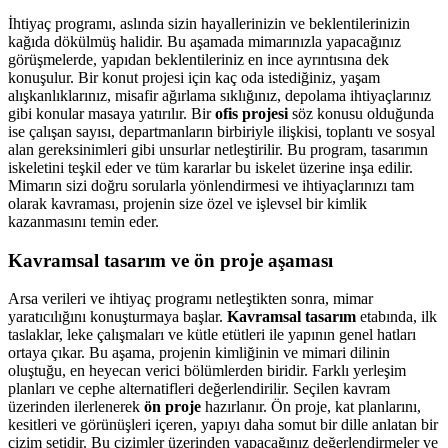
İhtiyaç programı, aslında sizin hayallerinizin ve beklentilerinizin
kağıda dökülmüş halidir. Bu aşamada mimarınızla yapacağınız
görüşmelerde, yapıdan beklentileriniz en ince ayrıntısına dek
konuşulur. Bir konut projesi için kaç oda istediğiniz, yaşam
alışkanlıklarınız, misafir ağırlama sıklığınız, depolama ihtiyaçlarınız
gibi konular masaya yatırılır. Bir
ofis projesi
söz konusu olduğunda
ise çalışan sayısı, departmanların birbiriyle ilişkisi, toplantı ve sosyal
alan gereksinimleri gibi unsurlar netleştirilir. Bu program, tasarımın
iskeletini teşkil eder ve tüm kararlar bu iskelet üzerine inşa edilir.
Mimarın sizi doğru sorularla yönlendirmesi ve ihtiyaçlarınızı tam
olarak kavraması, projenin size özel ve işlevsel bir kimlik
kazanmasını temin eder.
Kavramsal tasarım ve ön proje aşaması
Arsa verileri ve ihtiyaç programı netleştikten sonra, mimar
yaratıcılığını konuşturmaya başlar.
Kavramsal tasarım
etabında, ilk
taslaklar, leke çalışmaları ve kütle etütleri ile yapının genel hatları
ortaya çıkar. Bu aşama, projenin kimliğinin ve mimari dilinin
oluştuğu, en heyecan verici bölümlerden biridir. Farklı yerleşim
planları ve cephe alternatifleri değerlendirilir. Seçilen kavram
üzerinden ilerlenerek
ön proje
hazırlanır. Ön proje, kat planlarını,
kesitleri ve görünüşleri içeren, yapıyı daha somut bir dille anlatan bir
çizim setidir. Bu çizimler üzerinden yapacağınız değerlendirmeler ve