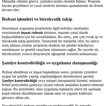
Mimarlık ofisinin görevi, çizimleri teslim etmekle bitmez. Projenin
hayata geçirilmesi ve yasal izinlerin alınması aşamalarında da destek
devam eder.
Ruhsat işlemleri ve bürokratik takip
Hazırlanan uygulama projelerinin ilgili belediye tarafından
onaylanarak
inşaat ruhsatı
alınması, inşaatın yasal olarak
başlayabilmesi için bir zorunluluktur. Bu süreç, pek çok evrak işi ve
bürokratik takip gerektirir. Deneyimli bir mimarlık ofisi, bu süreci
sizin adınıza yönetir, projelerin eksiksiz bir şekilde belediyeye
sunulmasını ve gerekli onayların alınmasını sağlar. Bu sayede siz,
bürokrasinin yorucu detaylarıyla uğraşmak zorunda kalmazsınız.
Şantiye kontrolörlüğü ve uygulama danışmanlığı
Ruhsat alındıktan ve inşaat başladıktan sonra, projenin çizimlere
uygun bir şekilde yapılıp yapılmadığının denetlenmesi gerekir.
Şantiye kontrolörlüğü
veya mimari danışmanlık hizmeti, mimarın
belirli periyotlarla şantiyeyi ziyaret ederek imalatları kontrol etmesini
kapsar. Bu denetimler, olası uygulama hatalarını erken bir aşamada
tespit ederek düzeltilmesine olanak tanır ve yapının kalitesini
güvence altına alır.
Hayalinizdeki mekanı, tecrübe ve profesyonellik ile gerçeğe