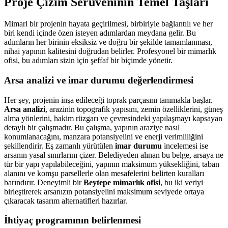
Proje Çizim Serüveninin Temel Taşları
Mimari bir projenin hayata geçirilmesi, birbiriyle bağlantılı ve her
biri kendi içinde özen isteyen adımlardan meydana gelir. Bu
adımların her birinin eksiksiz ve doğru bir şekilde tamamlanması,
nihai yapının kalitesini doğrudan belirler. Profesyonel bir mimarlık
ofisi, bu adımları sizin için şeffaf bir biçimde yönetir.
Arsa analizi ve imar durumu değerlendirmesi
Her şey, projenin inşa edileceği toprak parçasını tanımakla başlar.
Arsa analizi
, arazinin topografik yapısını, zemin özelliklerini, güneş
alma yönlerini, hakim rüzgarı ve çevresindeki yapılaşmayı kapsayan
detaylı bir çalışmadır. Bu çalışma, yapının araziye nasıl
konumlanacağını, manzara potansiyelini ve enerji verimliliğini
şekillendirir. Eş zamanlı yürütülen
imar durumu
incelemesi ise
arsanın yasal sınırlarını çizer. Belediyeden alınan bu belge, arsaya ne
tür bir yapı yapılabileceğini, yapının maksimum yüksekliğini, taban
alanını ve komşu parsellerle olan mesafelerini belirten kuralları
barındırır. Deneyimli bir
Beytepe mimarlık ofisi
, bu iki veriyi
birleştirerek arsanızın potansiyelini maksimum seviyede ortaya
çıkaracak tasarım alternatifleri hazırlar.
İhtiyaç programının belirlenmesi