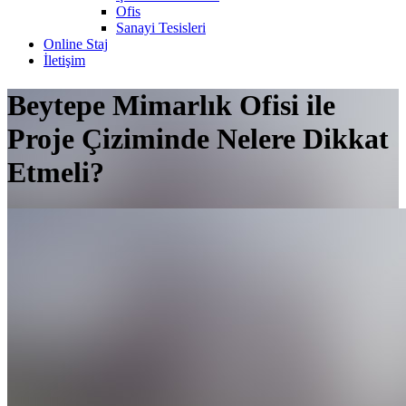
Ofis
Sanayi Tesisleri
Online Staj
İletişim
Beytepe Mimarlık Ofisi ile
Proje Çiziminde Nelere Dikkat
Etmeli?