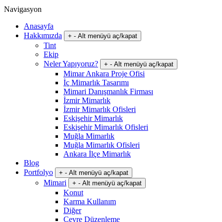
Navigasyon
Anasayfa
Hakkımızda
+
-
Alt menüyü aç/kapat
Tint
Ekip
Neler Yapıyoruz?
+
-
Alt menüyü aç/kapat
Mimar Ankara Proje Ofisi
İç Mimarlık Tasarımı
Mimari Danışmanlık Firması
İzmir Mimarlık
İzmir Mimarlık Ofisleri
Eskişehir Mimarlık
Eskişehir Mimarlık Ofisleri
Muğla Mimarlık
Muğla Mimarlık Ofisleri
Ankara İlçe Mimarlık
Blog
Portfolyo
+
-
Alt menüyü aç/kapat
Mimari
+
-
Alt menüyü aç/kapat
Konut
Karma Kullanım
Diğer
Çevre Düzenleme