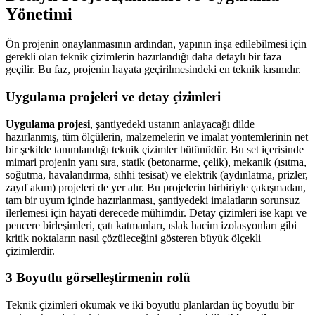
Yönetimi
Ön projenin onaylanmasının ardından, yapının inşa edilebilmesi için
gerekli olan teknik çizimlerin hazırlandığı daha detaylı bir faza
geçilir. Bu faz, projenin hayata geçirilmesindeki en teknik kısımdır.
Uygulama projeleri ve detay çizimleri
Uygulama projesi
, şantiyedeki ustanın anlayacağı dilde
hazırlanmış, tüm ölçülerin, malzemelerin ve imalat yöntemlerinin net
bir şekilde tanımlandığı teknik çizimler bütünüdür. Bu set içerisinde
mimari projenin yanı sıra, statik (betonarme, çelik), mekanik (ısıtma,
soğutma, havalandırma, sıhhi tesisat) ve elektrik (aydınlatma, prizler,
zayıf akım) projeleri de yer alır. Bu projelerin birbiriyle çakışmadan,
tam bir uyum içinde hazırlanması, şantiyedeki imalatların sorunsuz
ilerlemesi için hayati derecede mühimdir. Detay çizimleri ise kapı ve
pencere birleşimleri, çatı katmanları, ıslak hacim izolasyonları gibi
kritik noktaların nasıl çözüleceğini gösteren büyük ölçekli
çizimlerdir.
3 Boyutlu görselleştirmenin rolü
Teknik çizimleri okumak ve iki boyutlu planlardan üç boyutlu bir