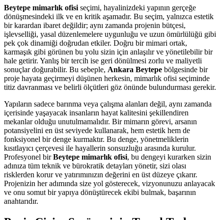
Beytepe mimarlık ofisi
seçimi, hayalinizdeki yapının gerçeğe
dönüşmesindeki ilk ve en kritik aşamadır. Bu seçim, yalnızca estetik
bir karardan ibaret değildir; aynı zamanda projenin bütçesi,
işlevselliği, yasal düzenlemelere uygunluğu ve uzun ömürlülüğü gibi
pek çok dinamiği doğrudan etkiler. Doğru bir mimari ortak,
karmaşık gibi görünen bu yolu sizin için anlaşılır ve yönetilebilir bir
hale getirir. Yanlış bir tercih ise geri dönülmesi zorlu ve maliyetli
sonuçlar doğurabilir. Bu sebeple,
Ankara Beytepe
bölgesinde bir
proje hayata geçirmeyi düşünen herkesin, mimarlık ofisi seçiminde
titiz davranması ve belirli ölçütleri göz önünde bulundurması gerekir.
Yapıların sadece barınma veya çalışma alanları değil, aynı zamanda
içerisinde yaşayacak insanların hayat kalitesini şekillendiren
mekanlar olduğu unutulmamalıdır. Bir mimarın görevi, arsanın
potansiyelini en üst seviyede kullanarak, hem estetik hem de
fonksiyonel bir denge kurmaktır. Bu denge, yönetmeliklerin
kısıtlayıcı çerçevesi ile hayallerin sonsuzluğu arasında kurulur.
Profesyonel bir
Beytepe mimarlık ofisi
, bu dengeyi kurarken sizin
adınıza tüm teknik ve bürokratik detayları yönetir, sizi olası
risklerden korur ve yatırımınızın değerini en üst düzeye çıkarır.
Projenizin her adımında size yol gösterecek, vizyonunuzu anlayacak
ve onu somut bir yapıya dönüştürecek ekibi bulmak, başarının
anahtarıdır.