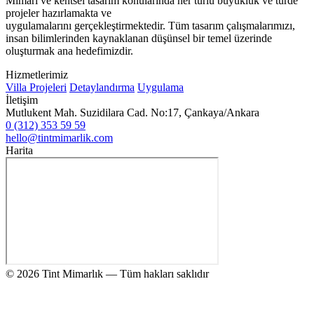
Mimari ve kentsel tasarım konularında her türlü büyüklük ve türde
projeler hazırlamakta ve
uygulamalarını gerçekleştirmektedir. Tüm tasarım çalışmalarımızı,
insan bilimlerinden kaynaklanan düşünsel bir temel üzerinde
oluşturmak ana hedefimizdir.
Hizmetlerimiz
Villa Projeleri
Detaylandırma
Uygulama
İletişim
Mutlukent Mah. Suzidilara Cad. No:17, Çankaya/Ankara
0 (312) 353 59 59
hello@tintmimarlik.com
Harita
© 2026 Tint Mimarlık — Tüm hakları saklıdır