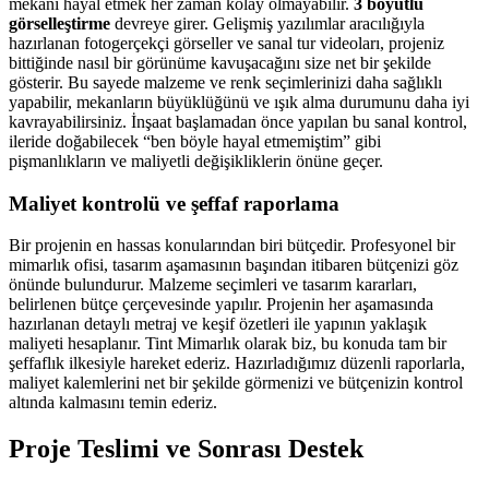
mekanı hayal etmek her zaman kolay olmayabilir.
3 boyutlu
görselleştirme
devreye girer. Gelişmiş yazılımlar aracılığıyla
hazırlanan fotogerçekçi görseller ve sanal tur videoları, projeniz
bittiğinde nasıl bir görünüme kavuşacağını size net bir şekilde
gösterir. Bu sayede malzeme ve renk seçimlerinizi daha sağlıklı
yapabilir, mekanların büyüklüğünü ve ışık alma durumunu daha iyi
kavrayabilirsiniz. İnşaat başlamadan önce yapılan bu sanal kontrol,
ileride doğabilecek “ben böyle hayal etmemiştim” gibi
pişmanlıkların ve maliyetli değişikliklerin önüne geçer.
Maliyet kontrolü ve şeffaf raporlama
Bir projenin en hassas konularından biri bütçedir. Profesyonel bir
mimarlık ofisi, tasarım aşamasının başından itibaren bütçenizi göz
önünde bulundurur. Malzeme seçimleri ve tasarım kararları,
belirlenen bütçe çerçevesinde yapılır. Projenin her aşamasında
hazırlanan detaylı metraj ve keşif özetleri ile yapının yaklaşık
maliyeti hesaplanır. Tint Mimarlık olarak biz, bu konuda tam bir
şeffaflık ilkesiyle hareket ederiz. Hazırladığımız düzenli raporlarla,
maliyet kalemlerini net bir şekilde görmenizi ve bütçenizin kontrol
altında kalmasını temin ederiz.
Proje Teslimi ve Sonrası Destek