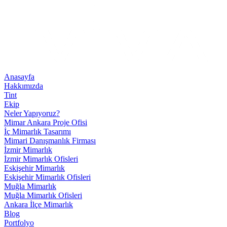
Anasayfa
Hakkımızda
Tint
Ekip
Neler Yapıyoruz?
Mimar Ankara Proje Ofisi
İç Mimarlık Tasarımı
Mimari Danışmanlık Firması
İzmir Mimarlık
İzmir Mimarlık Ofisleri
Eskişehir Mimarlık
Eskişehir Mimarlık Ofisleri
Muğla Mimarlık
Muğla Mimarlık Ofisleri
Ankara İlçe Mimarlık
Blog
Portfolyo