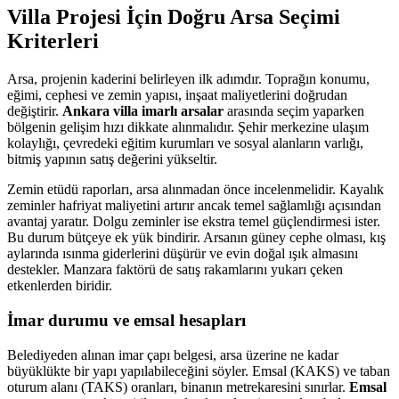
Villa Projesi İçin Doğru Arsa Seçimi
Kriterleri
Arsa, projenin kaderini belirleyen ilk adımdır. Toprağın konumu,
eğimi, cephesi ve zemin yapısı, inşaat maliyetlerini doğrudan
değiştirir.
Ankara villa imarlı arsalar
arasında seçim yaparken
bölgenin gelişim hızı dikkate alınmalıdır. Şehir merkezine ulaşım
kolaylığı, çevredeki eğitim kurumları ve sosyal alanların varlığı,
bitmiş yapının satış değerini yükseltir.
Zemin etüdü raporları, arsa alınmadan önce incelenmelidir. Kayalık
zeminler hafriyat maliyetini artırır ancak temel sağlamlığı açısından
avantaj yaratır. Dolgu zeminler ise ekstra temel güçlendirmesi ister.
Bu durum bütçeye ek yük bindirir. Arsanın güney cephe olması, kış
aylarında ısınma giderlerini düşürür ve evin doğal ışık almasını
destekler. Manzara faktörü de satış rakamlarını yukarı çeken
etkenlerden biridir.
İmar durumu ve emsal hesapları
Belediyeden alınan imar çapı belgesi, arsa üzerine ne kadar
büyüklükte bir yapı yapılabileceğini söyler. Emsal (KAKS) ve taban
oturum alanı (TAKS) oranları, binanın metrekaresini sınırlar.
Emsal