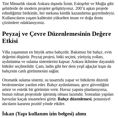
Tint Mimarlık olarak Ankara dışında İzmir, Eskişehir ve Muğla gibi
şehirlerde de modern projeler geliştiriyoruz. 200’ü aşkın projede
edindiğimiz birikimle, her mekana kimlik kazandırma gayretindeyiz.
Kullanıcıların yaşam kalitesini yükselten insan ve doğa dostu
çözümlere odaklanıyoruz.
Peyzaj ve Çevre Düzenlemesinin Değere
Etkisi
Villa yaşamının en büyük artısı bahçedir. Bakımsız bir bahçe, evin
değerini düşürür. Peyzaj projesi, bitki seçimi, yürüyüş yolları,
aydınlatma ve sulama sistemlerini kapsar. Ankara iklimine dayanıklı
bitkiler seçilmelidir. Çam, ladin gibi her dem yeşil ağaçlar kışın da
bahçenin canlı görünmesini sağlar.
Otomatik sulama sistemi, su tasarrufu yapar ve bitkilerin düzenli
beslenmesine yardım eder. Bahçe aydınlatması, gece güvenliğini
artırır ve estetik bir görünüm verir. Havuz yapımı planlanıyorsa,
bunun ruhsat projesinde işlenmiş olması lazımdır. Sonradan yapılan
havuzlar kaçak muamelesi görür.
Bahçe düzenlemesi
, potansiyel
alıcıların kararını pozitif yönde etkiler.
İskan (Yapı kullanım izin belgesi) alımı