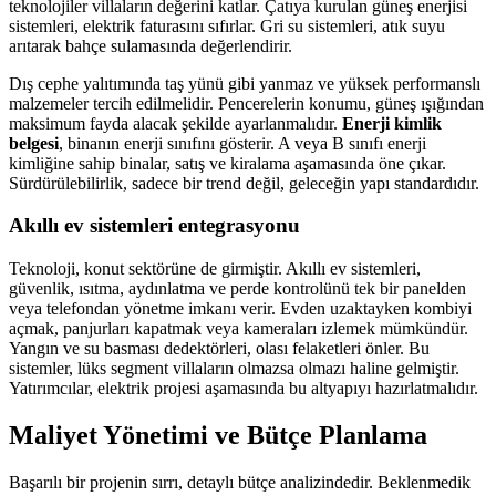
teknolojiler villaların değerini katlar. Çatıya kurulan güneş enerjisi
sistemleri, elektrik faturasını sıfırlar. Gri su sistemleri, atık suyu
arıtarak bahçe sulamasında değerlendirir.
Dış cephe yalıtımında taş yünü gibi yanmaz ve yüksek performanslı
malzemeler tercih edilmelidir. Pencerelerin konumu, güneş ışığından
maksimum fayda alacak şekilde ayarlanmalıdır.
Enerji kimlik
belgesi
, binanın enerji sınıfını gösterir. A veya B sınıfı enerji
kimliğine sahip binalar, satış ve kiralama aşamasında öne çıkar.
Sürdürülebilirlik, sadece bir trend değil, geleceğin yapı standardıdır.
Akıllı ev sistemleri entegrasyonu
Teknoloji, konut sektörüne de girmiştir. Akıllı ev sistemleri,
güvenlik, ısıtma, aydınlatma ve perde kontrolünü tek bir panelden
veya telefondan yönetme imkanı verir. Evden uzaktayken kombiyi
açmak, panjurları kapatmak veya kameraları izlemek mümkündür.
Yangın ve su basması dedektörleri, olası felaketleri önler. Bu
sistemler, lüks segment villaların olmazsa olmazı haline gelmiştir.
Yatırımcılar, elektrik projesi aşamasında bu altyapıyı hazırlatmalıdır.
Maliyet Yönetimi ve Bütçe Planlama
Başarılı bir projenin sırrı, detaylı bütçe analizindedir. Beklenmedik