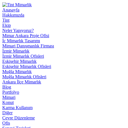
Anasayfa
Hakkımızda
Tint
Ekip
Neler Yapıyoruz?
Mimar Ankara Proje Ofisi
İç Mimarlık Tasarımı
Mimari Danışmanlık Firması
İzmir Mimarlık
İzmir Mimarlık Ofisleri
Eskişehir Mimarlık
Eskişehir Mimarlık Ofisleri
Muğla Mimarlık
Muğla Mimarlık Ofisleri
Ankara İlçe Mimarlık
Blog
Portfolyo
Mimari
Konut
Karma Kullanım
Diğer
Çevre Düzenleme
Ofis