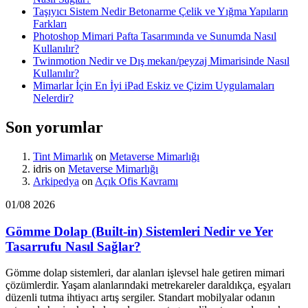
Taşıyıcı Sistem Nedir Betonarme Çelik ve Yığma Yapıların
Farkları
Photoshop Mimari Pafta Tasarımında ve Sunumda Nasıl
Kullanılır?
Twinmotion Nedir ve Dış mekan/peyzaj Mimarisinde Nasıl
Kullanılır?
Mimarlar İçin En İyi iPad Eskiz ve Çizim Uygulamaları
Nelerdir?
Son yorumlar
Tint Mimarlık
on
Metaverse Mimarlığı
idris
on
Metaverse Mimarlığı
Arkipedya
on
Açık Ofis Kavramı
01/08 2026
Gömme Dolap (Built-in) Sistemleri Nedir ve Yer
Tasarrufu Nasıl Sağlar?
Gömme dolap sistemleri, dar alanları işlevsel hale getiren mimari
çözümlerdir. Yaşam alanlarındaki metrekareler daraldıkça, eşyaları
düzenli tutma ihtiyacı artış sergiler. Standart mobilyalar odanın