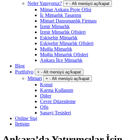
Neler Yapıyoruz?
+
-
Alt menüyü aç/kapat
Mimar Ankara Proje Ofisi
İç Mimarlık Tasarımı
Mimari Danışmanlık Firması
İzmir Mimarlık
İzmir Mimarlık Ofisleri
Eskişehir Mimarlık
Eskişehir Mimarlık Ofisleri
Muğla Mimarlık
Muğla Mimarlık Ofisleri
Ankara İlçe Mimarlık
Blog
Portfolyo
+
-
Alt menüyü aç/kapat
Mimari
+
-
Alt menüyü aç/kapat
Konut
Karma Kullanım
Diğer
Çevre Düzenleme
Ofis
Sanayi Tesisleri
Online Staj
İletişim
Ankara’da Yatırımcılar İçin