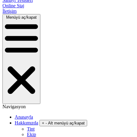
Sanayi Tesisleri
Online Staj
İletişim
Menüyü aç/kapat
Navigasyon
Anasayfa
Hakkımızda
+
-
Alt menüyü aç/kapat
Tint
Ekip