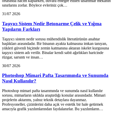
ortasında hacim kaplarken, duvara entegre edilen tasarımlar mekanın
sınırlarını zorlar. Böylece evleriniz çok…
31/07 2026
Taşıyıcı Sistem Nedir Betonarme Çelik ve Yığma
Yapıların Farkları
Taşıyıcı sistem nedir sorusu mühendislik literatürünün anahtar
başlıkları arasındadır. Bir binanın ayakta kalmasına imkan tanıyan,
yükleri güvenli biçimde zemin katmanına aktaran iskelet kurgusuna
taşıyıcı sistem adı verilir. Binalar kendi sabit ağırlıkları haricinde
rüzgar, sarsıntı ve insan…
30/07 2026
Photoshop Mimari Pafta Tasarımında ve Sunumda
Nasıl Kullanılır?
Photoshop mimari pafta tasarımında ve sunumda nasıl kullanılır
sorusu, mimarların sıklıkla araştırdığı konular arasındadır. Mimari
projelerin aktarımı, yalnız teknik detaylara dayanmaz.
Profesyoneller, çizimlerini daha açık ve estetik bir hale getirmek
amacıyla grafik yazılımlarından faydalanırlar. Bu yazılımların…