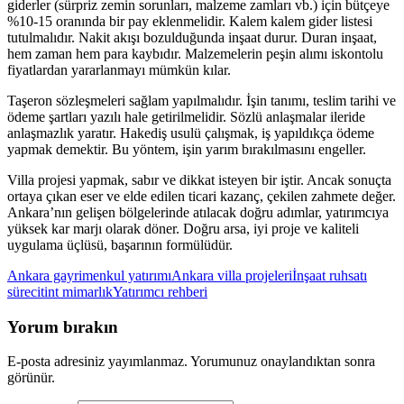
giderler (sürpriz zemin sorunları, malzeme zamları vb.) için bütçeye
%10-15 oranında bir pay eklenmelidir. Kalem kalem gider listesi
tutulmalıdır. Nakit akışı bozulduğunda inşaat durur. Duran inşaat,
hem zaman hem para kaybıdır. Malzemelerin peşin alımı iskontolu
fiyatlardan yararlanmayı mümkün kılar.
Taşeron sözleşmeleri sağlam yapılmalıdır. İşin tanımı, teslim tarihi ve
ödeme şartları yazılı hale getirilmelidir. Sözlü anlaşmalar ileride
anlaşmazlık yaratır. Hakediş usulü çalışmak, iş yapıldıkça ödeme
yapmak demektir. Bu yöntem, işin yarım bırakılmasını engeller.
Villa projesi yapmak, sabır ve dikkat isteyen bir iştir. Ancak sonuçta
ortaya çıkan eser ve elde edilen ticari kazanç, çekilen zahmete değer.
Ankara’nın gelişen bölgelerinde atılacak doğru adımlar, yatırımcıya
yüksek kar marjı olarak döner. Doğru arsa, iyi proje ve kaliteli
uygulama üçlüsü, başarının formülüdür.
Ankara gayrimenkul yatırımı
Ankara villa projeleri
İnşaat ruhsatı
süreci
tint mimarlık
Yatırımcı rehberi
Yorum bırakın
E-posta adresiniz yayımlanmaz. Yorumunuz onaylandıktan sonra
görünür.