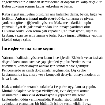
engellenmelidir. Ardından demir donatılar döşenir ve kalıplar çakılır.
Beton dökümü sonrası katlar yükselmeye başlar.
Kaba inşaat maliyetini oluşturan ana kalemler demir, beton, tuğla ve
işçiliktir.
Ankara inşaat maliyetleri
döviz kurlarına ve piyasa
şartlarına göre değişkenlik gösterir. Malzeme tedarikini toplu
yapmak, fiyat dalgalanmalarından korunmaya yardımcı olur.
Duvarlar örüldükten sonra çatı kapatılır. Çatı izolasyonu, kışın ısı
kaybını, yazın ise aşırı ısınmayı önler. Kaba inşaat bittiğinde yapının
iskeleti ortaya çıkar.
İnce işler ve malzeme seçimi
Yatırımın kalitesini gösteren kısım ince işlerdir. Elektrik ve su tesisatı
döşendikten sonra sıva ve şap işlemleri yapılır. Yerden ısıtma
sistemleri, konfor arayan alıcılar için standart hale gelmiştir.
Pencerelerde ısı camlı doğramalar seçilmelidir. Dış cephe
kaplamasında taş, ahşap veya kompozit detaylar binaya modern bir
hava katar.
Islak zeminlerde seramik, odalarda ise parke uygulaması yapılır.
Mutfak dolapları ve banyo vitrifiyeleri, evin değerini artıran
unsurlardır.
Lüks villa dekorasyonu
yaparken malzeme
kalitesinden ödün verilmemelidir. Kapılar, süpürgelikler ve
aydınlatma elemanları bir bütünlük içinde seçilmelidir. Peyzaj