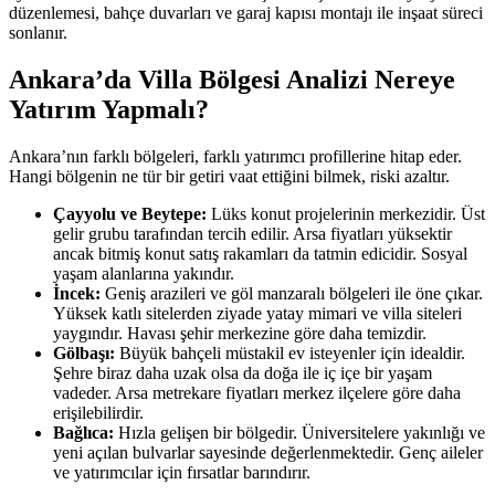
düzenlemesi, bahçe duvarları ve garaj kapısı montajı ile inşaat süreci
sonlanır.
Ankara’da Villa Bölgesi Analizi Nereye
Yatırım Yapmalı?
Ankara’nın farklı bölgeleri, farklı yatırımcı profillerine hitap eder.
Hangi bölgenin ne tür bir getiri vaat ettiğini bilmek, riski azaltır.
Çayyolu ve Beytepe:
Lüks konut projelerinin merkezidir. Üst
gelir grubu tarafından tercih edilir. Arsa fiyatları yüksektir
ancak bitmiş konut satış rakamları da tatmin edicidir. Sosyal
yaşam alanlarına yakındır.
İncek:
Geniş arazileri ve göl manzaralı bölgeleri ile öne çıkar.
Yüksek katlı sitelerden ziyade yatay mimari ve villa siteleri
yaygındır. Havası şehir merkezine göre daha temizdir.
Gölbaşı:
Büyük bahçeli müstakil ev isteyenler için idealdir.
Şehre biraz daha uzak olsa da doğa ile iç içe bir yaşam
vadeder. Arsa metrekare fiyatları merkez ilçelere göre daha
erişilebilirdir.
Bağlıca:
Hızla gelişen bir bölgedir. Üniversitelere yakınlığı ve
yeni açılan bulvarlar sayesinde değerlenmektedir. Genç aileler
ve yatırımcılar için fırsatlar barındırır.