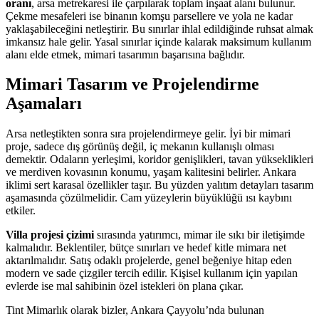
oranı
, arsa metrekaresi ile çarpılarak toplam inşaat alanı bulunur.
Çekme mesafeleri ise binanın komşu parsellere ve yola ne kadar
yaklaşabileceğini netleştirir. Bu sınırlar ihlal edildiğinde ruhsat almak
imkansız hale gelir. Yasal sınırlar içinde kalarak maksimum kullanım
alanı elde etmek, mimari tasarımın başarısına bağlıdır.
Mimari Tasarım ve Projelendirme
Aşamaları
Arsa netleştikten sonra sıra projelendirmeye gelir. İyi bir mimari
proje, sadece dış görünüş değil, iç mekanın kullanışlı olması
demektir. Odaların yerleşimi, koridor genişlikleri, tavan yükseklikleri
ve merdiven kovasının konumu, yaşam kalitesini belirler. Ankara
iklimi sert karasal özellikler taşır. Bu yüzden yalıtım detayları tasarım
aşamasında çözülmelidir. Cam yüzeylerin büyüklüğü ısı kaybını
etkiler.
Villa projesi çizimi
sırasında yatırımcı, mimar ile sıkı bir iletişimde
kalmalıdır. Beklentiler, bütçe sınırları ve hedef kitle mimara net
aktarılmalıdır. Satış odaklı projelerde, genel beğeniye hitap eden
modern ve sade çizgiler tercih edilir. Kişisel kullanım için yapılan
evlerde ise mal sahibinin özel istekleri ön plana çıkar.
Tint Mimarlık olarak bizler, Ankara Çayyolu’nda bulunan