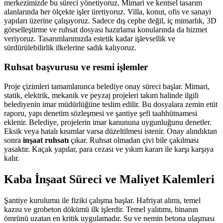
merkezimizde bu süreci yönetiyoruz. Mimari ve kentsel tasarım
alanlarında her ölçekte işler üretiyoruz. Villa, konut, ofis ve sanayi
yapıları üzerine çalışıyoruz. Sadece dış cephe değil, iç mimarlık, 3D
görselleştirme ve ruhsat dosyası hazırlama konularında da hizmet
veriyoruz. Tasarımlarımızda estetik kadar işlevsellik ve
sürdürülebilirlik ilkelerine sadık kalıyoruz.
Ruhsat başvurusu ve resmi işlemler
Proje çizimleri tamamlanınca belediye onay süreci başlar. Mimari,
statik, elektrik, mekanik ve peyzaj projeleri takım halinde ilgili
belediyenin imar müdürlüğüne teslim edilir. Bu dosyalara zemin etüt
raporu, yapı denetim sözleşmesi ve şantiye şefi taahhütnamesi
eklenir. Belediye, projelerin imar kanununa uygunluğunu denetler.
Eksik veya hatalı kısımlar varsa düzeltilmesi istenir. Onay alındıktan
sonra
inşaat ruhsatı
çıkar. Ruhsat olmadan çivi bile çakılması
yasaktır. Kaçak yapılar, para cezası ve yıkım kararı ile karşı karşıya
kalır.
Kaba İnşaat Süreci ve Maliyet Kalemleri
Şantiye kurulumu ile fiziki çalışma başlar. Hafriyat alımı, temel
kazısı ve grobeton dökümü ilk işlerdir. Temel yalıtımı, binanın
ömrünü uzatan en kritik uygulamadır. Su ve nemin betona ulaşması