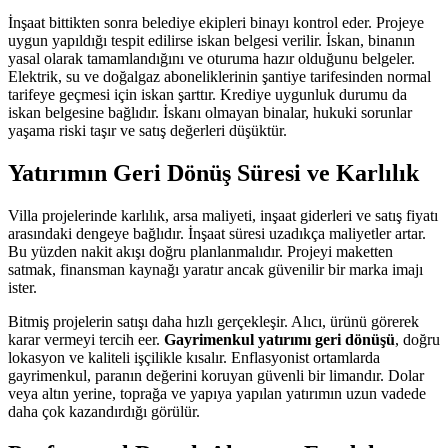
İnşaat bittikten sonra belediye ekipleri binayı kontrol eder. Projeye
uygun yapıldığı tespit edilirse iskan belgesi verilir. İskan, binanın
yasal olarak tamamlandığını ve oturuma hazır olduğunu belgeler.
Elektrik, su ve doğalgaz aboneliklerinin şantiye tarifesinden normal
tarifeye geçmesi için iskan şarttır. Krediye uygunluk durumu da
iskan belgesine bağlıdır. İskanı olmayan binalar, hukuki sorunlar
yaşama riski taşır ve satış değerleri düşüktür.
Yatırımın Geri Dönüş Süresi ve Karlılık
Villa projelerinde karlılık, arsa maliyeti, inşaat giderleri ve satış fiyatı
arasındaki dengeye bağlıdır. İnşaat süresi uzadıkça maliyetler artar.
Bu yüzden nakit akışı doğru planlanmalıdır. Projeyi maketten
satmak, finansman kaynağı yaratır ancak güvenilir bir marka imajı
ister.
Bitmiş projelerin satışı daha hızlı gerçekleşir. Alıcı, ürünü görerek
karar vermeyi tercih eer.
Gayrimenkul yatırımı geri dönüşü
, doğru
lokasyon ve kaliteli işçilikle kısalır. Enflasyonist ortamlarda
gayrimenkul, paranın değerini koruyan güvenli bir limandır. Dolar
veya altın yerine, toprağa ve yapıya yapılan yatırımın uzun vadede
daha çok kazandırdığı görülür.