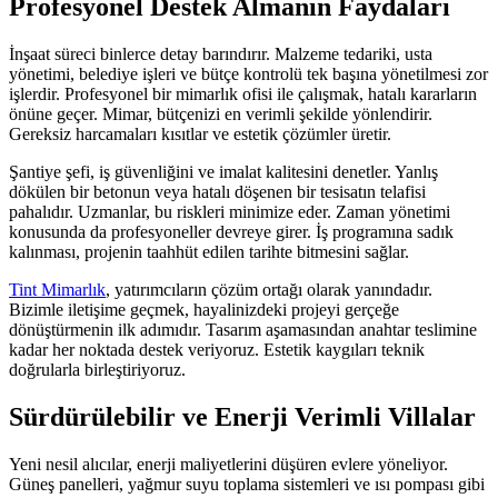
Profesyonel Destek Almanın Faydaları
İnşaat süreci binlerce detay barındırır. Malzeme tedariki, usta
yönetimi, belediye işleri ve bütçe kontrolü tek başına yönetilmesi zor
işlerdir. Profesyonel bir mimarlık ofisi ile çalışmak, hatalı kararların
önüne geçer. Mimar, bütçenizi en verimli şekilde yönlendirir.
Gereksiz harcamaları kısıtlar ve estetik çözümler üretir.
Şantiye şefi, iş güvenliğini ve imalat kalitesini denetler. Yanlış
dökülen bir betonun veya hatalı döşenen bir tesisatın telafisi
pahalıdır. Uzmanlar, bu riskleri minimize eder. Zaman yönetimi
konusunda da profesyoneller devreye girer. İş programına sadık
kalınması, projenin taahhüt edilen tarihte bitmesini sağlar.
Tint Mimarlık
, yatırımcıların çözüm ortağı olarak yanındadır.
Bizimle iletişime geçmek, hayalinizdeki projeyi gerçeğe
dönüştürmenin ilk adımıdır. Tasarım aşamasından anahtar teslimine
kadar her noktada destek veriyoruz. Estetik kaygıları teknik
doğrularla birleştiriyoruz.
Sürdürülebilir ve Enerji Verimli Villalar
Yeni nesil alıcılar, enerji maliyetlerini düşüren evlere yöneliyor.
Güneş panelleri, yağmur suyu toplama sistemleri ve ısı pompası gibi