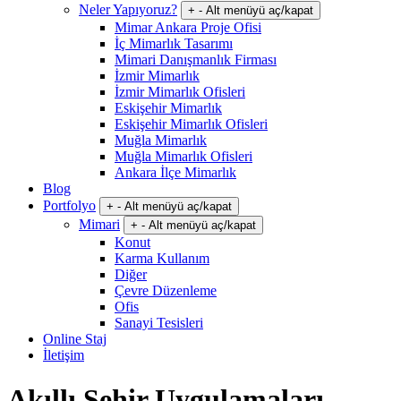
Neler Yapıyoruz?
+
-
Alt menüyü aç/kapat
Mimar Ankara Proje Ofisi
İç Mimarlık Tasarımı
Mimari Danışmanlık Firması
İzmir Mimarlık
İzmir Mimarlık Ofisleri
Eskişehir Mimarlık
Eskişehir Mimarlık Ofisleri
Muğla Mimarlık
Muğla Mimarlık Ofisleri
Ankara İlçe Mimarlık
Blog
Portfolyo
+
-
Alt menüyü aç/kapat
Mimari
+
-
Alt menüyü aç/kapat
Konut
Karma Kullanım
Diğer
Çevre Düzenleme
Ofis
Sanayi Tesisleri
Online Staj
İletişim
Akıllı Şehir Uygulamaları