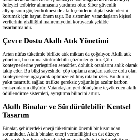
önleyici tedbirler alınmasına yardımcı olur. Siber güvenlik
altyapısının güçlendirilmesi de akıllı şehirlerin dijital sistemlerini
korumak için hayati önem taşır. Bu sistemler, vatandaşların kişisel
verilerinin gizliliğini mahremiyetini koruyacak şekilde
tasarlanmalıdır.
Çevre Dostu Akıllı Atık Yönetimi
Artan nüfus tüketimle birlikte atık miktarı da çoğalıyor. Akıllı atık
yönetimi, bu soruna sürdürülebilir çözümler getirir. Çöp
konteynerlerine yerleştirilen sensörler, doluluk oranlarını anlık olarak
takip eder. Bu bilgi sayesinde, çöp toplama araçları sadece dolu olan
konteynerlere uğrayarak optimize edilmiş rotalar izler. Bu durum,
yakıt tasarrufu sağlar, trafikte gereksiz yoğunluğu azaltır karbon
emisyonlarını düşürür. Vatandaşları geri dönüşüme teşvik eden akıllı
ödüllendirme sistemleri, ayrıştırma bilincini artırır.
Akıllı Binalar ve Sürdürülebilir Kentsel
Tasarım
Binalar, şehirlerdeki enerji tüketiminin önemli bir kısmından
sorumludur. Akıllı binalar, enerji verimliliğini en üst düzeye
çıkarmak, konforu artırmak işletme maliyetlerini düşürmek üzere