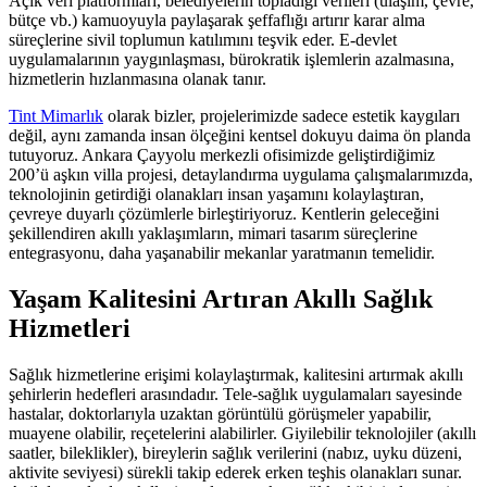
Açık veri platformları, belediyelerin topladığı verileri (ulaşım, çevre,
bütçe vb.) kamuoyuyla paylaşarak şeffaflığı artırır karar alma
süreçlerine sivil toplumun katılımını teşvik eder. E-devlet
uygulamalarının yaygınlaşması, bürokratik işlemlerin azalmasına,
hizmetlerin hızlanmasına olanak tanır.
Tint Mimarlık
olarak bizler, projelerimizde sadece estetik kaygıları
değil, aynı zamanda insan ölçeğini kentsel dokuyu daima ön planda
tutuyoruz. Ankara Çayyolu merkezli ofisimizde geliştirdiğimiz
200’ü aşkın villa projesi, detaylandırma uygulama çalışmalarımızda,
teknolojinin getirdiği olanakları insan yaşamını kolaylaştıran,
çevreye duyarlı çözümlerle birleştiriyoruz. Kentlerin geleceğini
şekillendiren akıllı yaklaşımların, mimari tasarım süreçlerine
entegrasyonu, daha yaşanabilir mekanlar yaratmanın temelidir.
Yaşam Kalitesini Artıran Akıllı Sağlık
Hizmetleri
Sağlık hizmetlerine erişimi kolaylaştırmak, kalitesini artırmak akıllı
şehirlerin hedefleri arasındadır. Tele-sağlık uygulamaları sayesinde
hastalar, doktorlarıyla uzaktan görüntülü görüşmeler yapabilir,
muayene olabilir, reçetelerini alabilirler. Giyilebilir teknolojiler (akıllı
saatler, bileklikler), bireylerin sağlık verilerini (nabız, uyku düzeni,
aktivite seviyesi) sürekli takip ederek erken teşhis olanakları sunar.