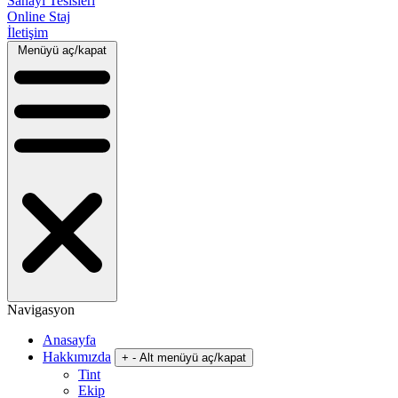
Sanayi Tesisleri
Online Staj
İletişim
Menüyü aç/kapat
Navigasyon
Anasayfa
Hakkımızda
+
-
Alt menüyü aç/kapat
Tint
Ekip