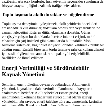
cazibesini artıracak konforlu, hızlı güvenilir seçenekler sunulması da
bireysel araç sahipliğini azaltarak trafiğe nefes aldırır.
Toplu taşımada akıllı duraklar ve bilgilendirme
Toplu taşıma deneyimini iyileştirmek, akıllı şehirlerin öncelikleri
arasındadır. Akıllı duraklar, yolculara otobüslerin veya trenlerin ne
zaman geleceğini gösteren dijital ekranlarla donatılır. Güneş
enerjisiyle çalışan bu duraklarda ücretsiz internet erişimi, mobil
cihazlar için şarj üniteleri gibi olanaklar da bulunabilir. Mobil
biletleme sistemleri, kağıt bilet ihtiyacını ortadan kaldırarak pratik bir
çözüm sunar. Engelli bireylerin toplu taşımayı rahatça kullanabilmesi
için sesli bilgilendirme anonsları rampalar gibi erişilebilirlik
özellikleri de ihmal edilmez.
Enerji Verimliliği ve Sürdürülebilir
Kaynak Yönetimi
Şehirlerin enerji tüketimi devasa boyutlardadır. Akıllı enerji
yönetimi, kaynakların daha verimli kullanılmasını, kayıpların
azaltılmasını hedefler. Akıllı şebekeler (smart grids), enerji
üretiminden tüketimine kadar tüm süreci dijital olarak izleyip
yönetebilir. Bu sayede, enerji talebine göre arz dengelenir, kesintiler
minimize edilir. Binalarda kullanılan akıllı aydınlatma ısıtma