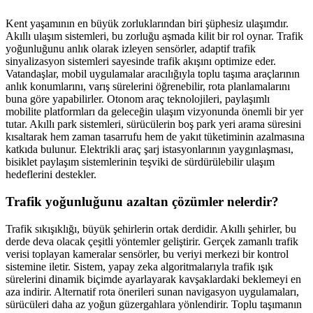
Kent yaşamının en büyük zorluklarından biri şüphesiz ulaşımdır.
Akıllı ulaşım sistemleri, bu zorluğu aşmada kilit bir rol oynar. Trafik
yoğunluğunu anlık olarak izleyen sensörler, adaptif trafik
sinyalizasyon sistemleri sayesinde trafik akışını optimize eder.
Vatandaşlar, mobil uygulamalar aracılığıyla toplu taşıma araçlarının
anlık konumlarını, varış sürelerini öğrenebilir, rota planlamalarını
buna göre yapabilirler. Otonom araç teknolojileri, paylaşımlı
mobilite platformları da geleceğin ulaşım vizyonunda önemli bir yer
tutar. Akıllı park sistemleri, sürücülerin boş park yeri arama süresini
kısaltarak hem zaman tasarrufu hem de yakıt tüketiminin azalmasına
katkıda bulunur. Elektrikli araç şarj istasyonlarının yaygınlaşması,
bisiklet paylaşım sistemlerinin teşviki de sürdürülebilir ulaşım
hedeflerini destekler.
Trafik yoğunluğunu azaltan çözümler nelerdir?
Trafik sıkışıklığı, büyük şehirlerin ortak derdidir. Akıllı şehirler, bu
derde deva olacak çeşitli yöntemler geliştirir. Gerçek zamanlı trafik
verisi toplayan kameralar sensörler, bu veriyi merkezi bir kontrol
sistemine iletir. Sistem, yapay zeka algoritmalarıyla trafik ışık
sürelerini dinamik biçimde ayarlayarak kavşaklardaki beklemeyi en
aza indirir. Alternatif rota önerileri sunan navigasyon uygulamaları,
sürücüleri daha az yoğun güzergahlara yönlendirir. Toplu taşımanın