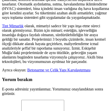
tasarlanır. Otomatik aydınlatma, ısıtma, havalandırma iklimlendirme
(HVAC) sistemleri, bina içindeki insan varlığına dış hava koşullarına
göre kendini ayarlar. Su tüketimini azaltan akıllı armatürler, yağmur
suyu toplama sistemleri gibi uygulamalar da yaygınlaşmaktadır.
Tint Mimarlık
olarak, mimariyi sadece bir yapı inşa etme süreci
olarak görmüyoruz. Bizim için mimari; estetiğin, işlevselliğin
insanlığa doğaya faydalı olmanın, sürdürülebilirliğin bir araya
geldiği bir sanattır. Projelerimizi 3 boyutlu çizimlerle, insan kentsel
ölçeği dikkate alarak hayata geçirirken, maliyetlendirme icmal
analizleriyle şeffaf bir raporlama sunuyoruz. İzmir, Eskişehir
Muğla’daki projelerimizde de aynı titizlikle, geleceğin yaşam
alanlarını bugünden tasarlama vizyonuyla çalışıyoruz. Akıllı bina
teknolojileri, bu vizyonumuzun ayrılmaz bir parçasıdır.
Ayrıca okuyun:
Betonarme ve Çelik Yapı Karşılaştırması
Yorum bırakın
E-posta adresiniz yayımlanmaz. Yorumunuz onaylandıktan sonra
görünür.