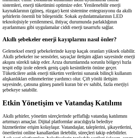
sistemleri, enerji tüketimini optimize eder. Yenilenebilir enerji
kaynaklarının (güneş, rüzgar) kent sistemine entegrasyonu da akıllı
şehirlerin önemli bir bileşenidir. Sokak aydınlatmalarının LED
teknolojisiyle yenilenmesi, ihtiyaç durumunda parlaklığının
ayarlanması gibi uygulamalar ciddi enerji tasarrufu sağlar.
Akıllı şebekeler enerji kayıplarını nasıl önler?
Geleneksel enerji şebekelerinde kayıp kaçak oranları yüksek olabilir.
Akıllı şebekeler ise sensörler, sayaçlar iletişim ağları sayesinde enerji
akışını sürekli takip eder. Arıza durumlarında sorunlu bölgeyi hızla
tespit edip izole ederek geniş çaplı kesintilerin önüne geçer.
Tüketicilere anlık enerji tüketim verilerini sunarak bilinçli kullanım
alışkanlıkları edinmelerine yardımcı olur. Çift yönlü iletişim
sayesinde, çatısına güneş paneli kuran bir ev sahibi, fazla enerjiyi
şebekeye satabilir.
Etkin Yönetişim ve Vatandaş Katılımı
Akıllı şehirler, yönetim süreçlerinde şeffaflığı vatandaş katılımını
artırmayı amaçlar. Dijital platformlar aracılığıyla belediye
hizmetlerine erişim kolaylaşır. Vatandaşlar, taleplerini, şikayetlerini,
önerilerini online kanallardan iletebilir, süreçleri takip edebilirler.