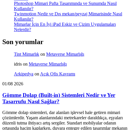
Photoshop Mimari Pafta Tasarımında ve Sunumda Nasıl
Kullanılır?
Twinmotion Nedir ve Dış mekan/peyzaj Mimarisinde Nasıl
Kullanılır?
Mimarlar İçin En İyi iPad Eskiz ve Çizim Uygulamaları
Nelerdir?
Son yorumlar
Tint Mimarlık
on
Metaverse Mimarlığı
idris
on
Metaverse Mimarlığı
Arkipedya
on
Açık Ofis Kavramı
01/08 2026
Gömme Dolap (Built-in) Sistemleri Nedir ve Yer
Tasarrufu Nasıl Sağlar?
Gömme dolap sistemleri, dar alanları işlevsel hale getiren mimari
çözümlerdir. Yaşam alanlarındaki metrekareler daraldıkça, eşyaları
düzenli tutma ihtiyacı artış sergiler. Standart mobilyalar odanın
ortasında hacim kaplarken, duvara entegre edilen tasarımlar mekanın