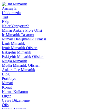
Anasayfa
Hakkımızda
Tint
Ekip
Neler Yapıyoruz?
Mimar Ankara Proje Ofisi
İç Mimarlık Tasarımı
Mimari Danışmanlık Firması
İzmir Mimarlık
İzmir Mimarlık Ofisleri
Eskişehir Mimarlık
Eskişehir Mimarlık Ofisleri
Muğla Mimarlık
Muğla Mimarlık Ofisleri
Ankara İlçe Mimarlık
Blog
Portfolyo
Mimari
Konut
Karma Kullanım
Diğer
Çevre Düzenleme
Ofis