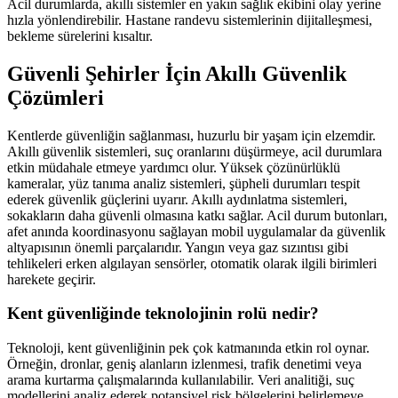
Acil durumlarda, akıllı sistemler en yakın sağlık ekibini olay yerine
hızla yönlendirebilir. Hastane randevu sistemlerinin dijitalleşmesi,
bekleme sürelerini kısaltır.
Güvenli Şehirler İçin Akıllı Güvenlik
Çözümleri
Kentlerde güvenliğin sağlanması, huzurlu bir yaşam için elzemdir.
Akıllı güvenlik sistemleri, suç oranlarını düşürmeye, acil durumlara
etkin müdahale etmeye yardımcı olur. Yüksek çözünürlüklü
kameralar, yüz tanıma analiz sistemleri, şüpheli durumları tespit
ederek güvenlik güçlerini uyarır. Akıllı aydınlatma sistemleri,
sokakların daha güvenli olmasına katkı sağlar. Acil durum butonları,
afet anında koordinasyonu sağlayan mobil uygulamalar da güvenlik
altyapısının önemli parçalarıdır. Yangın veya gaz sızıntısı gibi
tehlikeleri erken algılayan sensörler, otomatik olarak ilgili birimleri
harekete geçirir.
Kent güvenliğinde teknolojinin rolü nedir?
Teknoloji, kent güvenliğinin pek çok katmanında etkin rol oynar.
Örneğin, dronlar, geniş alanların izlenmesi, trafik denetimi veya
arama kurtarma çalışmalarında kullanılabilir. Veri analitiği, suç
modellerini analiz ederek potansiyel risk bölgelerini belirlemeye,