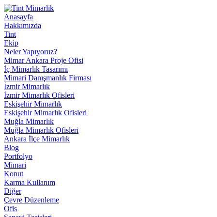
Anasayfa
Hakkımızda
Tint
Ekip
Neler Yapıyoruz?
Mimar Ankara Proje Ofisi
İç Mimarlık Tasarımı
Mimari Danışmanlık Firması
İzmir Mimarlık
İzmir Mimarlık Ofisleri
Eskişehir Mimarlık
Eskişehir Mimarlık Ofisleri
Muğla Mimarlık
Muğla Mimarlık Ofisleri
Ankara İlçe Mimarlık
Blog
Portfolyo
Mimari
Konut
Karma Kullanım
Diğer
Çevre Düzenleme
Ofis