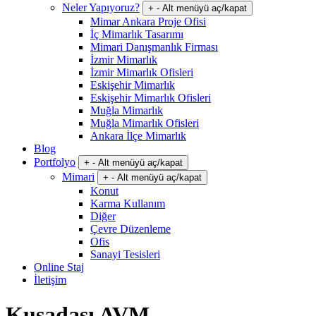
Neler Yapıyoruz?
+
-
Alt menüyü aç/kapat
Mimar Ankara Proje Ofisi
İç Mimarlık Tasarımı
Mimari Danışmanlık Firması
İzmir Mimarlık
İzmir Mimarlık Ofisleri
Eskişehir Mimarlık
Eskişehir Mimarlık Ofisleri
Muğla Mimarlık
Muğla Mimarlık Ofisleri
Ankara İlçe Mimarlık
Blog
Portfolyo
+
-
Alt menüyü aç/kapat
Mimari
+
-
Alt menüyü aç/kapat
Konut
Karma Kullanım
Diğer
Çevre Düzenleme
Ofis
Sanayi Tesisleri
Online Staj
İletişim
Kuşadası AVM